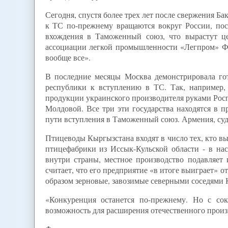
Сегодня, спустя более трех лет после свержения Б
к ТС по-прежнему вращаются вокруг России, по
вхождения в Таможенный союз, что вырастут це
ассоциации легкой промышленности «Легпром» Фар
вообще все».
В последние месяцы Москва демонстрировала гот
республики к вступлению в ТС. Так, например,
продукции украинского производителя руками Рос
Молдовой. Все три эти государства находятся в 
пути вступления в Таможенный союз. Армения, судя
Птицеводы Кыргызстана входят в число тех, кто вы
птицефабрики из Иссык-Кульской области - в на
внутри страны, местное производство подавляет 
считает, что его предприятие «в итоге выиграет» 
образом зерновые, завозимые северными соседями 
«Конкуренция останется по-прежнему. Но с со
возможность для расширения отечественного производ