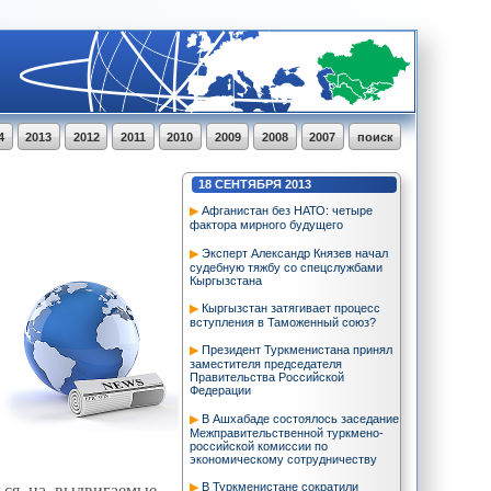
4
2013
2012
2011
2010
2009
2008
2007
поиск
18
СЕНТЯБРЯ
2013
Афганистан без НАТО: четыре
фактора мирного будущего
Эксперт Александр Князев начал
судебную тяжбу со спецслужбами
Кыргызстана
Кыргызстан затягивает процесс
вступления в Таможенный союз?
Президент Туркменистана принял
заместителя председателя
Правительства Российской
Федерации
В Ашхабаде состоялось заседание
Межправительственной туркмено-
российской комиссии по
экономическому сотрудничеству
ться на выдвигаемые
В Туркменистане сократили