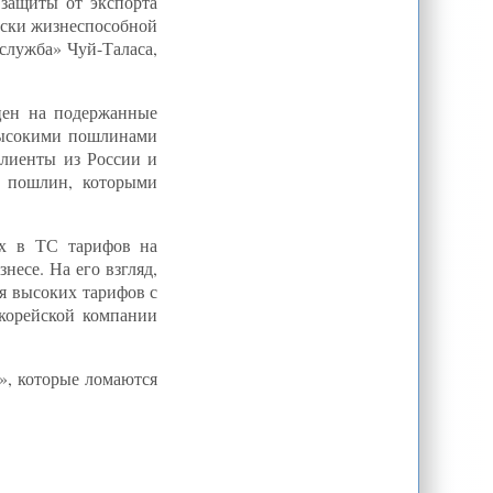
защиты от экспорта
чески жизнеспособной
служба» Чуй-Таласа,
цен на подержанные
высокими пошлинами
клиенты из России и
х пошлин, которыми
их в ТС тарифов на
несе. На его взгляд,
я высоких тарифов с
корейской компании
м», которые ломаются