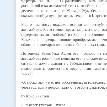
Фермеры, занимающиеся растениеводством, похо
российской и казахстанской сельскохозяйственной
деятельностью», опасается Жоомарт Жумабеков, в
оказывающий услуги фермерам северного Кыргызс
Еще о чем могут пожалеть все жители республи
автомобили. В настоящее время кыргызские авт
подержанных автомобилей из Европы и Японии. И
Казахстана, переправляющие приобретаемые им
обложили иномарки власти их собственных стран.
По оценке Бакытбека Аслеитова - одного из п
автомобили розничные цены на его японские иномар
ситуацию можно сравнить с Узбекистаном, «где пр
целью защиты совместного предприятия Ташкент
«Дэу»).
«А поскольку у нас нет собственных автозаводов,
через год, или к велосипедам», - говорит Бакытбек 
by Крис Риклтон
Eurasianet: Русская Служба