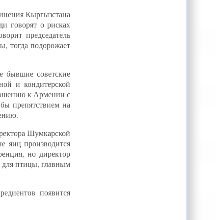
единения Кыргызстана
и говорят о рисках
ворит председатель
ы, тогда подорожает
ие бывшие советские
ной и кондитерской
ношению к Армении с
 бы препятствием на
ению.
директора Шумкарской
не яиц производится
ренция, но директор
а для птицы, главным
редиентов появится