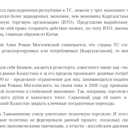
сса присоединения республики к ТС, нежели у трех нынешних ч
чески более защищенных экономик, чем экономика Кыргызстана
рную торговую организацию (ВТО). Представляя выработа
для себя право сохранить действие низких, по типу ВТО, ввоз
ц, главным образом из Китая.
ой Азии Роман Могилевский сомневается, что страны ТС согл
о реэкспортируемых или потребляемых [Кыргызстаном], то мне
ля себя Бишкек, касаются реэкспорта, известного также как «че
а рынки Казахстана и за его пределы проникают дешевые потре
50 кг - предельное ограничение для лиц, занимающихся индиви
ловам Романа Могилевского, на своем пике в 2008 году превы
й политики и глобальной экономики. Так, например, торговля 
кого рубля и казахского тенге. Серьезный удар ей нанес и
ивший Казахстан закрыть ключевые пограничные переходы.
к Таможенному союзу уничтожит челночную торговлю. И этого 
ские политики не форсировали данный процесс, поскольку св
ано экономическими причинами, а отчасти - российским давлени