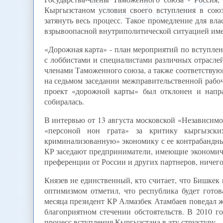
Кыргызстаном условия своего вступления в сою
затянуть весь процесс. Такое промедление для вл
взрывоопасной внутриполитической ситуацией име
«Дорожная карта» - план мероприятий по вступле
с лоббистами и специалистами различных отрасле
членами Таможенного союза, а также соответству
на седьмом заседании межправительственной рабо
проект «дорожной карты» был отклонен и напра
собиралась.
В интервью от 13 августа московской «Независим
«персоной нон грата» за критику кыргызски
криминализованную» экономику с ее контрабандны
КР заседают предприниматели, имеющие экономиче
преференции от России и других партнеров, ничего 
Князев не единственный, кто считает, что Бишкек 
оптимизмом отметил, что республика будет готов
месяца президент КР Алмазбек Атамбаев поведал жу
благоприятном стечении обстоятельств. В 2010 г
процесс вступления Кыргызстана в эту структуру.