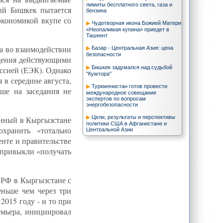
лимиты бесплатного света, газа и
ый Бишкек пытается
бензина
 экономикой вкупе со
Чудотворная икона Божией Матери
«Неопалимая купина» приедет в
Ташкент
а во взаимодействии
Базар - Центральная Азия: цена
безопасности
ждения действующими
Бишкек задумался над судьбой
ссией (ЕЭК). Однако
"Кумтора"
в середине августа,
Туркменистан готов провести
ше на заседания не
международное совещание
экспертов по вопросам
энергобезопасности
Цели, результаты и перспективы
енный в Кыргызстане
политики США в Афганистане и
хранить «тотально
Центральной Азии
нте и правительстве
Россия в Центральной Азии:
анализ модификации интересов
 привыкли «получать
Архитектоника безопасности в
Центральной Азии: проблемы и
перспективы
л РФ в Кыргызстане с
Китай и Россия под шкурой
еньше чем через три
"бумажного тигра" ШОС
2015 году - и то при
Эволюция радикализации ислама в
емьера, инициировал
Центрально-азиатском регионе