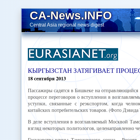
CA-News.INFO
Central Asia regional news digest
КЫРГЫЗСТАН ЗАТЯГИВАЕТ ПРОЦ
18
сентября
2013
Пассажиры садятся в Бишкеке на отправляющийся в
процессе переговоров о вступлении в возглавляе
уступки, связанные с реэкспортом, когда чел
китайских потребительских товаров. (Фото Дэвида
В деле вступления в возглавляемый Москвой Там
взгляд некоторых политологов, целенаправленно ч
Государства-члены Таможенного союза - Россия,