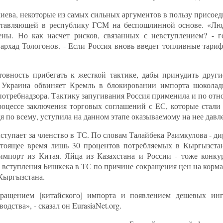
акиева, некоторые из самых сильных аргументов в пользу присо
ставляющей в республику ГСМ на беспошлинной основе. «Люд
ны. Но как насчет рисков, связанных с невступлением? - го
хад Тологонов. - Если Россия вновь введет топливные тариф
овность прибегать к жесткой тактике, дабы принудить друг
 Украина обвиняет Кремль в блокировании импорта шоколад
потребнадзора. Тактику запугивания Россия применила и по от
процессе заключения торговых соглашений с ЕС, которые стали
 по всему, уступила на данном этапе оказываемому на нее давл
ступает за членство в ТС. По словам Талайбека Раимкулова - 
стоящее время лишь 30 процентов потребляемых в Кыргызста
импорт из Китая. Яйца из Казахстана и России - тоже конку
от вступления Бишкека в ТС по причине сокращения цен на корм
Кыргызстана.
кращением [китайского] импорта и появлением дешевых инг
ства», - сказал он EurasiaNet.org.