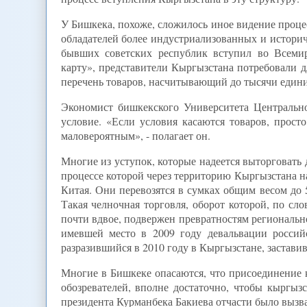
У Бишкека, похоже, сложилось иное видение проце
обладателей более индустриализованных и истори
бывших советских республик вступил во Всеми
карту», представители Кыргызстана потребовали 
перечень товаров, насчитывающий до тысячи едини
Экономист бишкекского Университета Центральн
условие. «Если условия касаются товаров, прост
маловероятным», - полагает он.
Многие из уступок, которые надеется выторговать д
процессе которой через территорию Кыргызстана н
Китая. Они перевозятся в сумках общим весом до 
Такая челночная торговля, оборот которой, по с
почти вдвое, подвержен превратностям регионально
имевшей место в 2009 году девальвации российс
разразившийся в 2010 году в Кыргызстане, застав
Многие в Бишкеке опасаются, что присоединение 
обозревателей, вполне достаточно, чтобы кыргыз
президента Курманбека Бакиева отчасти было вызв