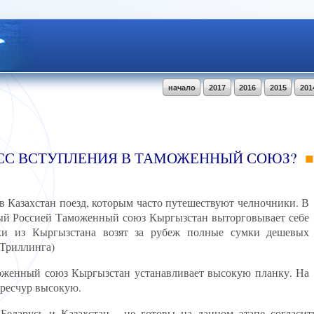
начало
2017
2016
2015
201
ЕСС ВСТУПЛЕНИЯ В ТАМОЖЕННЫЙ СОЮЗ?
 Казахстан поезд, которым часто путешествуют челночники. В
мый Россией Таможенный союз Кыргызстан выторговывает себе
ноки из Кыргызстана возят за рубеж полные сумки дешевых
 Триллинга)
оженный союз Кыргызстан устанавливает высокую планку. На
ересчур высокую.
 Беларусь и Казахстан - не готовы на данном этапе согласи