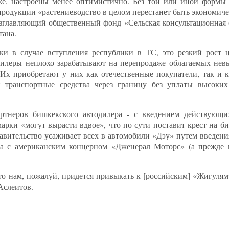
же, настроены менее оптимистично. Без той или иной формы 
 продукции «растениеводство в целом перестанет быть экономи
озглавляющий общественный фонд «Сельская консультационная 
тана.
ки в случае вступления республики в ТС, это резкий рост 
одилеры неплохо зарабатывают на перепродаже облагаемых не
х приобретают у них как отечественные покупатели, так и 
и транспортные средства через границу без уплаты высоки
артнеров бишкекского автодилера - с введением действующ
ки «могут вырасти вдвое», что по сути поставит крест на биз
авительство усаживает всех в автомобили «Дэу» путем введени
а с американским концерном «Дженерал Моторс» (а прежде 
 то нам, пожалуй, придется привыкать к [российским] «Жигуля
Аслеитов.