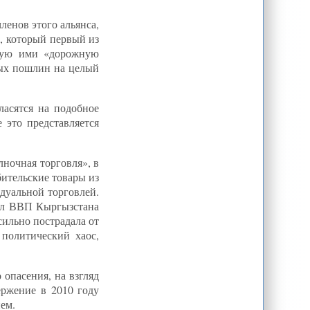
В ЦА возникнут новые
государства?
ленов этого альянса,
Экзамен для президента в день его
, который первый из
рождения?
нную ими «дорожную
Хлопковая агония Узбекистана
ных пошлин на целый
Особый акцент - на страны
Центральной Азии
Священная война» в исламе:
асятся на подобное
сущность, идеология, политическая
практика
 это представляется
Сокращение льгот может вызвать
протесты?
лночная торговля», в
Раннее христианство и тюркский
мир Центральной Азии. Ч. 2-я
бительские товары из
дуальной торговлей.
шал ВВП Кыргызстана
сильно пострадала от
 политический хаос,
опасения, на взгляд
ержение в 2010 году
ем.