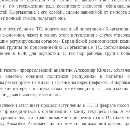
з и, по утверждению ряда российских экспертов, официальн
астей Кыргызстана с его слабой, сильно зависимой от импорта
ет полный смысл, полагают они.
нию республики в ТС, подготовленный политиками Кыргызстан
й экономики, ляжет в основу этого вступления в случае утвер
ющим регулирующим органом - Евразийской экономической коми
чей группы по присоединению Кыргызстана к ТС, состоявшемся 
влен в ЕЭК для доработки. С тех пор рабочая группа боль
ой газете» прокремлевский аналитик Александр Князев, объявл
х властей, обвинил политиков республики в попытке со
м реэкспортом из Китая и афганским наркотрафиком. В парламе
ские интересы в государствах, не входящих в ТС; там издавна
не давая взамен», отметил он.
всячески затягивает процесс вступления в ТС. В феврале посо
а присоединиться к организации к концу текущего года. А м
рналистам, что страна возможно присоединится к ТС только к 
оду Алмазбек Атамбаев, на тот момент занимавший кресло пр