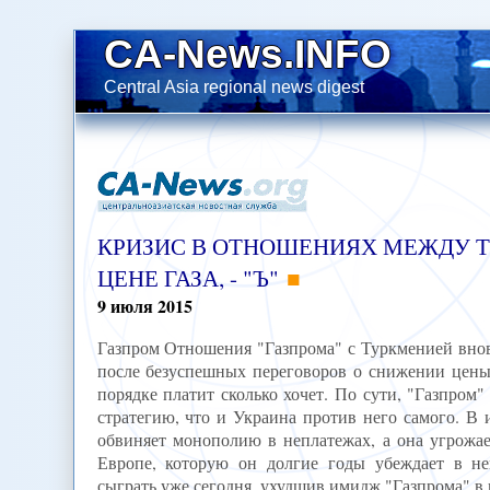
CA-News.INFO
Central Asia regional news digest
КРИЗИС В ОТНОШЕНИЯХ МЕЖДУ 
ЦЕНЕ ГАЗА, - "Ъ"
9
июля
2015
Газпром Отношения "Газпрома" с Туркменией внов
после безуспешных переговоров о снижении цены 
порядке платит сколько хочет. По сути, "Газпро
стратегию, что и Украина против него самого. В 
обвиняет монополию в неплатежах, а она угрожае
Европе, которую он долгие годы убеждает в н
сыграть уже сегодня, ухудшив имидж "Газпрома" в