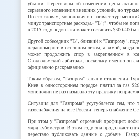
убытки. Переговоры об изменении цены активно
серьезного изменения внешних условий, но туркме
По его словам, монополия оплачивает туркменский
минус транспортные расходы.- "Ъ")", чтобы не поп
в 2015 году недоплата может составить $300-400 мл
Другой собеседник "Ъ", близкий к "Газпрому", подч
неравномерно: в основном летом, а зимой, когда 
может продолжить спор в закрепленном в кон
Стокгольмский арбитраж, поскольку именно он фи
официально раскрывались.
Таким образом, "Газпром" занял в отношении Тур
Киев в одностороннем порядке платил за газ $26
монополии не раз называло эту практику неприемл
Ситуация для "Газпрома" усугубляется тем, что
газоснабжения на юге России, теперь снабжение Сев
При этом у "Газпрома" огромный профицит: добыч
млрд кубометров. В этом году она продолжает сниж
перестало публиковать данные о добыче "Газпр