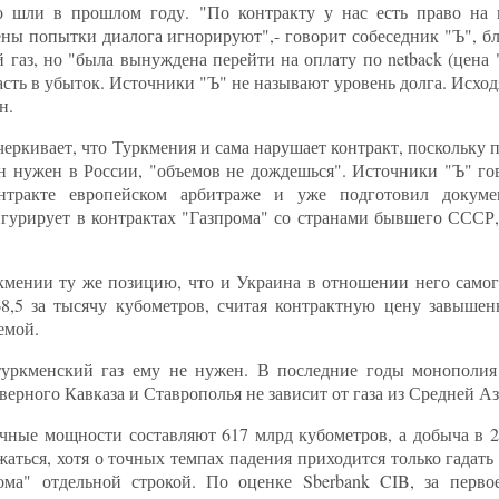
 шли в прошлом году. "По контракту у нас есть право на п
ны попытки диалога игнорируют",- говорит собеседник "Ъ", бл
 газ, но "была вынуждена перейти на оплату по netback (цена
асть в убыток. Источники "Ъ" не называют уровень долга. Исход
н.
еркивает, что Туркмения и сама нарушает контракт, поскольку п
он нужен в России, "объемов не дождешься". Источники "Ъ" го
тракте европейском арбитраже и уже подготовил докумен
гурирует в контрактах "Газпрома" со странами бывшего СССР,
кмении ту же позицию, что и Украина в отношении него самого
8,5 за тысячу кубометров, считая контрактную цену завышен
емой.
 туркменский газ ему не нужен. В последние годы монополи
ерного Кавказа и Ставрополья не зависит от газа из Средней Аз
ные мощности составляют 617 млрд кубометров, а добыча в 20
аться, хотя о точных темпах падения приходится только гадат
ома" отдельной строкой. По оценке Sberbank CIB, за перво