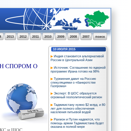
4
2013
2012
2011
2010
2009
2008
2007
поиск
10
ИЮЛЯ
2015
Индия становится альтернативой
России в Центральной Азии
Н СПОРОМ О
Источник: Соглашение по ядерной
программе Ирана готово на 98%
Туркмения давит на Россию
спекуляциями о «банкротстве
Газпрома»
Эксперт: В ШОС образуется
огромный геополитический регион
Таджикистану нужно $2 млрд. и 80
лет для полного обеспечения
населения питьевой водой
Рахмон и Путин надеются, что
помощь армии Таджикистана будет
оказана в полной мере
РИКС и ШОС.