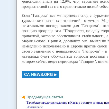
монополии упала на 12,9%, что, вероятнее всег
продавать свой газ с его сравнительно низкой себе
Если "Газпром" все же перенесет спор с Туркмен
туркменских газовых отношений, отмечает Мар
негативными последствиями для "Газпрома", кот
позицию продавца газа. "Получается, по одну сто
привязкой, которые обеспечивают стабильность, а
Мария Белова. Причем, добавляет она, выигрыш в
немедленно использовано в Европе против самой 
своего заявления о ненадежности "Газпрома" -
наверняка будут обсуждаться вопросы поставки г
котором сейчас ведет переговоры "Газпром", являе
CA-NEWS.ORG
Предыдущая статья
Талибское представительство в Катаре осудило мирные пер
Исламабаде