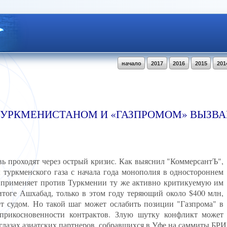
начало
2017
2016
2015
201
ТУРКМЕНИСТАНОМ И «ГАЗПРОМОМ» ВЫЗВА
ь проходят через острый кризис. Как выяснил "КоммерсантЪ",
туркменского газа с начала года монополия в одностороннем
м" применяет против Туркмении ту же активно критикуемую им
итоге Ашхабад, только в этом году теряющий около $400 млн,
т судом. Но такой шаг может ослабить позиции "Газпрома" в
еприкосновенности контрактов. Злую шутку конфликт может
 глазах азиатских партнеров, собравшихся в Уфе на саммиты Б