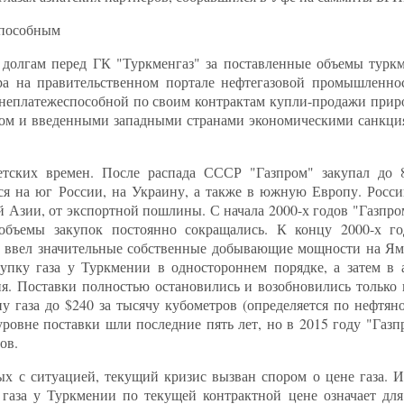
способным
 долгам перед ГК "Туркменгаз" за поставленные объемы турк
ера на правительственном портале нефтегазовой промышленн
 неплатежеспособной по своим контрактам купли-продажи приро
м и введенными западными странами экономическими санкция
етских времен. После распада СССР "Газпром" закупал до 
лся на юг России, на Украину, а также в южную Европу. Росси
й Азии, от экспортной пошлины. С начала 2000-х годов "Газпр
объемы закупок постоянно сокращались. К концу 2000-х го
" ввел значительные собственные добывающие мощности на Ямал
купку газа у Туркмении в одностороннем порядке, а затем в 
я. Поставки полностью остановились и возобновились только в
у газа до $240 за тысячу кубометров (определяется по нефтян
уровне поставки шли последние пять лет, но в 2015 году "Газп
ов.
ых с ситуацией, текущий кризис вызван спором о цене газа. И
 газа у Туркмении по текущей контрактной цене означает д