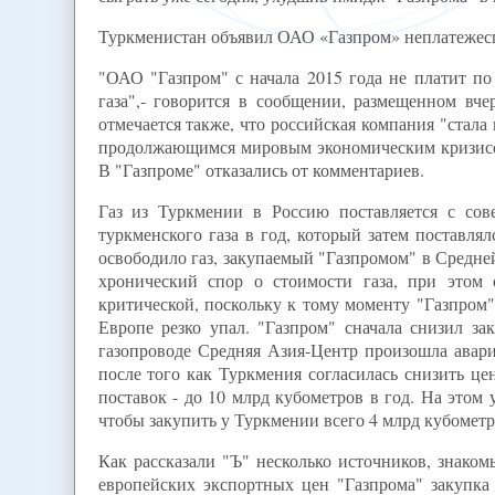
Туркменистан объявил ОАО «Газпром» неплатеже
"ОАО "Газпром" с начала 2015 года не платит по
газа",- говорится в сообщении, размещенном вч
отмечается также, что российская компания "стала
продолжающимся мировым экономическим кризисо
В "Газпроме" отказались от комментариев.
Газ из Туркмении в Россию поставляется с сов
туркменского газа в год, который затем поставля
освободило газ, закупаемый "Газпромом" в Средне
хронический спор о стоимости газа, при этом 
критической, поскольку к тому моменту "Газпром
Европе резко упал. "Газпром" сначала снизил за
газопроводе Средняя Азия-Центр произошла авари
после того как Туркмения согласилась снизить цен
поставок - до 10 млрд кубометров в год. На этом 
чтобы закупить у Туркмении всего 4 млрд кубометр
Как рассказали "Ъ" несколько источников, знаком
европейских экспортных цен "Газпрома" закупка