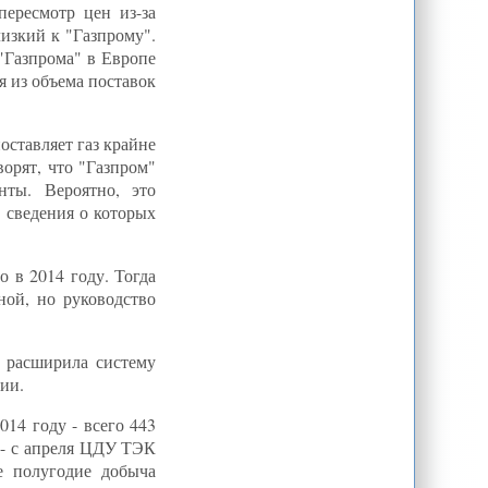
ересмотр цен из-за
Узбекистан уличили в подлоге
изкий к "Газпрому".
в ООН
 "Газпрома" в Европе
Нацстатком Киргизии: В
я из объема поставок
республике растет разрыв между
богатыми и бедными
Эксперт: Атамбаев исправляет
ошибки других президентов по
оставляет газ крайне
границам
ворят, что "Газпром"
Русского языка в Таджикистане
ты. Вероятно, это
станет больше: осталось найти
учителей
 сведения о которых
 в 2014 году. Тогда
ной, но руководство
я расширила систему
ии.
14 году - всего 443
ь - с апреля ЦДУ ТЭК
е полугодие добыча