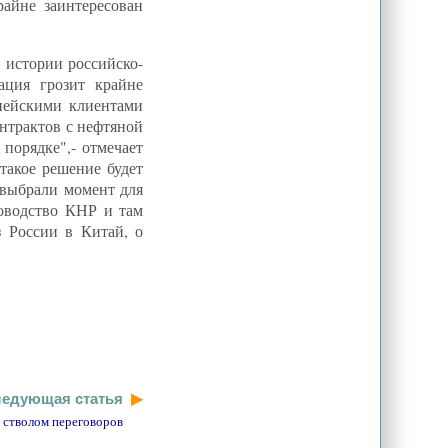
райне заинтересован
 истории российско-
ация грозит крайне
опейскими клиентами
нтрактов с нефтяной
порядке",- отмечает
такое решение будет
 выбрали момент для
оводство КНР и там
з России в Китай, о
едующая статья
 стволом переговоров