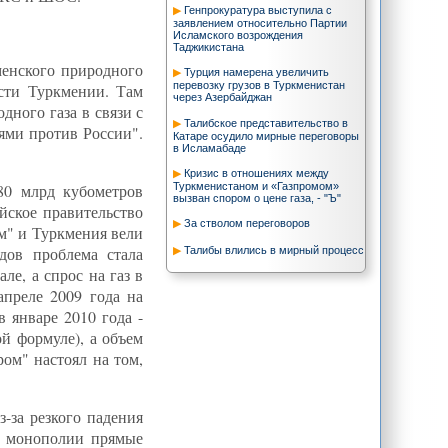
Генпрокуратура выступила с
заявлением относительно Партии
Исламского возрождения
Таджикистана
менского природного
Турция намерена увеличить
перевозку грузов в Туркменистан
ости Туркмении. Там
через Азербайджан
дного газа в связи с
Талибское представительство в
ми против России".
Катаре осудило мирные переговоры
в Исламабаде
Кризис в отношениях между
Туркменистаном и «Газпромом»
80 млрд кубометров
вызван спором о цене газа, - "Ъ"
йское правительство
За стволом переговоров
ом" и Туркмения вели
дов проблема стала
Талибы влились в мирный процесс
е, а спрос на газ в
Не открывайте ящик Пандоры
апреле 2009 года на
Трансграничные невесты: на две
 январе 2010 года -
страны без документов
ой формуле), а объем
Международные авиалинии
Украины возобновляют полеты в
ром" настоял на том,
Ашхабад
Проблемы Узбекистана принимают
системный характер
з-за резкого падения
Афганистан ищет безопасности в
ля монополии прямые
ШОС. Кто отворит дверь?