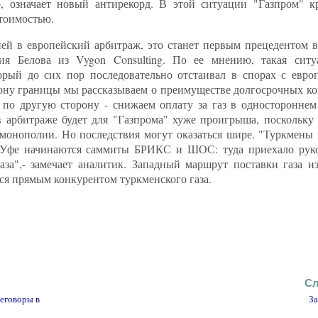
о, означает новый антирекорд. В этой ситуации "Газпром" к
стоимостью.
ией в европейский арбитраж, это станет первым прецедентом в
ия Белова из Vygon Consulting. По ее мнению, такая ситу
орый до сих пор последовательно отстаивал в спорах с евр
рону границы мы рассказываем о преимуществе долгосрочных ко
 по другую сторону - снижаем оплату за газ в одностороннем 
 арбитраже будет для "Газпрома" хуже проигрыша, поскольку 
монополии. Но последствия могут оказаться шире. "Туркмены
 в Уфе начинаются саммиты БРИКС и ШОС: туда приехало рук
аза",- замечает аналитик. Западный маршрут поставки газа и
тся прямым конкурентом туркменского газа.
Сл
еговоры в
За