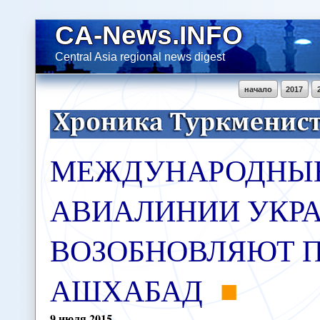
CA-News.INFO
Central Asia regional news digest
начало
2017
МЕЖДУНАРОДНЫ
АВИАЛИНИИ УКР
ВОЗОБНОВЛЯЮТ П
АШХАБАД
9
июля
2015