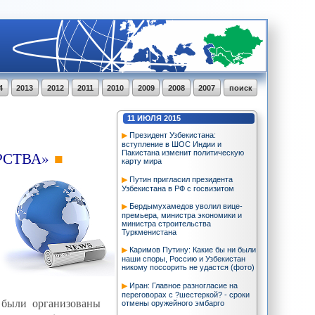
4
2013
2012
2011
2010
2009
2008
2007
поиск
11
ИЮЛЯ
2015
Президент Узбекистана:
вступление в ШОС Индии и
РСТВА»
Пакистана изменит политическую
карту мира
Путин пригласил президента
Узбекистана в РФ с госвизитом
Бердымухамедов уволил вице-
премьера, министра экономики и
министра строительства
Туркменистана
Каримов Путину: Какие бы ни были
наши споры, Россию и Узбекистан
никому поссорить не удастся (фото)
Иран: Главное разногласие на
переговорах с ?шестеркой? - сроки
 были организованы
отмены оружейного эмбарго