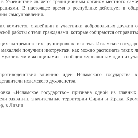
в Узбекистане является традиционным органом местного самоу
рациями. В настоящее время в республике действует в общ
аны самоуправления.
ких комитетов старейшин и участники добровольных дружин 
кой работы с теми гражданами, которые собираются отправитьс
х экстремистских группировках, включая Исламское государс
махаллей получили инструктаж, как можно распознать таких л
ть с мужчинами и женщинами» - сообщил журналистам один из у
ротиводействия влиянию идей Исламского государства в 
дставители исламского духовенства.
ровка «Исламское государство» признана одной из главных
мели захватить значительные территории Сирии и Ирака. Кром
р, в Ливии.