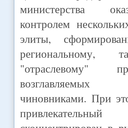
министерства ок
контролем нескольки
элиты, сформиров
региональному
"отраслевому" 
возглавляемых к
чиновниками. При эт
привлекательн
сконцентрирован в р