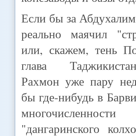
Если бы за Абдухали
реально маячил "с
или, скажем, тень П
глава Таджикист
Рахмон уже пару нед
бы где-нибудь в Барви
многочисленности
"дангаринского колхо