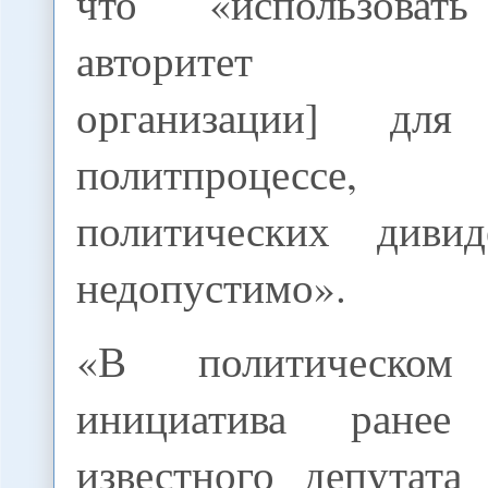
что «использова
авторитет [ре
организации] дл
политпроцессе,
политических диви
недопустимо».
«В политическом
инициатива ране
известного депутата