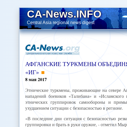
CA-News.INFO
Central Asia regional news digest
АФГАНСКИЕ ТУРКМЕНЫ ОБЪЕДИНЯ
«ИГ»
8
мая
2017
Этнические туркмены, проживающие на севере Аф
нападений боевиков «Талибана» и «Исламского г
этнических группировок самообороны и прим
ухудшением ситуации с безопасностью в регионе.
«В последние дни ситуация с безопасностью резк
группировки и брать в руки оружие, - отметил Мыр