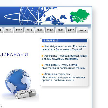
4
2013
2012
2011
2010
2009
2008
2007
поиск
8
МАЯ
2017
Азербайджан потеснит Россию на
рынке газа Евросоюза и Турции?
ЛИБАНА» И
Узбекистан поворачивается лицом
к своим трудовым мигрантам
Узбекистан и Туркменистан
обустраивают совместную границу
Афганские туркмены
объединяются в группы ополчения
против «Талибана» и «ИГ»
».