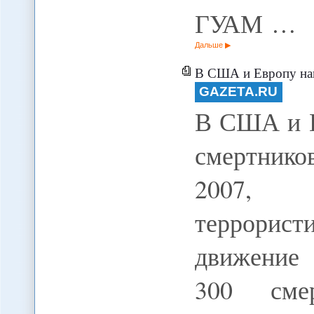
ГУАМ …
Дальше
В США и Европу нап
GAZETA.RU
В США и Е
смертник
2007, 
террорист
движение 
300 сме