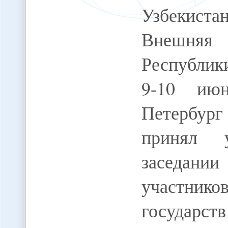
Узбекист
Внешняя
Республик
9-10 июн
Петербур
принял 
заседани
участнико
государс