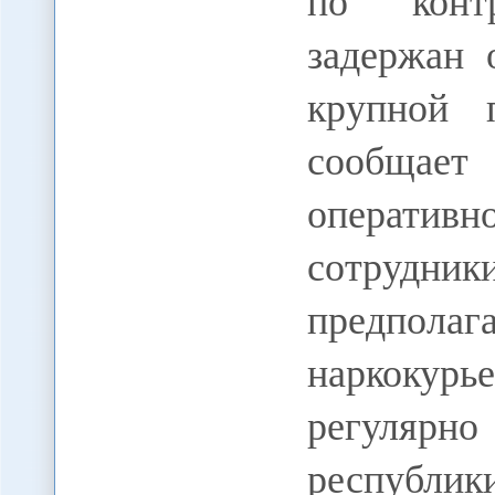
по конт
задержан 
крупной 
сообщает
оператив
сотрудни
предполаг
наркокур
регуляр
республ