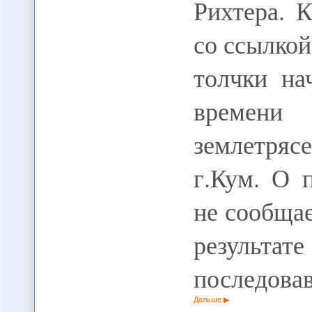
Рихтера. К
со ссылко
толчки на
времени
землетряс
г.Кум. О 
не сообщае
результа
последова
Дальше