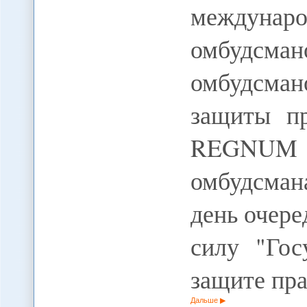
междун
омбудсман
омбудсма
защиты п
REGNUM 
омбудсман
день очер
силу "Гос
защите пра
Дальше