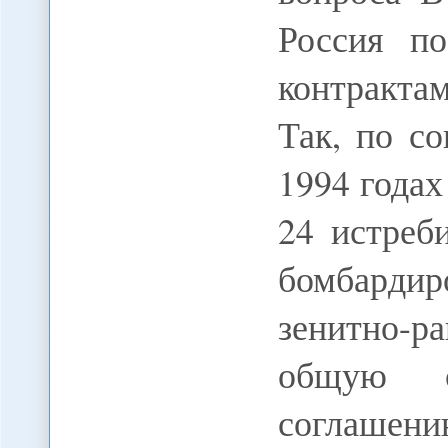
Россия п
контракт
Так, по с
1994 года
24 истреб
бомбарди
зенитно-р
общую 
соглашению