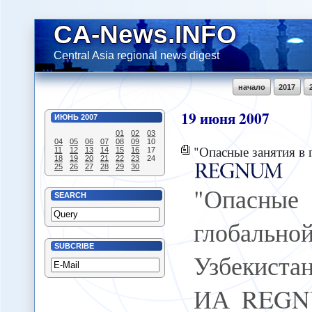
CA-News.INFO
Central Asia regional news digest
начало
2017
19
июня
2007
ИЮНЬ
2007
01
02
03
04
05
06
07
08
09
10
"Опасные занятия в глобальн
11
12
13
14
15
16
17
18
19
20
21
22
23
24
25
26
27
28
29
30
"Опасн
SEARCH
глобальной
SUBCRIBE
Узбекистан
ИА REGNU