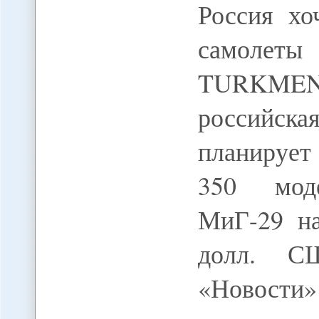
Россия хо
самоле
TURKMEN
российс
планирует
350 моде
МиГ-29 н
долл. С
«Новости»