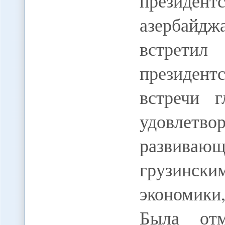
президент
азербайдж
встретил
президен
встречи 
удовл
развива
грузинск
экономики
Была отм