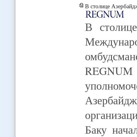
В столице Азербайдж
В столиц
Междун
омбудсма
REGNUM 
уполномоч
Азербайдж
организац
Баку нача