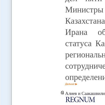
Министры
Казахстан
Ирана об
статуса К
региональ
сотруднич
определен
Дальше
Алиев и Саакашвили удовле