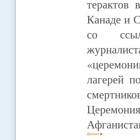
терактов 
Канаде и 
со ссыл
журналист
«церемон
лагерей п
смертников
Церемо
Афганистан
Дальше