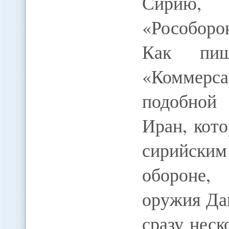
Сирию
«Рособоро
Как пиш
«Коммер
подобной
Иран, кото
сирийски
обороне,
оружия Дам
сразу неск