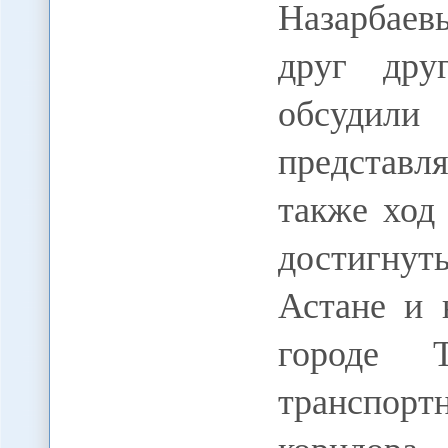
Назарбаев
друг дру
обсуд
представл
также ход
достигну
Астане и 
городе 
транспорт