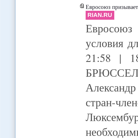
Евросоюз призывает 
RIAN.RU
Евросоюз
условия д
21:58 | 
БРЮССЕЛЬ
Алексан
стран-чле
Люксембу
необхо