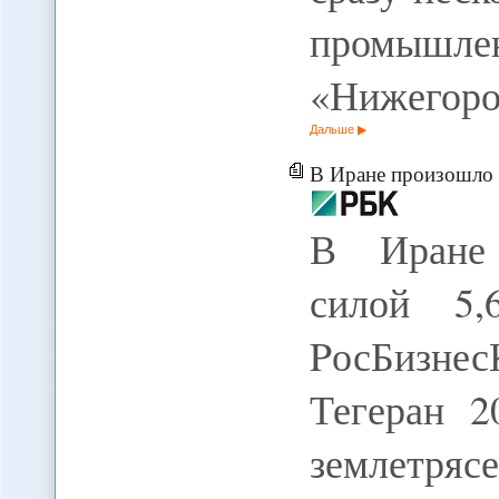
промышл
«Нижегоро
Дальше
В Иране произошло з
В Иране 
силой 5,
PосБизне
Тегеран 2
землетрясе