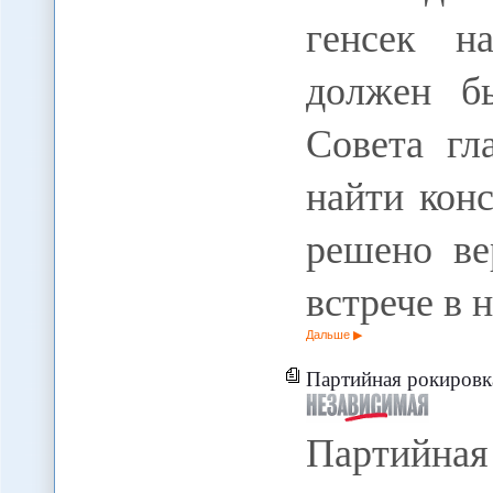
генсек н
должен б
Совета г
найти кон
решено ве
встрече в 
Дальше
Партийная рокировка
Партийна