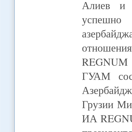
Алиев и 
успеш
азербайдж
отношени
REGNUM В
ГУАМ сост
Азербайдж
Грузии Ми
ИА REGNU