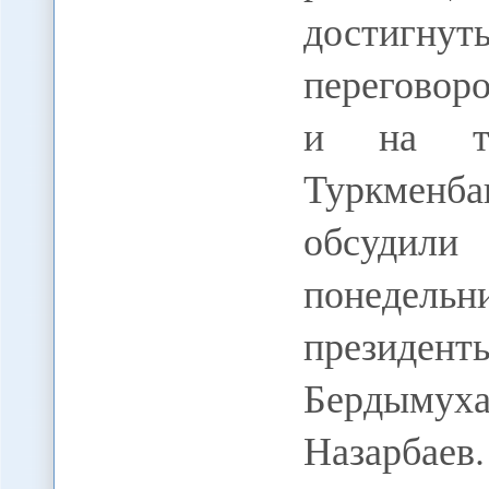
достигн
переговор
и на тр
Туркмен
обсудили
понедель
прези
Бердыму
Назарбаев