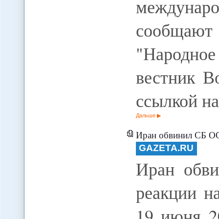
междунаро
сообщают
"Народно
вестник Во
ссылкой н
Дальше
Иран обвинил СБ ООН
GAZETA.RU
Иран обв
реакции н
19 июня 2