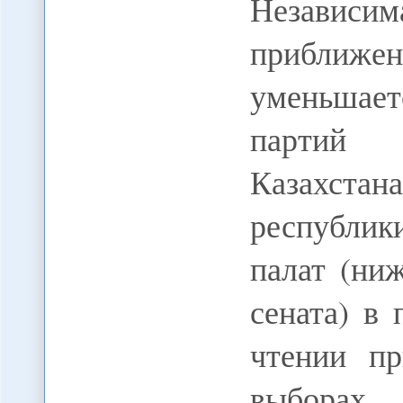
Независим
приближе
уменьшает
партий 
Казахста
республик
палат (ни
сената) в
чтении п
выборах 