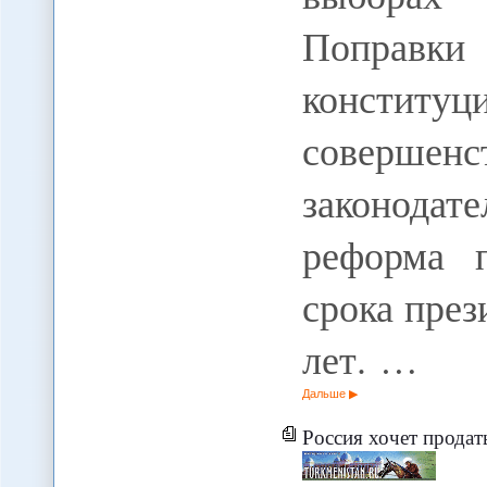
Поправки
констит
совершен
законода
реформа п
срока през
лет. …
Дальше
Россия хочет продат