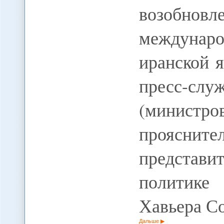
возобно
междуна
иранской 
пресс-сл
(министр
прояснит
представ
политике
Хавьера С
Дальше