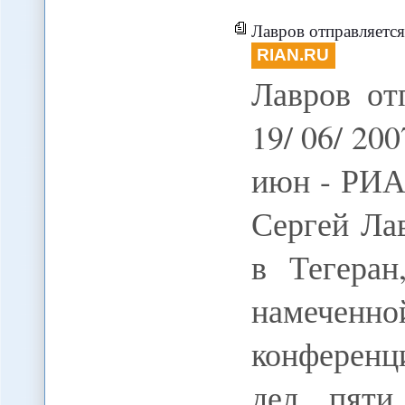
Лавров отправляется
RIAN.RU
Лавров от
19/ 06/ 2
июн - РИА
Сергей Ла
в Тегеран
намечен
конферен
дел пяти 