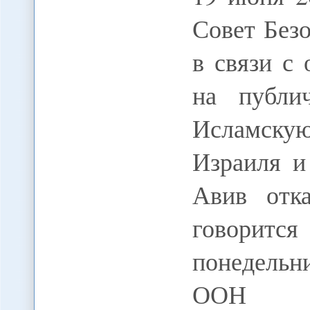
Совет Без
в связи с 
на публи
Исламску
Израиля и
Авив отка
говорит
понедельн
ООН Д