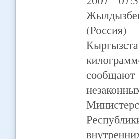
2007 07:
Жылдызбе
(Россия)
Кыргызст
килогра
сообщают
незаконн
Министе
Республи
внутренн