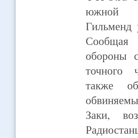
южной п
Гильменд 
Сообщая
обороны с
точного 
также об
обвиняемы
Заки, во
Радиоста