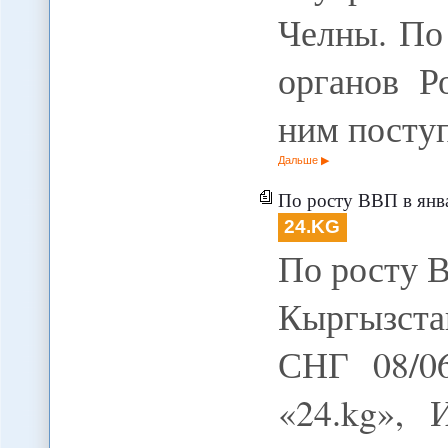
Челны. По
органов Р
ним посту
Дальше
По росту ВВП в январе-
24.KG
По росту В
Кыргызста
СНГ 08/0
«24.kg»,