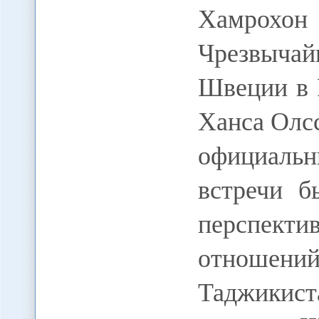
Хамро
Чрезвычай
Швеции в 
Ханса Олсс
официаль
встречи б
перспект
отношени
Таджикис