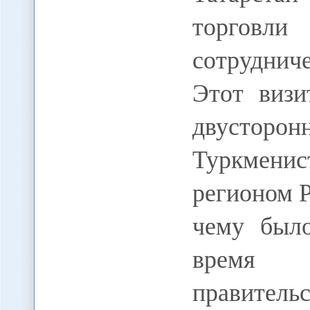
торговли
сотрудни
Этот визи
двустор
Туркмен
регионом 
чему был
время
правите