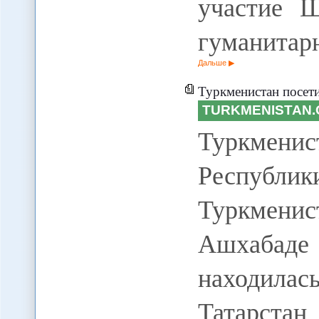
участие Ш
гуманитар
Дальше
Туркменистан посети
TURKMENISTAN.
Туркмени
Республик
Туркменис
Ашхабад
находила
Татарста