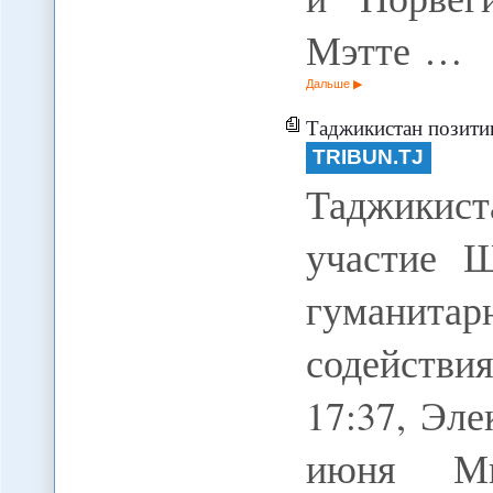
Мэтте …
Дальше
Таджикистан позитивно оценивает у
TRIBUN.TJ
Таджикис
участие Ш
гуманит
содействи
17:37, Эл
июня Ми