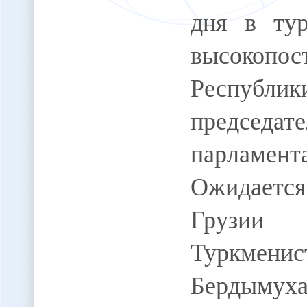
дня в ту
высокоп
Республ
председ
парламе
Ожидается,
Грузии
Туркме
Бердымух