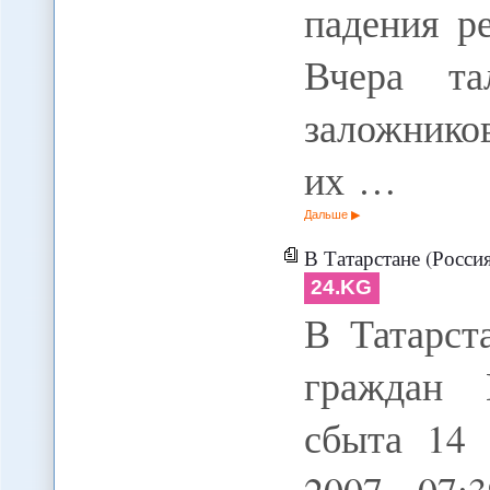
падения р
Вчера та
заложнико
их …
Дальше
В Татарстане (Россия) задер
24.KG
В Татарст
граждан 
сбыта 14 