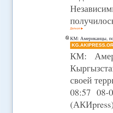
Независ
получилос
Дальше
КМ: Американцы, по сути, лиши
KG.AKIPRESS.O
КМ: Амер
Кыргызста
своей терр
08:57 08
(АКИpres