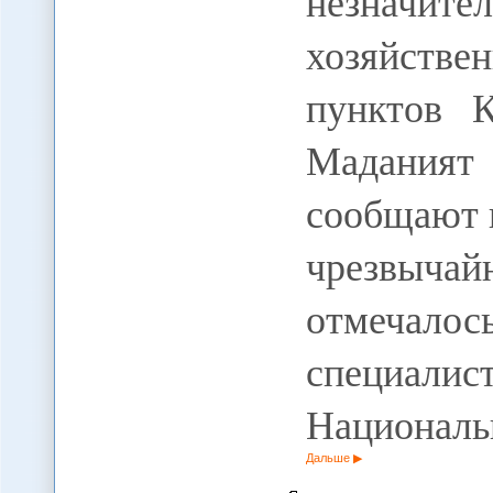
незначите
хозяйстве
пунктов К
Маданият
сообщают 
чрезвыч
отмечало
специалис
Националь
Дальше