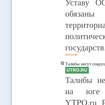
Уставу О
обязаны 
территор
политиче
государст
Дальше
Талибы несут сокру
UTRO.RU
Талибы не
на юге А
YTPO.ru Р