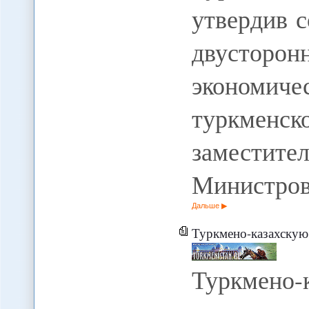
утвердив 
двусто
экономич
туркменс
заместите
Министров
Дальше
Туркмено-казахскую комис
Туркмено