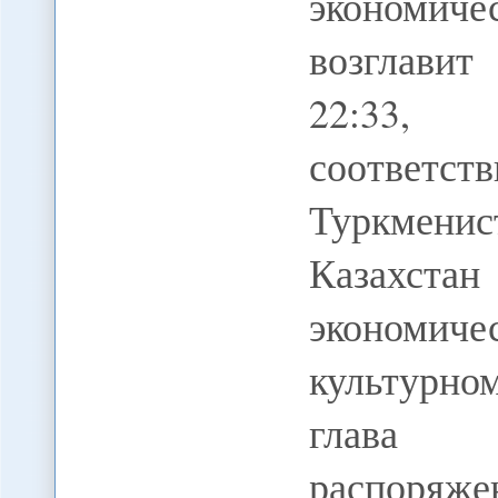
экономи
возглавит
22:33,
соответс
Туркмен
Казахста
экономиче
культурном
глава г
распоряже