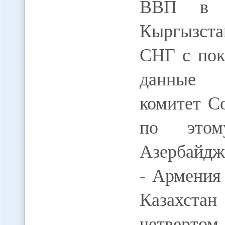
ВВП в я
Кыргызста
СНГ с пок
данные п
комитет С
по этом
Азербайджа
- Армения 
Казахст
четвертом