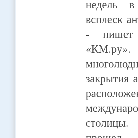
недель в
всплеск а
- пишет 
«КМ.ру»
многолю
закрытия 
располо
междунаро
столицы
прошел 