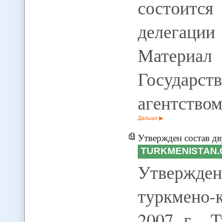
состоится
делегации
Матер
Государс
агентство
Дальше
Утвержден состав д
TURKMENISTAN.
Утвержд
туркмено-
2007 г., 