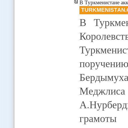
В Туркменистане ак
TURKMENISTAN.
В Туркмен
Королевст
Туркменис
поручени
Бердыму
Меджл
А.Нурбер
грамоты