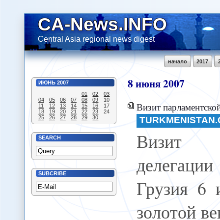
CA-News.INFO
Central Asia regional news digest
начало
2017
8
июня
2007
ИЮНЬ
2007
01
02
03
04
05
06
07
08
09
10
Визит парламентской
11
12
13
14
15
16
17
18
19
20
21
22
23
24
25
26
27
28
29
30
TURKMENISTAN.
Визит п
SEARCH
делегац
SUBCRIBE
Грузия 6 
золотой ве