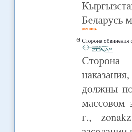
Кыргызстан
Беларусь м
Дальше
Сторона обвинения озвучила меры на
Сторона 
наказани
должны по
массовом 
г., zona
заседании 