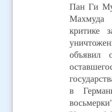
Пан Ги Му
Махмуда
критике 
уничтоже
объявил 
оставшего
государст
в Герман
восьмерки