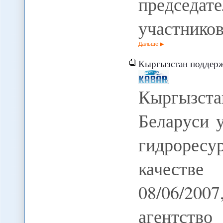
председа
участнико
Дальше
Кыргызстан поддерживает намерения Бел
Кыргызст
Беларуси 
гидроресу
качеств
08/06/20
агентств