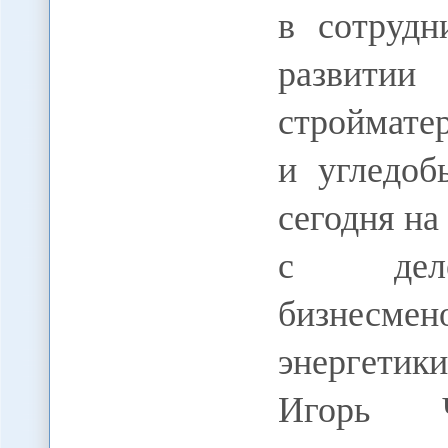
в сотруд
развитии
строймате
и угледоб
сегодня на
с делег
бизнесмен
энергетик
Игорь Ч