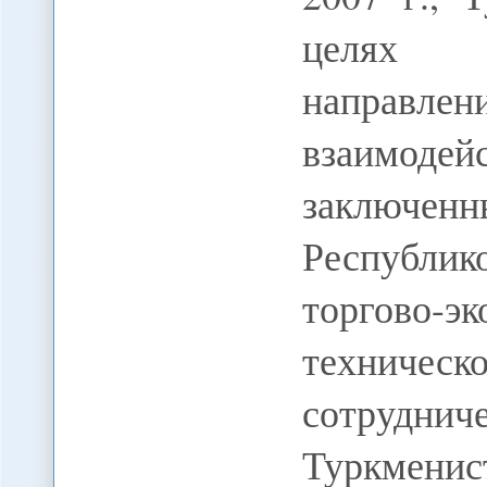
целях о
направле
взаимоде
заключенн
Республи
торгово-
технич
сотруднич
Туркменис