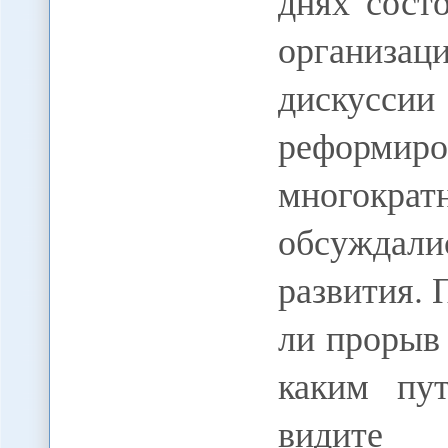
днях сост
организац
дискус
реформи
многокр
обсуждал
развития.
ли прорыв
каким пу
видите 