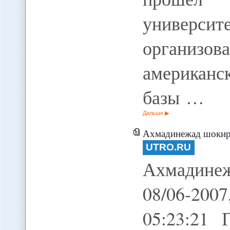
универс
организо
америка
базы …
Дальше
Ахмадинежад шокир
UTRO.RU
Ахмадине
08/06-200
05:23:21 