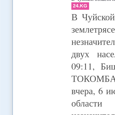
24.KG
В Чуйской
земле
незначите
двух насе
09:11, Би
ТОКОМБА
вчера, 6 и
области