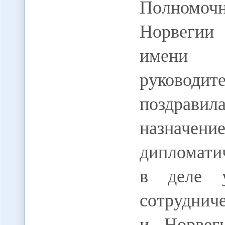
Полномоч
Норвегии
имени 
руководит
поздрав
назначе
дипломати
в деле 
сотруднич
и Норвег