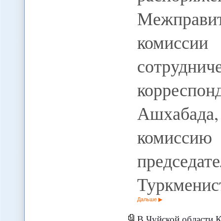
Межправи
комисси
сотрудн
корреспо
Ашхабада
комиссию
председа
Туркменис
Дальше
В Чуйской области Кыргызстана пос