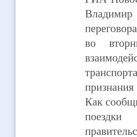
Владим
переговора
во втор
взаимодей
транспорт
признани
Как сообщ
поездки
правите