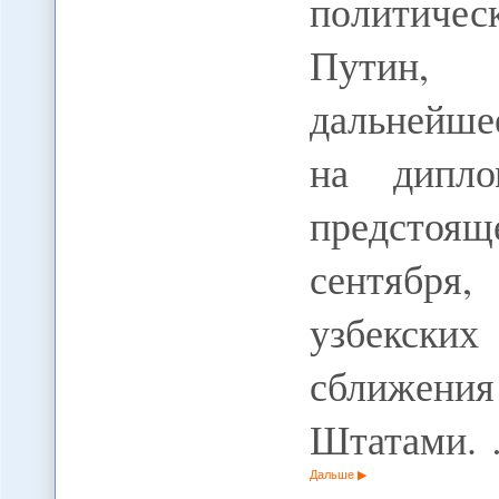
политичес
Путин, п
дальнейше
на дипло
предстояще
сентября,
узбекски
сближе
Штатами.
Дальше