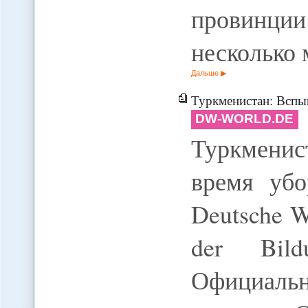
провинц
несколько
Дальше
Туркменистан: Вспы
DW-WORLD.DE
Туркмени
время убо
Deutsche We
der Bild
Официаль