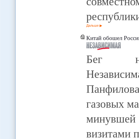
совместно
республики
Дальше
Китай обошел Росси
Бег нап
Независ
Панфилов
газовых м
минувше
визитами п