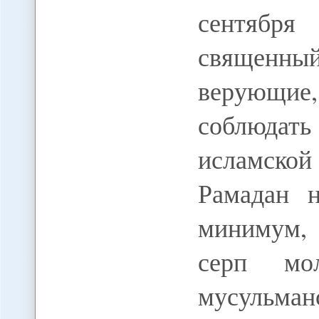
сентябр
священны
верующие,
соблюдат
исламской
Рамадан н
минимум,
серп мо
мусульман