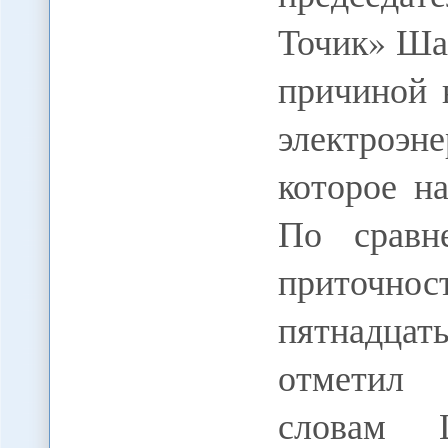
Точик» Ша
причиной 
электроэн
которое н
По сравн
приточнос
пятнадца
отметил 
словам 