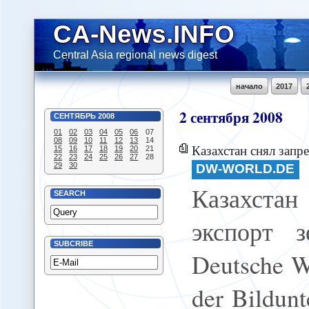
CA-News.INFO
Central Asia regional news digest
начало
2017
2
сентября
2008
СЕНТЯБРЬ
2008
01
02
03
04
05
06
07
08
09
10
11
12
13
14
Казахстан снял запре
15
16
17
18
19
20
21
22
23
24
25
26
27
28
29
30
DW-WORLD.DE
Казахстан
SEARCH
экспорт з
SUBCRIBE
Deutsche We
der Bildunt