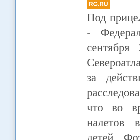
RG.RU
Под прице
- Федера
сентября
Североатл
за дейст
расследов
что во в
налетов 
детей. Ф