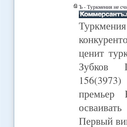
Ъ - Туркмения не сч
Туркмен
конкурент
ценит тур
Зубков 
156(3973)
премьер 
осваиват
Первый ви