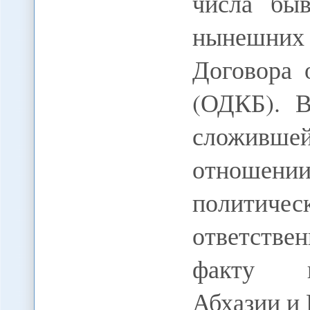
числа бы
нынешних
Договора 
(ОДКБ). 
сложившей
отнош
политич
ответств
факту п
Абхазии и