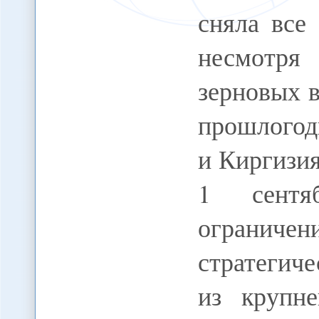
сняла все
несмотря
зерновых в
прошлогод
и Киргизия
1 сентя
ограничен
стратегич
из крупн