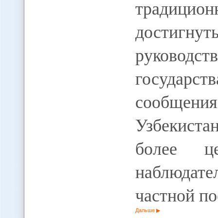
традицион
достиг
руководст
государс
сообщения
Узбекиста
более ц
наблюдате
частной по
Дальше