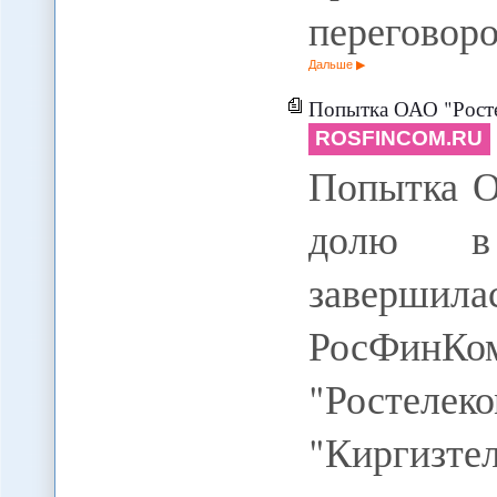
переговор
Дальше
Попытка ОАО "Ростелеком
ROSFINCOM.RU
Попытка О
долю в 
завершилас
РосФин
"Ростелек
"Киргиз