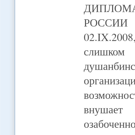
ДИПЛОМ
РОССИИ
02.IX.20
слишком 
душанбин
организ
возможнос
внушает
озабочен