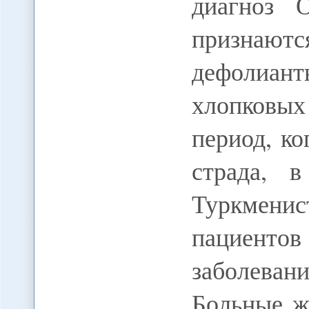
диагноз 
признают
дефолиа
хлопковых
период, ко
страда, 
Туркмени
пациентов
заболева
Больные ж