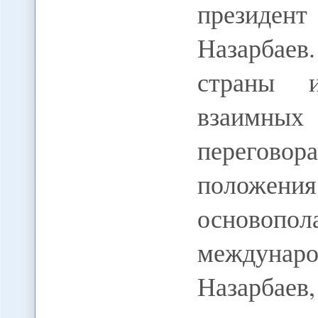
президен
Назарбае
страны 
взаимных 
перегов
полож
основоп
междунар
Назарбае