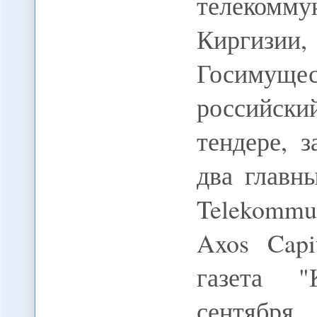
телеком
Киргизии
Госимущес
российск
тендере, 
два главн
Telekommu
Axos Cap
газета "
сентября