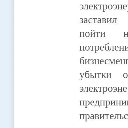
электроэн
заставил
пойти н
потреблен
бизнесме
убытки о
элект
предприни
правител