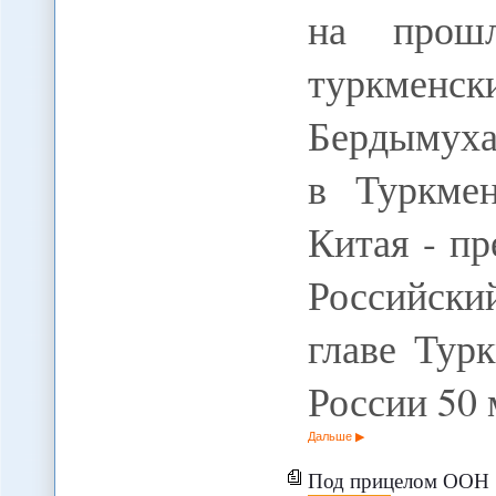
на прошл
туркменс
Бердымуха
в Туркмен
Китая - п
Российски
главе Тур
России 50
Дальше
Под прицелом ООН