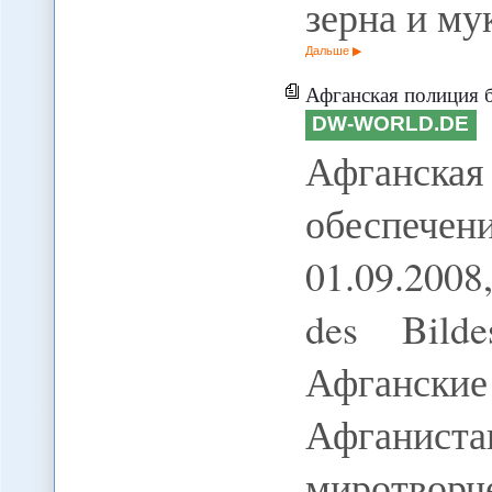
зерна и му
Дальше
Афганская полиция б
DW-WORLD.DE
Афганска
обеспече
01.09.2008
des Bilde
Афганск
Афганис
миротво