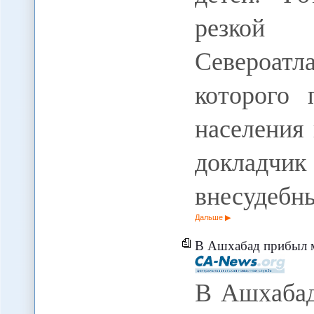
резкой
Североатла
которого 
населения
доклад
внесудебн
Дальше
В Ашхабад прибыл м
В Ашхабад