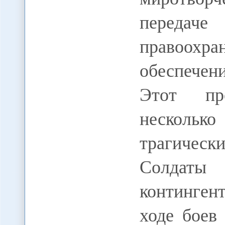
пере
правоохра
обеспечен
Этот пр
несколь
трагическ
Солдаты 
континген
ходе боев