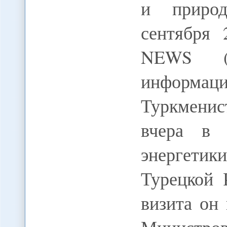
и приро
сентября
NEWS (C
информ
Туркмени
вчера в 
энергети
Турецкой 
визита он