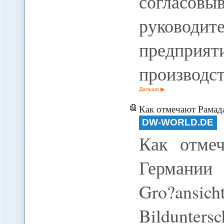
согласов
руковод
предпри
производс
Дальше
Как отмечают Рамад
DW-WORLD.DE
Как отме
Германии 
Gro?ansi
Bildunter