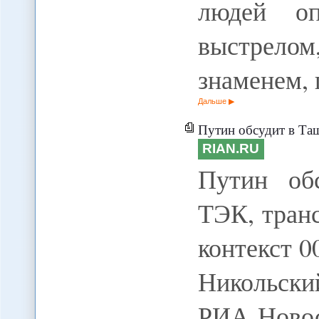
людей о
выстрелом
знаменем,
Дальше
Путин обсудит в Таш
RIAN.RU
Путин об
ТЭК, тран
контекст 0
Никольски
РИА Новос