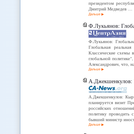
президентом республ
Дмитрий Медведев …
Дальше
Ф.Лукьянов: Глоба
Ф.Лукьянов: Глобальн
Глобальная реальная
Классические схемы в
глобальной политике"
Александрович, что, н
Дальше
А.Джекшенкулов: 
А.Джекшенкулов: Кырг
планируется визит Пр
российских отношений
политику проводить 
бывший министр инос
Дальше