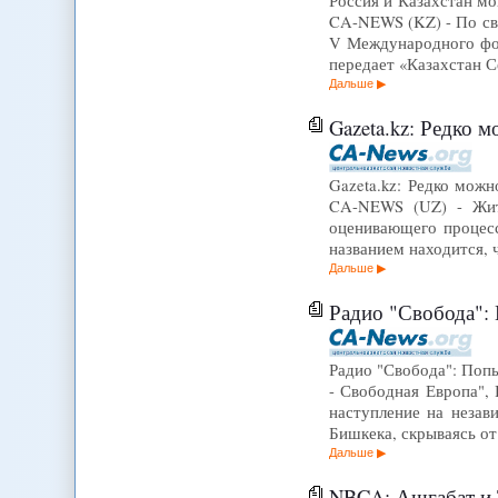
Россия и Казахстан мо
CA-NEWS (KZ) - По сво
V Международного фор
передает «Казахстан С
Дальше
Gazeta.kz: Редко 
Gazeta.kz: Редко мож
CA-NEWS (UZ) - Жить
оценивающего процесс
названием находится, 
Дальше
Радио "Свобода":
Радио "Свобода": Попы
- Свободная Европа", 
наступление на незав
Бишкека, скрываясь от
Дальше
NBCA: Ашгабат и 