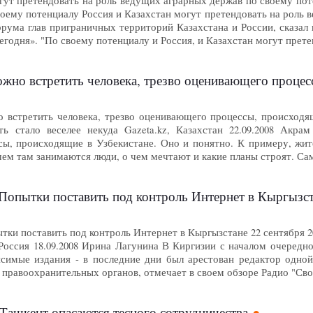
гут претендовать на роль ведущих аграрных держав по своему пот
ему потенциалу Россия и Казахстан могут претендовать на роль в
ума глав приграничных территорий Казахстана и России, сказал
егодня». "По своему потенциалу и Россия, и Казахстан могут прет
можно встретить человека, трезво оценивающего проце
но встретить человека, трезво оценивающего процессы, происходя
 стало веселее некуда Gazeta.kz, Казахстан 22.09.2008 Акрам
ы, происходящие в Узбекистане. Оно и понятно. К примеру, жит
чем там занимаются люди, о чем мечтают и какие планы строят. С
 Попытки поставить под контроль Интернет в Кыргызс
тки поставить под контроль Интернет в Кыргызстане 22 сентября 
Россия 18.09.2008 Ирина Лагунина В Киргизии с началом очередно
исимые издания - в последние дни был арестован редактор одной
 правоохранительных органов, отмечает в своем обзоре Радио "Св
Ташкент опасаются тесного сотрудничества