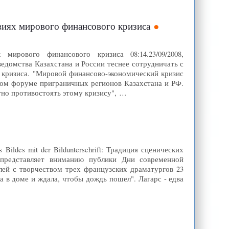
овиях мирового финансового кризиса
ирового финансового кризиса 08:14.23/09/2008,
ведомства Казахстана и России теснее сотрудничать с
кризиса. "Мировой финансово-экономический кризис
ятом форуме приграничных регионов Казахстана и РФ.
но противостоять этому кризису", …
Bildes mit der Bildunterschrift: Традиция сценических
представляет вниманию публики Дни современной
елей с творчеством трех французских драматургов 23
 в доме и ждала, чтобы дождь пошел". Лагарс - едва