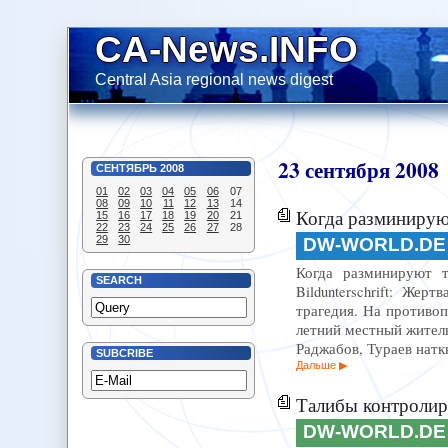
CA-News.INFO
Central Asia regional news digest
23
сентября
2008
СЕНТЯБРЬ
2008
01
02
03
04
05
06
07
08
09
10
11
12
13
14
Когда разминирую
15
16
17
18
19
20
21
22
23
24
25
26
27
28
29
30
DW-WORLD.DE
Когда разминируют та
SEARCH
Bildunterschrift: Же
трагедия. На противо
летний местный жител
Раджабов, Тураев натк
SUBCRIBE
Дальше
Талибы контролир
DW-WORLD.DE