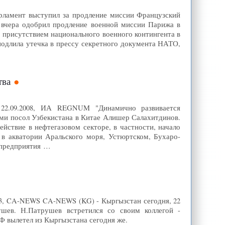
Парламент выступил за продление миссии Французский
 вчера одобрил продление военной миссии Парижа в
 присутствием национального военного контингента в
 подлила утечка в прессу секретного документа НАТО,
тва
 22.09.2008, ИА REGNUM "Динамично развивается
тами посол Узбекистана в Китае Алишер Салахитдинов.
йствие в нефтегазовом секторе, в частности, начало
в акватории Аральского моря, Устюртском, Бухаро-
 предприятия …
:13, CA-NEWS CA-NEWS (KG) - Кыргызстан сегодня, 22
ушев. Н.Патрушев встретился со своим коллегой -
 вылетел из Кыргызстана сегодня же.