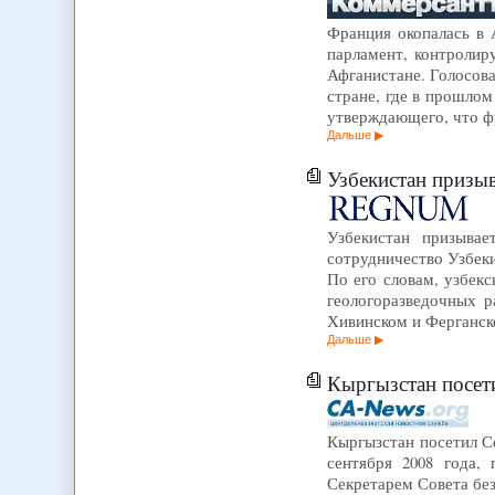
Франция окопалась в 
парламент, контроли
Афганистане. Голосов
стране, где в прошлом
утверждающего, что 
Дальше
Узбекистан призы
Узбекистан призывае
сотрудничество Узбеки
По его словам, узбек
геологоразведочных р
Хивинском и Ферганск
Дальше
Кыргызстан посет
Кыргызстан посетил С
сентября 2008 года,
Секретарем Совета бе