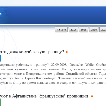
начало
2017
2016
2015
201
т таджикско-узбекскую границу?
джикско-узбекскую границу? 22.09.2008, Deutsche Welle Gro?ans
ртвами мин становятся мирные жители На таджикско-узбекской 
пехотной мине в Пенджикентском районе Согдийской области Тадж
ь, пастух Амон Тураев Как сообщил "Немецкой волне" начальник
нулся на мину во время выпаса своего стада и от полученных ране
уют в Афганистане "французские" провинции