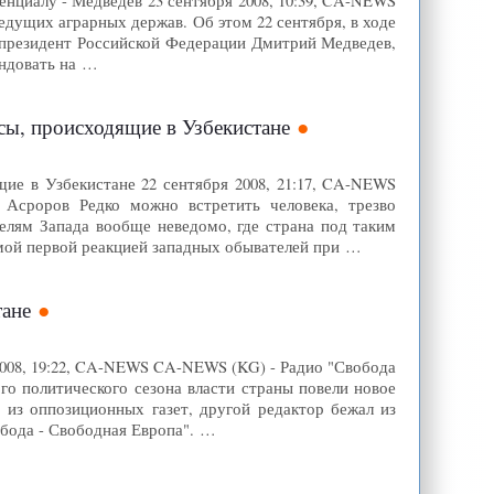
енциалу - Медведев 23 сентября 2008, 10:39, CA-NEWS
едущих аграрных держав. Об этом 22 сентября, в ходе
 президент Российской Федерации Дмитрий Медведев,
ендовать на …
ссы, происходящие в Узбекистане
щие в Узбекистане 22 сентября 2008, 21:17, CA-NEWS
 Асроров Редко можно встретить человека, трезво
елям Запада вообще неведомо, где страна под таким
амой первой реакцией западных обывателей при …
тане
2008, 19:22, CA-NEWS CA-NEWS (KG) - Радио "Свобода
го политического сезона власти страны повели новое
 из оппозиционных газет, другой редактор бежал из
обода - Свободная Европа". …