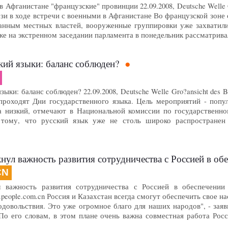
Афганистане "французские" провинции 22.09.2008, Deutsche Welle Gro?
и в ходе встречи с военными в Афганистане Во французской зоне 
анным местных властей, вооруженные группировки уже захватили
же на экстренном заседании парламента в понедельник рассматрив
кий языки: баланс соблюден?
зыки: баланс соблюден? 22.09.2008, Deutsche Welle Gro?ansicht des Bi
роходят Дни государственного языка. Цель мероприятий - попул
а низкий, отмечают в Национальной комиссии по государственн
 тому, что русский язык уже не столь широко распространен 
 важность развития сотрудничества с Россией в обеспечении эн
CN
л важность развития сотрудничества с Россией в обеспечении 
ian.people.com.cn Россия и Казахстан всегда смогут обеспечить свое
одовольствия. Это уже огромное благо для наших народов", - зая
По его словам, в этом плане очень важна совместная работа Росс