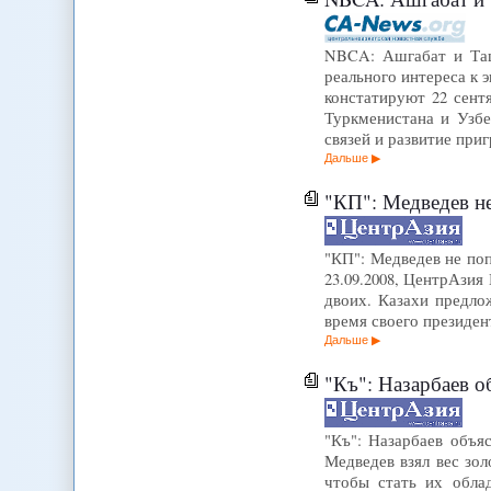
NBCA: Ашгабат и Таш
реального интереса к 
констатируют 22 сентя
Туркменистана и Узб
связей и развитие при
Дальше
"КП": Медведев не по
"КП": Медведев не поп
23.09.2008, ЦентрАзия
двоих. Казахи предло
время своего президен
Дальше
"Къ": Назарбаев о
"Къ": Назарбаев объя
Медведев взял вес зол
чтобы стать их обла