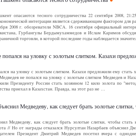
кент опасаются тесного сотрудничества 22 сентября 2008, 21:
экономической интеграции является сдерживающим фактором для ра
бря 2008 г. обозреватели NBCA. 16 сентября официальный интерне
екистана, Гурбангулы Бердымухаммедов и Ислам Каримов обсуди
граничной торговли, в которой последние годы наблюдается значит
пался на уловку с золотым слитком. Казахи предложили ему стать
ался на уловку с золотым слитком. Казахи предложили ему стать х
 Медведев не попался на уловку с золотым слитком Медведев и На
жили Президенту России стать хозяином 12 кило золота по "мето
тства приехал в Казахстан. Правда, на этот раз не …
бъяснил Медведеву, как следует брать золотые слитки,
снил Медведеву, как следует брать золотые слитки, чтобы стать 
ота // Но от награды отказался Нурсултан Назарбаев объяснил Дм
дателем Президент Дмитрий Медведев посетил вчера с однодне