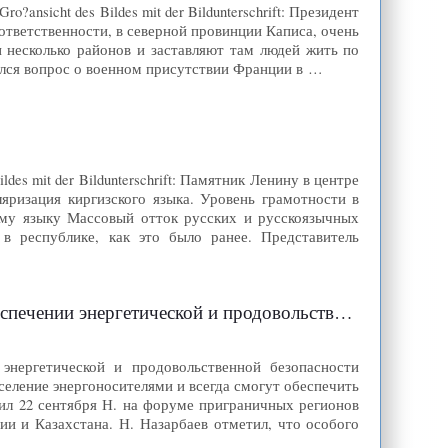
ansicht des Bildes mit der Bildunterschrift: Президент
ответственности, в северной провинции Каписа, очень
 несколько районов и заставляют там людей жить по
ался вопрос о военном присутствии Франции в …
ldes mit der Bildunterschrift: Памятник Ленину в центре
яризация киргизского языка. Уровень грамотности в
ому языку Массовый отток русских и русскоязычных
в республике, как это было ранее. Представитель
ергетической и продовольственной безопасности
энергетической и продовольственной безопасности
 население энергоносителями и всегда смогут обеспечить
вил 22 сентября Н. на форуме приграничных регионов
ии и Казахстана. Н. Назарбаев отметил, что особого