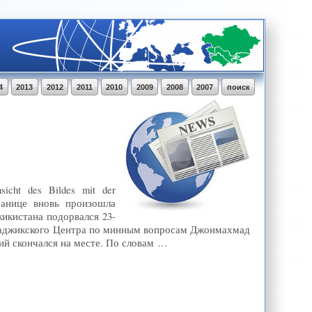
4
2013
2012
2011
2010
2009
2008
2007
поиск
icht des Bildes mit der
границе вновь произошла
икистана подорвался 23-
 Таджикского Центра по минным вопросам Джонмахмад
ний скончался на месте. По словам …