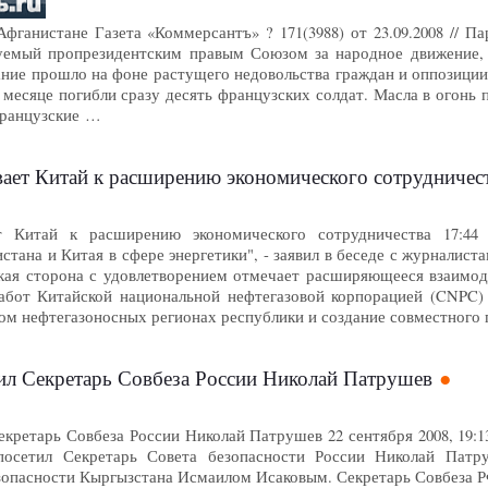
Афганистане Газета «Коммерсантъ» ? 171(3988) от 23.09.2008 // 
руемый пропрезидентским правым Союзом за народное движение,
ание прошло на фоне растущего недовольства граждан и оппозиции
 месяце погибли сразу десять французских солдат. Масла в огонь
французские …
вает Китай к расширению экономического сотрудничес
т Китай к расширению экономического сотрудничества 17:44
стана и Китая в сфере энергетики", - заявил в беседе с журналис
ская сторона с удовлетворением отмечает расширяющееся взаимоде
абот Китайской национальной нефтегазовой корпорацией (CNPC) 
ом нефтегазоносных регионах республики и создание совместного
ил Секретарь Совбеза России Николай Патрушев
екретарь Совбеза России Николай Патрушев 22 сентября 2008, 19
 посетил Секретарь Совета безопасности России Николай Патр
зопасности Кыргызстана Исмаилом Исаковым. Секретарь Совбеза РФ