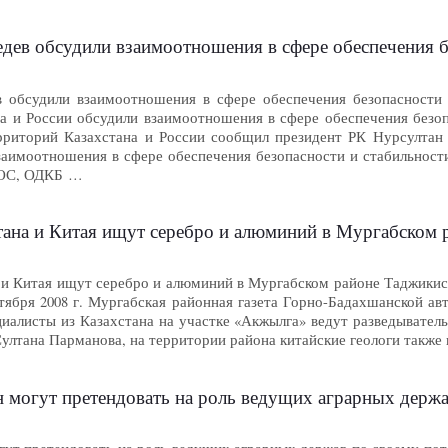
едев обсудили взаимоотношения в сфере обеспечения 
в обсудили взаимоотношения в сфере обеспечения безопасности
а и России обсудили взаимоотношения в сфере обеспечения безо
рриторий Казахстана и России сообщил президент РК Нурсултан Н
аимоотношения в сфере обеспечения безопасности и стабильности
ШОС, ОДКБ …
тана и Китая ищут серебро и алюминий в Мургабском 
а и Китая ищут серебро и алюминий в Мургабском районе Таджикис
тября 2008 г. Мургабская районная газета Горно-Бадахшанской ав
циалисты из Казахстана на участке «Акжылга» ведут разведывател
ултана Парманова, на территории района китайские геологи такж
н могут претендовать на роль ведущих аграрных держа