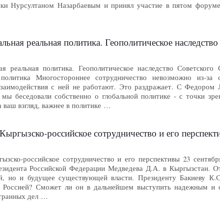
ики Нурсултаном Назарбаевым и принял участие в пятом форуме
льная реальная политика. Геополитическое наследство
ая реальная политика. Геополитическое наследство Советского 
 политика Многостороннее сотрудничество невозможно из-за 
заимодействия с ней не работают. Это раздражает. С Федором 
, мы беседовали собственно о глобальной политике - с точки зр
а ваш взгляд, важнее в политике …
Кыргызско-российское сотрудничество и его перспект
ызско-российское сотрудничество и его перспективы 23 сентяб
езидента Российской Федерации Медведева Д.А. в Кыргызстан. От
, но и будущее существующей власти. Президенту Бакиеву К.С.
с Россией? Сможет ли он в дальнейшем выступить надежным и 
транных дел …