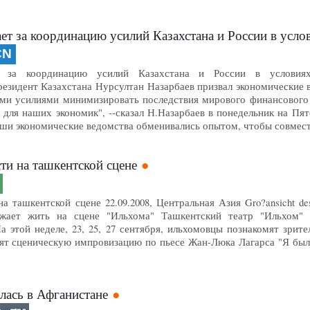
ет за координацию усилий Казахстана и России в усл
CN
т за координацию усилий Казахстана и России в условиях м
 Президент Казахстана Нурсултан Назарбаев призвал экономические 
ми усилиями минимизировать последствия мирового финансового 
 для наших экономик", --сказал Н.Назарбаев в понедельник на П
аши экономические ведомства обменивались опытом, чтобы совмест
ти на ташкентской сцене
 ташкентской сцене 22.09.2008, Центральная Азия Gro?ansicht des 
жает жить на сцене "Ильхома" Ташкентский театр "Ильхом" 
а этой неделе, 23, 25, 27 сентября, ильхомовцы познакомят зрит
дят сценическую импровизацию по пьесе Жан-Люка Лагарса "Я была
лась в Афганистане