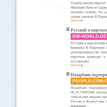
Талибы контролируют в 
Франции Николя Саркоз
активны талибы. По д
своим законам В Пари
Дальше
Русский и киргизс
DW-WORLD.DE
Русский и киргизский я
Бишкека В Киргизии п
делопроизводстве пок
киргизов приводит к
ассоциации …
Дальше
Назарбаев подчеркнул
PEOPLE.COM.
Назарбаев подчеркну
08:16.23/09/2008, russ
себя всеми видами пр
России и Казахстана. 
внимания …