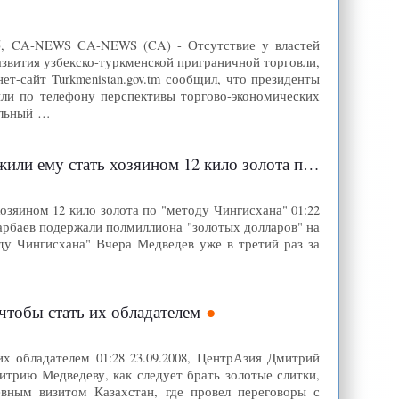
25, CA-NEWS CA-NEWS (CA) - Отсутствие у властей
звития узбекско-туркменской приграничной торговли,
т-сайт Turkmenistan.gov.tm сообщил, что президенты
ли по телефону перспективы торгово-экономических
ельный …
 хозяином 12 кило золота по "методу Чингисхана"
озяином 12 кило золота по "методу Чингисхана" 01:22
зарбаев подержали полмиллиона "золотых долларов" на
ду Чингисхана" Вчера Медведев уже в третий раз за
 чтобы стать их обладателем
их обладателем 01:28 23.09.2008, ЦентрАзия Дмитрий
итрию Медведеву, как следует брать золотые слитки,
вным визитом Казахстан, где провел переговоры с