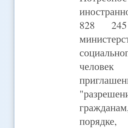
иностранно
828 245
министер
социально
человек
приглаше
"разреше
граждана
порядке,