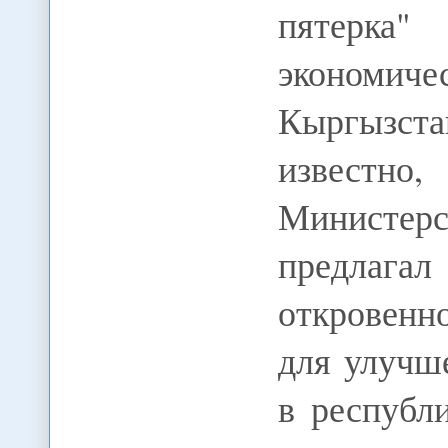
пятерка
экономиче
Кыргызст
известн
Министерс
предлага
откровенн
для улучш
в республ