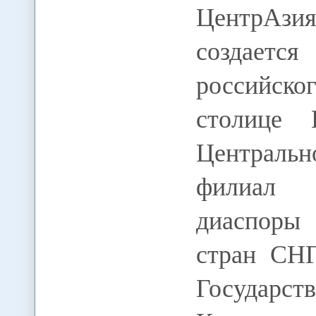
ЦентрАзи
создает
российск
столице 
Централь
филиал 
диаспоры
стран СНГ
Государ