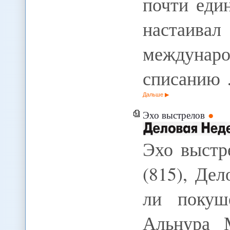
почти еди
настаив
междуна
списанию
Дальше
Эхо выстрелов
Эхо выстр
(815), Де
ли покуш
Альнура 