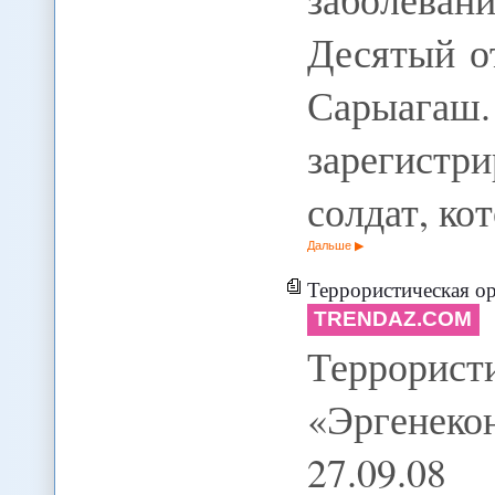
Десятый о
Сарыаг
зарегист
солдат, ко
Дальше
Террористическая ор
TRENDAZ.COM
Террори
«Эргенек
27.09.0