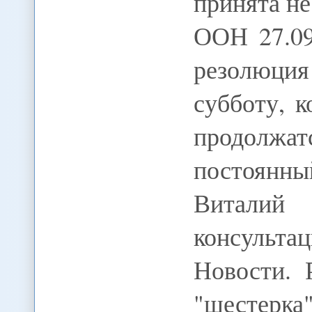
принята не
ООН 27.09
резолюция
субботу, 
продолжа
постоянны
Виталий
консульта
Новости. 
"шестерка