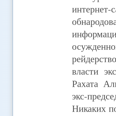
интернет-
обнарод
информ
осужденно
рейдерств
власти эк
Рахата Ал
экс-предс
Никаких п