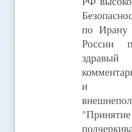
РФ высоко
Безопасно
по Ирану 
России п
здравый
комментар
и печ
внешнепо
"Приняти
подчерки