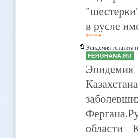
"шестерки
в русле и
Дальше
Эпидемия гепатита н
FERGHANA.RU
Эпидеми
Казахст
заболевш
Фергана.
области К