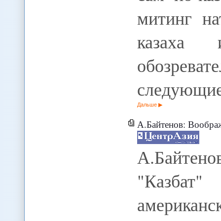
митинг на
казаха 
обозрева
следующи
Дальше
А.Байтенов: Воображаемы
А.Байтен
"Казбат
америка