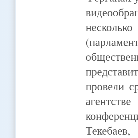
видеообр
несколько
(парламе
общес
представ
провели с
агентст
конференц
Текебаев