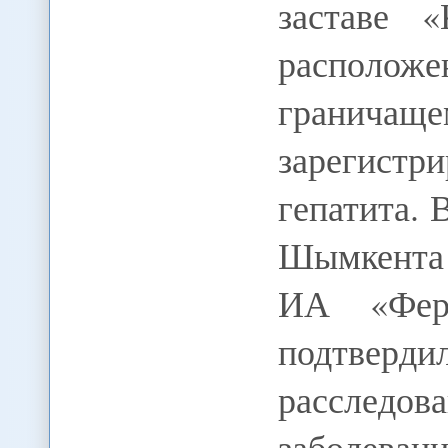
заставе «
расположе
гранича
зарегистр
гепатита. 
Шымкента 
ИА «Ферг
подтве
расследо
заболеван