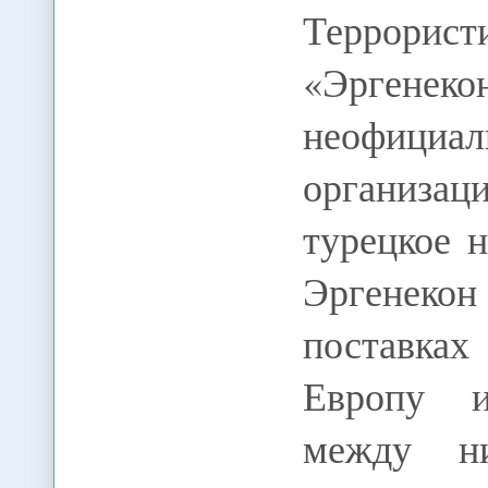
Террори
«Эргенеко
неофициа
организац
турецкое н
Эргенеко
поставках
Европу и
между ни