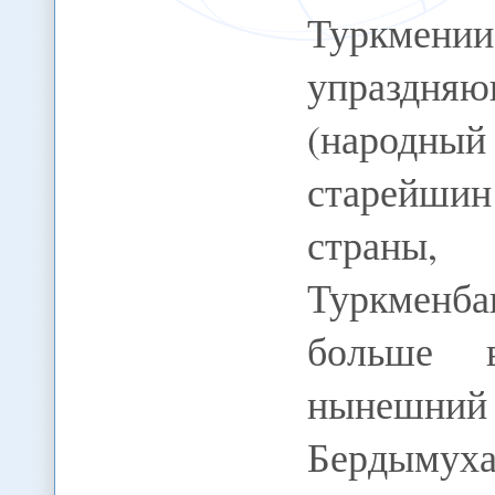
Туркмении
упраздн
(народный
старейшин
страны,
Туркменба
больше 
нынешн
Бердымух