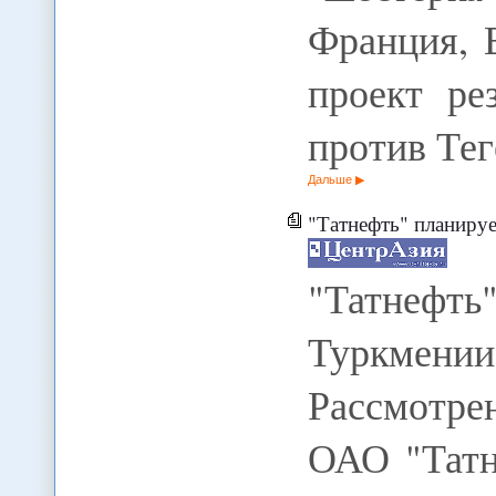
Франция, 
проект ре
против Те
Дальше
"Татнефть" планиру
"Татнефть
Туркмении
Рассмотре
ОАО "Татн