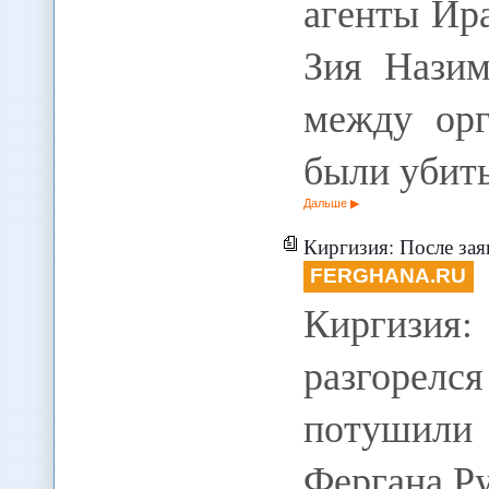
агенты Ир
Зия Назим
между ор
были уби
Дальше
Киргизия: После заявл
FERGHANA.RU
Киргизия:
разгорел
потушили
Фергана.Р