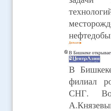
технологи
месторо
нефтедобы
Дальше
В Бишкеке открывается регионал
В Бишкеке
филиал ро
СНГ. Во
А.Князе