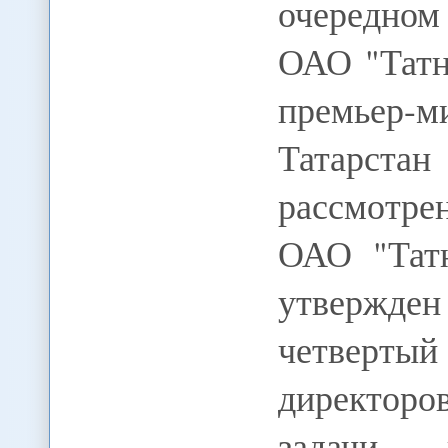
очередном
ОАО "Татн
премьер
Татарстан
рассмотре
ОАО "Татн
утвержд
четвертый 
директор
задачи в