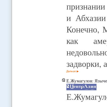
признании
и Абхазии
Конечно, 
как аме
недоволь
задворки, 
Дальше
Е.Жумагулов: Языческая сила! 
Е.Жумагу