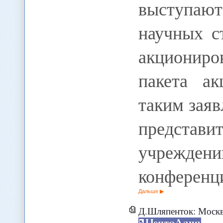
выступаю
научных с
акциониро
пакета а
таким заяв
представи
учреждени
конференц
Дальше
Д.Шляпенток: Москва с опаской