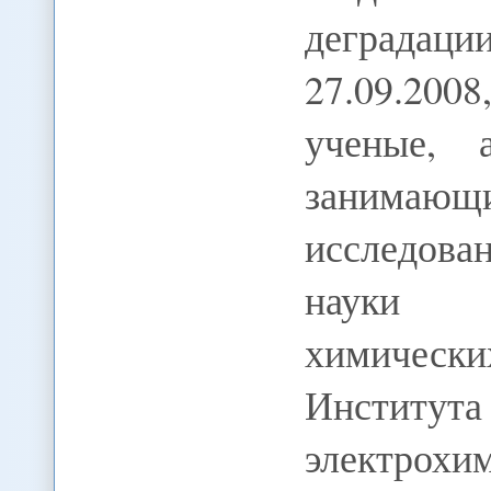
деградаци
27.09.200
ученые, а
занимаю
исследова
науки С
химическ
Института
электрох