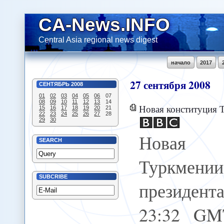
CA-News.INFO
Central Asia regional news digest
начало
2017
27
сентября
2008
СЕНТЯБРЬ
2008
01
02
03
04
05
06
07
08
09
10
11
12
13
14
Новая конституция 
15
16
17
18
19
20
21
22
23
24
25
26
27
28
29
30
Новая 
SEARCH
Туркме
SUBCRIBE
президента
23:32 GM