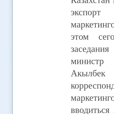
экспор
маркетинг
этом сег
заседани
министр 
Акылбек
корреспо
маркетинг
вводиться