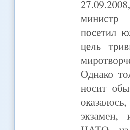
27.09.200
министр 
посетил ю
цель трив
миротвор
Однако то
носит обы
оказалось
экзамен,
НАТО из