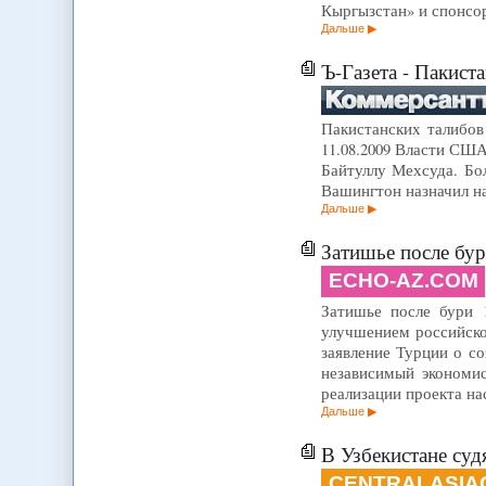
Кыргызстан» и спонсо
Дальше
Ъ-Газета - Пакист
Пакистанских талибов
11.08.2009 Власти США
Байтуллу Мехсуда. Бол
Вашингтон назначил на
Дальше
Затишье после бур
ECHO-AZ.COM
Затишье после бури 1
улучшением российск
заявление Турции о с
независимый экономи
реализации проекта н
Дальше
В Узбекистане суд
CENTRALASIA