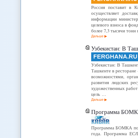
Россия поставит в К
осуществляет достав
информации министерс
целевого взноса в фо
более 7,3 тысячи тон
Дальше
Узбекистан: В Таш
FERGHANA.RU
Узбекистан: В Ташкент
Ташкенте в ресторане 
возможностями, орга
развития людских рес
художественных работ
цель …
Дальше
Программа БОМКА 
Программа БОМКА помо
года. Программа ЕС/