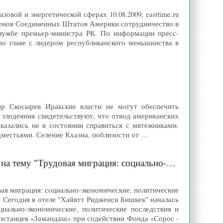
вой и энергетической сферах 10.08.2009, easttime.ru
менов Соединенных Штатов Америки сотрудничество в
службе премьер-министра РК. По информации пресс-
во главе с лидером республиканского меньшинства в
ир Скосырев Иракские власти не могут обеспечить
и злодеяния свидетельствуют, что отвод американских
казались не в состоянии справиться с мятежниками.
местьями. Селение Кхазна, поблизости от …
еские, политические последствия и перспективы" : Zamandash press
ая миграция: социально-экономические, политические
g). Сегодня в отеле "Хайятт Ридженси Бишкек" началась
иально-экономические, политические последствия и
зстанцев «Замандаш» при содействии Фонда «Сорос -