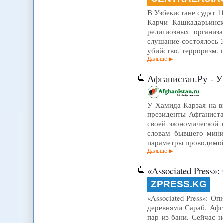
В Узбекистане судят 
Карчи Кашкадарьинск
религиозных организ
слушание состоялось 
убийство, терроризм, 
Дальше
Афганистан.Ру - 
У Хамида Карзая на вы
президенты Афганист
своей экономической
словам бывшего мини
параметры проводимо
Дальше
«Associated Press»
ZPRESS.KG
«Associated Press»: О
деревнями Сараб, Афг
пар из бани. Сейчас 