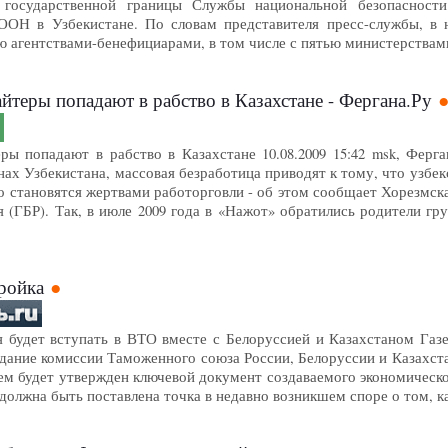
государственной границы Службы национальной безопасности
РООН в Узбекистане. По словам представителя пресс-службы, 
ью агентствами-бенефициарами, в том числе с пятью министерства
айтеры попадают в рабство в Казахстане - Фергана.Ру
еры попадают в рабство в Казахстане 10.08.2009 15:42 msk, Фер
нах Узбекистана, массовая безработица приводят к тому, что узбек
о становятся жертвами работорговли - об этом сообщает Хорезмск
я (ГБР). Так, в июле 2009 года в «Нажот» обратились родители г
тройка
я будет вступать в ВТО вместе с Белоруссией и Казахстаном Газет
едание комиссии Таможенного союза России, Белоруссии и Казахст
м будет утвержден ключевой документ создаваемого экономическог
и должна быть поставлена точка в недавно возникшем споре о том, 