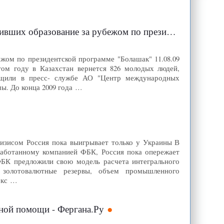
е за рубежом по президентской программе "Болашак"
ежом по президентской программе "Болашак" 11.08.09
этом году в Казахстан вернется 826 молодых людей,
бщили в пресс- службе АО "Центр международных
ы. До конца 2009 года …
ризисом Россия пока выигрывает только у Украины В
работанному компанией ФБК, Россия пока опережает
ФБК предложили свою модель расчета интегрального
 золотовалютные резервы, объем промышленного
екс …
рной помощи - Фергана.Ру