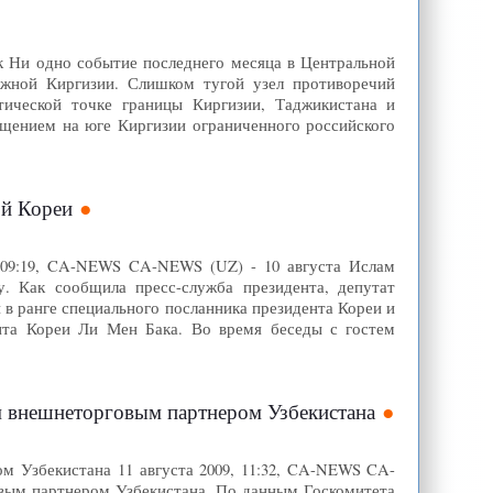
 Ни одно событие последнего месяца в Центральной
Южной Киргизии. Слишком тугой узел противоречий
тической точке границы Киргизии, Таджикистана и
ещением на юге Киргизии ограниченного российского
ой Кореи
 09:19, CA-NEWS CA-NEWS (UZ) - 10 августа Ислам
. Как сообщила пресс-служба президента, депутат
в ранге специального посланника президента Кореи и
нта Кореи Ли Мен Бака. Во время беседы с гостем
ым внешнеторговым партнером Узбекистана
ом Узбекистана 11 августа 2009, 11:32, CA-NEWS CA-
овым партнером Узбекистана. По данным Госкомитета