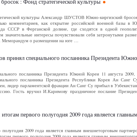
бросок : Фонд стратегической культуры
атегической культуры Александр ШУСТОВ Южно-киргизский бросок
лько комментариев, как открытие российской военной базы в 
ада СССР в Ферганской долине, где сходятся в одной геополи
ом значительные интересы почувствовали себя затронутыми разм
а. Меморандум о размещении на юге …
в принял специального посланника Президента Южн
иального посланника Президента Южной Кореи 11 августа 2009,
иального посланника Президента Республики Корея Ан Санг Су
и, лидер парламентской фракции Ан Санг Су прибыл в Узбекистан 
ссию. Гость вручил И.Каримову праздничное послание Президе
 итогам первого полугодия 2009 года является главн
о полугодия 2009 года является главным внешнеторговым партнер
тогам первого полугодия 2009 года является главным внешнеторг