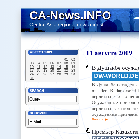
CA-News.INFO
Central Asia regional news digest
11
августа
2009
АВГУСТ
2009
01
02
03
04
05
06
07
08
09
В Душанбе осужден
10
11
12
13
14
15
16
17
18
19
20
21
22
23
24
25
26
27
28
29
30
DW-WORLD.DE
31
В Душанбе осуждены чл
mit der Bilduntersch
SEARCH
вердикты в отношении
Осужденные приговоре
вердикты в отношени
осужденные признаны
SUBCRIBE
Дальше
Премьер Казахстана