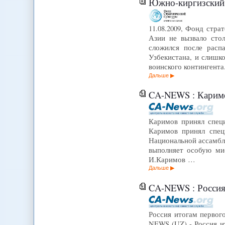
Южно-киргизский 
11.08.2009, Фонд стр
Азии не вызвало сто
сложился после расп
Узбекистана, и слишк
воинского контингент
Дальше
CA-NEWS : Каримо
Каримов принял спец
Каримов принял спец
Национальной ассамбле
выполняет особую ми
И.Каримов …
Дальше
CA-NEWS : Россия
Россия итогам первог
NEWS (UZ) - Россия и