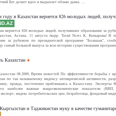
тний Бег делает вдох и выдыхает облако дыма. …
ду в Казахстан вернется 826 молодых людей, получивших образовани
ND.AZ
тан вернется 826 молодых людей, получивших образование за руб
захстан, Астана, 11 августа /корр. Trend News К. Конырова/ В 
ние за рубежом по президентской программе "Болашак", соо
оду самый большой выпуск за всю историю существования программ
ть Казахстан
Казахстан 08.2009, Время новостей По эффективности борьбы с к
ран по так называемому индексу антикризисной активности, раз
ину, правда, постепенно приближаясь к Казахстану. Эксперты 
его наиболее важные макроэкономические показатели (ВВП,
 экспорт, индекс потребительских цен, безработица, фондовый инд
 Кыргызстан и Таджикистан муку в качестве гуманита