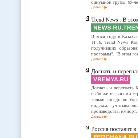
опиумной трубы. 65-ле
Дальше
Trend News : В этом го
NEWS-RU.TRE
В этом году в Казахс
11:16, Trend News Ка
получивших образова
программ". "В этом г
Дальше
Догнать и перегна
VREMYA.RU
Догнать и перегнать 
выборке из восьми ст
только соседнюю Укра
индекса, учитывающ
производства, импорт,
Дальше
Россия поставит в
FERGHANA.RU