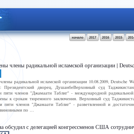
начало
2017
2016
2015
201
ы члены радикальной исламской организации | Deutsc
ены радикальной исламской организации 10.08.2009, Deutsche Well
rift: Президентский дворец, ДушанбеВерховный суд Таджикиста
 пяти членов "Джамаати Таблиг" - международной радикальной 
ны к срокам тюремного заключения. Верховный суд Таджикистан
и пяти членов "Джамаати Таблиг" - разветвленной и достаточн
 виновными по …
 обсудил с делегацией конгрессменов США сотрудничеств