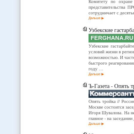
Комитету по охране 
представительства П
сотрудничает с десят
Дальше
Узбекские гастарб
FERGHANA.RU
Узбекские гастарбайт
условий жизни в регио
возможностью. И част
быстрого реагировани
году …
Дальше
Ъ-Газета - Опять 
Опять тройка // Росси
Москве состоится зас
Игоря Шувалова. На не
главное - на заседани
Дальше