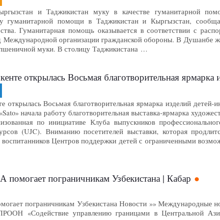
ыргызстан и Таджикистан муку в качестве гуманитарной помо
ку гуманитарной помощи в Таджикистан и Кыргызстан, сообща
тва. Гуманитарная помощь оказывается в соответствии с распор
нд Международной организации гражданской обороны. В Душанбе 
н пшеничной муки. В столицу Таджикистана …
кенте открылась Восьмая благотворительная ярмарка и
е открылась Восьмая благотворительная ярмарка изделий детей-инва
«Sato» начала работу благотворительная выставка-ярмарка художе
низованная по инициативе Клуба выпускников профессиональног
урсов (UJC). Вниманию посетителей выставки, которая продлитс
 воспитанников Центров поддержки детей с ограниченными возмо
помогает пограничникам Узбекистана | Кабар
гает пограничникам Узбекистана Новости »» Международные новос
ПРООН «Содействие управлению границами в Центральной Ази