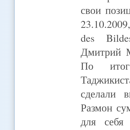
свои пози
23.10.2009
des Bilde
Дмитрий 
По итог
Таджикис
сделали 
Размон су
для себя