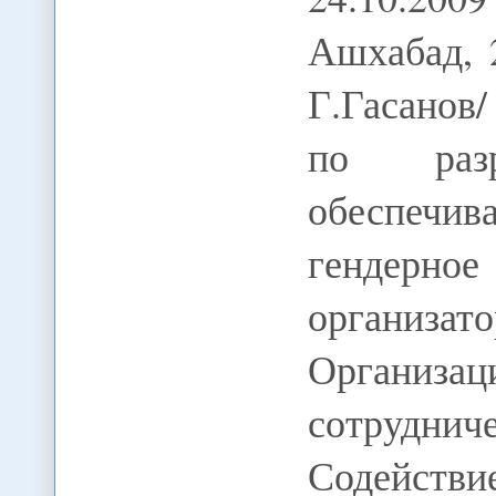
Ашхабад, 
Г.Гасанов
по разра
обеспеч
гендерно
организа
Организ
сотрудни
Содейств