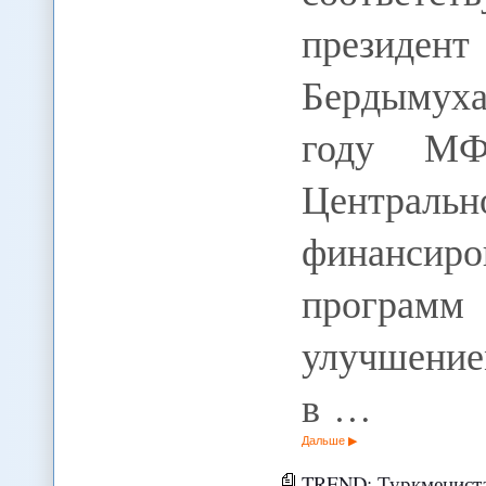
президент
Бердымух
году МФ
Централ
финансиро
програм
улучшение
в …
Дальше
TREND: Туркмениста