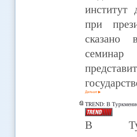
институт 
при през
сказано 
семина
представит
государст
Дальше
TREND: В Туркменистане 
В Турк