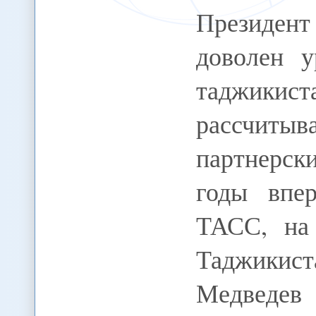
Президен
доволен у
таджики
рассчитыв
партнерск
годы впе
ТАСС, на 
Таджикис
Медведе