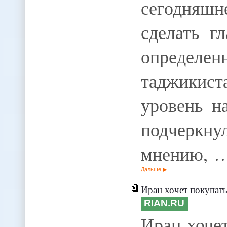
сегодняш
сделать гл
определе
таджикист
уровень н
подчеркн
мнению, 
Дальше
Иран хочет покупать яде
RIAN.RU
Иран хочет