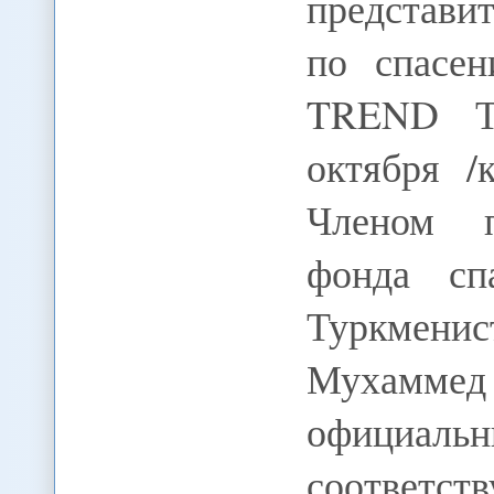
представи
по спасен
TREND Ту
октября /
Членом п
фонда сп
Туркменис
Мухаммед
официаль
соответс