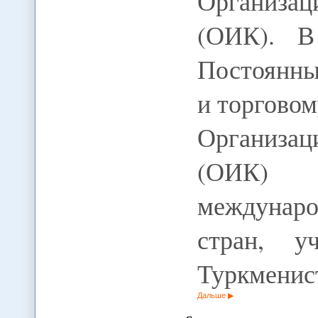
Организа
(ОИК). В
Постоянны
и торгово
Организа
(ОИК) 
междунаро
стран, у
Туркменис
Дальше