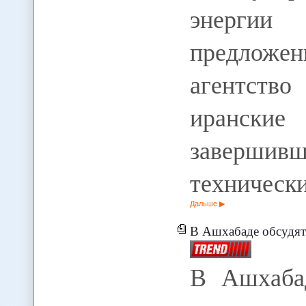
энерги
предложе
агентств
ирански
заверши
техническ
Дальше
В Ашхабаде обсудят
В Ашхабад