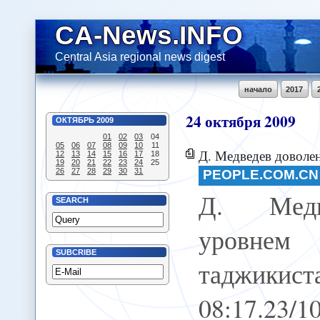
CA-News.INFO
Central Asia regional news digest
начало
2017
24
октября
2009
ОКТЯБРЬ
2009
01
02
03
04
05
06
07
08
09
10
11
Д. Медведев доволен уровн
12
13
14
15
16
17
18
19
20
21
22
23
24
25
26
27
28
29
30
31
PEOPLE.COM.CN
Д. Медв
SEARCH
уровне
SUBCRIBE
таджик
08:17.23/1