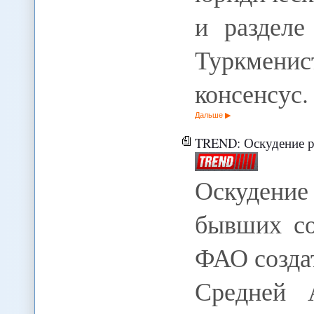
и разделе
Туркменис
консенсус.
Дальше
TREND: Оскудение рыбных ресурсов в ря
Оскудени
бывших со
ФАО созда
Средней 