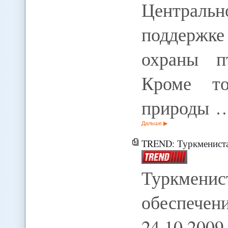
Централь
поддержк
охраны пт
Кроме то
природы 
Дальше
TREND: Туркменистан р
Туркменис
обеспече
24.10.200