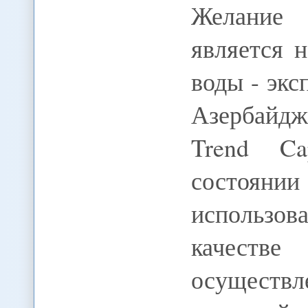
Желание
является 
воды - экс
Азербайдж
Trend Ca
состоян
использов
качестве
осуществ