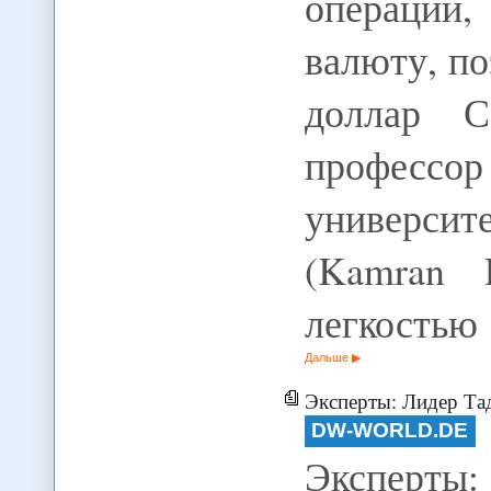
операций
валюту, п
доллар С
професс
универси
(Kamran 
легкостью
Дальше
Эксперты: Лидер Таджикист
DW-WORLD.DE
Эксперты: