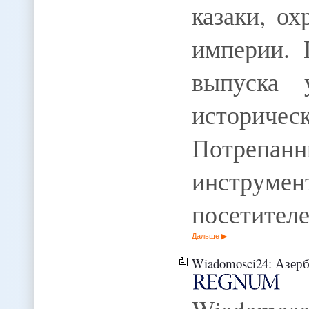
казаки, о
империи. 
выпуска 
историч
Потрепан
инструмен
посетител
Дальше
Wiadomosci24: Азерба