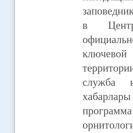
заповедни
в Центр
официаль
ключев
территори
служба н
хабарла
прогр
орнитол