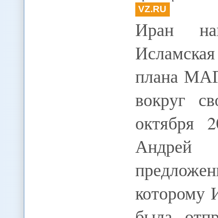
VZ.RU
Иран на
Исламская
плана МАГ
вокруг с
октября 2
Андрей 
предлож
которому 
была отпр