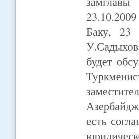
замгла
23.10.200
Баку, 23 
У.Садыхо
будет обс
Туркмени
заместите
Азербайдж
есть согл
юридическ