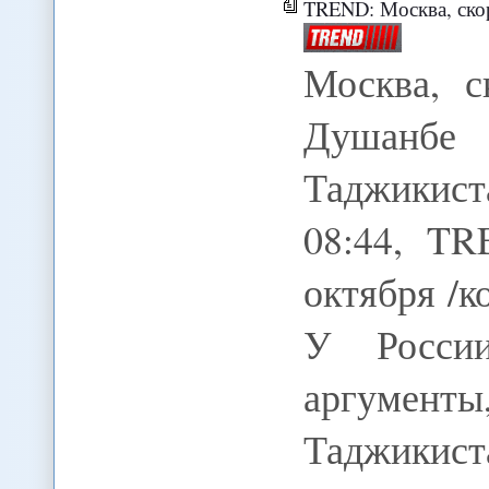
TREND: Москва, скорее всег
Москва, с
Душанбе
Таджикис
08:44, TR
октября /к
У России
аргументы
Таджикис