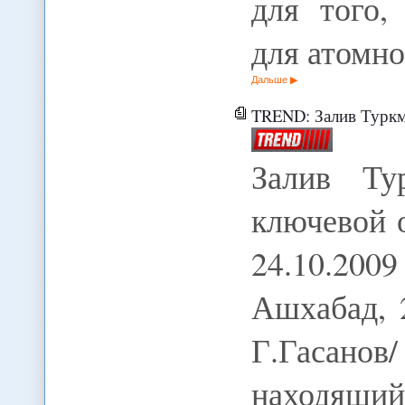
для того,
для атомн
Дальше
TREND: Залив Туркменб
Залив Ту
ключевой 
24.10.200
Ашхабад, 
Г.Гасан
находящ