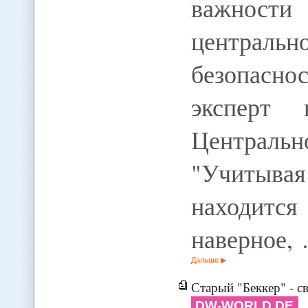
важност
центральн
безопасн
эксперт
Централь
"Учитывая
находитс
наверное,
Дальше
Старый "Беккер" - сви
DW-WORLD.DE