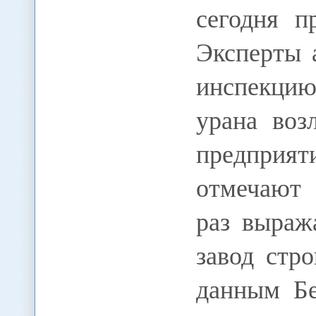
сегодня п
Эксперты 
инспекци
урана воз
предприят
отмечают 
раз выраж
завод стр
данным Бе