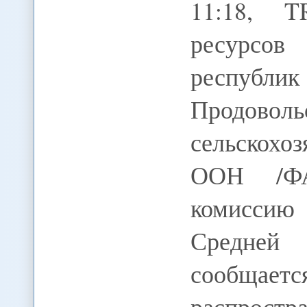
11:18, 
ресурсов
респ
Продо
сельскох
ООН /ФА
комиссию
Средней
сообщае
распростр