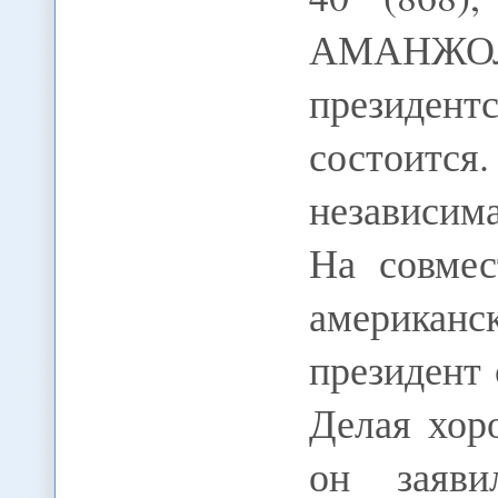
АМАНЖОЛ
президент
состоится.
независим
На совмес
американс
президент 
Делая хор
он заяви