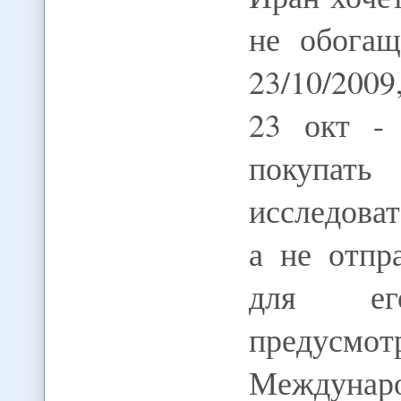
не обогащ
23/10/20
23 окт -
покупат
исследоват
а не отпр
для ег
предусм
Междунаро