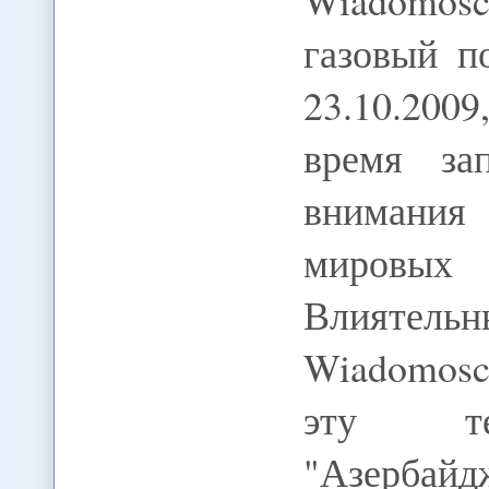
Wiadomo
газовый п
23.10.20
время за
внимания 
мировых 
Влиятел
Wiadomosc
эту т
"Азербай