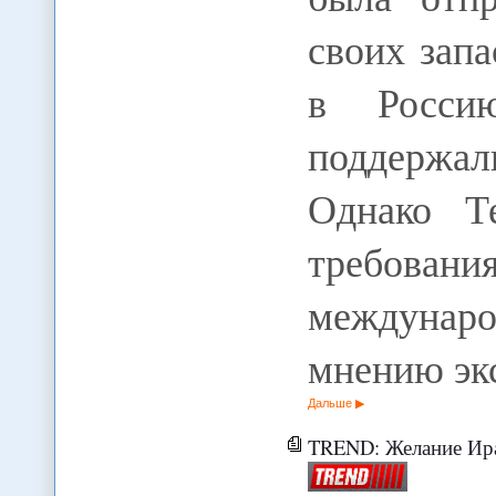
своих зап
в Росси
поддержа
Однако Т
требован
междуна
мнению эк
Дальше
TREND: Желание Ирана зам