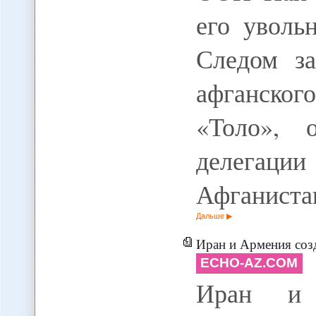
его уволь
Следом з
афганског
«Толо», 
делегации
Афганиста
Дальше
Иран и Армения соз
ECHO-AZ.COM
Иран и 