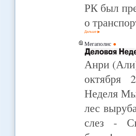
РК был пр
о транспор
Дальше
Мегаполис
Анри (Ал
октября 
Неделя Мы
лес выруба
слез - С