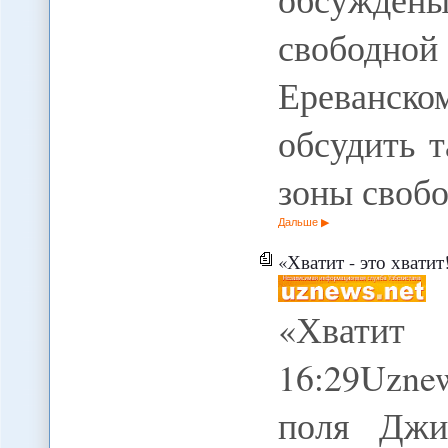
свободн
Ереванск
обсудить 
зоны своб
Дальше
«Хватит - это хватит
«Хватит 
16:29Uznew
поля Джи