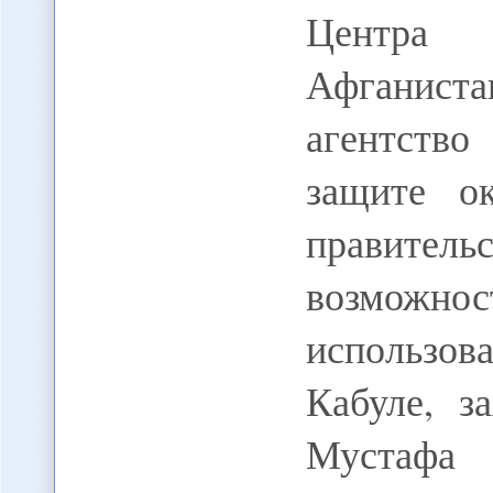
Центра 
Афганист
агентство
защите о
правител
возможно
использов
Кабуле, з
Мустафа