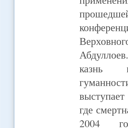
прошедшей
конферен
Верховног
Абдуллоев
казнь п
гуманнос
выступает 
где смертн
2004 го