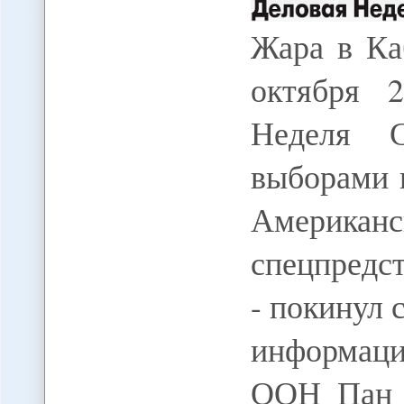
Жара в К
октября 
Неделя С
выборами 
Американс
спецпредс
- покинул 
информац
ООН Пан 