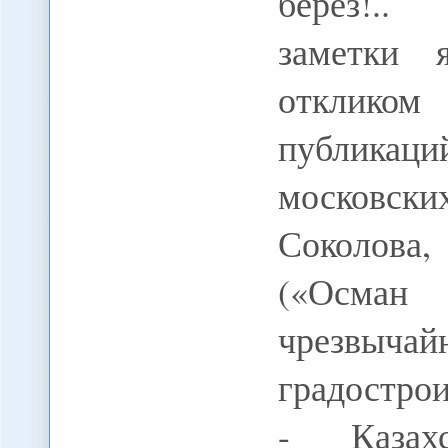
берез!..
заметки 
отклико
публикаци
московс
Соколова,
(«Осман
чрезвыча
градостро
- Казах