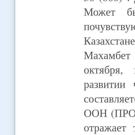
Может б
почувст
Казахст
Махамбе
октября,
развитии 
составля
ООН (ПРОО
отражает 