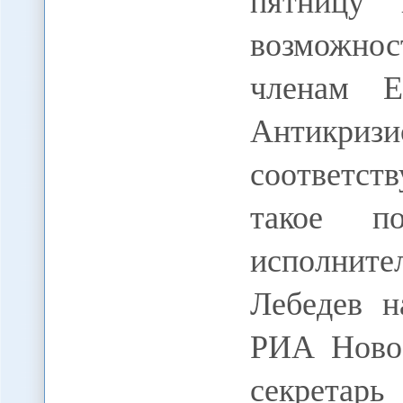
пятницу 
возможнос
членам Е
Антикриз
соответс
такое по
исполните
Лебедев н
РИА Новос
секрета