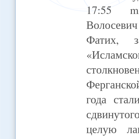
17:55 m
Волосеви
Фатих, з
«Исламск
столкнове
Ферганско
года стал
сдвинутог
целую ла