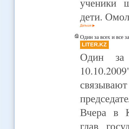
ученики ш
дети. Омо
Дальше
Один за всех и все з
LITER.KZ
Один за
10.10.2
связыва
председат
Вчера в 
глав госу