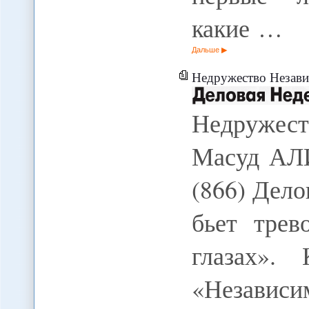
какие …
Дальше
Недружество Незав
Недружест
Масуд АЛИ
(866) Дело
бьет трев
глазах».
«Независи