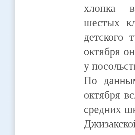
хлопка в
шестых кл
детского 
октября о
у посольст
По данным
октября вс
средних шк
Джизакско