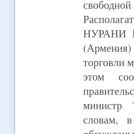
свободно
Располаг
НУРАНИ В
(Армения) 
торговли 
этом со
правител
министр 
словам, 
обсужден