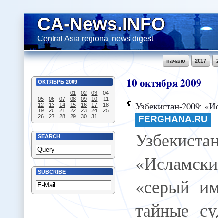
CA-News.INFO
Central Asia regional news digest
начало
2017
10
октября
2009
ОКТЯБРЬ
2009
01
02
03
04
05
06
07
08
09
10
11
Узбекистан-2009: «Исламский джихад», «с
12
13
14
15
16
17
18
19
20
21
22
23
24
25
26
27
28
29
30
31
FERGHANA.RU
Узбекистан
SEARCH
«Исламс
SUBCRIBE
«серый им
тайные су