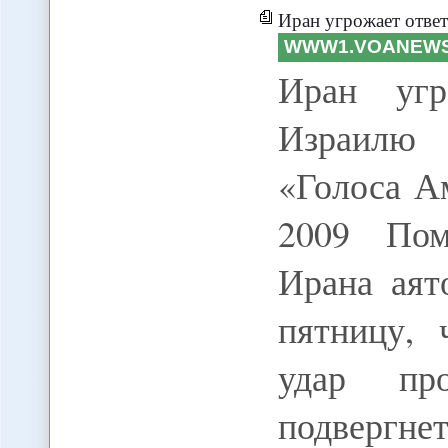
Иран угрожает отв
WWW1.VOANEW
Иран угр
Израилю
«Голоса А
2009 Пом
Ирана аят
пятницу, 
удар пр
подвергн