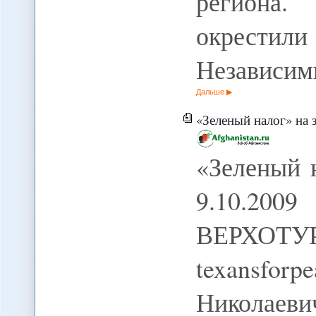
региона.
окрестил
Независи
Дальше
«Зеленый налог» на 
«Зеленый н
9.10.200
ВЕРХ
texansforp
Николаев