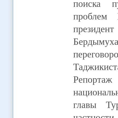
поиска п
проблем 
президент
Бердыму
перего
Таджикис
Репортаж
националь
главы Ту
частно