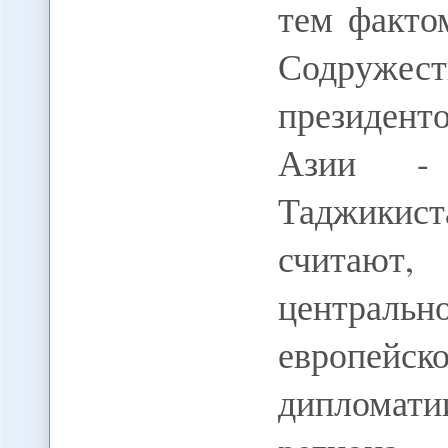
тем факто
Содружес
президент
Азии - 
Таджикист
считают
центральн
европей
дипломат