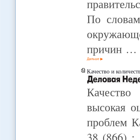
правитель
По словам
окружающ
причин …
Дальше
Качество и количест
Качество
высокая о
проблем Ка
38 (866) :