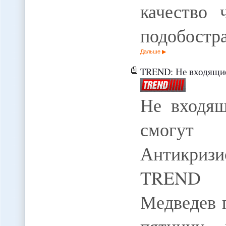
качество 
подобостра
Дальше
TREND: Не входящие в Ев
Не входя
смогут
Антикризи
TREND П
Медведев 