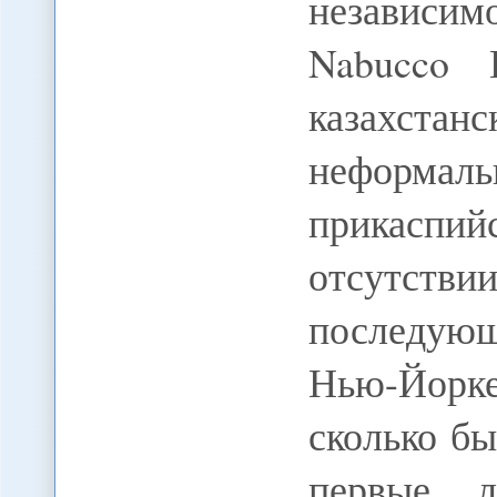
независи
Nabucco 
казахст
неформал
прикасп
отсутст
последующ
Нью-Йорк
сколько б
первые л