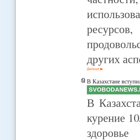
использов
ресур
продоволь
других ас
Дальше
В Казахстане вступи
SVOBODANEWS.
В Казахст
курение 10
здоров