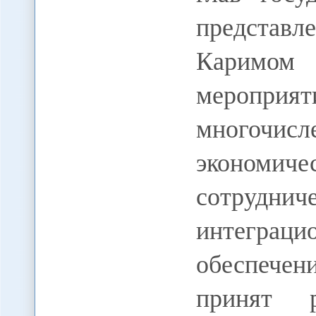
представ
Каримо
меропри
много
экономич
сотруднич
интеграци
обеспечен
принят 