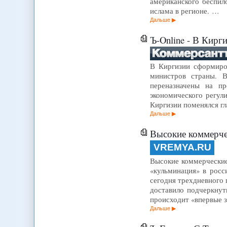
американского беспил
ислама в регионе. …
Дальше
Ъ-Online - В Кирг
В Киргизии сформиров
министров страны. В
переназначены на пр
экономического регул
Киргизии поменялся г
Дальше
Высокие коммерче
VREMYA.RU
Высокие коммерческие
«кульминация» в росс
сегодня трехдневного
доставило подчеркнут
происходит «впервые 
Дальше