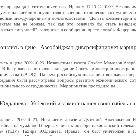
т прекращать сотрудничество с Ираном 17:15 22.10.09, Независи
рует в дальнейшем осуществлять военно-техническое сотрудничес
своими международными обязательствами. "Делать комментарий о
актам мы не можем, так как это означало бы стать ненадеж
оваться ситуацией", говорится в сообщении пресс-службы Федера
сошлись в цене - Азербайджан диверсифицирует маршру
лись в цене 2009-10-23, Независимая газета Сохбет Мамедов Азе
В Баку вчера состоялось заседание Совета министров иностранн
дничества (ОЧЭС). На нем российскую делегацию возглавлял пе
седания были рассмотрены вопросы развития экономического сот
егионального сотрудничества. Мероприятие проходило на …
 Юлдашева - Узбекский исламист нашел свою гибель н
дашева 2009-10-23, Независимая газета Дмитрий Анатольевич Н
гибель на чужбине В первых числах октября пакистанский телека
на» (ИДУ) Тахира Юлдашева. Правда, он был уничтожен в Юж