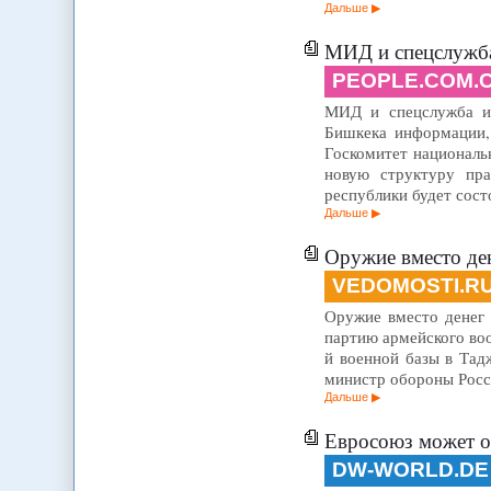
Дальше
МИД и спецслужба
PEOPLE.COM.
МИД и спецслужба иск
Бишкека информации,
Госкомитет национальн
новую структуру пра
республики будет сост
Дальше
Оружие вместо д
VEDOMOSTI.R
Оружие вместо денег 
партию армейского во
й военной базы в Тад
министр обороны Росс
Дальше
Евросоюз может от
DW-WORLD.DE