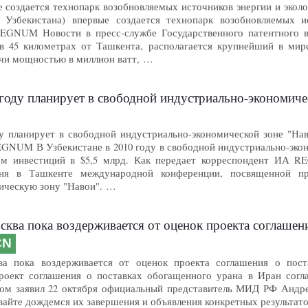
е создается технопарк возобновляемых источников энергии и экол
ь Узбекистана) впервые создается технопарк возобновляемых 
EGNUM Новости в пресс-службе Государственного патентного ве
в 45 километрах от Ташкента, располагается крупнейший в мир
чи мощностью в миллион ватт, …
планирует в свободной индустриально-экономической зоне "Навои" освоит
ду планирует в свободной индустриально-экономической зоне "На
REGNUM В Узбекистане в 2010 году в свободной индустриально-эко
ом инвестиций в $5,5 млрд. Как передает корреспондент ИА 
дня в Ташкенте международной конференции, посвященной п
ическую зону "Навои". …
сква пока воздерживается от оценок проекта соглашени
CN
ва пока воздерживается от оценок проекта соглашения о поста
n Проект соглашения о поставках обогащенного урана в Иран сог
том заявил 22 октября официальный представитель МИД РФ Андре
айте дождемся их завершения и объявления конкретных результатов"