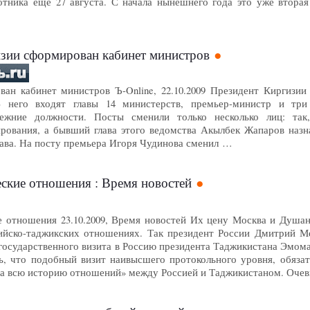
отника еще 27 августа. С начала нынешнего года это уже втора
изии сформирован кабинет министров
ан кабинет министров Ъ-Online, 22.10.2009 Президент Киргизии
 него входят главы 14 министерств, премьер-министр и три
ежние должности. Посты сменили только несколько лиц: так
ирования, а бывший глава этого ведомства Акылбек Жапаров наз
лава. На посту премьера Игоря Чудинова сменил …
ские отношения : Время новостей
 отношения 23.10.2009, Время новостей Их цену Москва и Душан
ийско-таджикских отношениях. Так президент России Дмитрий Ме
 государственного визита в Россию президента Таджикистана Эмом
ь, что подобный визит наивысшего протокольного уровня, обяза
за всю историю отношений» между Россией и Таджикистаном. Оче