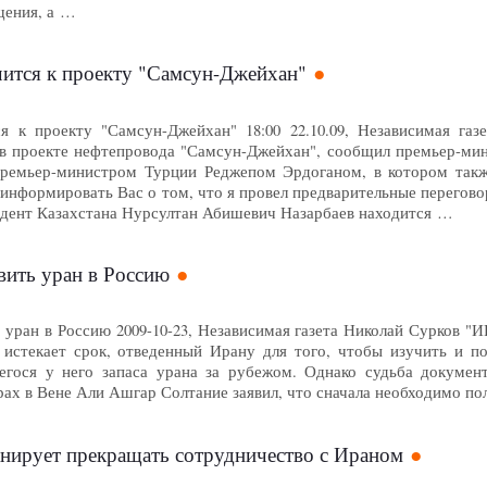
щения, а …
чится к проекту "Самсун-Джейхан"
я к проекту "Самсун-Джейхан" 18:00 22.10.09, Независимая газ
 в проекте нефтепровода "Самсун-Джейхан", сообщил премьер-ми
премьер-министром Турции Реджепом Эрдоганом, в котором такж
информировать Вас о том, что я провел предварительные перегово
зидент Казахстана Нурсултан Абишевич Назарбаев находится …
вить уран в Россию
 уран в Россию 2009-10-23, Независимая газета Николай Сурков 
 истекает срок, отведенный Ирану для того, чтобы изучить и 
гося у него запаса урана за рубежом. Однако судьба документ
рах в Вене Али Ашгар Солтание заявил, что сначала необходимо п
ирует прекращать сотрудничество с Ираном