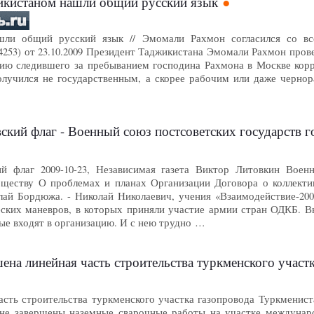
жикистаном нашли общий русский язык
ли общий русский язык // Эмомали Рахмон согласился со вс
4253) от 23.10.2009 Президент Таджикистана Эмомали Рахмон пров
ию следившего за пребыванием господина Рахмона в Москве к
олучился не государственным, а скорее рабочим или даже черно
кий флаг - Военный союз постсоветских государств го
й флаг 2009-10-23, Независимая газета Виктор Литовкин Военн
ществу О проблемах и планах Организации Договора о коллекти
ай Бордюжа. - Николай Николаевич, учения «Взаимодействие-20
еских маневров, в которых приняли участие армии стран ОДКБ. 
рые входят в организацию. И с нею трудно …
на линейная часть строительства туркменского участ
асть строительства туркменского участка газопровода Туркменис
не завершены наземные сварочные работы на участке междунаро