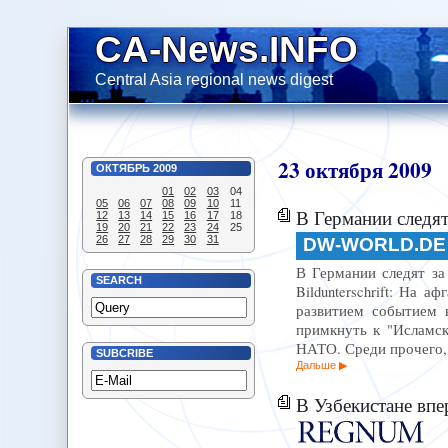
CA-News.INFO
Central Asia regional news digest
23
октября
2009
ОКТЯБРЬ
2009
01
02
03
04
05
06
07
08
09
10
11
В Германии следят
12
13
14
15
16
17
18
19
20
21
22
23
24
25
26
27
28
29
30
31
DW-WORLD.DE
В Германии следят за 
SEARCH
Bildunterschrift: На 
развитием событием в
примкнуть к "Исламск
НАТО. Среди прочего,
SUBCRIBE
Дальше
В Узбекистане вп