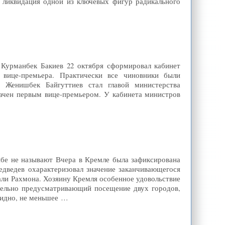
я ликвидация одной из ключевых фигур радикального
 Курманбек Бакиев 22 октября сформировал кабинет
 вице-премьера. Практически все чиновники были
, Женишбек Байгуттиев стал главой министерства
начен первым вице-премьером. У кабинета министров
бе не называют Вчера в Кремле была зафиксирована
дведев охарактеризовал значение заканчивающегося
али Рахмона. Хозяину Кремля особенное удовольствие
тельно предусматривающий посещение двух городов,
видно, не меньшее …