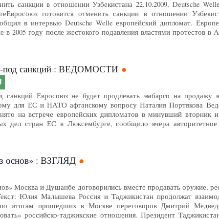
ть санкции в отношении Узбекистана 22.10.2009, Deutsche Welle Gro
теЕвросоюз готовится отменить санкции в отношении Узбеки
общил в интервью Deutsche Welle европейский дипломат. Европ
е в 2005 году после жестокого подавления властями протестов в А
з-под санкций : ВЕДОМОСТИ
U
д санкций Евросоюз не будет продлевать эмбарго на продажу 
вому для ЕС и НАТО афганскому вопросу Наталия Портякова Вед
нято на встрече европейских дипломатов в минувший вторник и 
ых дел стран ЕС в Люксембурге, сообщило вчера авторитетное 
из основ» : ВЗГЛЯД
снов» Москва и Душанбе договорились вместе продавать оружие, р
Текст: Юлия Малышева Россия и Таджикистан продолжат взаимод
 по итогам прошедших в Москве переговоров Дмитрий Медведе
овать» российско-таджикские отношения. Президент Таджикистан