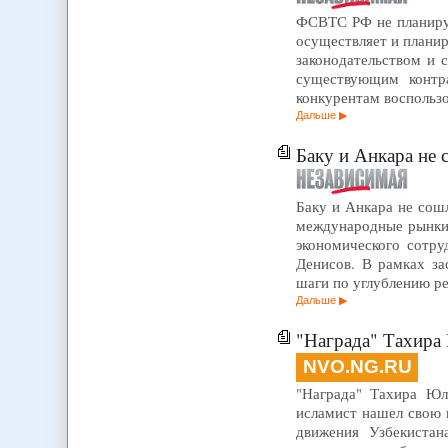
ФСВТС РФ не планируе
осуществляет и плани
законодательством и 
существующим контр
конкурентам воспольз
Дальше
Баку и Анкара не 
Баку и Анкара не сош
международные рынки 
экономического сотру
Денисов. В рамках за
шаги по углублению р
Дальше
"Награда" Тахира
NVO.NG.RU
"Награда" Тахира Юл
исламист нашел свою 
движения Узбекиста