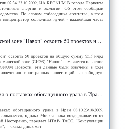
огии 02:34 23.10.2009, ИА REGNUM В городе Паркенте
источников энергии и экологии. Об этом сообщили
домства. По словам собеседника агентства, в этом
е концентратор солнечных лучей - важнейшая часть
ь 50 проектов на общую сумму $5,5 млрд - - ИА REGNUM
вои" освоить 50 проектов на общую сумму $5,5 млрд
номической зоне (СИЭЗ) "Навои" намечается освоение
REGNUM Новости, эти данные были озвучены в ходе
ривлечению иностранных инвестиций в свободную
я о поставках обогащенного урана в Иран
вках обогащенного урана в Иран 08:10.23/10/2009,
ласовывается, однако Москва пока воздерживается от
й Нестеренко, передает ИТАР- ТАСС. "Консультации
, -- сказал дипломат.