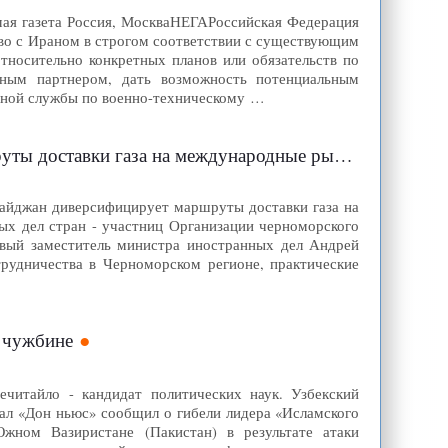
мая газета Россия, МоскваНЕГАРоссийская Федерация
тво с Ираном в строгом соответствии с существующим
тносительно конкретных планов или обязательств по
ным партнером, дать возможность потенциальным
льной службы по военно-техническому …
ты доставки газа на международные рынки
рбайджан диверсифицирует маршруты доставки газа на
ых дел стран - участниц Организации черноморского
рвый заместитель министра иностранных дел Андрей
рудничества в Черноморском регионе, практические
а чужбине
ечитайло - кандидат политических наук. Узбекский
нал «Дон ньюс» сообщил о гибели лидера «Исламского
ном Вазиристане (Пакистан) в результате атаки