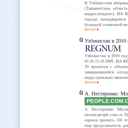
В Узбекистане впервы
(Ташкентская област
корреспонденту ИА R
городе, находящемся 
большой солнечной пе
Дальше
Узбекистан в 2010 году 
Узбекистан в 2010 го
02:26 23.10.2009, ИА 
50 проектов с объем
завершившейся сего
индустриально-эконом
Дальше
А. Нестеренко: Мо
PEOPLE.COM.
А. Нестеренко: Моск
russian.people.com.c
оценок проекта. Об э
еще продолжаются, дав