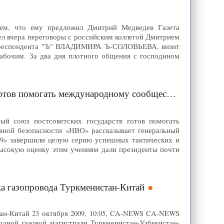
ем, что ему предложил Дмитрий Медведев Газета
ел вчера переговоры с российским коллегой Дмитрием
орреспондента "Ъ" ВЛАДИМИРА Ъ-СОЛОВЬЕВА, визит
рабочим. За два дня плотного общения с господином
тов помогать международному сообществу
ый союз постсоветских государств готов помогать
вной безопасности «НВО» рассказывает генеральный
09» завершили целую серию успешных тактических и
Высокую оценку этим учениям дали президенты почти
ка газопровода Туркменистан-Китай
тан-Китай 23 октября 2009, 10:05, CA-NEWS CA-NEWS
дной газовой магистрали Туркменистан-Узбекистан-