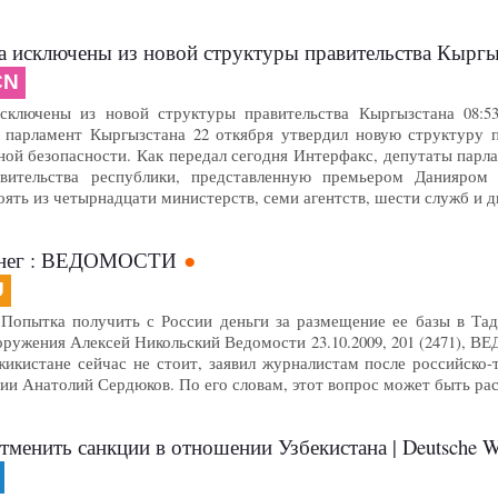
 исключены из новой структуры правительства Кыргы
CN
лючены из новой структуры правительства Кыргызстана 08:53.23
 парламент Кыргызстана 22 откября утвердил новую структуру 
ой безопасности. Как передал сегодня Интерфакс, депутаты парла
вительства республики, представленную премьером Данияром
оять из четырнадцати министерств, семи агентств, шести служб и 
енег : ВЕДОМОСТИ
U
Попытка получить с России деньги за размещение ее базы в Тад
оружения Алексей Никольский Ведомости 23.10.2009, 201 (2471), 
жикистане сейчас не стоит, заявил журналистам после российско
ии Анатолий Сердюков. По его словам, этот вопрос может быть р
менить санкции в отношении Узбекистана | Deutsche W