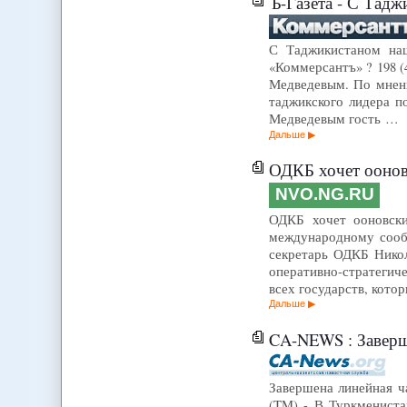
Ъ-Газета - С Тад
С Таджикистаном наш
«Коммерсантъ» ? 198 (
Медведевым. По мнен
таджикского лидера п
Медведевым гость …
Дальше
ОДКБ хочет ооновс
NVO.NG.RU
ОДКБ хочет ооновски
международному сооб
секретарь ОДКБ Никол
оперативно-стратегич
всех государств, кото
Дальше
CA-NEWS : Заверше
Завершена линейная ч
(TM) - В Туркмениста