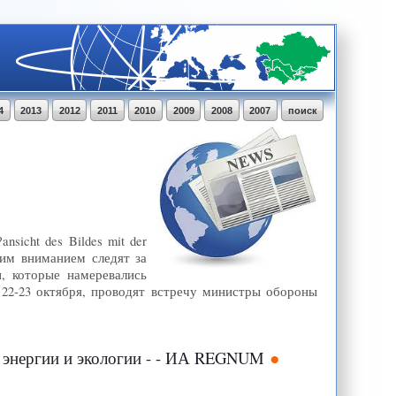
4
2013
2012
2011
2010
2009
2008
2007
поиск
sicht des Bildes mit der
шим вниманием следят за
, которые намеревались
 22-23 октября, проводят встречу министры обороны
в энергии и экологии - - ИА REGNUM