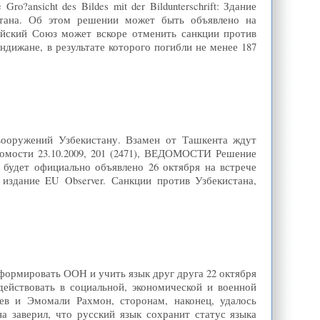
?ansicht des Bildes mit der Bildunterschrift: Здание
стана. Об этом решении может быть объявлено на
ейский Союз может вскоре отменить санкции против
ндижане, в результате которого погибли не менее 187
вооружений Узбекистану. Взамен от Ташкента ждут
омости 23.10.2009, 201 (2471), ВЕДОМОСТИ Решение
будет официально объявлено 26 октября на встрече
издание EU Observer. Санкции против Узбекистана,
еформировать ООН и учить язык друг друга 22 октября
ействовать в социальной, экономической и военной
в и Эмомали Рахмон, сторонам, наконец, удалось
а заверил, что русский язык сохранит статус языка