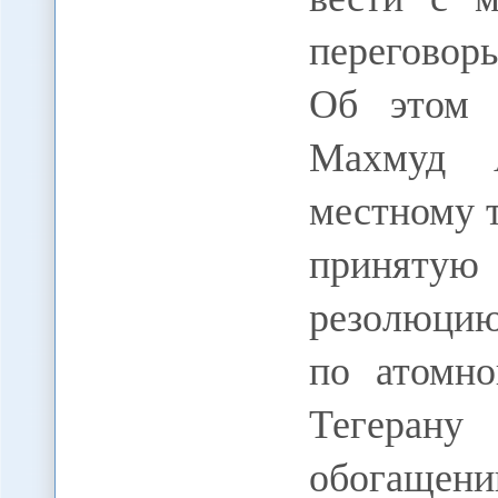
переговор
Об этом 
Махмуд 
местному 
приняту
резолюцию
по атомно
Тегерану
обогаще