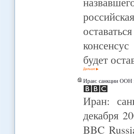
назвавшего
российск
оставать
консенсу
будет оста
Дальше
Иран: санкции ООН
Иран: са
декабря 2
BBC Russi