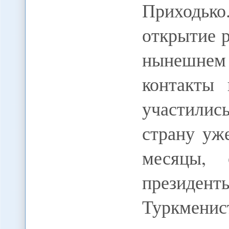
Приходько
открытие 
нынешнем 
контакты
участилис
страну уж
месяцы, 
президен
Туркмени