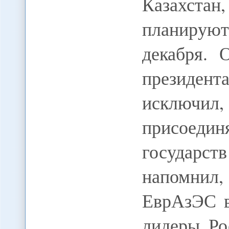
Казахстан
планируют
декабря.
президент
исключил
присоеди
государ
напомнил,
ЕврАзЭС в
лидеры Ро