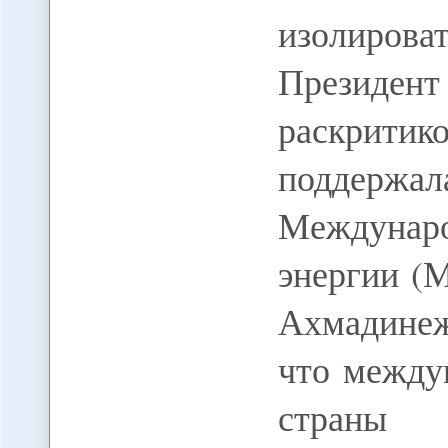
изолиро
Президент
раскритик
поддержа
Междунаро
энергии (
Ахмадинеж
что между
страны 