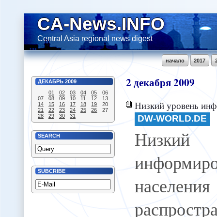
CA-News.INFO
Central Asia regional news digest
начало
2017
2
декабря
2009
ДЕКАБРЬ
2009
01
02
03
04
05
06
07
08
09
10
11
12
13
Низкий уровень информированности населен
14
15
16
17
18
19
20
21
22
23
24
25
26
27
28
29
30
31
DW-WORLD.DE
Низки
SEARCH
информиро
SUBCRIBE
насел
распрост