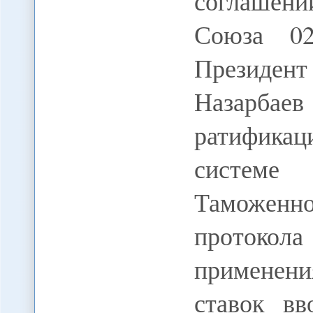
соглашен
Союза 02
Президен
Назарба
ратифика
системе
Таможенно
протокол
применени
ставок в