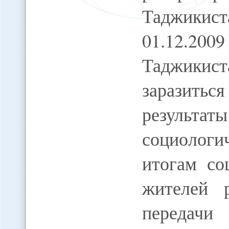
Таджики
01.12.200
Таджикис
заразить
результа
социолог
итогам со
жителей 
передач