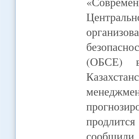
«Современ
Централ
организов
безопаснос
(ОБСЕ) 
Казахс
менедж
прогноз
продлитс
сообщи