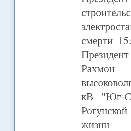
строит
электрос
смерти 1
Президен
Рахмон
высоково
кВ "Юг-Се
Рогунско
жизни и