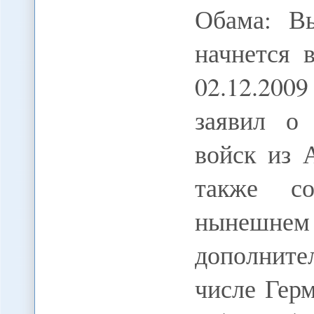
Обама: В
начнется 
02.12.20
заявил о
войск из 
также с
нынешн
дополните
числе Гер