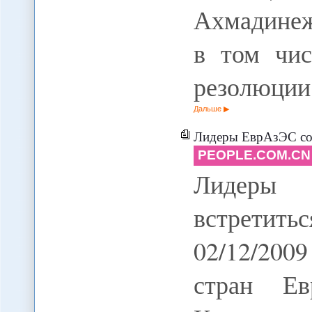
Ахмадинеж
в том чис
резолюции
Дальше
Лидеры ЕврАзЭС соб
PEOPLE.COM.CN
Лидеры
встретить
02/12/20
стран Ев