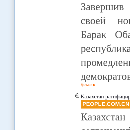
Завершив
своей но
Барак Об
республи
промедле
демократо
Дальше
Казахстан ратифициро
PEOPLE.COM.CN
Казахстан