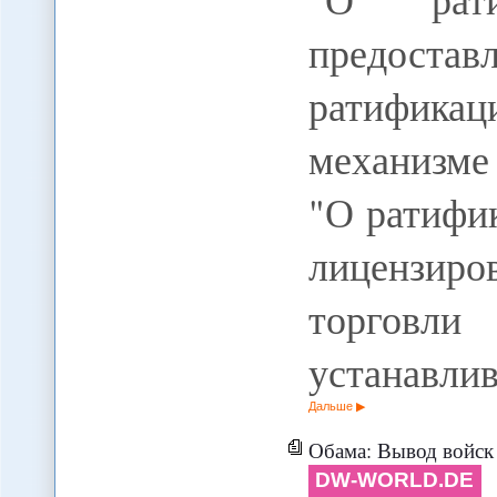
предостав
ратификац
механизме
"О ратифи
лицензир
торговли
устанавли
Дальше
Обама: Вывод войск 
DW-WORLD.DE