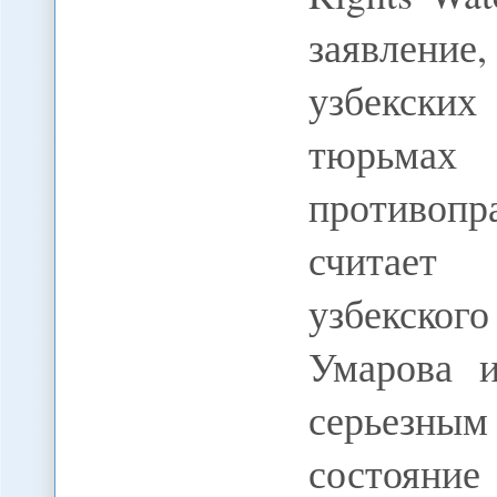
заявлени
узбекских
тюрьма
противоп
считает 
узбекско
Умарова 
серьезным
состояние 