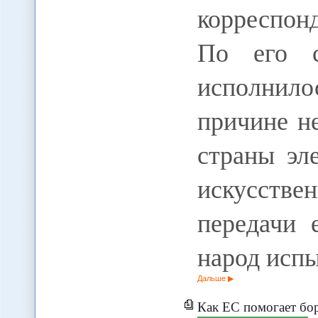
корреспо
По его с
исполнило
причине н
страны эл
искусст
передачи 
народ исп
Дальше
Как ЕС помогает бо