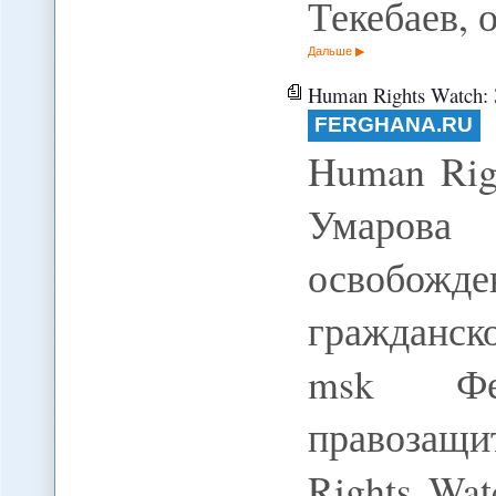
Текебаев, 
Дальше
Human Rights Watch: За освобожде
FERGHANA.RU
Human Rig
Умарова
освобожд
гражданско
msk Фер
правозащ
Rights Wa