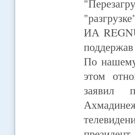
"Перезаг
"разгрузке
ИА REGNU
поддержа
По нашему
этом отн
заявил 
Ахмадин
телевиден
президе