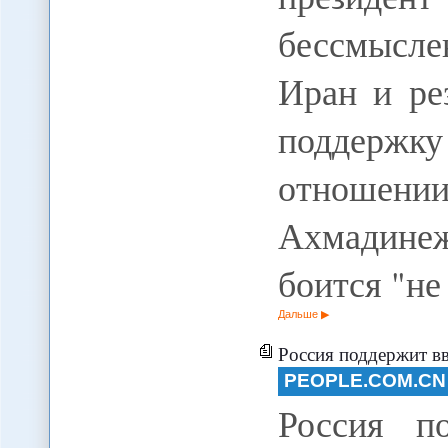
бессмысле
Иран и ре
поддерж
отношении
Ахмадинеж
боится "н
Дальше
Россия поддержит введение с
PEOPLE.COM.CN
Россия п