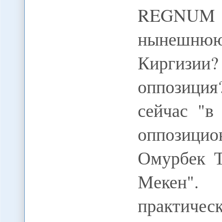
REGNUM Н
нынешнюю
Киргизии?
оппозици
сейчас "в
оппозици
Омурбек Т
Мекен". 
практичес