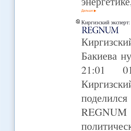
энергетик
Дальше
Киргизский эксперт
Киргизск
Бакиева н
21:01 0
Киргизск
поделилс
REGNUM 
политичес