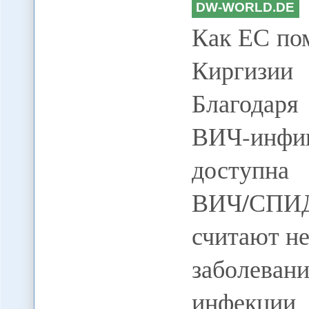
DW-WORLD.DE
Как ЕС по
Киргизии 
Благодар
ВИЧ-инфиц
доступна 
ВИЧ/СПИ
считают н
заболева
инфекци