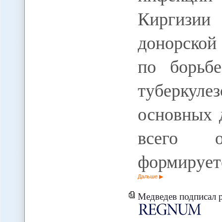
Киргизии
донорской
по борьб
туберкул
основных 
всего о
формируетс
Дальше
Медведев подписал ряд