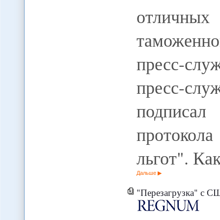
отличны
таможенн
пресс-слу
пресс-с
подписа
протокола
льгот". Ка
Дальше
"Перезагрузка" с СШ