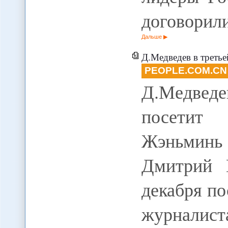
договорил
Дальше
Д.Медведев в третье
PEOPLE.COM.CN
Д.Медведе
посетит 
Жэньминь
Дмитрий 
декабря п
журналис