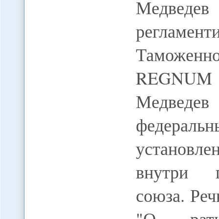
Медведев
регламе
Таможенно
REGNUM 
Медведев
федеральн
установле
внутри п
союза. Реч
"О рати