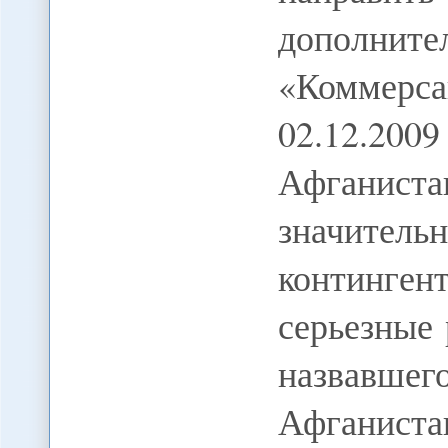
дополни
«Коммер
02.12.2
Афганист
значитель
континге
серьезные
назвав
Афганист