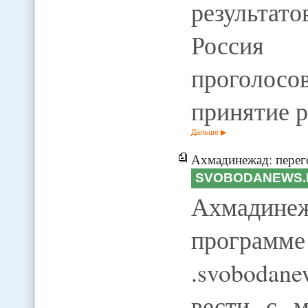
результат
Россия 
проголос
принятие 
Дальше
Ахмадинежад: перег
SVOBODANEWS.
Ахмадинеж
программе
.svobodan
вести с 