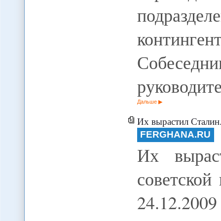
подразд
континг
Собеседн
руководит
Дальше
Их вырастил Сталин. От
FERGHANA.RU
Их вырас
советской
24.12.2009