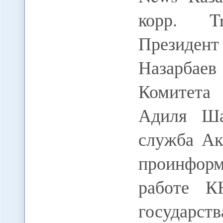
корр. T
Президен
Назарба
Комитета 
Адиля Ша
служба Ак
проинформ
работе К
государст