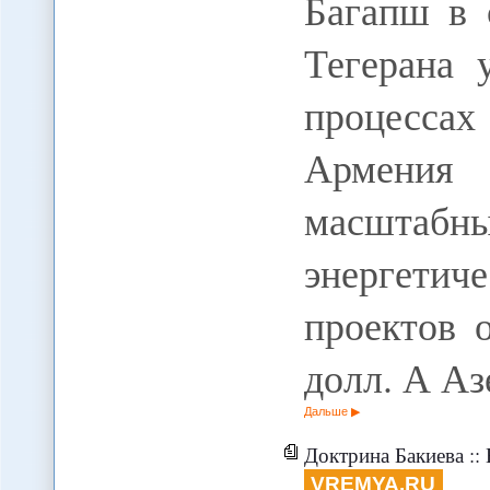
Багапш в 
Тегерана 
процессах
Армения 
масшта
энергет
проектов 
долл. А А
Дальше
Доктрина Бакиева ::
VREMYA.RU