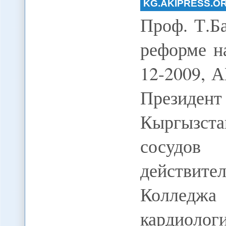
KG.AKIPRESS.O
Проф. Т.Б
реформе н
12-2009, 
Президен
Кыргызста
сосудов
действит
Колледжа 
кардиоло