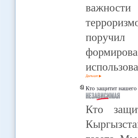
важност
терроризм
поручил 
формиро
использов
Дальше
Кто защитит нашего журналиста в Кыргыз
Кто защи
Кыргызста