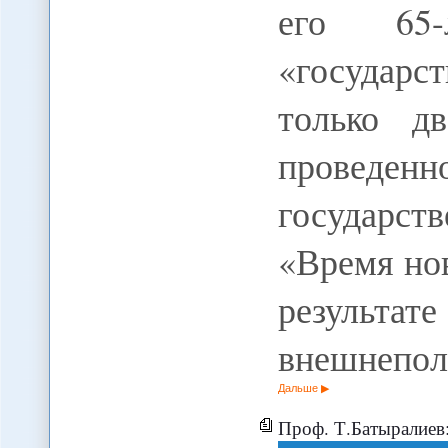
его 65-
«государ
только д
проведе
государс
«Время нов
резуль
внешнепол
Дальше
Проф. Т.Батыралиев: Нес