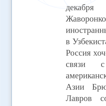
декабря
Жаворон
иностранн
в Узбекист
Россия хоч
связи с
американс
Азии Брю
Лавров с