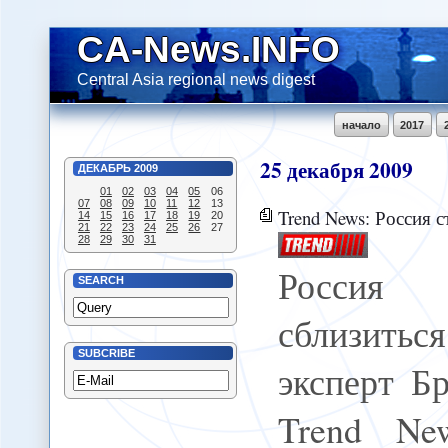
CA-News.INFO
Central Asia regional news digest
начало
2017
25
декабря
2009
ДЕКАБРЬ
2009
01
02
03
04
05
06
07
08
09
10
11
12
13
Trend News: Россия стремится сб
14
15
16
17
18
19
20
21
22
23
24
25
26
27
28
29
30
31
Россия
SEARCH
сблизиться
SUBCRIBE
эксперт Б
Trend Ne