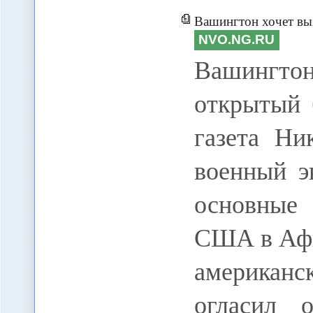
Вашингтон хочет вы
NVO.NG.RU
Вашингтон
открытый 
газета Ни
военный э
основные 
США в Афг
американс
огласил 