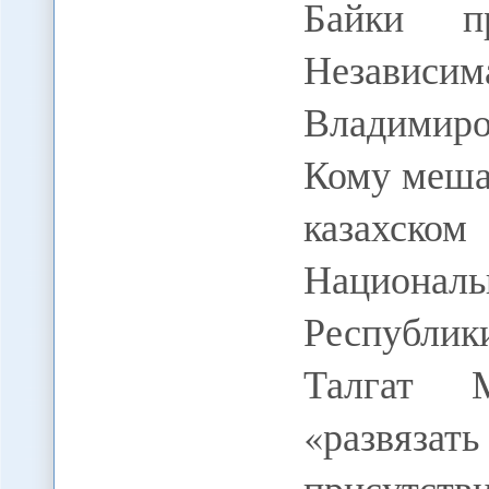
Байки пр
Независ
Владимир
Кому меша
казахско
Националь
Республи
Талгат М
«развяз
присутст