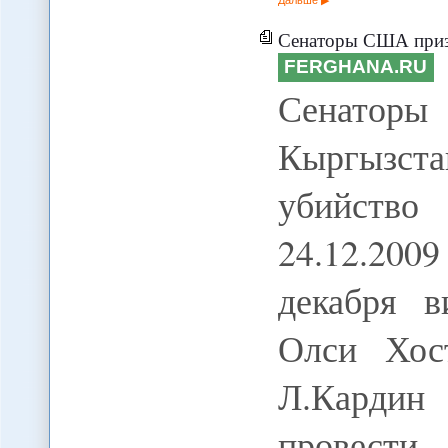
Сенаторы США призвали власти 
FERGHANA.RU
Сенатор
Кыргызста
убийств
24.12.200
декабря 
Олси Хос
Л.Карди
провести