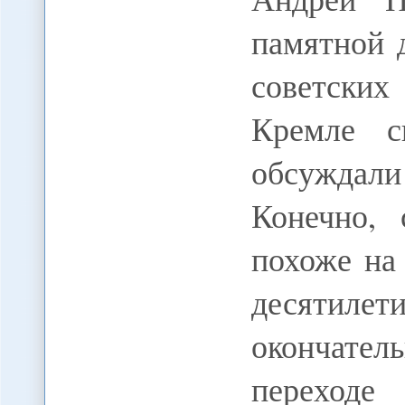
памятной 
советски
Кремле с
обсуждали
Конечно, 
похоже на
десятил
окончат
перехо