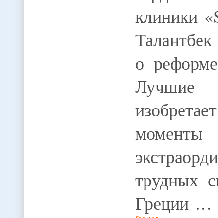
клиники «S
Талантбек
о реформе
Лучшие д
изобретае
моменты 
экстраор
трудных с
Греции …
Дальше