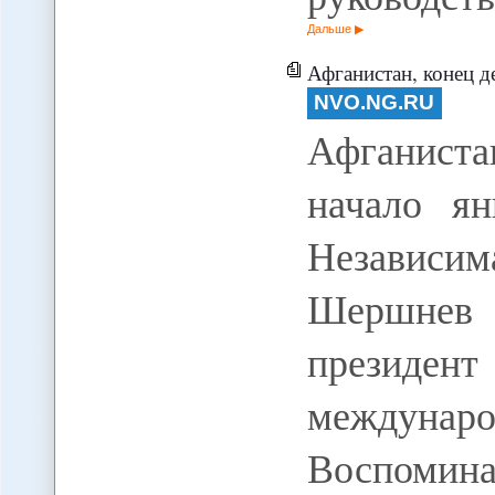
Дальше
Афганистан, конец декабря 1979-го -
NVO.NG.RU
Афганиста
начало ян
Независим
Шершнев -
президен
междуна
Воспомин