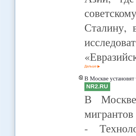
советском
Сталину, 
исследо
«Евразийс
Дальше
В Москве установят
NR2.RU
В Москве
мигрантов 
- Технол