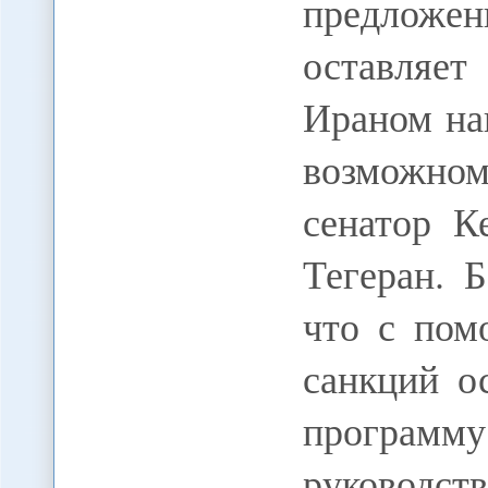
предложе
оставляе
Ираном на
возможно
сенатор К
Тегеран. 
что с пом
санкций о
программу
руководст