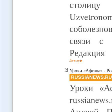
столицу
Uzvetron
соболезно
связи с 
Редакция
Дальше
Уроки «Афгана» - Ро
RUSSIANEWS.R
Уроки «Аф
russianew
Андрей П