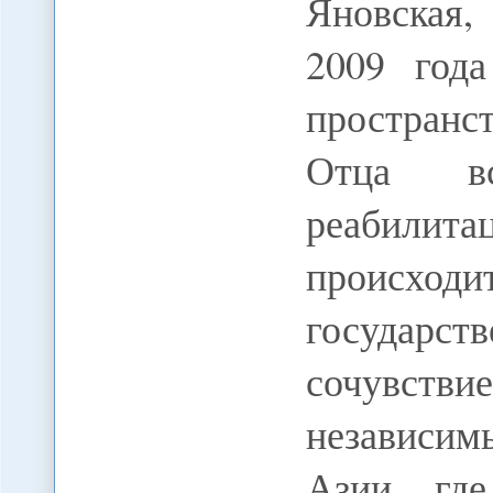
Яновская,
2009 года
пространс
Отца вс
реабилита
происх
государст
сочувств
независи
Азии, гд