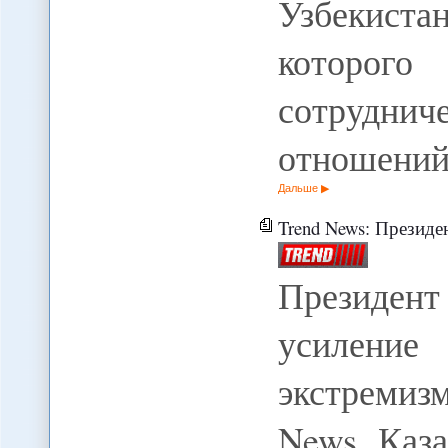
Узбекиста
которог
сотрудн
отношени
Дальше
Trend News: Президент Каз
Президент
усиление
экстремиз
News Каза