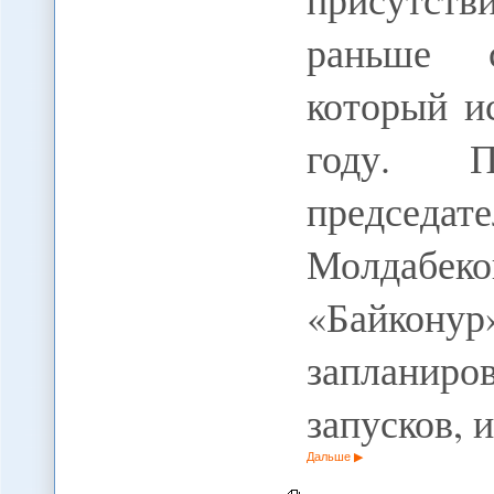
раньше с
который ис
году. П
председа
Молдабеко
«Байко
заплани
запусков, 
Дальше