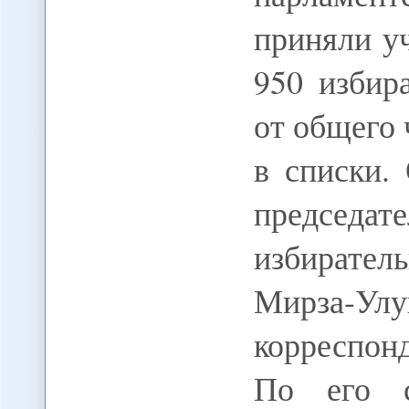
приняли у
950 избир
от общего 
в списки.
предсе
избирател
Мирза-Улу
корреспо
По его с