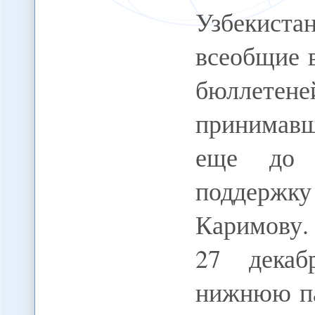
Узбекиста
всеобщие 
бюллетене
принимавш
еще до 
поддержку
Каримову. 
27 декаб
нижнюю па