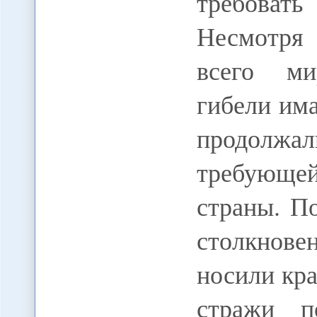
требоват
Несмотря
всего ми
гибели има
продолжал
требующе
страны. П
столкнове
носили кр
стражи п