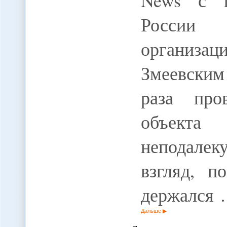
News с п
России
организа
Змеевски
раза про
объекта 
неподале
взгляд, п
держался
Дальше