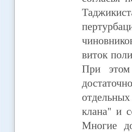
Таджикис
пертурба
чиновник
виток поли
При этом
достаточн
отдельных
клана" и с
Многие д