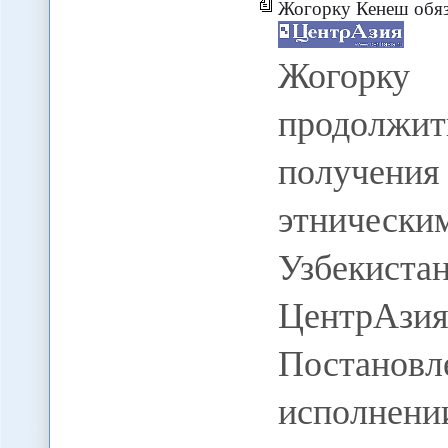
Жогорку Кенеш обязал ГМИД КР продолжить
Жогорку
продолжи
получени
этнически
Узбекис
ЦентрАзия
Постанов
исполнени