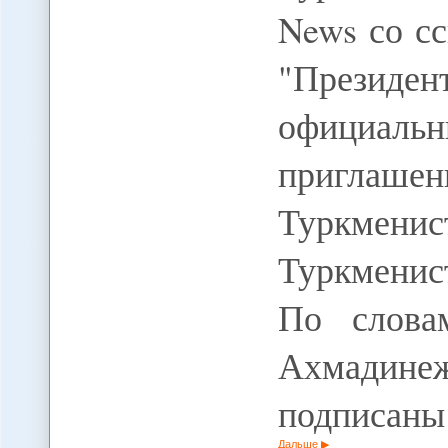
News со с
"Президен
официаль
пригл
Туркменист
Туркменис
По слова
Ахмадине
подписан
Дальше