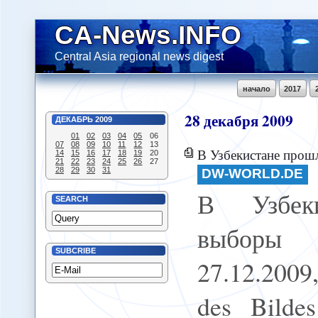
CA-News.INFO
Central Asia regional news digest
начало
2017
28
декабря
2009
ДЕКАБРЬ
2009
01
02
03
04
05
06
07
08
09
10
11
12
13
В Узбекистане прошли вы
14
15
16
17
18
19
20
21
22
23
24
25
26
27
28
29
30
31
DW-WORLD.DE
В Узбек
SEARCH
выборы
SUBCRIBE
27.12.2009
des Bildes