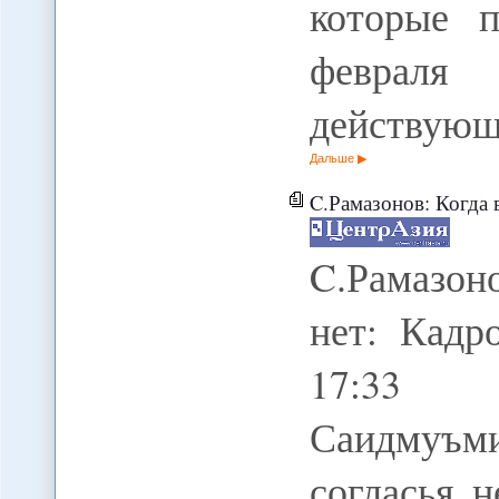
которые 
февраля 
действующ
Дальше
C.Рамазонов: Когда в
C.Рамазон
нет: Кадр
17:33 2
Саидмуъми
согласья 