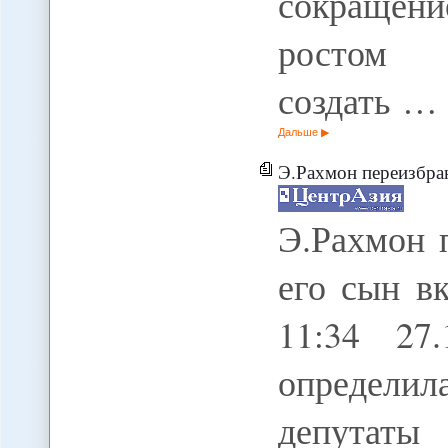
сокращен
ростом 
создать …
Дальше
Э.Рахмон переизбран
Э.Рахмон 
его сын в
11:34 27
определи
депут