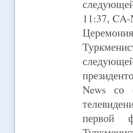
следующе
11:37, CA
Церемони
Туркмен
следующ
президенто
News со 
телевиде
первой ф
Туркмен