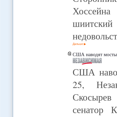
Хоссейн
шиитский
недовольс
Дальше
США наводят мосты 
США навод
25, Неза
Скосырев
сенатор 