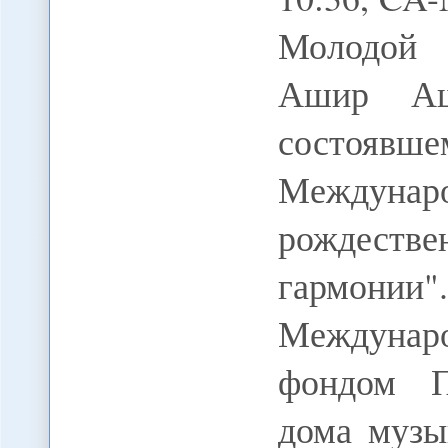
Молодой 
Ашир Аш
состоявше
Междун
рождестве
гармони
Междунар
фондом П
дома музы