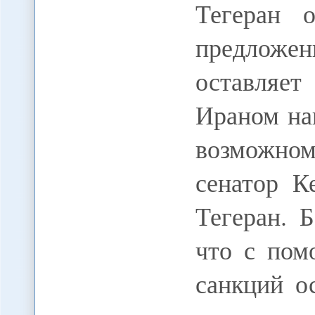
Тегеран о
предложе
оставляе
Ираном на
возможно
сенатор К
Тегеран. 
что с пом
санкций о