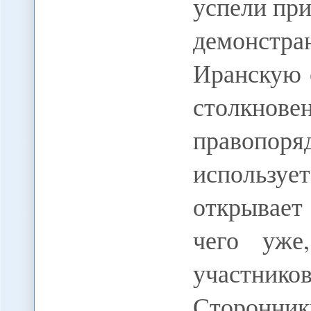
успели пр
демонстра
Иранскую 
столкнов
правопор
использ
открывает 
чего уже
участни
Сторонни