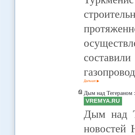
строитель
протяженн
осуществл
составил
газопрово
Дальше
Дым над Тегераном :
VREMYA.RU
Дым над Т
новостей 