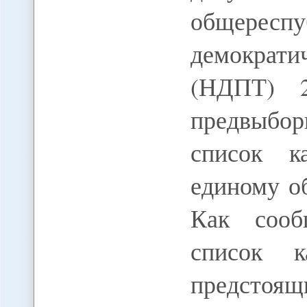
общереспу
демократи
(НДПТ) 2
предвыбо
список к
единому о
Как сооб
список 
предстоящ