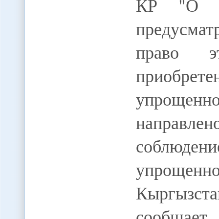
КР "О гр
предусма
право э
приобрете
упрощенн
направлен
соблюд
упрощенн
Кыргызста
сообщает