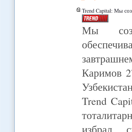
Trend Capital: Мы создали систему
Мы созд
обеспечи
завтрашнем
Каримов 27
Узбекистан
Trend Capi
тоталита
избрал 