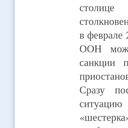
столице
столкнове
в феврале 
ООН може
санкции 
приостан
Сразу по
ситуаци
«шестерк