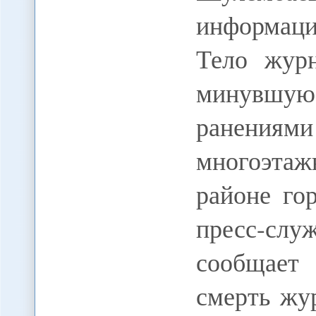
информаци
Тело жур
минувшу
ранениям
многоэта
районе го
пресс-сл
сообщает
смерть жу