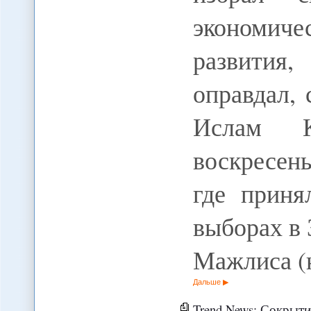
экономич
развития
оправдал, 
Ислам К
воскресен
где приня
выборах в
Мажлиса (
Дальше
Trend News: Сокрытие Ираном информации 