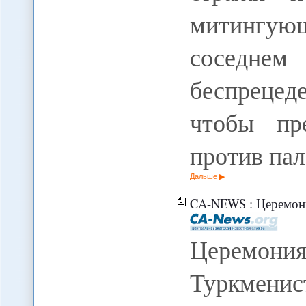
митингу
соседнем
беспрецед
чтобы пр
против па
Дальше
CA-NEWS : Церемония отк
Церемони
Туркмен