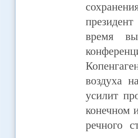
сохранения
президент
время вы
конференц
Копенгаге
воздуха н
усилит пр
конечном 
речного с