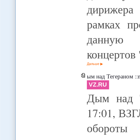
дирижера
рамках пр
данную 
концертов
Дальше
ым над Тегераном :
VZ.RU
Дым над Т
17:01, ВЗ
обороты 