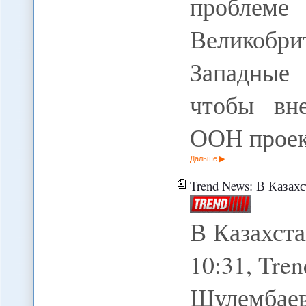
проблем
Великобри
Западные 
чтобы вн
ООН прое
Дальше
Trend News: В Казах
В Казахста
10:31, Tre
Шулембае