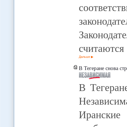
соответ
законодат
Законода
считаются
Дальше
В Тегеране снова стреляют
В Тегеран
Независи
Иранские