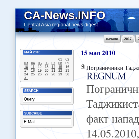
CA-News.INFO
Central Asia regional news digest
начало
2017
15
мая
2010
МАЙ
2010
01
02
03
04
05
06
07
08
09
Пограничники Таджикистана отрицаю
10
11
12
13
14
15
16
17
18
19
20
21
22
23
24
25
26
27
28
29
30
31
Пограничн
SEARCH
Таджикис
факт напад
SUBCRIBE
14.05.201