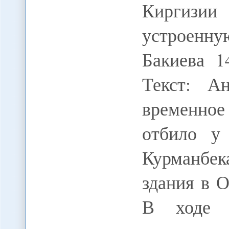
Киргизии
устроенну
Бакиева 1
Текст: А
временно
отбило у 
Курманбек
здания в 
В ходе с