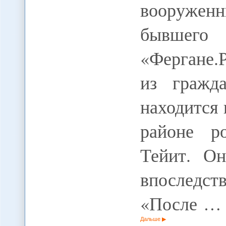
вооружен
бывшего
«Фергане.Р
из гражда
находится 
районе ро
Тейит. Он
впоследс
«После …
Дальше