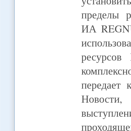
установить
пределы р
ИА REGNU
использов
ресурсов
комплекс
передает
Новости,
выступл
проходящ