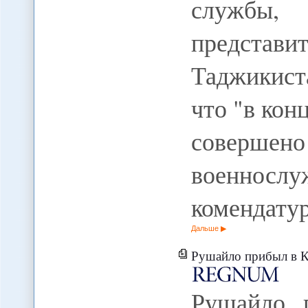
службы
представ
Таджикист
что "в кон
совер
военнос
комендат
Дальше
Рушайло прибыл в Киргиз
Рушайло 