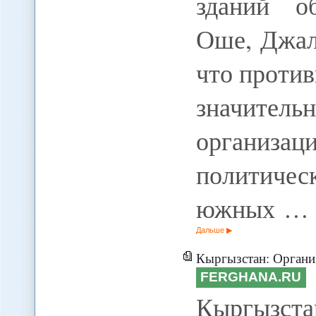
зданий о
Оше, Джал
что проти
значите
организа
политичес
южных …
Дальше
Кыргызстан: Организаторы захвата администраци
FERGHANA.RU
Кыргызст