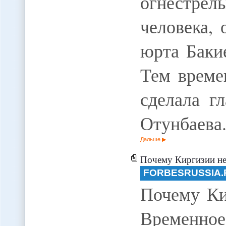
огнестре
человека,
юрта Баки
Тем време
сделала г
Отунбаева
Дальше
Почему Киргизии не стать Швейцарией. Временное
FORBESRUSSIA.
Почему Ки
Временное