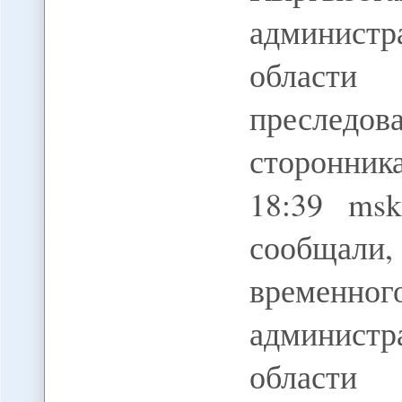
админис
облас
преследов
сторонник
18:39 ms
сообщали,
временно
админис
области