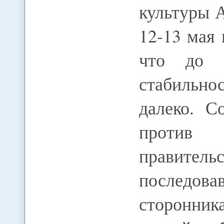
культуры
12-13 мая
что до у
стабильно
далеко. С
против 
правител
последо
сторонника