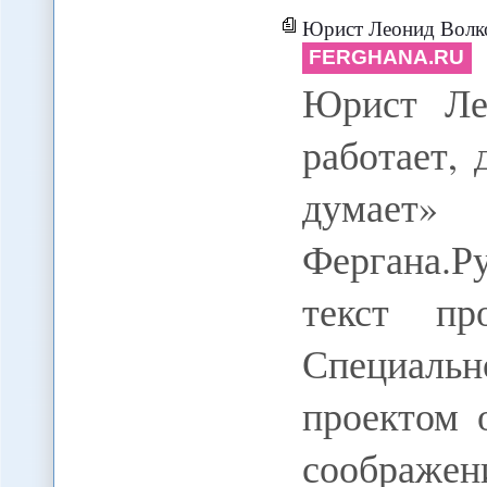
Юрист Леонид Волков: «Кон
FERGHANA.RU
Юрист Ле
работает, 
думает»
Фергана.Р
текст пр
Специал
проектом 
соображ