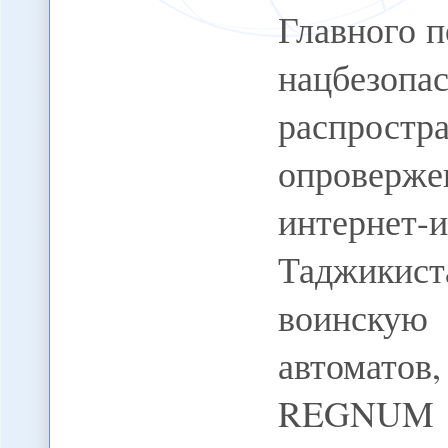
Главного 
нацбезо
распрос
опроверж
интерне
Таджикист
воинску
автоматов
REGNUM Н