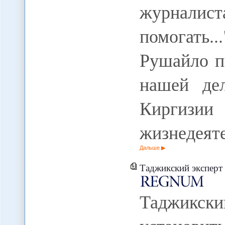
журналис
помогать.
Рушайло п
нашей де
Киргизи
жизнедеят
Дальше
Таджикский эксперт предлагае
Таджикс