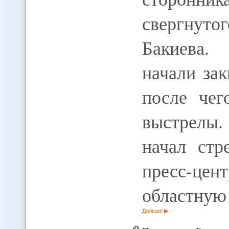
свергнут
Бакиева.
начали за
после чег
выстрелы.
начал стр
пресс-
областну
Дальше