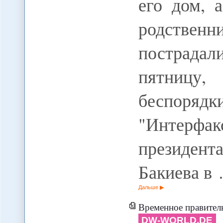
его дом, 
родствен
пострадал
пятницу
беспорядк
"Интерфа
президен
Бакиева в
Дальше
Временное правительство Ки
DW-WORLD.DE