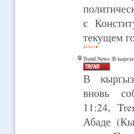
политическ
с Консти
текущем г
Дальше
Trend News: В кырг
В кыргыз
вновь со
11:24, Tr
Абаде (Кы