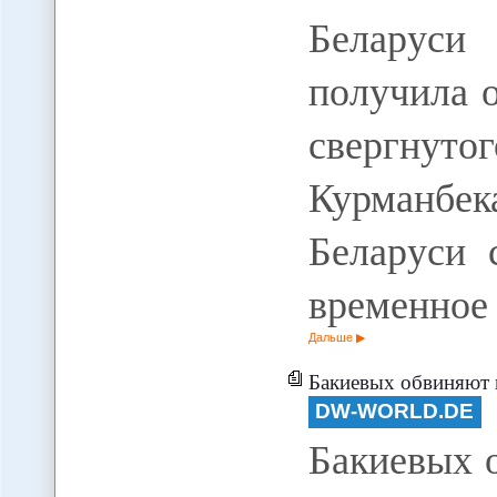
Беларус
получила 
свергнут
Курманбека
Беларуси 
временное
Дальше
Бакиевых обвиняют в
DW-WORLD.DE
Бакиевых 