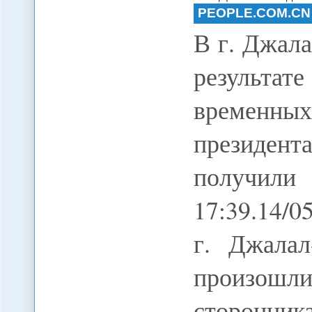
PEOPLE.COM.CN
В г. Джал
результат
временны
президен
получили
17:39.14/05
г. Джала
произош
сторонни