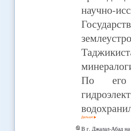
научно-и
Государ
землеустр
Таджикис
минералог
По его 
гидро
водохран
Дальше
В г. Джалал-Абад на юге Кыргызстана в результат