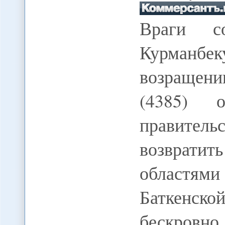
Враги с
Курманбек
возращени
(4385) о
правитель
возврати
областя
Баткенск
бескровно