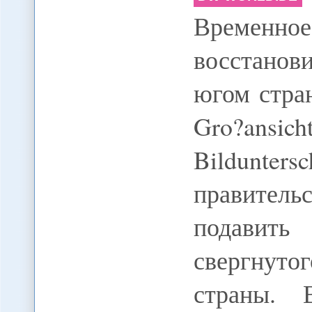
Временно
восстанов
югом стран
Gro?ansi
Bildunt
правител
подавить
свергнуто
страны. 