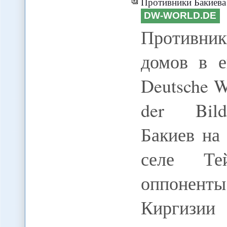
Противники Бакиева со
DW-WORLD.DE
Противник
домов в е
Deutsche We
der Bildu
Бакиев на
селе Те
оппонент
Киргизии 