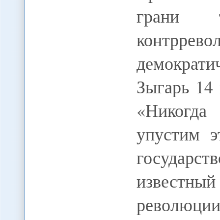
грани т
контрр
демократ
Зыгарь 14 
«Никогда
упустим э
государст
известный
революции