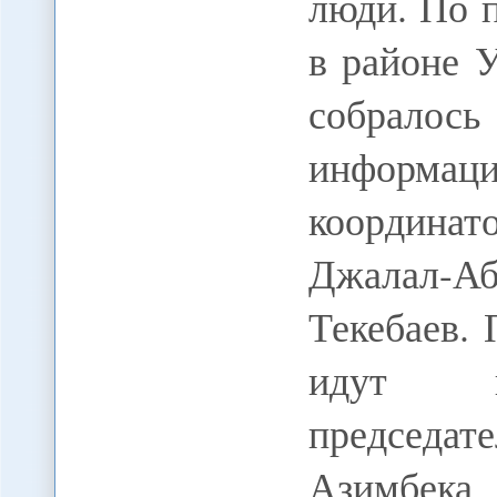
люди. По 
в районе 
собралос
информаци
координа
Джалал-А
Текебаев.
идут пе
председат
Азимбека