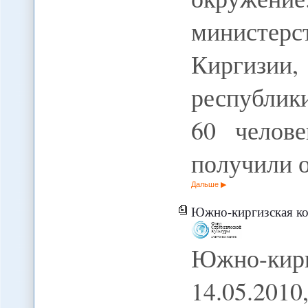
министе
Киргизии,
республик
60 челов
получили 
Дальше
Южно-киргизская ко
Южно-кир
14.05.20