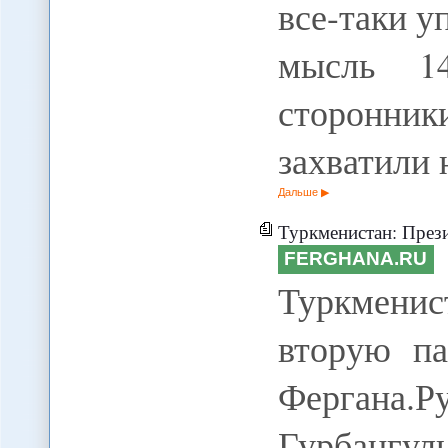
все-таки у
мысль 1
сторонник
захватили
Дальше
Туркменистан: Прези
FERGHANA.RU
Туркмени
вторую па
Фергана.Р
Гурбангул