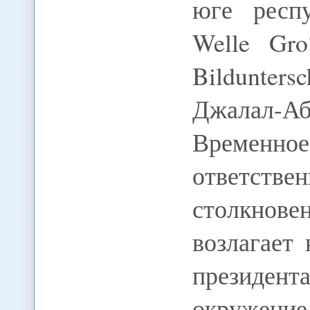
юге респу
Welle Gro
Bildunter
Джалал-А
Временное
ответств
столкнов
возлагает
президент
окруже