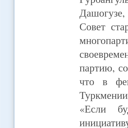
Дашогузе
Совет ста
многопа
своевреме
партию, с
что в фе
Туркмении
«Если бу
инициатив