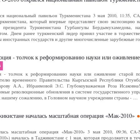
ся национальный павильон Туркменистана 3 мая 2010, 11:35,
уркменистана, который впервые представляет свою экспозицию 
 президента Туркменистана Гурбангулы Бердымухамедова, н
том. Днем ранее туркменский лидер принял участие в торжеств
ы иностранных государств и другие многочисленные зарубежные г
юция - толчок к реформированию науки или оживление
G
я - толчок к реформированию науки или оживление старой поро
телю временного Правительства Кыргызской Республики Отунбае
зарову А.А., Ибраимовой Э.С. Глубокоуважаемая Роза Исаковн
мые революционные обновления в системе государственного управ
 к нашему сожалению, в Головном научном учреждении страны - …
икистане началась масштабная операция «Мак-2010»
лась масштабная операция «Мак-2010» 3 мая 2010, 09:36, C
010») началась в Таджикистане с 1 мая, которая продолжится в т