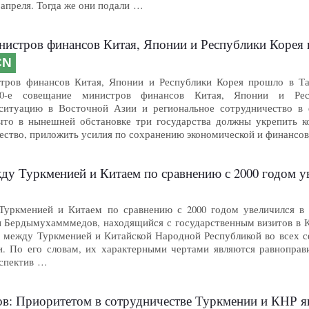
 апреля. Тогда же они подали …
инистров финансов Китая, Японии и Республики Корея
CN
тров финансов Китая, Японии и Республики Корея прошло в Ташкен
0-е совещание министров финансов Китая, Японии и Респ
ситуацию в Восточной Азии и региональное сотрудничество в
 что в нынешней обстановке три государства должны укрепить к
ество, приложить усилия по сохранению экономической и финансо
ду Туркменией и Китаем по сравнению с 2000 годом у
Туркменией и Китаем по сравнению с 2000 годом увеличился в 
 Бердымухамммедов, находящийся с государственным визитов в К
я между Туркменией и Китайской Народной Республикой во всех с
По его словам, их характерными чертами являются равноправие
рспектив …
Приоритетом в сотрудничестве Туркмении и КНР является т