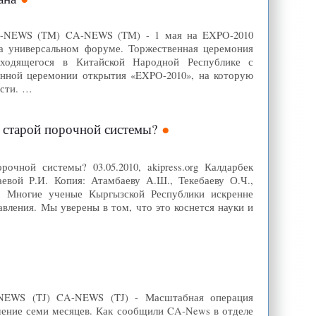
 CA-NEWS (TM) CA-NEWS (TM) - 1 мая на EXPO-2010
на универсальном форуме. Торжественная церемония
аходящегося в Китайской Народной Республике с
енной церемонии открытия «EXPO-2010», на которую
ости. …
 старой порочной системы?
чной системы? 03.05.2010, akipress.org Калдарбек
вой Р.И. Копия: Атамбаеву А.Ш., Текебаеву О.Ч.,
а! Многие ученые Кыргызской Республики искренне
ления. Мы уверены в том, что это коснется науки и
A-NEWS (TJ) CA-NEWS (TJ) - Масштабная операция
ечение семи месяцев. Как сообщили CA-News в отделе