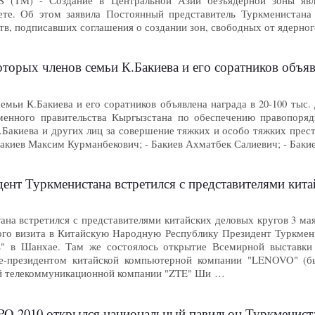
(TM) - Создание в Центральной Азии безъядерной зоны явля
нете. Об этом заявила Постоянный представитель Туркменистан
тв, подписавших соглашения о создании зон, свободных от ядерно
торых членов семьи К.Бакиева и его соратников объявл
емьи К.Бакиева и его соратников объявлена награда в 20-100 тыс
менного правительства Кыргызстана по обеспечению правопоряд
Бакиева и других лиц за совершение тяжких и особо тяжких прест
Бакиев Максим Курманбекович; - Бакиев Ахматбек Салиевич; - Бак
ент Туркменистана встретился с представителями кита
ана встретился с представителями китайских деловых кругов 3 ма
ого визита в Китайскую Народную Республику Президент Туркмен
" в Шанхае. Там же состоялось открытие Всемирной выставки "
це-президентом китайской компьютерной компании "LENOVO" (
ой телекоммуникационной компании "ZTE" Ши …
O-2010 открылся национальный павильон Туркменист