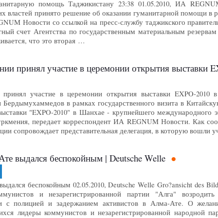
манитарную помощь Таджикистану 23:38 01.05.2010, ИА REGNU
 властей принято решение об оказании гуманитарной помощи в раз
NUM Новости со ссылкой на пресс-службу таджикского правитель
тный счет Агентства по государственным материальным резервам 
ивается, что это вторая …
нии принял участие в церемонии открытия выставки 
 принял участие в церемонии открытия выставки EXPO-2010 
 Бердымухаммедов в рамках государственного визита в Китайску
ыставки "EXPO-2010" в Шанхае - крупнейшего международного э
уркмения, передает корреспондент ИА REGNUM Новости. Как сооб
ации сопровождает представительная делегация, в которую вошли 
те выдался беспокойным | Deutsche Welle
дался беспокойным 02.05.2010, Deutsche Welle Gro?ansicht des Bilde
ммунистов и незарегистрированной партии "Алга" возродить
и с полицией и задержанием активистов в Алма-Ате. О желан
ихся лидеры коммунистов и незарегистрированной народной пар