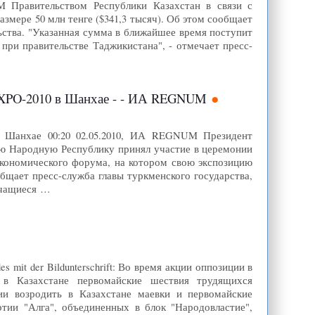
M Правительством Республики Казахстан в связи с
мере 50 млн тенге ($341,3 тысяч). Об этом сообщает
ства. "Указанная сумма в ближайшее время поступит
при правительстве Таджикистана", - отмечает пресс-
EXPO-2010 в Шанхае - - ИА REGNUM
в Шанхае 00:20 02.05.2010, ИА REGNUM Президент
ю Народную Республику принял участие в церемонии
кономического форума, на котором свою экспозицию
щает пресс-служба главы туркменского государства,
учащиеся …
s mit der Bildunterschrift: Во время акции оппозиции в
 в Казахстане первомайские шествия трудящихся
ии возродить в Казахстане маевки и первомайские
тии "Алга", объединенных в блок "Народовластие",