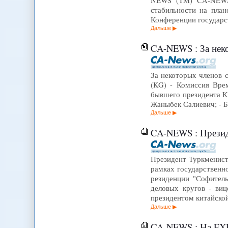
NEWS (TM) CA-NEWS 
стабильности на пла
Конференции государс
Дальше
CA-NEWS : За неко
За некоторых членов с
(KG) - Комиссия Вре
бывшего президента К.
Жаныбек Салиевич; - 
Дальше
CA-NEWS : Презид
Президент Туркменист
рамках государственн
резиденции "Софитель
деловых кругов - ви
президентом китайск
Дальше
CA-NEWS : На EXP