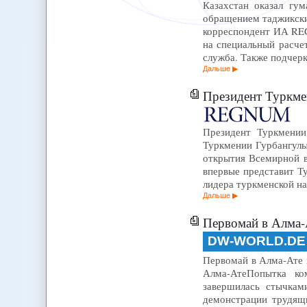
Казахстан оказал гу
обращением таджикских
корреспондент ИА REG
на специальный расче
служба. Также подчерк
Дальше
Президент Туркме
Президент Туркмении
Туркмении Гурбангулы
открытия Всемирной в
впервые представит Т
лидера туркменской н
Дальше
Первомай в Алма-А
DW-WORLD.DE
Первомай в Алма-Ате вы
Алма-АтеПопытка ко
завершилась стычкам
демонстрации трудящ