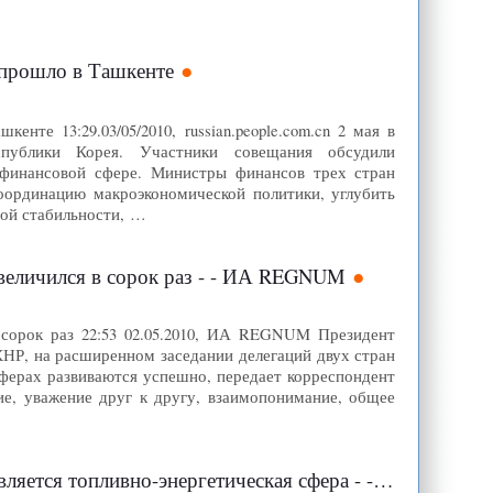
 прошло в Ташкенте
те 13:29.03/05/2010, russian.people.com.cn 2 мая в
ублики Корея. Участники совещания обсудили
 финансовой сфере. Министры финансов трех стран
оординацию макроэкономической политики, углубить
вой стабильности, …
величился в сорок раз - - ИА REGNUM
сорок раз 22:53 02.05.2010, ИА REGNUM Президент
НР, на расширенном заседании делегаций двух стран
ферах развиваются успешно, передает корреспондент
, уважение друг к другу, взаимопонимание, общее
опливно-энергетическая сфера - - ИА REGNUM