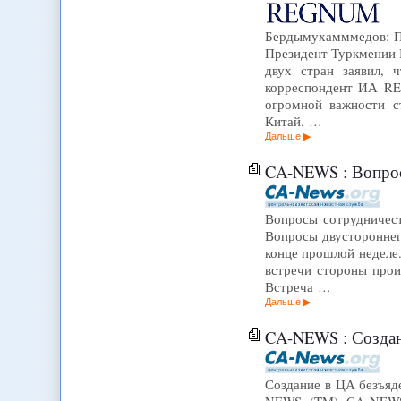
Бердымухамммедов: Пр
Президент Туркмении 
двух стран заявил, 
корреспондент ИА RE
огромной важности с
Китай. …
Дальше
CA-NEWS : Вопрос
Вопросы сотрудничест
Вопросы двустороннег
конце прошлой неделе.
встречи стороны прои
Встреча …
Дальше
CA-NEWS : Создание 
Создание в ЦА безъяде