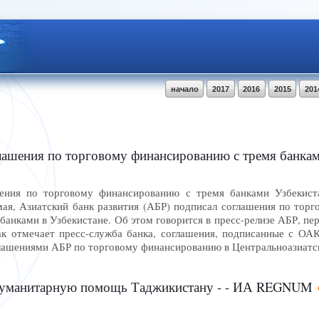
начало
2017
2016
2015
201
ения по торговому финансированию с тремя банками Узбекис
ения по торговому финансированию с тремя банками Узбекистан
я, Азиатский банк развития (АБР) подписал соглашения по тор
анками в Узбекистане. Об этом говорится в пресс-релизе АБР, пе
 отмечает пресс-служба банка, соглашения, подписанные с ОАК
лашениями АБР по торговому финансированию в Центральноазиатс
 гуманитарную помощь Таджикистану - - ИА REGNUM