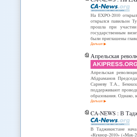
На EXPO-2010 открыл
открылся павильон Т
прошла при участии
государственным визи
были приглашены глав
Дальше
Апрельская револ
AKIPRESS.OR
Апрельская революци
Абдраманов Председа
Сариеву Т.А., Бекна
поддерживают проводи
образования. Однако,
Дальше
CA-NEWS : В Тадж
В Таджикистане нача
«Кукнор-2010» («Мак-2