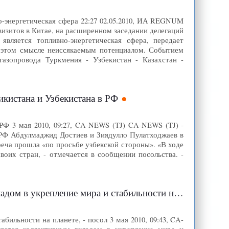
-энергетическая сфера 22:27 02.05.2010, ИА REGNUM
зитов в Китае, на расширенном заседании делегаций
является топливно-энергетическая сфера, передает
 этом смысле неиссякаемым потенциалом. Событием
газопровода Туркмения - Узбекистан - Казахстан -
кистана и Узбекистана в РФ
РФ 3 мая 2010, 09:27, CA-NEWS (TJ) CA-NEWS (TJ) -
 РФ Абдулмаджид Достиев и Зиядулло Пулатходжаев в
еча прошла «по просьбе узбекской стороны». «В ходе
оих стран, - отмечается в сообщении посольства. -
ление мира и стабильности на планете, - посол
ильности на планете, - посол 3 мая 2010, 09:43, CA-