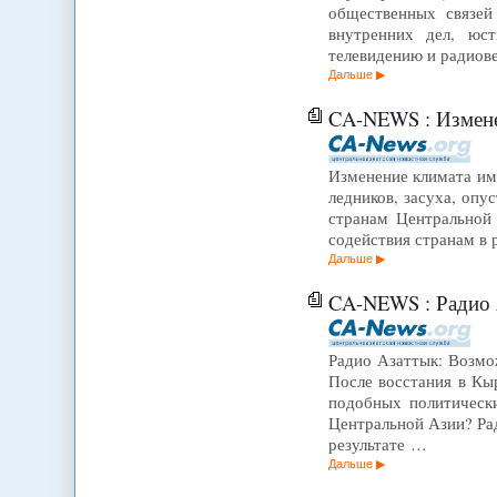
общественных связей
внутренних дел, юст
телевидению и радио
Дальше
CA-NEWS : Изменен
Изменение климата им
ледников, засуха, опу
странам Центральной 
содействия странам в 
Дальше
CA-NEWS : Радио 
Радио Азаттык: Возмо
После восстания в Кыр
подобных политическ
Центральной Азии? Рад
результате …
Дальше