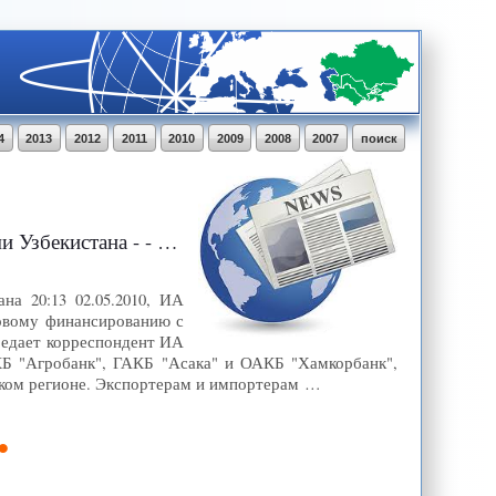
4
2013
2012
2011
2010
2009
2008
2007
поиск
тана - - ИА REGNUM
а 20:13 02.05.2010, ИА
говому финансированию с
редает корреспондент ИА
Б "Агробанк", ГАКБ "Асака" и ОАКБ "Хамкорбанк",
ком регионе. Экспортерам и импортерам …