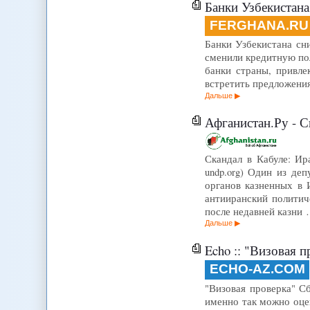
Банки Узбекистана
FERGHANA.RU
Банки Узбекистана сни
сменили кредитную пол
банки страны, привле
встретить предложения
Дальше
Афганистан.Ру - С
Скандал в Кабуле: Ир
undp.org) Один из де
органов казненных в 
антииранский политич
после недавней казни
Дальше
Echo :: "Визовая п
ECHO-AZ.COM
"Визовая проверка" С
именно так можно оце