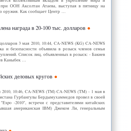
ется коллективным вкладом в укрепление мира и
а при ООН Аксолтан Атаева, выступая в пятницу на
го оружия. Как сообщает Центр …
ена награда в 20-100 тыс. долларов
. долларов 3 мая 2010, 10:44, CA-NEWS (KG) CA-NEWS
ка и безопасности объявила в розыск членов семьи
уплений. Список лиц, объявленных в розыск: - Бакиев
иев Каныбек …
йских деловых кругов
я 2010, 10:46, CA-NEWS (TM) CA-NEWS (TM) - 1 мая в
истана Гурбангулы Бердымухаммедов провел в своей
Expo -2010", встречи с представителями китайских
бывшая американская IBM) Джеком Ли, генеральным
ана