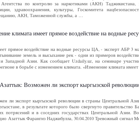
 Агентства по контролю за наркотиками (АКН) Таджикистана, 
иции, здравоохранения, культуры, Госкомитета нацбезопасн
вещанию, АКН, Таможенной службы, а …
ие климата имеет прямое воздействие на водные ресу
еет прямое воздействие на водные ресурсы ЦА, - эксперт АБР 3 м
стынивание земель и высыхание рек - одни из примеров воздейств
и Западной Азии. Как сообщает Uzdaily.uz, на семинаре участ
регионе в борьбе с изменением климата. «Изменение климата имее
Азаттык: Возможен ли экспорт кыргызской революции
жен ли экспорт кыргызской революции в страны Центральной Ази
гызстане, в результате которого было свергнуто правительство Б
их потрясений и в соседних государствах Центральной Азии. В
ио Азаттык Фарангиз Наджибулла, 30.04.2010 Тревожный сигнал Мо