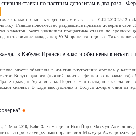
 снизили ставки по частным депозитам в два раза - Фер
зили ставки по частным депозитам в два раза 01.05.2010 23:12 ms
итику. Раньше повсеместно раздавались призывы доверить свои сб
кая клиентов, резко увеличили процентные ставки по срочным д
 делать срочные вклады под 30-34 процента годовых. Такая полит
кандал в Кабуле: Иранские власти обвинены в изъятии 
анские власти обвинены в изъятии внутренних органов у казненны
путатов Волуси джирги (нижней палаты афганского парламента) о
Иране граждан Афганистана. Первого мая пленарное заседание н
еский скандал. В ходе выступления в Волуси джирге один из афг
 …
роверка"
б., 1 Мая 2010, Echo За чем едет в Нью-Йорк Махмуд Ахмадинед
нить историю с очередным обращением Махмуда Ахмадинеджада з