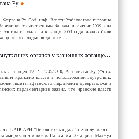
гана.Ру
k, Фергана.Ру Соб. инф. Власти Узбекистана внезапно
ережения отечественным банкам, в течение 2009 года
епозитам в сумах, и к концу 2009 года можно было
ика принесла плоды: по данным …
внутренних органов у казненных афганцев
х афганцев 19:17 | 2.05.2010, Афганистан.Ру (Фото:
бвинил иранские власти в использовании внутренних
ижней палаты афганского парламента превратилось в
анских парламентариев заявил, что иранские власти
жад? Т.АНСАРИ "Визового скандала" не получилось -
а американской визой. Напомним: 28 апреля Махмуд