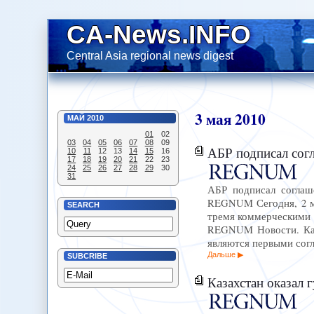
CA-News.INFO
Central Asia regional news digest
3
мая
2010
МАЙ
2010
01
02
03
04
05
06
07
08
09
АБР подписал соглаш
10
11
12
13
14
15
16
17
18
19
20
21
22
23
24
25
26
27
28
29
30
31
АБР подписал соглаш
REGNUM Сегодня, 2 ма
SEARCH
тремя коммерческими б
REGNUM Новости. Как
являются первыми сог
Дальше
SUBCRIBE
Казахстан оказал