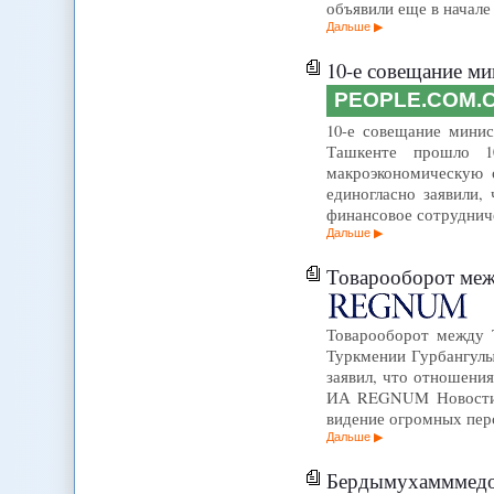
объявили еще в начале
Дальше
10-е совещание м
PEOPLE.COM.
10-е совещание минис
Ташкенте прошло 1
макроэкономическую 
единогласно заявили,
финансовое сотруднич
Дальше
Товарооборот меж
Товарооборот между 
Туркмении Гурбангулы
заявил, что отношени
ИА REGNUM Новости. 
видение огромных пе
Дальше
Бердымухамммедов: 