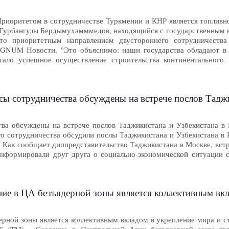
иоритетом в сотрудничестве Туркмении и КНР является топливно
Гурбангулы Бердымухамммедов, находящийся с государственным ви
что приоритетным направлением двустороннего сотрудничества 
GNUM Новости. "Это объяснимо: наши государства обладают в
тало успешное осуществление строительства континентального 
ы сотрудничества обсуждены на встрече послов Таджи
ва обсуждены на встрече послов Таджикистана и Узбекистана в 
о сотрудничества обсудили послы Таджикистана и Узбекистана в
 Как сообщает диппредставительство Таджикистана в Москве, встр
нформировали друг друга о социально-экономической ситуации св
в ЦА безъядерной зоны является коллективным вкладом в укреп
рной зоны является коллективным вкладом в укрепление мира и стаб