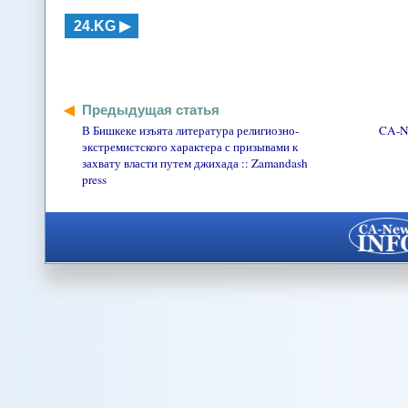
24.KG
Предыдущая статья
В Бишкеке изъята литература религиозно-
CA-NE
экстремистского характера с призывами к
захвату власти путем джихада :: Zamandash
press