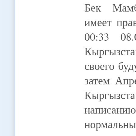
Бек Мамб
имеет пра
00:33 08
Кыргызст
своего буд
затем Апр
Кыргызс
написан
нормальн