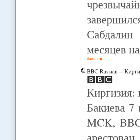
чрезвыча
завершилс
Сабдалин
месяцев на
Дальше
BBC Russian -- Кирги
Киргизия: 
Бакиева 7 
MCK, BBC 
арестов