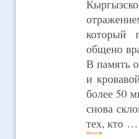
Кыргызск
отражение
который 
общено вр
В память 
и кроваво
более 50 м
снова скл
тех, кто …
Дальше