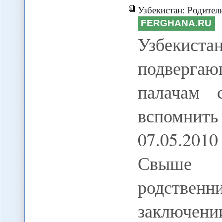
Узбекистан: Родители заключенных, подвер
FERGHANA.RU
Узбекист
подвергаю
палачам 
вспомни
07.05.20
Свыше 
родствен
заключе