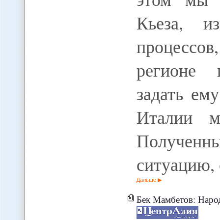
Кьеза, и
процессо
регионе 
задать ем
Италии м
Полученн
ситуацию,
Дальше
Бек Мамбетов: Наро