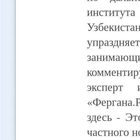
институт
Узбекистан
упраздня
занимающ
комменти
эксперт 
«Фергана.
здесь - Э
частного н