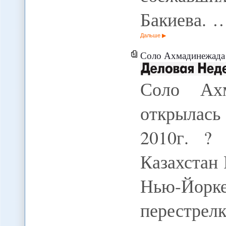
Бакиева. 
Дальше
Соло Ахмадинежада :
Соло Ах
открылас
2010г. ? 
Казахстан
Нью-Йор
перестрел