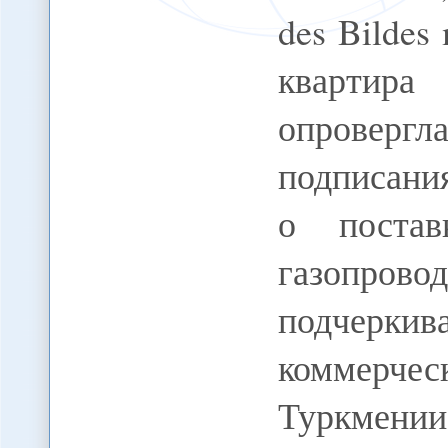
des Bildes 
квартира
опровер
подписани
о постав
газопро
подчеркив
коммерчес
Туркмении