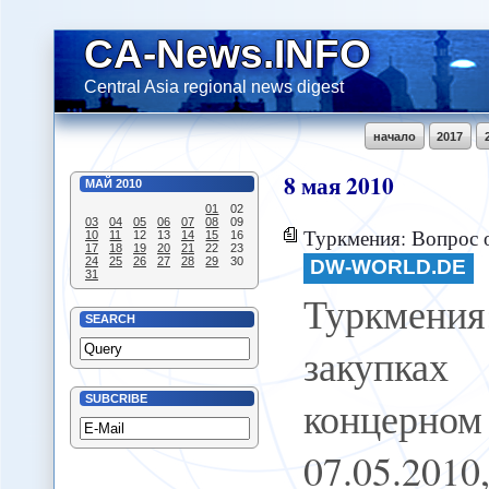
CA-News.INFO
Central Asia regional news digest
начало
2017
8
мая
2010
МАЙ
2010
01
02
03
04
05
06
07
08
09
Туркмения: Вопрос о закупках газа н
10
11
12
13
14
15
16
17
18
19
20
21
22
23
24
25
26
27
28
29
30
DW-WORLD.DE
31
Туркмен
SEARCH
закупках
концерн
SUBCRIBE
07.05.2010