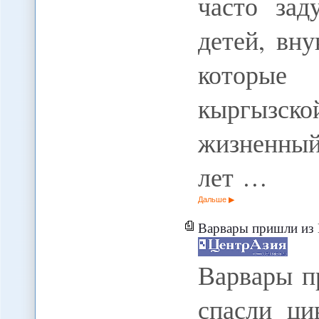
часто за
детей, вну
которые
кыргызско
жизненны
лет …
Дальше
Варвары пришли из 
Варвары п
спасли ци