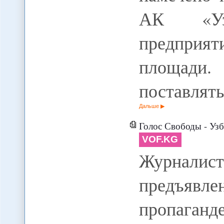
АК «Уза
предпри
площади.
поставлят
Дальше
Голос Свободы - Узбекистан - Жур
VOF.KG
Журналист
предъяв
пропаганд