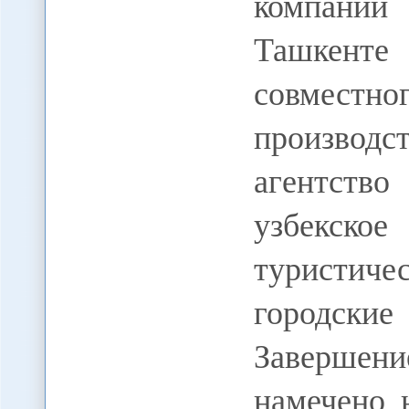
компаний
Ташкенте
совмест
производ
агентств
узбекско
туристи
городски
Завершен
намечено 