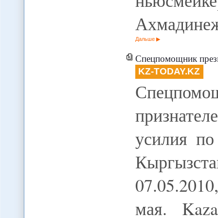
ньюсме
Ахмадине
Дальше
Спецпомощник президента США признателен
KZ-TODAY.KZ
Спецпом
признател
усилия по
Кыргызс
07.05.2010
мая. Kaz