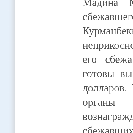
Мадина М
сбежавшег
Курманбек
неприкосн
его сбежа
готовы вы
долларов.
органы 
вознагра
сбежавших