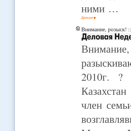
ними …
Дальше
Внимание, розыск! :
Внимание
разыскива
2010г. ? 
Казахста
член семь
возглавля