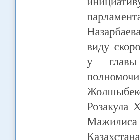
инициат
парламен
Назарбаев
виду скор
у главы
полномочи
Жолшыбе
Розакула 
Мажилиса 
Казахстана