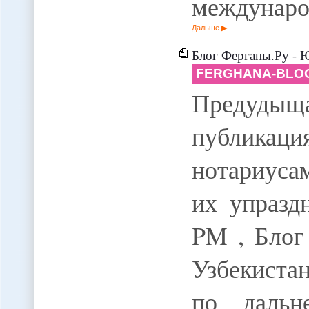
междунар
Дальше
Блог Ферганы.Ру - Юрист:
FERGHANA-BLOG
Предудыщ
публика
нотариуса
их упразд
PM , Блог
Узбекиста
по дальн