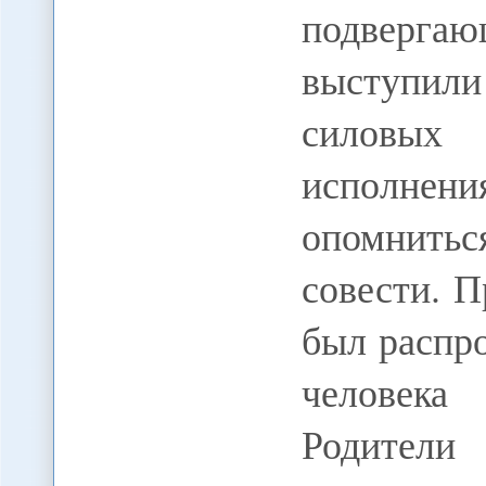
подверга
выступили
силовых
исполнен
опомнить
совести. 
был распр
человек
Родите