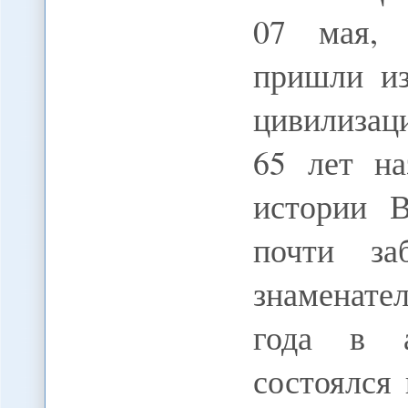
07 мая, 
пришли из
цивилизаци
65 лет н
истории 
почти за
знаменате
года в а
состоялся