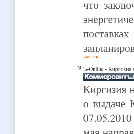
что заклю
энергети
поставка
запланиро
Дальше
Ъ-Online - Киргизия 
Киргизия 
о выдаче 
07.05.201
мая напра