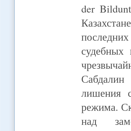
der Bildun
Казахст
последн
судебных 
чрезвыч
Сабдалин
лишения с
режима. С
над зам