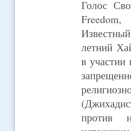
Голос Сво
Freedom
Известны
летний Ха
в участии 
запреще
религиозн
(Джихадис
против н