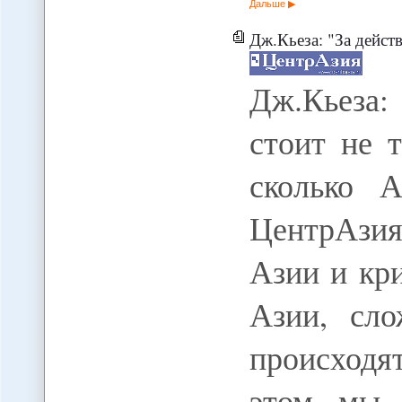
Дальше
Дж.Кьеза: "За действиями О
Дж.Кьеза:
стоит не 
сколько А
ЦентрАзи
Азии и кр
Азии, сло
происходя
этом мы 