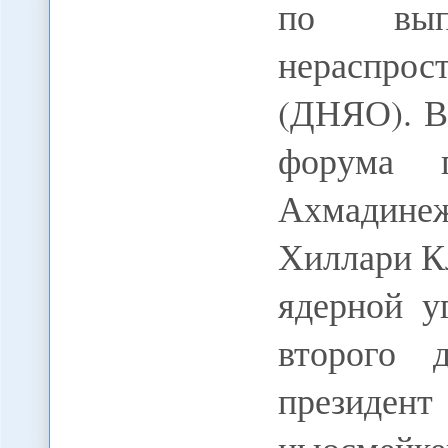
по вып
нераспро
(ДНЯО). В
форума 
Ахмадине
Хиллари К
ядерной у
второго д
президен