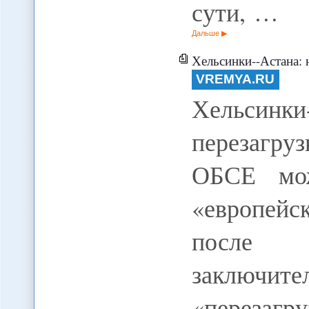
сути, …
Дальше
Хельсинки--Астана: н
VREMYA.RU
Хельсин
перезагруз
ОБСЕ мож
«европейск
после п
заключите
«перезагр