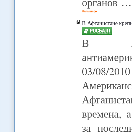
органов …
Дальше
В Афганистане крепнут антиамери
В Афг
антиамери
03/08/2
Американ
Афганист
времена, 
за послед