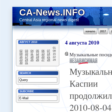
CA-News.INFO
Central Asia regional news digest
начало
2017
4
августа
2010
АВГУСТ
2010
01
02
03
04
05
06
07
08
Музыкальные посиделки на Каспии 
09
10
11
12
13
14
15
16
17
18
19
20
21
22
23
24
25
26
27
28
29
30
31
Музыкальн
SEARCH
Каспии Б
продолжи
SUBCRIBE
2010-08-0