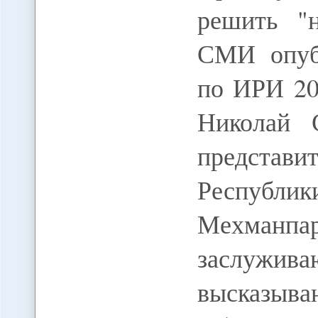
решить "
СМИ опубл
по ИРИ 20
Николай 
предста
Республ
Мехман
заслуж
высказ