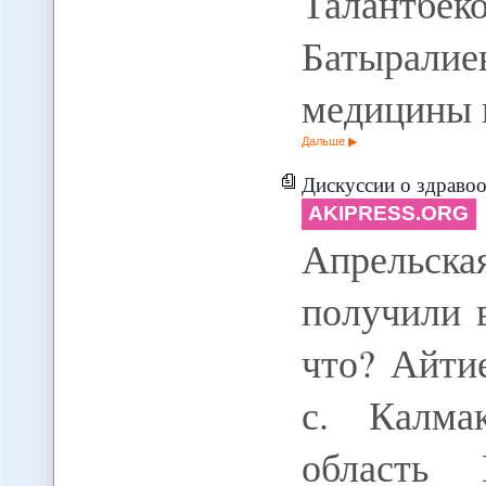
Талант
Батырал
медицины 
Дальше
Дискуссии о здравоох
AKIPRESS.ORG
Апрельск
получили 
что? Айтие
с. Калма
область 