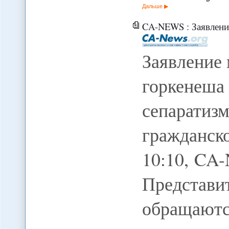
Дальше
CA-NEWS : Заявление мэра Оша и реше
Заявление
горкене
сепарат
гражданск
10:10, CA
Представи
обращают