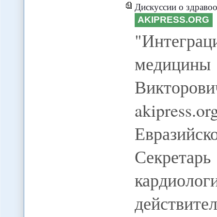
Дискуссии о здравоох
AKIPRESS.ORG
"Интеграц
медицины
Викторов
akipress.
Евразий
Секретар
кардиол
действит