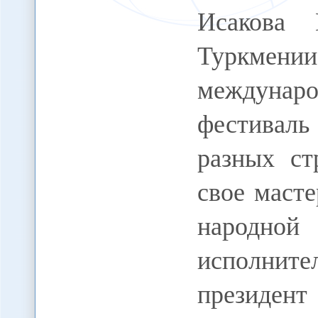
Исакова 
Туркмени
междун
фестивал
разных ст
свое масте
народно
исполни
президент