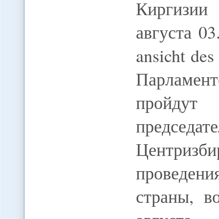
Киргизии
августа 03
ansicht des
Парламен
пройдут
предсе
Центризби
проведен
страны, в