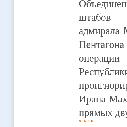
Объединен
штабов 
адмирала 
Пентагон
операц
Республи
проигнор
Ирана Мах
прямых дв
Дальше