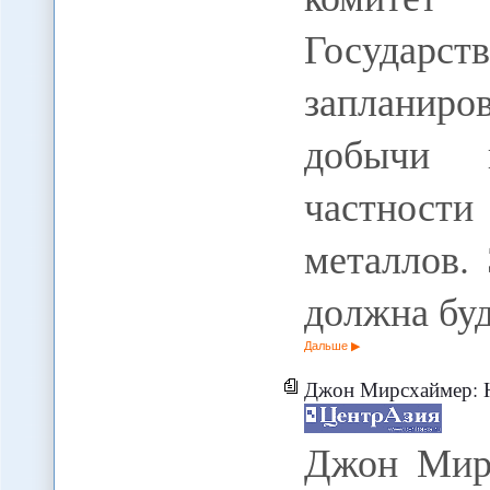
Государ
запланиро
добычи 
частност
металлов.
должна бу
Дальше
Джон Мирсхаймер: Н
Джон Мирс