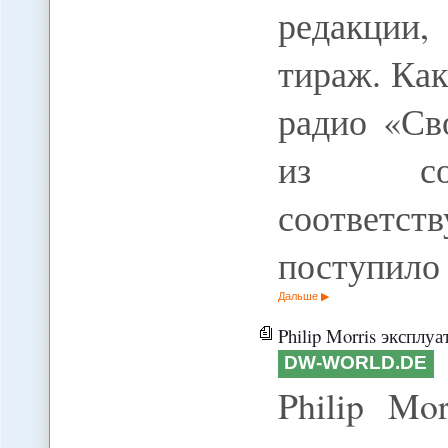
редакции,
тираж. Ка
радио «Св
из сотр
соответ
поступило
Дальше
Philip Morris эксплуат
DW-WORLD.DE
Philip Mo