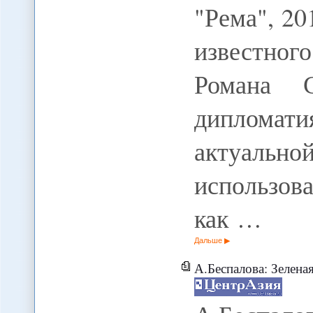
"Рема", 20
известно
Романа С
дипломати
актуаль
использов
как …
Дальше
А.Беспалова: Зеленая 