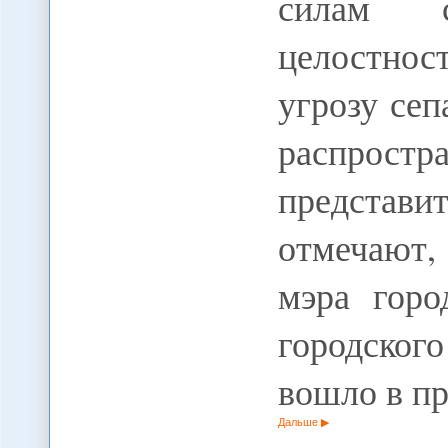
силам с
целостнос
угрозу се
распрос
представи
отмечают,
мэра гор
городского
вошло в п
Дальше