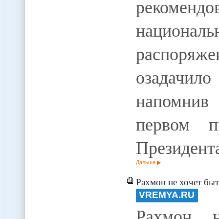
рекоменд
национал
распоряж
озадачил
напомнив
первом п
Президент
Дальше
Рахмон не хочет быт
VREMYA.RU
Рахмон 