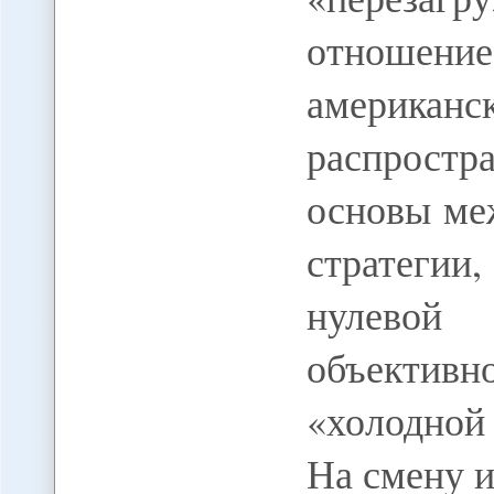
отношени
американс
распростр
основы ме
стратеги
нулевой
объективн
«холодной
На смену 