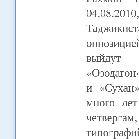
04.08.2
Таджикист
оппозицие
выйдут 
«Озодагон
и «Сухан»
много лет
четверг
типогра