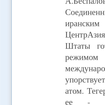
А.Беспа
Соединенн
иранским 
ЦентрАзия
Штаты го
режимом 
междунар
упорствуе
атом. Теге
ее - за