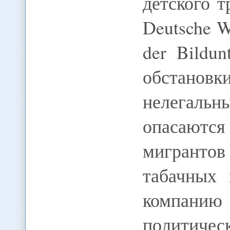
детского т
Deutsche We
der Bildun
обстановк
нелегальн
опасаютс
мигрантов
табачных 
компанию 
политиче