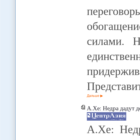
перегово
обогаще
силами. Н
единств
придержи
Представи
Дальше
А.Хе: Недра дадут добр
А.Хе: Нед