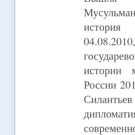
Мусульман
история
04.08.20
государе
истории 
России 20
Силанть
дипломат
совреме