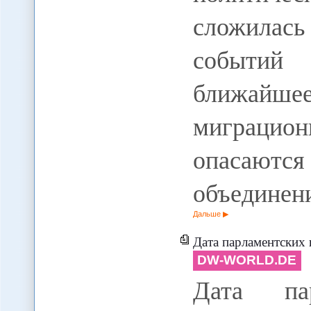
сложилас
событий 
ближайше
миграцио
опасают
объедине
Дальше
Дата парламентских выбо
DW-WORLD.DE
Дата па