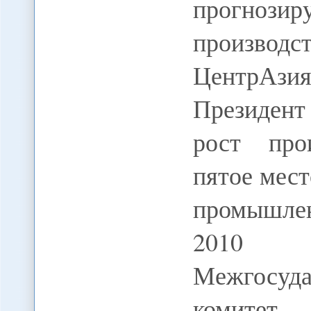
прогнози
производ
ЦентрАз
Президент
рост про
пятое мес
промышле
2010 
Межгосуд
комитет 