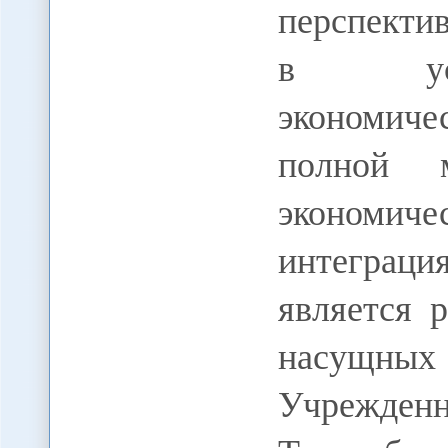
перспекти
в усло
экономиче
полной 
экономиче
интеграц
является 
насущных
Учрежд