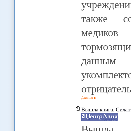
учрежден
также со
медико
тормозящи
данны
укомпл
отрицател
Дальше
Вышла книга. Силантьев Р
Вышла к