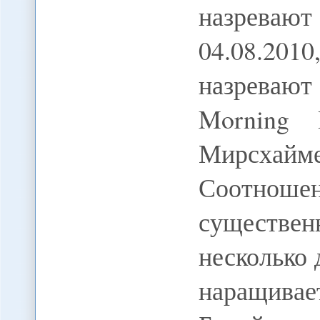
назрева
04.08.201
назревают
Morning 
Мирсхай
Соотнош
существен
несколько 
наращивае