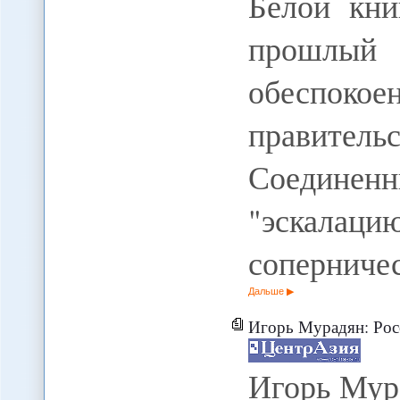
Белой кни
прошлый 
обеспоко
правительс
Соединен
"эскала
соперничес
Дальше
Игорь Мурадян: Рос
Игорь Мур