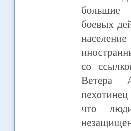
большие 
боевых де
население
иностранн
со ссылко
Ветера 
пехотинец
что люд
незащище