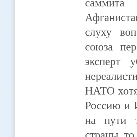
саммита
Афганиста
слуху во
союза пер
эксперт 
нереалист
НАТО хотя
Россию и 
на пути 
страны, т