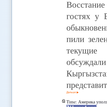
Восстание
гостях у 
обыкновени
пили зеле
текущие 
обсужда
Кыргызст
представи
Дальше
Time: Америка уполз