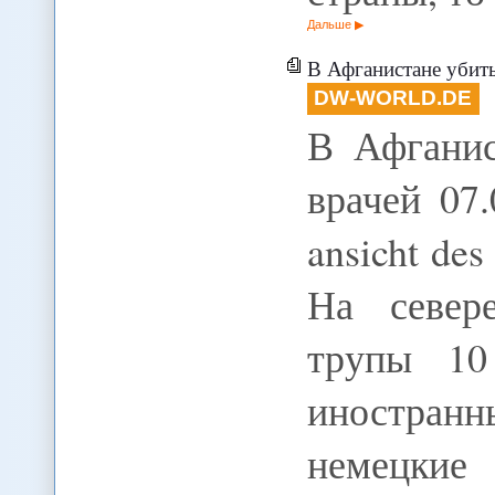
Дальше
В Афганистане убиты
DW-WORLD.DE
В Афганис
врачей 07.
ansicht des
На север
трупы 10
иностранн
немецки