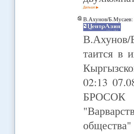
Дальше
В.Ахунов/Б.Мусаев: Проблема кы
В.Ахунов/
таится в и
Кыргызско
02:13 07.
БРОСО
"Варварст
общества"