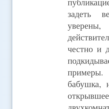
публикаци
задеть в
уверены,
действите
честно и 
подкидыв
примеры.
бабушка, 
открывшее
двухкомнат