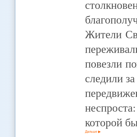
столкнов
благополуч
Жители Св
пережива
повезли п
следили з
передви
неспроста
которой б
Дальше