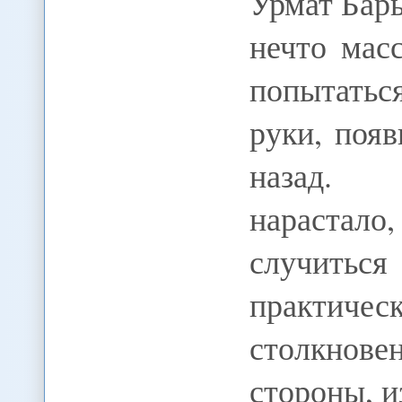
Урмат Бар
нечто мас
попытатьс
руки, поя
назад. 
нарастало,
случитьс
практичес
столкнов
стороны, 