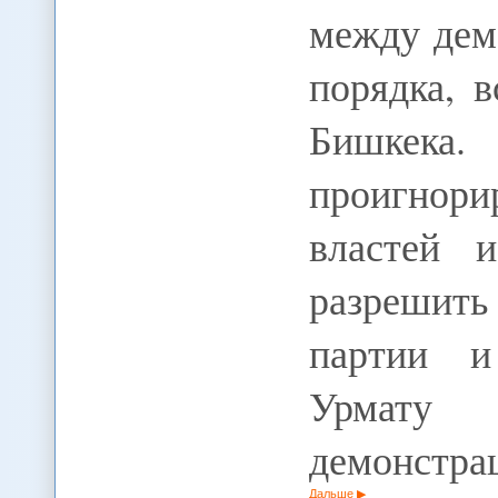
между дем
порядка, 
Бишкека.
проигнори
властей 
разрешить
партии и
Урмату 
демонстр
Дальше