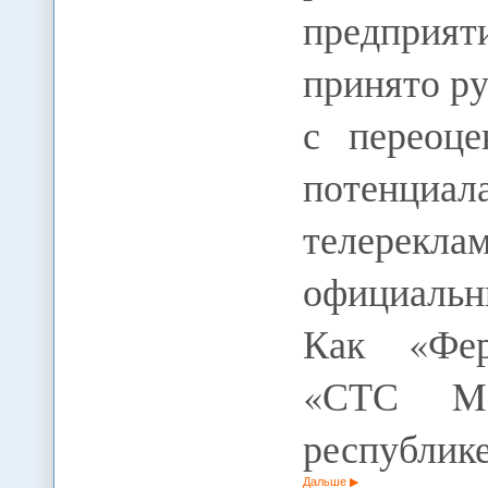
предприя
принято ру
с переоце
потенци
телереклам
официальн
Как «Фер
«СТС Med
республик
Дальше