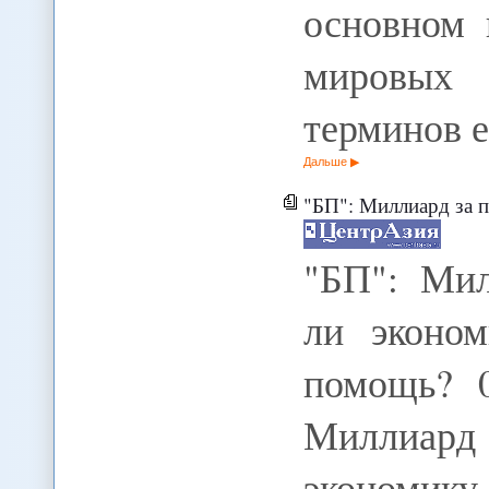
основном 
мировых 
терминов 
Дальше
"БП": Миллиард за пар
"БП": Мил
ли эконом
помощь? 0
Миллиард
экономик