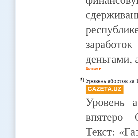
сдерживан
республик
заработ
деньгами,
Дальше
Уровень абортов за 1
GAZETA.UZ
Уровень а
впятеро 0
Текст: «Га