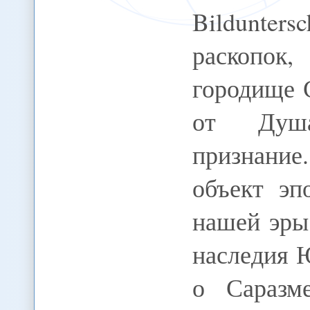
Bildunter
раскопок,
городище 
от Душа
признание.
объект эп
нашей эры
наследия 
о Саразм