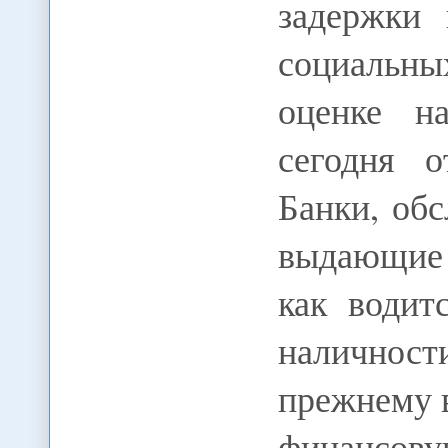
задержки 
социальн
оценке на
сегодня 
Банки, об
выдающие
как водит
наличнос
прежнему 
финансову