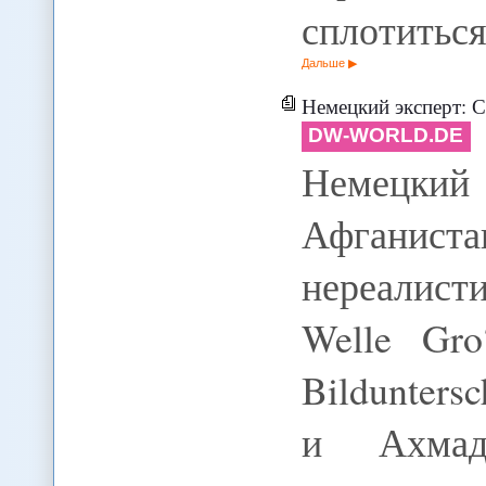
сплотиться
Дальше
Немецкий эксперт: Союз И
DW-WORLD.DE
Немецки
Афганис
нереалист
Welle Gro
Bilduntersc
и Ахмад