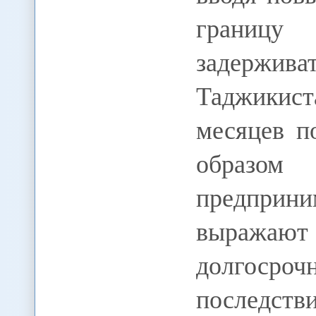
границу 
задержива
Таджикист
месяцев п
образом 
предприн
выражаю
долгоср
последс