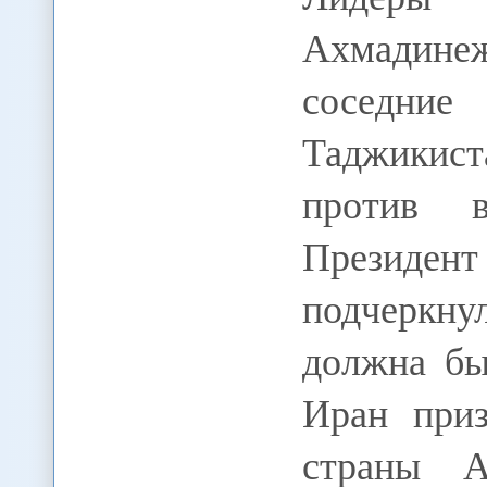
Ахмадине
соседни
Таджикист
против 
Президе
подчеркну
должна бы
Иран приз
страны А