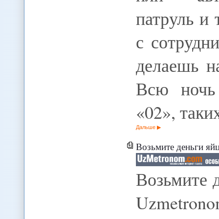
патруль и 
с сотрудн
делаешь н
Всю ночь
«02», таки
Дальше
Возьмите деньги яй
Возьмите д
Uzmetron