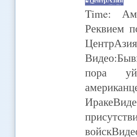
Time: Ам
Реквием п
ЦентрАзия
Видео:Бы
пора уй
американ
ИракеВид
присут
войскВиде