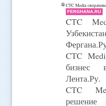
CTC Media сворачива
FERGHANA.RU
CTC Medi
Узбекист
Фергана.
CTC Medi
бизнес в
Лента.Ру.
CTC Med
решение 