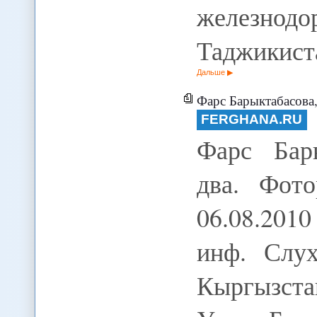
железно
Таджикис
Дальше
Фарс Барыктабасова, по
FERGHANA.RU
Фарс Бар
два. Фот
06.08.201
инф. Слу
Кыргызст