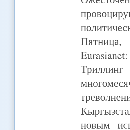
провоц
политичес
Пятница,
Eurasian
Триллинг
многоме
треволнен
Кыргызста
новым ис