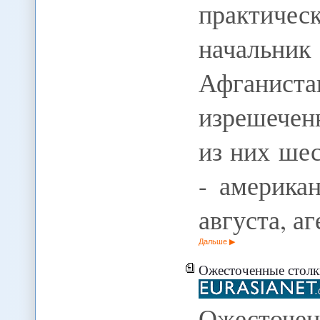
практиче
начальник
Афганист
изрешечен
из них шес
- америка
августа, а
Дальше
Ожесточенные столкновения провоц
Ожесто