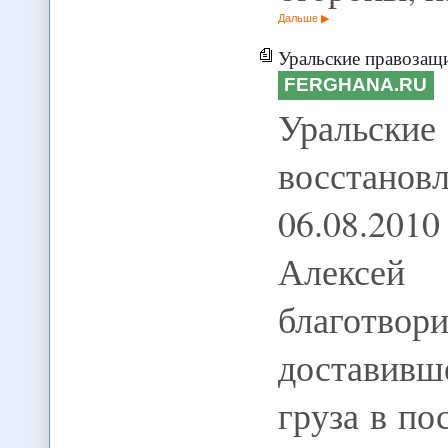
Дальше
Уральские правозащитни
FERGHANA.RU
Уральск
восстанов
06.08.20
Алексей
благотвор
доставивш
груза в п