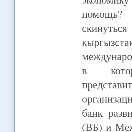
помощь? 
скинуться
кыргыз
междунаро
в кото
предста
организац
банк разв
(ВБ) и Ме