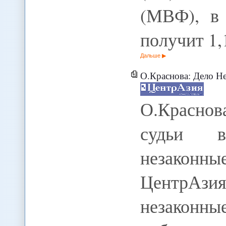
(МВФ), в 
получит 1
Дальше
О.Краснова: Дело Нефед
О.Краснов
судьи в
незаконны
ЦентрАзи
незако