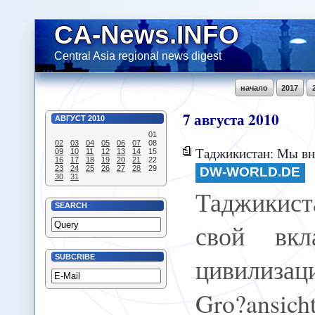
CA-News.INFO
Central Asia regional news digest
начало
2017
7
августа
2010
АВГУСТ
2010
01
02
03
04
05
06
07
08
Таджикистан: Мы внесли свой вк
09
10
11
12
13
14
15
16
17
18
19
20
21
22
23
24
25
26
27
28
29
DW-WORLD.DE
30
31
Таджикис
SEARCH
свой вкл
цивилизаци
SUBCRIBE
Gro?ansi