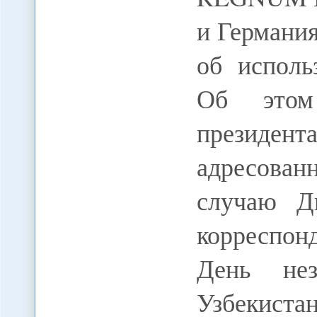
и Германи
об исполь
Об этом
президен
адресова
случаю Дн
корреспо
День нез
Узбекист