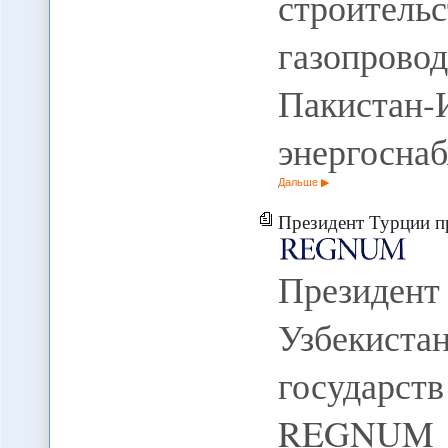
строител
газопров
Пакистан
энергосна
Дальше
Президент Турции пригласи
Президен
Узбекиста
государс
REGNUM П