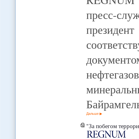
пресс-сл
президе
соответст
документ
нефтега
минераль
Байрамгел
Дальше
"За побегом террористов могли 