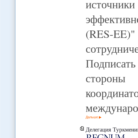
источни
эффективн
(RES-EE)
сотрудни
Подписат
стороны 
коорди
междунаро
Дальше
Делегация Туркмении о