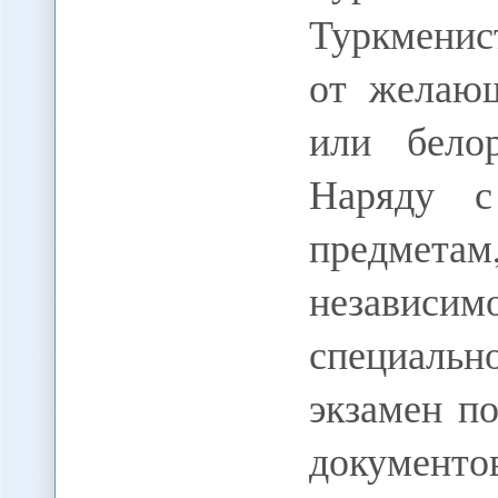
Туркменис
от желающ
или белор
Наряду с
предмет
незави
специальн
экзамен п
докумен