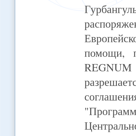
Гурбангул
распоряже
Европейс
помощи, 
REGNUM Н
разрешает
соглашени
"Программ
Централь