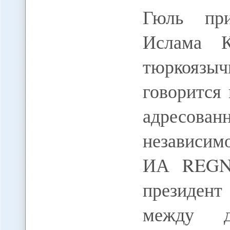
Гюль при
Ислама К
тюркоязы
говорится
адресован
независим
ИА REGNU
президен
между д