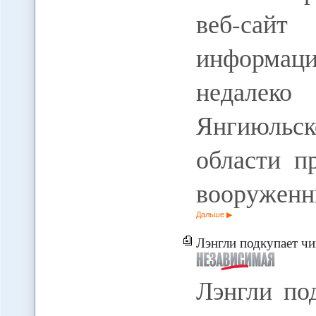
веб-сай
информаци
недалек
Янгиюльс
области п
вооружен
Дальше
Лэнгли подкупает чиновник
Лэнгли по