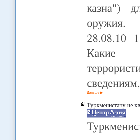
казна") д
оружия. 
28.08.10 
Какие 
террори
сведениям
Дальше
Туркменистану не х
Туркменис