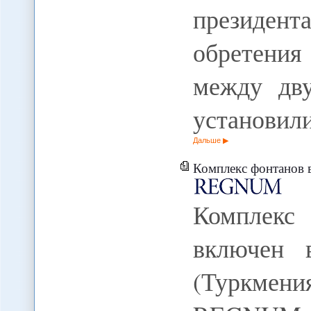
президен
обретения
между дв
установил
Дальше
Комплекс фонтанов в Ашха
Комплек
включен 
(Туркмен