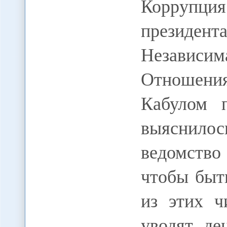
Коррупц
президент
Независим
Отношен
Кабулом 
выяснилос
ведомство
чтобы быт
из этих ч
уводят де