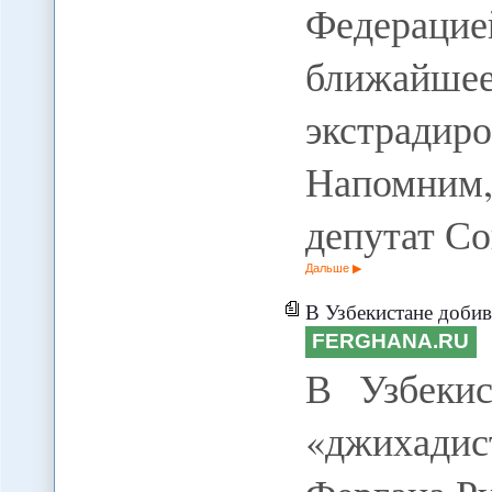
Федерац
ближай
экстрад
Напомним
депутат С
Дальше
В Узбекистане доби
FERGHANA.RU
В Узбекис
«джихадис