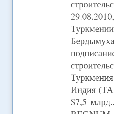
строитель
29.08.20
Туркм
Бердыму
подписан
строител
Туркмения
Индия (ТА
$7,5 млрд
REGNUM 