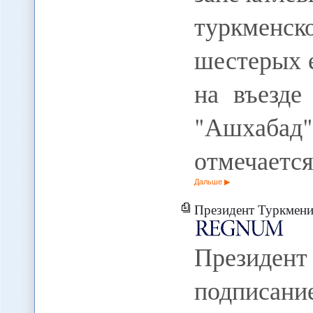
туркмен
шестерых 
на въезде
"Ашхабад
отмечаетс
Дальше
Президент Туркмении дал добро 
Президен
подписан