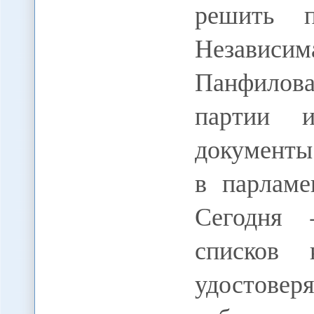
решить п
Независ
Панфилова
партии 
документы
в парламе
Сегодня 
списков 
удосто