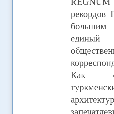
REGNUM 
рекордов 
большим
единый 
обществ
корреспо
Как со
туркменск
архитекту
запечат