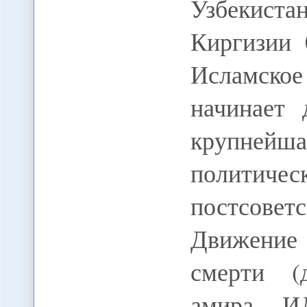
Узбекис
Киргизии 
Исламско
начинает
крупней
политич
постсовет
Движение
смерти (
амира И