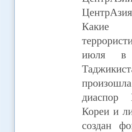
ЦентрАзи
Какие 
террорист
июля в 
Таджики
произошла
диаспор 
Кореи и л
создан ф