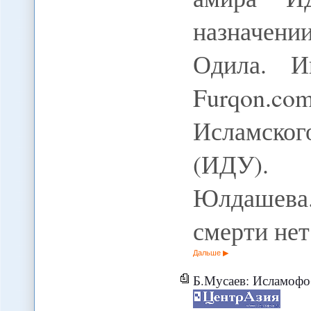
назначен
Одила. И
Furqon.
Исламско
(ИДУ). 
Юлдашева.
смерти нет
Дальше
Б.Мусаев: Исламофоб