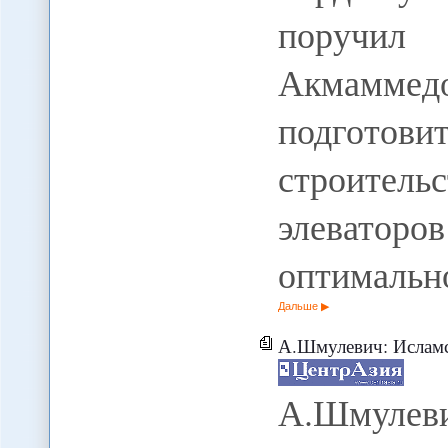
поручил 
Акмаммед
подготови
строител
элеватор
оптимальн
Дальше
А.Шмулевич: Исламск
А.Шмулев