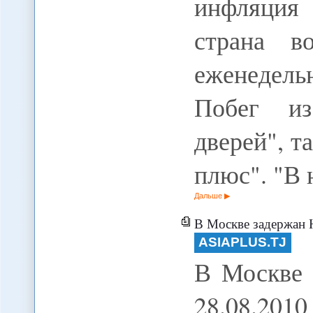
инфляция 
страна в
еженедель
Побег и
дверей", т
плюс". "В 
Дальше
В Москве задержан 
ASIAPLUS.TJ
В Москве 
28.08.20