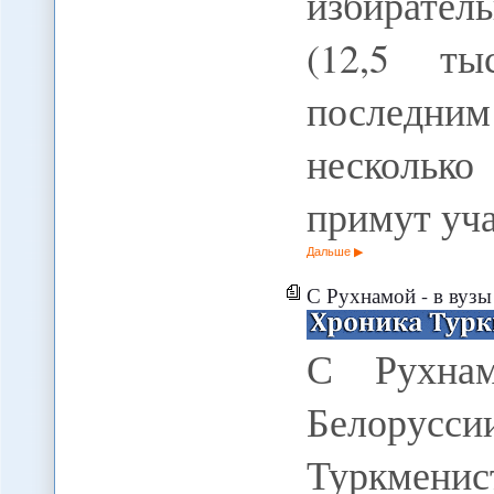
избиратель
(12,5 ты
последн
несколько
примут уч
Дальше
С Рухнамой - в вузы
С Рухна
Белорусс
Туркме