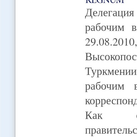
Делегаци
рабочим в
29.08
Высокоп
Туркмении
рабочим 
корреспо
Как со
правитель