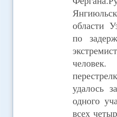
Ферган
Янгиюльс
области У
по задер
экстремис
человек.
перестре
удалось з
одного уч
всех четы