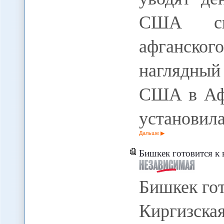
США спо
афганско
наглядный
США в Афг
установила
Дальше
Бишкек готовится к выбора
Бишкек го
Киргизск