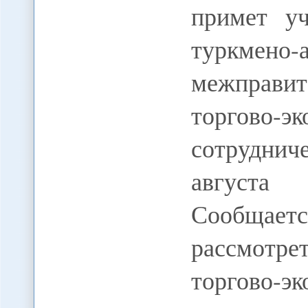
примет уч
туркмено-
межправи
торгово-э
сотруднич
августа 
Сообщает
рассмотре
торгово-эк