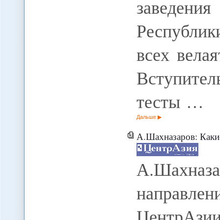
заведени
Республик
всех велая
Вступит
тесты …
Дальше
А.Шахназаров: Какие г
А.Шахна
направлен
ЦентрАз