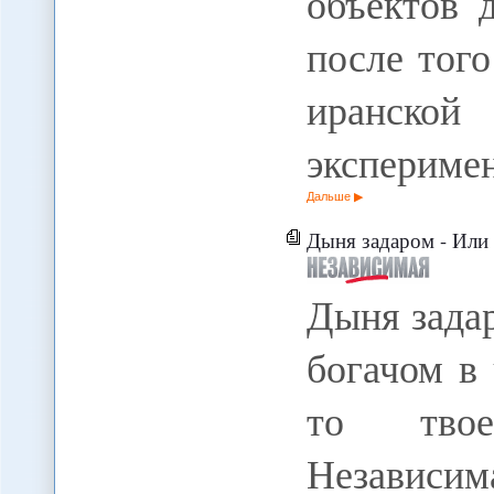
объектов 
после того
иранской
экспериме
Дальше
Дыня задаром - Или как в о
Дыня задар
богачом в
то твое
Независи