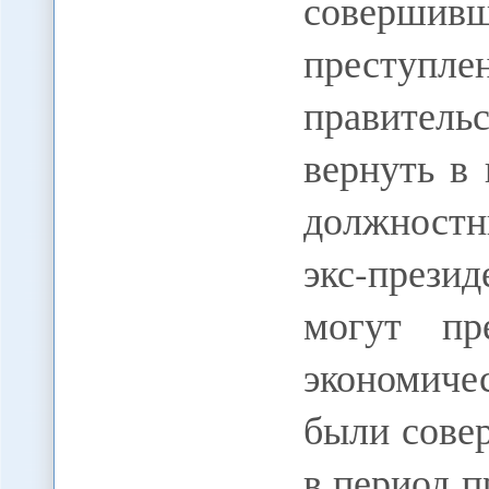
соверш
преступ
правител
вернуть в 
должност
экс-прези
могут пр
экономиче
были сове
в период 