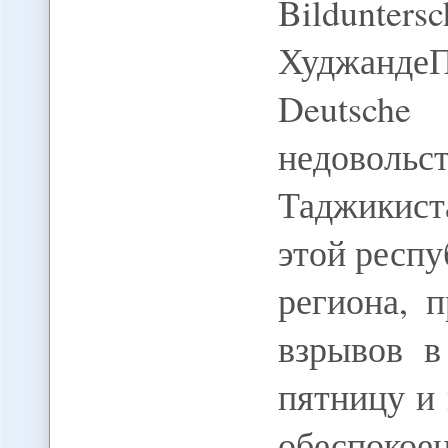
Bildunte
Худжанд
Deutsche
недоволь
Таджикист
этой респу
региона, 
взрывов 
пятницу и 
обеспо