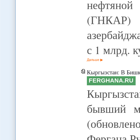
нефтяной
(ГНКАР) 
азербайджа
с 1 млрд. 
Дальше
Кыргызстан: В Бишкеке ар
FERGHANA.RU
Кыргызст
бывший м
(обновле
Фергана.Р