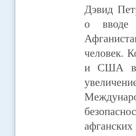
Дэвид Пет
о вводе 
Афганист
человек. 
и США в 
увели
Междуна
безопасно
афганских