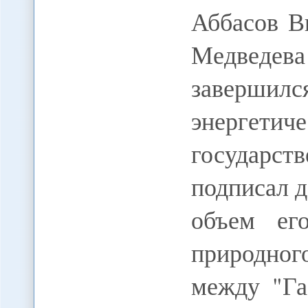
Аббасов В
Медведева
завершил
энергети
государс
подписал 
объем его
природног
между "Га