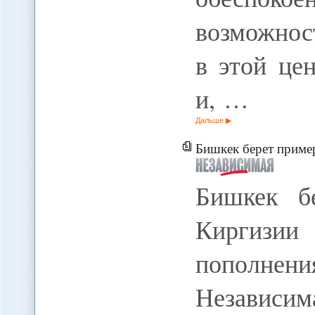
возможнос
в этой це
и, …
Дальше
Бишкек берет пример с 
Бишкек б
Киргизи
пополне
Независ