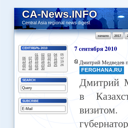
CA-News.INFO
Central Asia regional news digest
начало
2017
7
сентября
2010
СЕНТЯБРЬ
2010
01
02
03
04
05
06
07
08
09
10
11
12
Дмитрий Медведев прибыл в Казахстан с рабочим виз
13
14
15
16
17
18
19
20
21
22
23
24
25
26
27
28
29
30
FERGHANA.RU
Дмитрий 
SEARCH
в Казахс
SUBCRIBE
визитом.
губернат