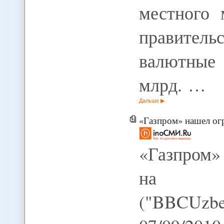
местного 
правитель
валютные
млрд. …
Дальше
«Газпром» нашел ог
«Газпром»
на за
("BBCUzb