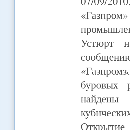
07/09/2
«Газпр
промышле
Устюрт н
сообщ
«Газпромз
буровых 
найдены 
кубически
Откры