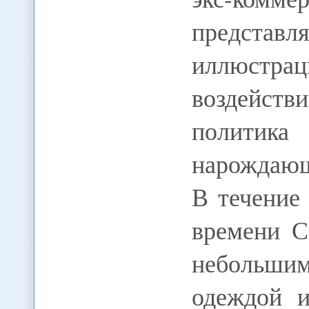
предста
иллюстрац
воздейст
полити
нарождающ
В течение
времени С
небольшим
одеждой 