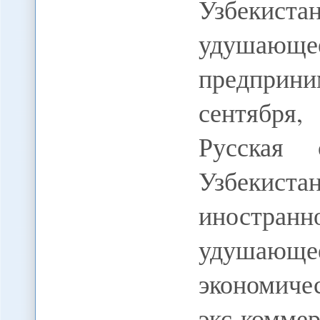
Узбекиста
удушаю
предприни
сентября,
Русская 
Узбекиста
иностра
удушаю
экономиче
экс-ко