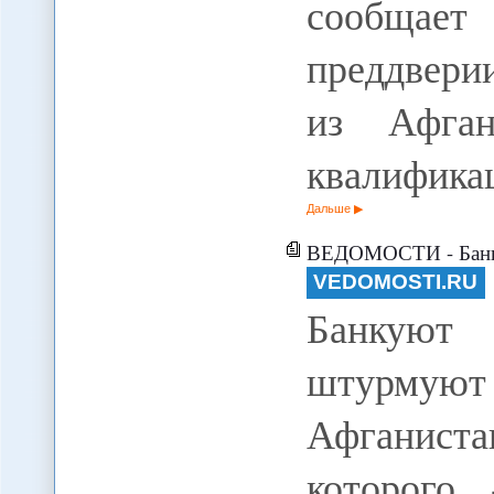
сообщае
преддвери
из Афган
квалифик
Дальше
ВЕДОМОСТИ - Банку
VEDOMOSTI.RU
Банкуют
штурмуют
Афганиста
которого 