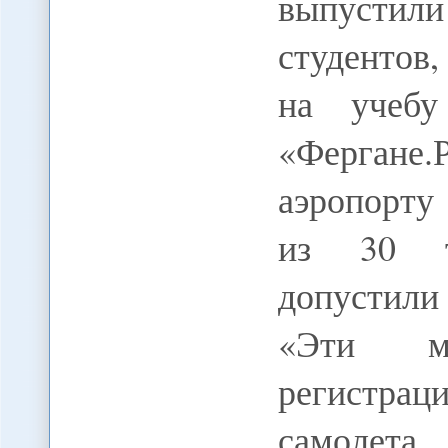
выпустил
студентов
на учеб
«Ферган
аэропорту
из 30 т
допустили
«Эти м
регистрац
самолета