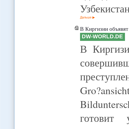
Узбекиста
Дальше
В Киргизии объявят амнист
DW-WORLD.DE
В Киргизи
соверш
преступлен
Gro?ansi
Bildunters
готовит 