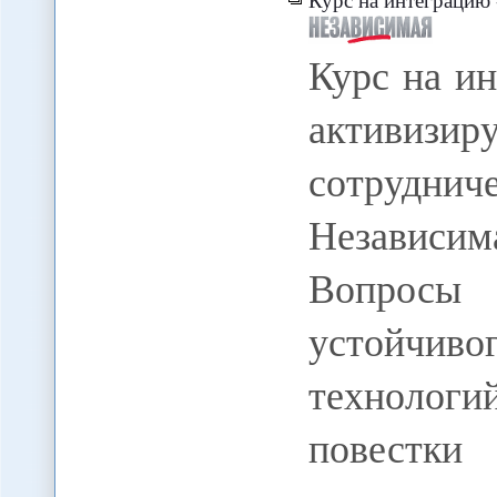
Курс на и
активи
сотрудн
Независим
Вопросы 
устойчив
технолог
повестки