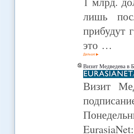
1 млрд. до
лишь пос
прибудут 
это …
Дальше
Визит Медведева в Баку зав
Визит Ме
подписан
Понедельни
EurasiaN