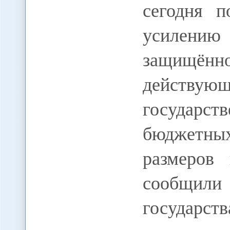
сегодня 
усилени
защищённо
действую
государст
бюджетных
размеров
сообщили 
государст