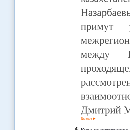
Назарбаев
примут 
межрегио
между Р
проходяще
рассмотре
взаимоотн
Дмитрий М
Дальше
Курс на интеграцию - Р