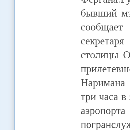
бывший мэ
сообщает 
секретар
столицы О
прилете
Наримана 
три часа в
аэропор
погранслуж