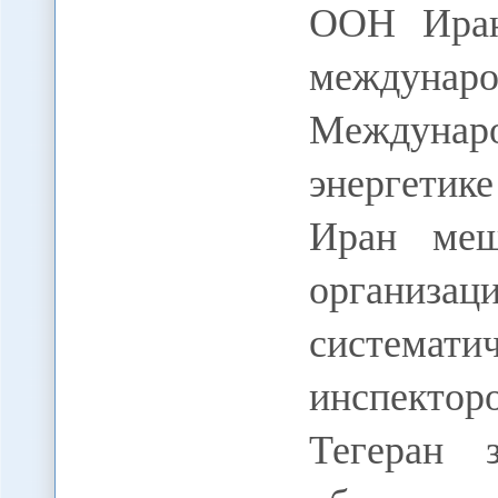
ООН Иран
междуна
Междунаро
энергети
Иран меш
организа
системати
инспекто
Тегеран 