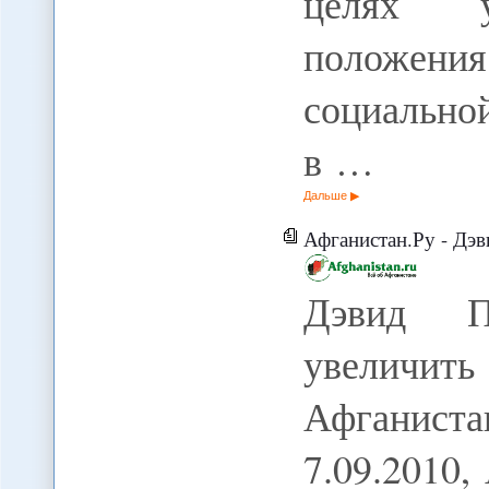
целях у
положен
социально
в …
Дальше
Афганистан.Ру - Дэвид Петрэу
Дэвид П
увеличи
Афганиста
7.09.2010,