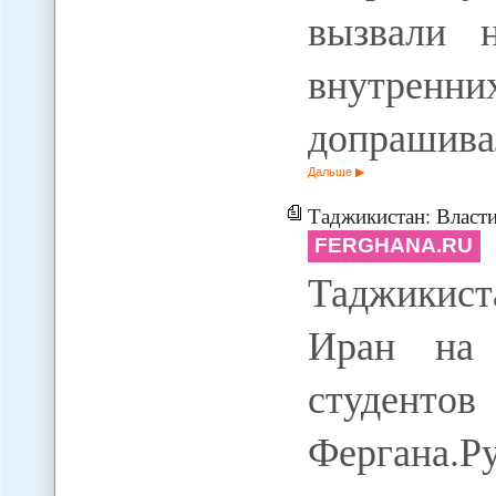
вызвали 
внутрен
допрашива
Дальше
Таджикистан: Власти не в
FERGHANA.RU
Таджикист
Иран на 
студенто
Фергана.