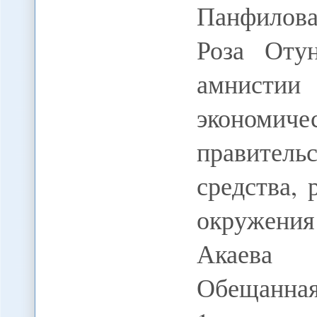
Панфилова
Роза Оту
амнист
экономич
правительс
средства,
окружени
Акаева 
Обещанная