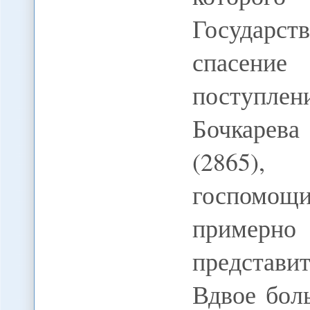
Государст
спасени
поступл
Бочкарева
(2865)
госпомощи
примерн
представ
Вдвое бол