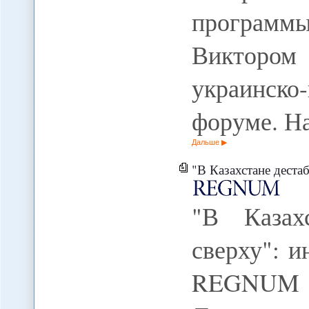
програм
Викторо
украинск
форуме. Н
Дальше
"В Казахстане деста
"В Казах
сверху": и
REGNUM 