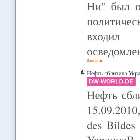
Ни" был о
политичес
входил
осведомл
Дальше
Нефть сблизила Украи
DW-WORLD.DE
Нефть сбл
15.09.2010
des Bildes 
УкраинаВ