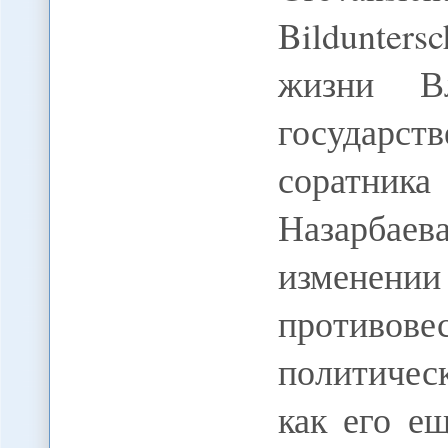
Bildunter
жизни В
государст
соратник
Назарбаев
изменен
противо
политичес
как его е