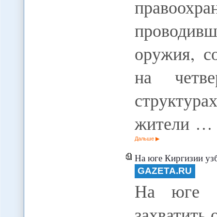
правоох
проводивш
оружия, с
на четв
структура
жители …
Дальше
На юге Киргизии узб
GAZETA.RU
На юге К
захватить 