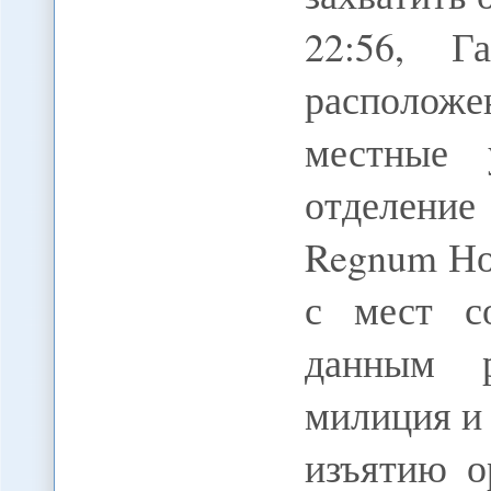
22:56, Г
располож
местные 
отделени
Regnum Но
с мест с
данным р
милиция и
изъятию о