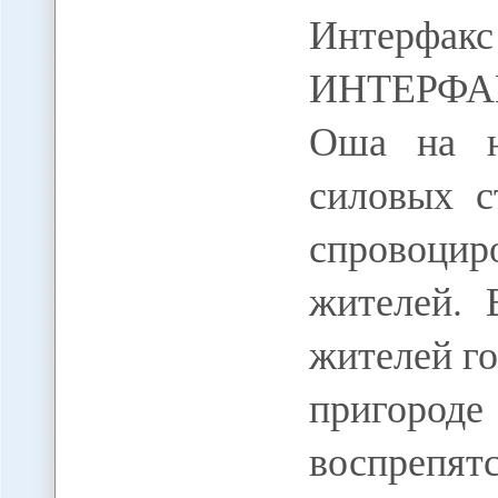
Интерфак
ИНТЕРФАК
Оша на ю
силовых с
спровоцир
жителей. 
жителей го
пригор
воспреп