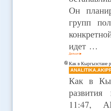
Он планир
групп по
конкретн
идет …
Дальше
Как в Кыргызстане р
ANALITIKA.AKIP
Как в Кы
развития 
11:47, А