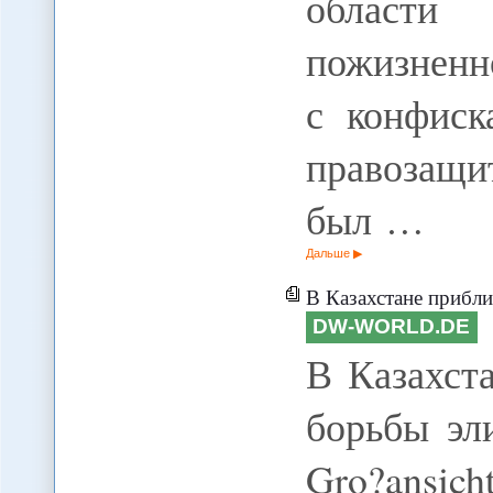
области
пожизнен
с конфиск
правозащи
был …
Дальше
В Казахстане прибли
DW-WORLD.DE
В Казахст
борьбы эли
Gro?ansi