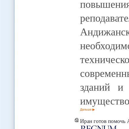
повышен
реподават
Андижан
необходим
техниче
современ
зданий и
имуществ
Дальше
Иран готов помочь Армении и 