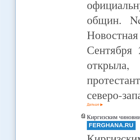
официальн
общин. Ne
Новостная
Сентября 
открыла,
протестан
северо-за
Дальше
Киргизским чиновникам 
FERGHANA.RU
Киргизск