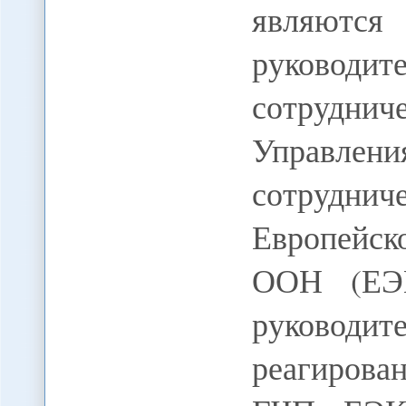
являютс
руководи
сотрудн
Управл
сотрудн
Европейск
ООН (ЕЭ
руководи
реагирова