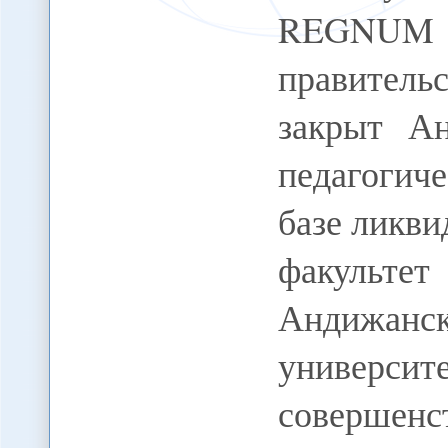
REGNUM
правитель
закрыт Ан
педагогич
базе ликви
факульт
Андижан
университ
совершен