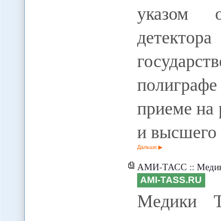
указом 
детект
государст
полиграфе
приеме на 
и высшего 
Дальше
АМИ-ТАСС :: Медики Таджики
AMI-TASS.RU
Медики Т