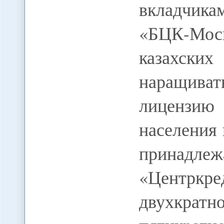
вкладчикам
«БЦК-Моск
казахск
наращивать
лицензию
населения
принад
«Центркре
двухкрат