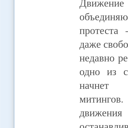
Движени
объедин
протеста 
даже своб
недавно р
одно из 
начнет 
митингов
движен
останавлив