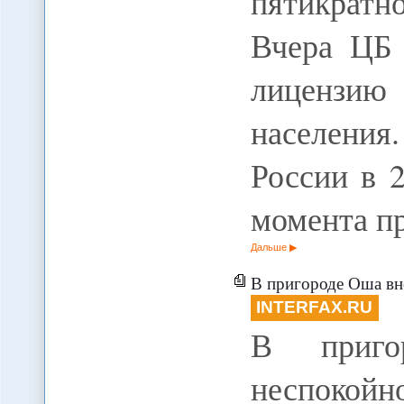
пятикратн
Вчера ЦБ
лицензию
населени
России в 
момента п
Дальше
В пригороде Оша вно
INTERFAX.RU
В приго
неспокойно