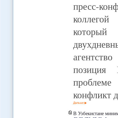
пресс-к
коллегой
который 
двухдне
агентство
позиция 
проблеме
конфликт 
Дальше
В Узбекистане минимум у