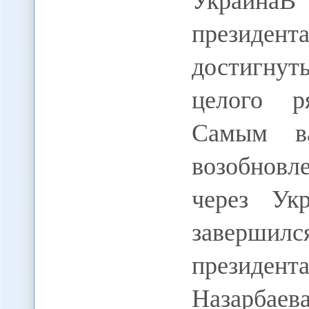
президен
достигнут
целого р
Самым в
возобновле
через Ук
заверши
президен
Назарбае