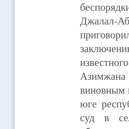
беспоряд
Джалал-А
пригов
заключени
известно
Азимжан
виновным 
юге респу
суд в се