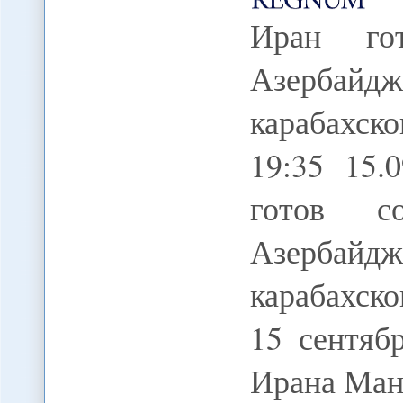
Иран го
Азерба
карабахс
19:35 15
готов с
Азербайдж
карабахско
15 сентяб
Ирана Ман