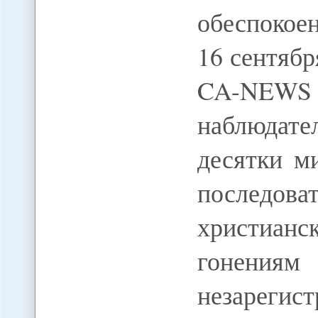
обеспоко
16 сентяб
CA-NEWS 
наблюдател
десятки м
послед
христиа
гонениям
незарегис