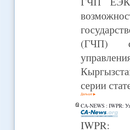
ГЧП ЕЭК 
возможно
государст
(ГЧП) с
управлен
Кыргызста
серии ста
Дальше
CA-NEWS : IWPR: Узб
IWPR: 