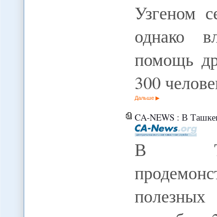
Узгеном с
однако в
помощь др
300 челове
Дальше
CA-NEWS : В Ташкенте инвес
В Таш
продемонс
полезны