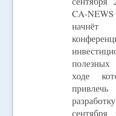
сентября 
CA-NEWS 
начнёт 
конфер
инвестици
полезных
ходе кот
привлеч
разработк
сентября