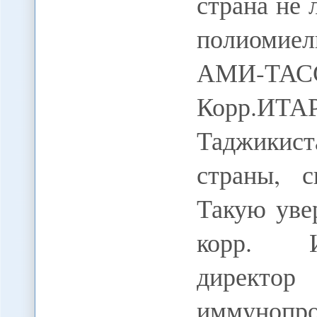
страна не 
полиомиели
АМИ-ТАСС
Корр.ИТА
Таджикис
страны, с
Такую уве
корр. И
директо
иммуноп