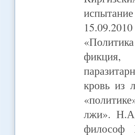
испытание
15.09.20
«Политика
фикция
паразита
кровь из 
«политике
лжи». Н.А
философ 