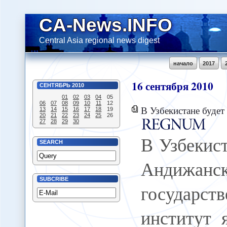
CA-News.INFO
Central Asia regional news digest
начало
2017
16
сентября
2010
СЕНТЯБРЬ
2010
01
02
03
04
05
06
07
08
09
10
11
12
В Узбекистане будет закрыт Андижанский г
13
14
15
16
17
18
19
20
21
22
23
24
25
26
27
28
29
30
В Узбекист
SEARCH
Андижанс
SUBCRIBE
государс
институт 