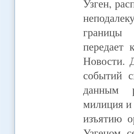
Узген, ра
неподале
границы
передает
Новости. 
событий с
данным р
милиция и
изъятию о
Узгеном с