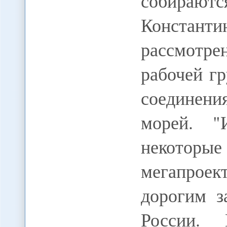
собираю
Константи
рассмотре
рабочей г
соединени
морей. "
некотор
мегапроек
дорогим з
России. 