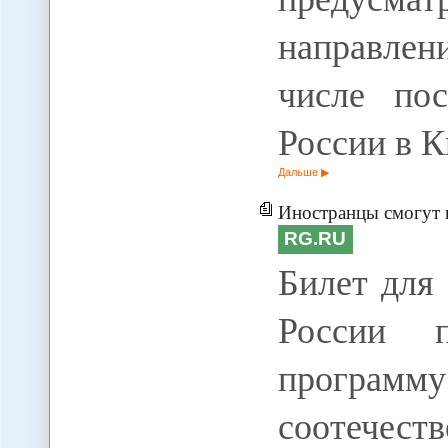
направле
числе пос
России в К
Дальше
Иностранцы смогут получить граждан
RG.RU
Билет для
России п
прогр
соотечес