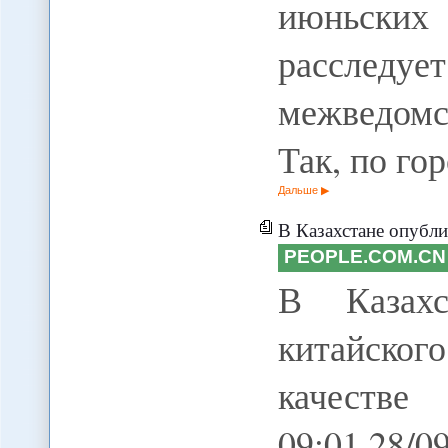
июньских
рассл
межведомс
Так, по го
Дальше
В Казахстане опубликована с
PEOPLE.COM.CN
В Казахс
китайског
качеств
09:01.28/09