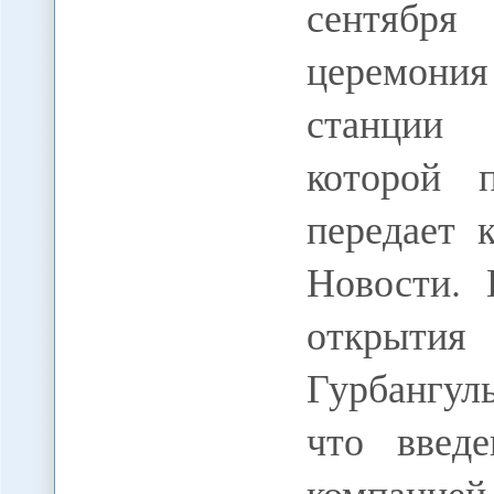
сентября
церемони
станции 
которой 
передает
Новости.
открыти
Гурбангул
что введ
компанией