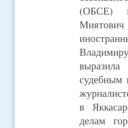
(ОБСЕ) 
Миятови
иностра
Владимиру
выразила 
судебным 
журналисто
в Яккаса
делам гор