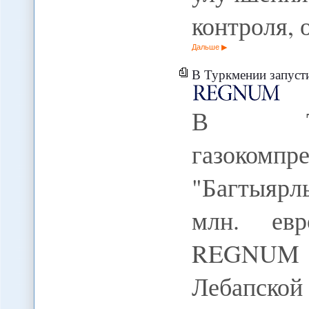
контроля, 
Дальше
В Туркмении запустили газоком
В Тур
газоко
"Багтыяр
млн. евр
REGNUM 
Лебапско