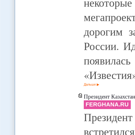
некотор
мегапроек
дорогим з
России. И
появила
«Известия
Дальше
Президент Казахстана Н.Наза
FERGHANA.RU
Президен
встретился