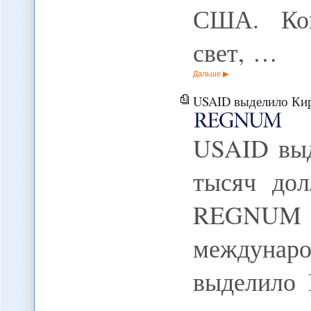
США. Ког
свет, …
Дальше
USAID выделило Кир
USAID выд
тысяч дол
REGNUM
междунар
выделило 