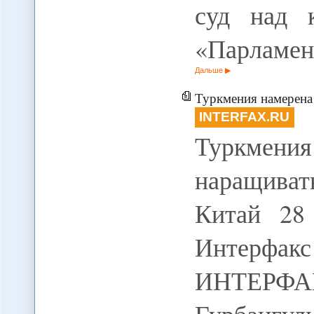
суд над к
«Парламен
Дальше
Туркмения намерена не
INTERFAX.RU
Туркмен
наращиват
Китай 28 
Интерфак
ИНТЕРФАК