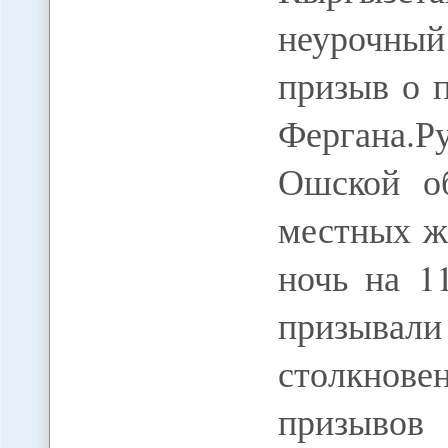
неурочный 
призыв о 
Фергана.
Ошской об
местных ж
ночь на 1
призыва
столкнов
призывов