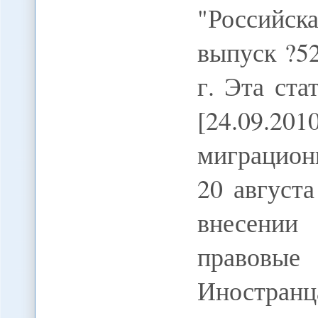
"Российс
выпуск ?52
г. Эта ста
[24.09.2
миграцион
20 август
внесении
правов
Иностранц