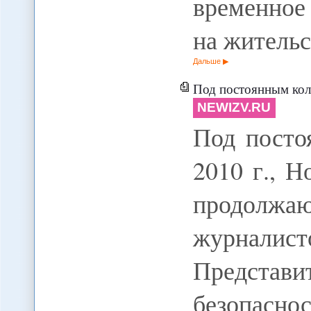
временное
на житель
Дальше
Под постоянным колпаком. В
NEWIZV.RU
Под посто
2010 г., 
продолж
журнал
Предста
безопаснос