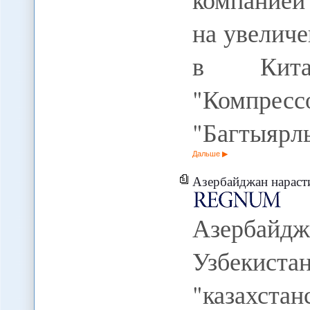
на увелич
в Китай
"Комп
"Багтыярл
Дальше
Азербайджан нарастит связи с
Азербай
Узбекис
"казахста