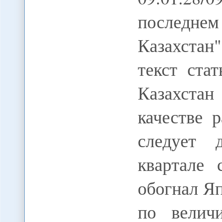
последне
Казахста
текст ста
Казахстан
качестве 
следует 
квартале
обогнал Я
по велич