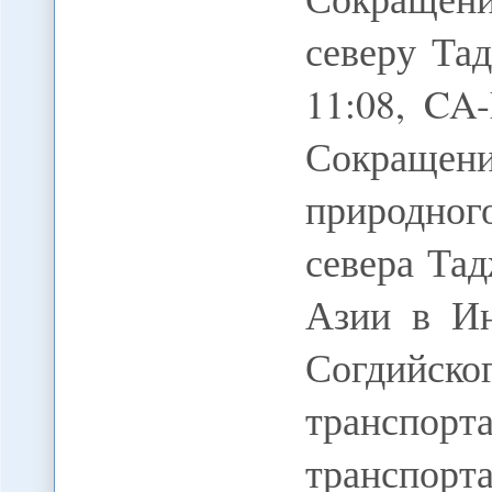
северу Та
11:08, CA
Сокращен
природног
севера Та
Азии в Ин
Согдийск
транспорт
транспор