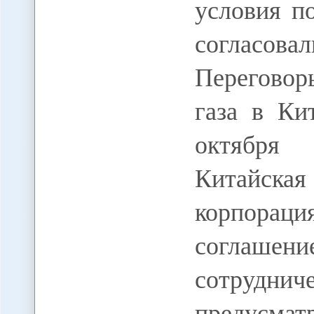
условия по
согласова
Переговор
газа в Ки
октября
Китайская
корпора
соглаше
сотруд
предусма