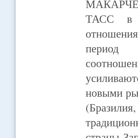
МАКАРЧЕ
ТАСС в 
отношения
период 
соотнош
усиливаю
новыми ры
(Бразилия
традицион
страны За