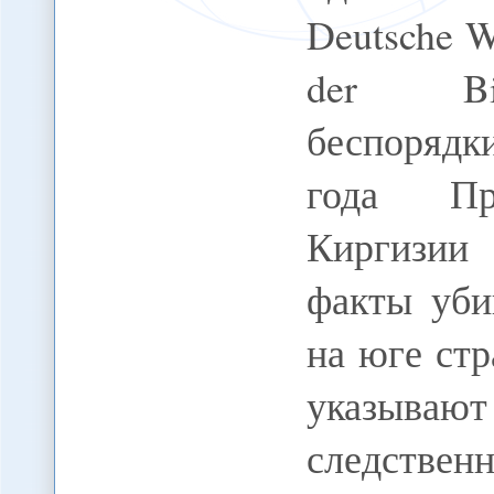
Deutsche We
der Bild
беспорядк
года Пра
Киргизии
факты уби
на юге ст
указывают
следствен