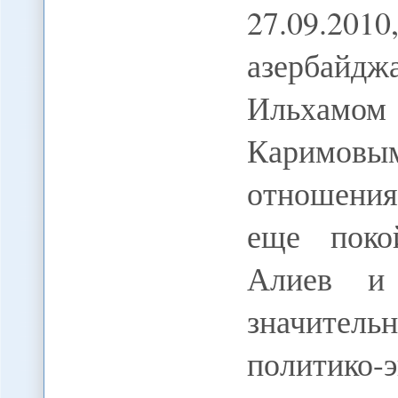
27.09.2
азербайдж
Ильхамо
Каримов
отношени
еще поко
Алиев и 
значител
политико-