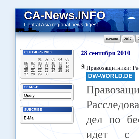
CA-News.INFO
Central Asia regional news digest
начало
2017
28
сентября
2010
СЕНТЯБРЬ
2010
01
02
03
04
05
06
07
08
09
10
11
12
Правозащитники: Расследование уголовных дел 
13
14
15
16
17
18
19
20
21
22
23
24
25
26
27
28
29
30
DW-WORLD.DE
Правозащи
SEARCH
Расследо
SUBCRIBE
дел по бе
идет с н