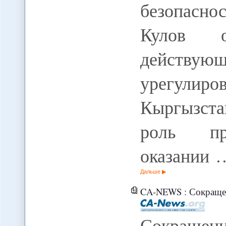
безопаснос
Кулов о
действую
урегул
Кыргызста
роль пр
оказании 
Дальше
CA-NEWS : Сокращен
Сокращени