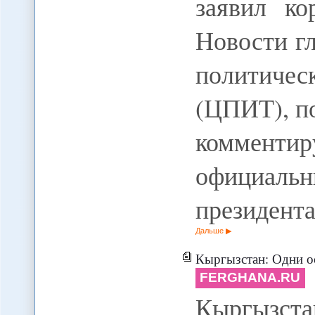
заявил к
Новости г
политичес
(ЦПИТ), п
комментир
официал
президент
Дальше
Кыргызстан: Одни осуждены з
FERGHANA.RU
Кыргызс