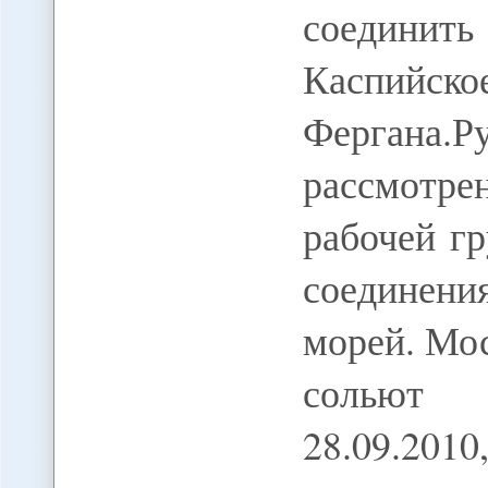
соединит
Каспийск
Фергана
рассмотре
рабочей г
соединени
морей. Мо
сольют 
28.09.201