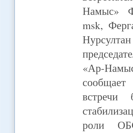
Намыс» Ф
msk, Ферг
Нурсулт
председат
«Ар-Намы
сообщает
встречи 
стабилиза
роли ОБ