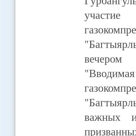
Гурбангу
участи
газоко
"Багтыярл
вечером 
"Вводи
газоко
"Багтыяр
важных и
призванн