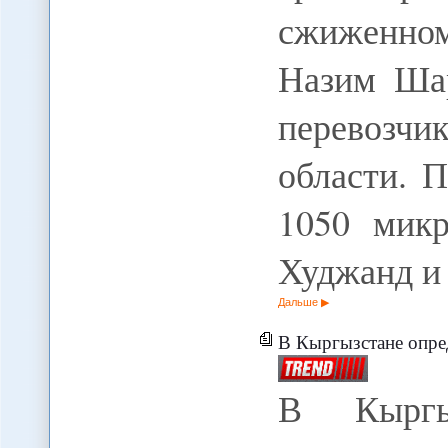
сжиженно
Назим Шар
перевозчи
области. 
1050 микр
Худжанд и 
Дальше
В Кыргызстане опред
В Кыргы