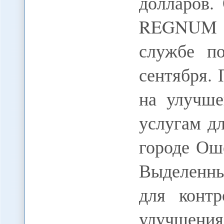
долларов.
REGNUM Н
службе п
сентября.
на улучше
услугам д
городе Оше
Выделенн
для конт
улучшения