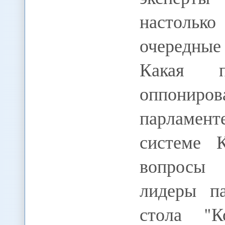
настолько
очередны
Какая п
оппониров
парламен
системе 
вопросы 
лидеры па
стола "К