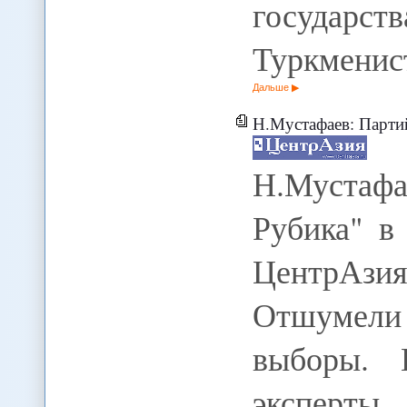
госуда
Туркменис
Дальше
Н.Мустафаев: Парти
Н.Муста
Рубика" в 
ЦентрАзия
Отшумели
выборы. 
эксперты