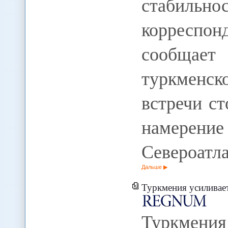
стабильн
корресп
сообщае
туркменс
встречи с
намерени
Североатл
Дальше
Туркмения усиливает контр
Туркмени