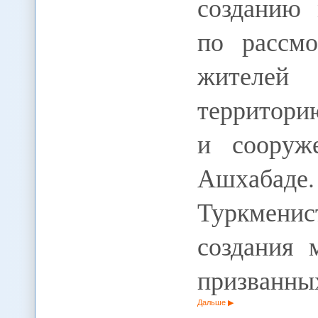
созданию 
по рассм
жителей
территори
и сооруж
Ашхабаде
Туркмени
создания 
призванных
Дальше