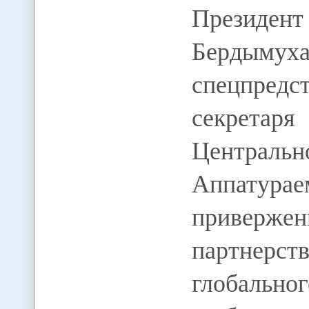
Президен
Бердымух
спецпред
секрет
Центральн
Аппат
приверж
партнерс
глобальн