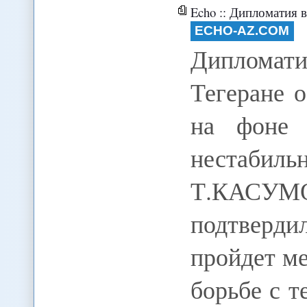
Echo :: Дипломатия 
ECHO-AZ.COM
Дипломати
Тегеране 
на фоне 
нестабил
Т.КАСУМ
подтверд
пройдет м
борьбе с т