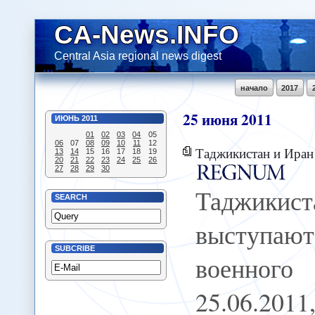
CA-News.INFO
Central Asia regional news digest
начало
2017
25
июня
2011
ИЮНЬ
2011
01
02
03
04
05
06
07
08
09
10
11
12
Таджикистан и Иран выступают за 
13
14
15
16
17
18
19
20
21
22
23
24
25
26
27
28
29
30
Таджик
SEARCH
выступаю
SUBCRIBE
военног
25.06.20