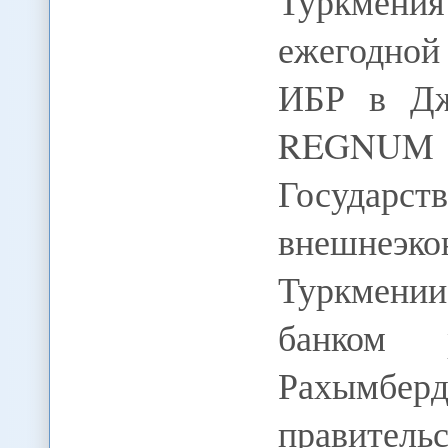
Туркмени
ежегодной
ИБР в Дж
REGNUM 
Госуд
внешнеэк
Туркмени
банком 
Рахымб
правитель