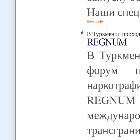
Наши спе
Дальше
В Туркмении проходит межд
В Туркмен
форум п
наркотраф
REGNUM 
междуна
трансгран