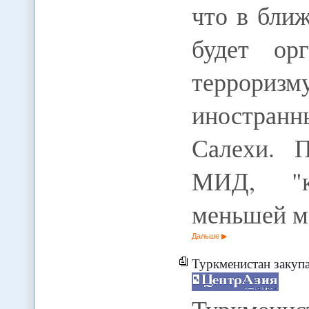
что в бли
будет ор
террори
иностран
Салехи. 
МИД, "к
меньшей м
Дальше
Туркменистан закупае