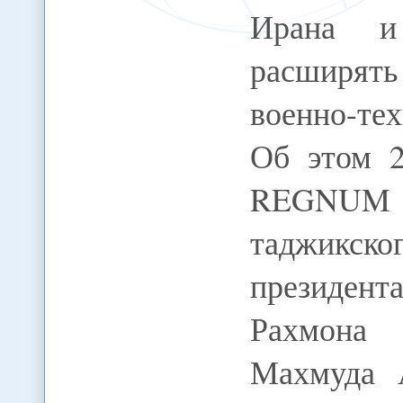
Ирана и
расширять
военно-те
Об этом 
REGNUM с
таджикск
президен
Рахмона 
Махмуда 