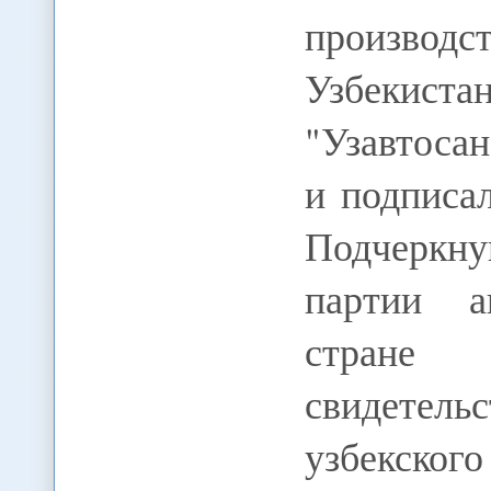
производ
Узбекист
"Узавтосан
и подписа
Подчеркну
партии а
стране
свидетель
узбекско