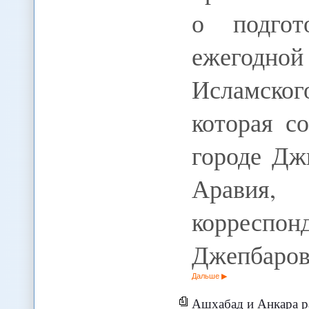
о подго
ежегодной
Исламско
которая с
городе Дж
Аравия
коррес
Джепбаров
Дальше
Ашхабад и Анкара рассмотр