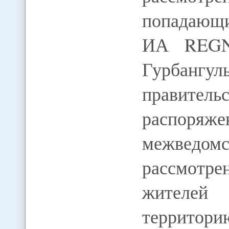
попадающи
ИА REGN
Гурбанг
правитель
распор
межведо
рассмотр
жителей
территори