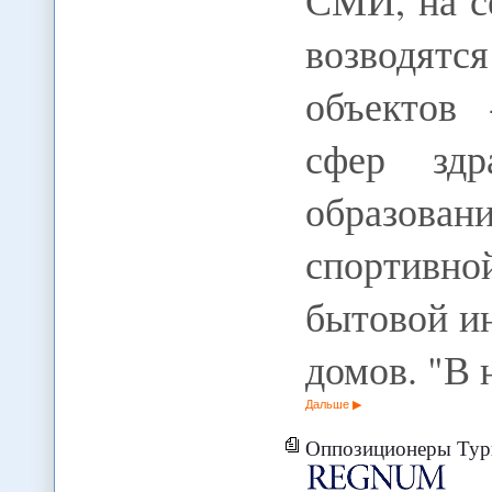
СМИ, на с
возводят
объектов 
сфер здр
образован
спортивно
бытовой и
домов. "В 
Дальше
Оппозиционеры Туркмении сомнева