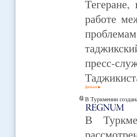
Тегеране,
работе ме
проблем
таджикск
пресс-
Таджикист
Дальше
В Туркмении создана комисси
В Туркме
рассмотр