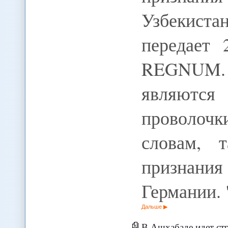
Узбекист
передает
REGNUM. 
являют
проволочк
словам, 
признания
Германии.
Дальше
В Ашхабаде идет строите