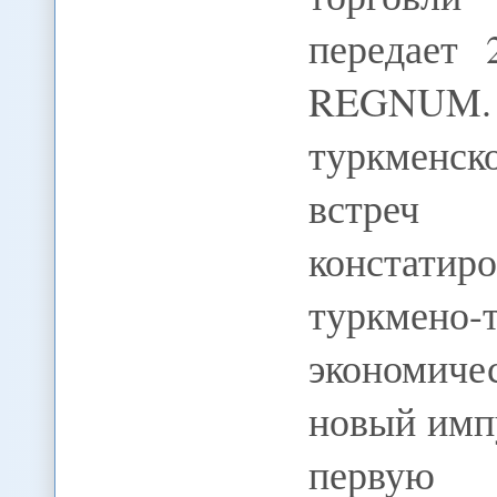
передает
REGNUM. 
туркменск
встреч
констатир
туркмен
экономич
новый импу
первую о