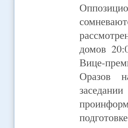
Оппози
сомневаю
рассмотре
домов 20
Вице-пре
Оразов н
заседа
проинформ
подготовк