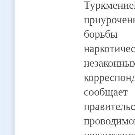
Туркмени
приуроче
борьбы 
наркотич
незаконны
корресп
сообщает 
правител
провод
представи