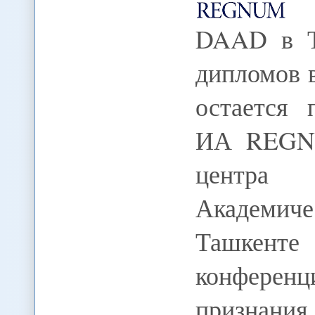
DAAD в Т
дипломов 
остается 
ИА REGNU
центра
Академич
Ташкенте
конферен
признания