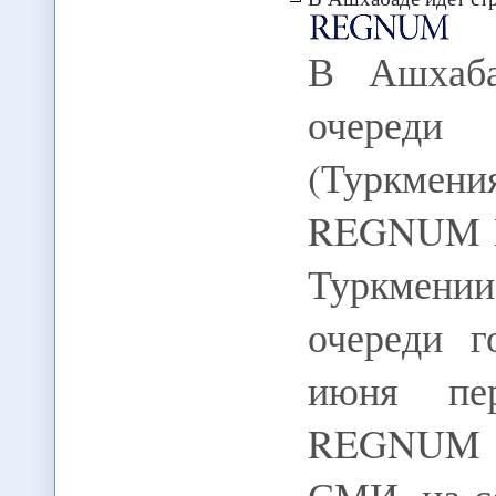
В Ашхаба
очереди
(Туркмен
REGNUM В 
Туркмени
очереди г
июня пер
REGNUM с