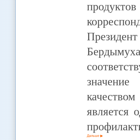
продуктов
коррес
Президен
Бердыму
соответст
значение
качество
является 
профилакт
Дальше