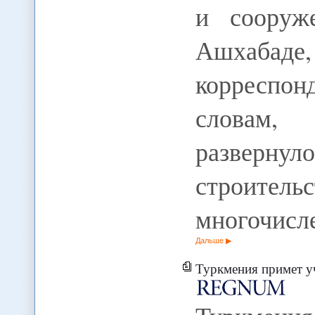
и сооруж
Ашхабад
корреспо
словам,
разверн
строител
многочисл
Дальше
Туркмения примет участие в