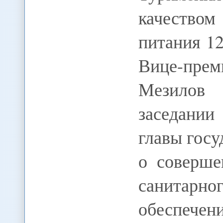
качеством
питания 1
Вице-прем
Мезилов
заседании
главы госу
о соверше
санитарн
обеспечен