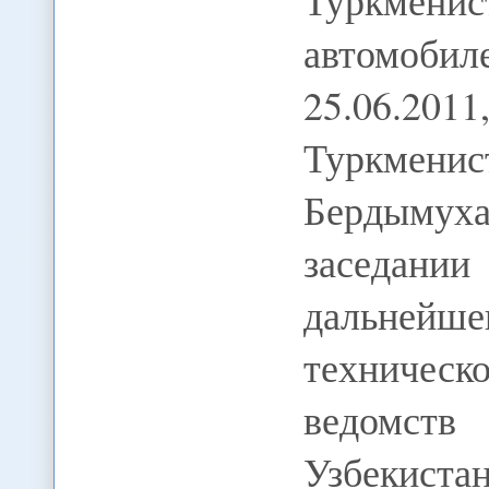
Туркменис
автомоби
25.06.20
Туркме
Бердымуха
заседани
дальнейше
техническ
ведомств
Узбекист