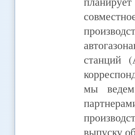
планируе
совмес
произво
автогазон
станций 
корреспо
мы ведем
партнера
произво
выпуску об