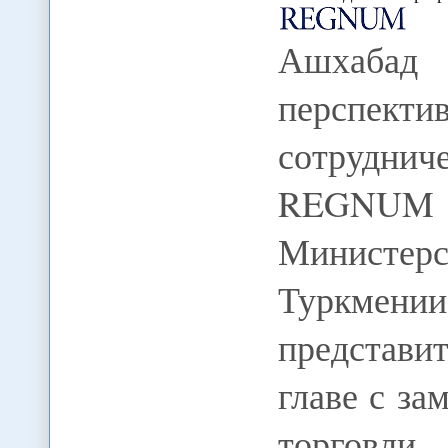
Ашхабад
перспекти
сотруднич
REGNUM
Министе
Туркмени
представи
главе с з
торговли