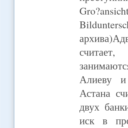
Gro?ansi
Bildunters
архива)А
считает,
занимают
Алиеву и
Астана сч
двух банк
иск в про