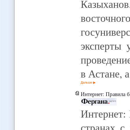
Казыхано
восточног
госуниве
эксперты 
проведени
в Астане, 
Дальше
Интернет: Правила безопасной р
Интернет:
странах с