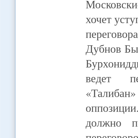
Московски
хочет усту
перегово
Дубнов Бы
Бурхонид
ведет п
«Талибан»
оппозиции
должно п
перегово