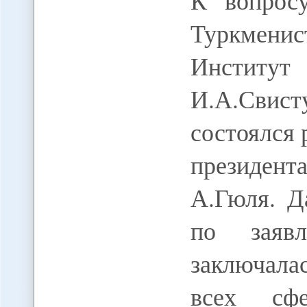
К вопрос
Туркмен
Инстит
И.А.Свис
состоялся 
президен
А.Гюля. Д
по заявл
заключала
всех сф