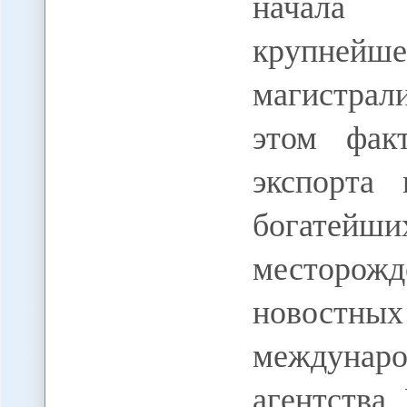
начала 
крупнейш
магистра
этом фак
экспорта
богат
месторож
новостны
междуна
агентства.