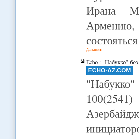
Ирана М
Армению
состоятьс
Дальше
Echo : "Набукко" бе
ECHO-AZ.COM
"Набукк
100(2541)
Азербай
инициатор