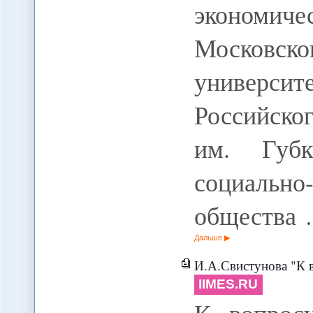
экономиче
Московс
универс
Российско
им. Губ
социальн
общества
Дальше
И.А.Свистунова "К 
IIMES.RU