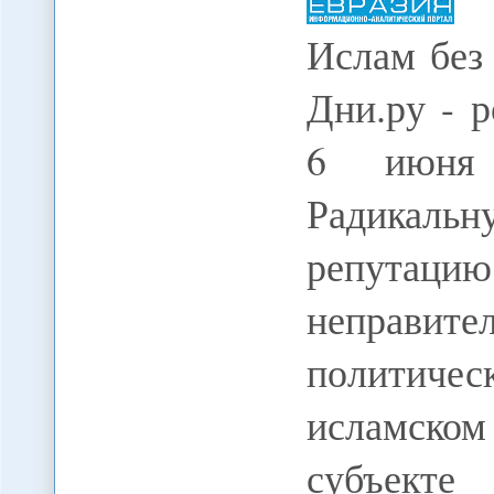
Ислам без 
Дни.ру - р
6 июня 
Радикал
репутацию
неправит
политичес
исламском
субъекте