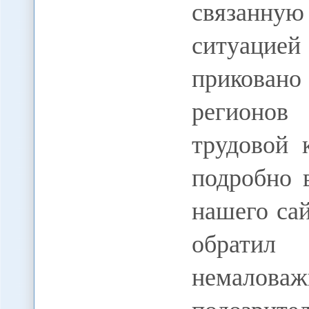
связанну
ситуацие
прикован
регионов
трудовой 
подробно 
нашего са
обратил
немал