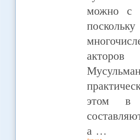
можно с 
поскол
многочисл
акторов 
Мусульм
практичес
этом в 
составля
а …
Дальше