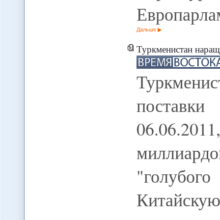
Европарла
Дальше
Туркменистан наращи
Туркменис
поставки
06.06.20
миллиардо
"голубог
Китайску