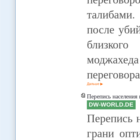
талибами.
после убий
близкого
моджахе
переговор
Дальше
Перепись населения в Таджи
DW-WORLD.DE
Перепись 
грани опт