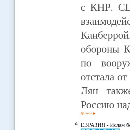
с КНР. СШ
взаимоде
Канберро
обороны К
по воору
отстала от
Лян такж
Россию н
Дальше
ЕВРАЗИЯ - Ислам без