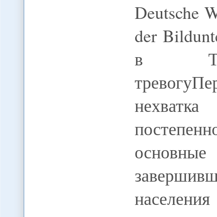
Deutsche We
der Bildunt
в Тад
тревогуПе
нехватк
постепен
основные 
завершивш
населения