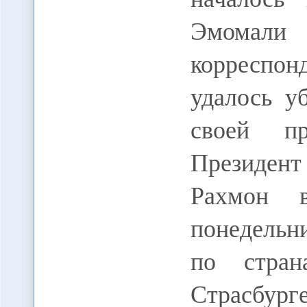
Эмомали
корреспо
удалось у
своей пр
Президен
Рахмон 
понедельн
по стран
Страсбу