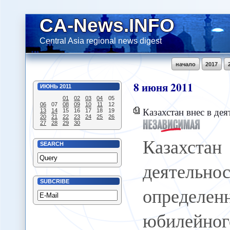
CA-News.INFO
Central Asia regional news digest
начало
2017
8
июня
2011
ИЮНЬ
2011
01
02
03
04
05
06
07
08
09
10
11
12
Казахстан внес в деятельность ШОС определенную новизну - Накануне юби
13
14
15
16
17
18
19
20
21
22
23
24
25
26
27
28
29
30
Казахс
SEARCH
деятел
SUBCRIBE
определ
юбилейно