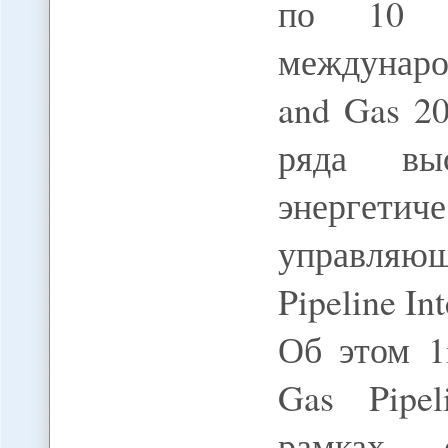
по 10 
междунаро
and Gas 2
ряда вы
энергетич
управляющ
Pipeline In
Об этом 1
Gas Pipel
рамках 