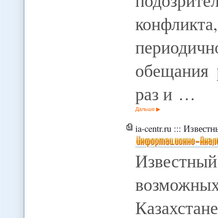
подозрит
конфликт
периодичн
обещания 
раз и …
Дальше
ia-centr.ru ::: Известный 
Известны
возможны
Казахстан