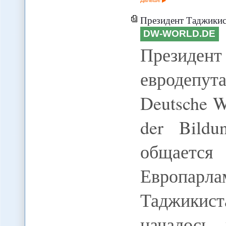
Президент Таджикистана з
DW-WORLD.DE
Президен
евродепут
Deutsche We
der Bildu
общае
Европарл
Таджикис
началось