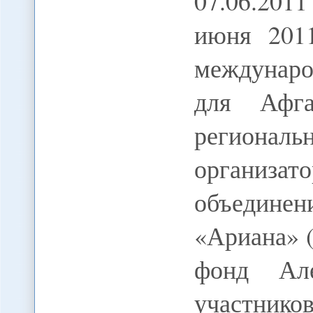
07.06.201
июня 201
междунаро
для Афга
регионал
организ
объедин
«Ариана» 
фонд Але
участник