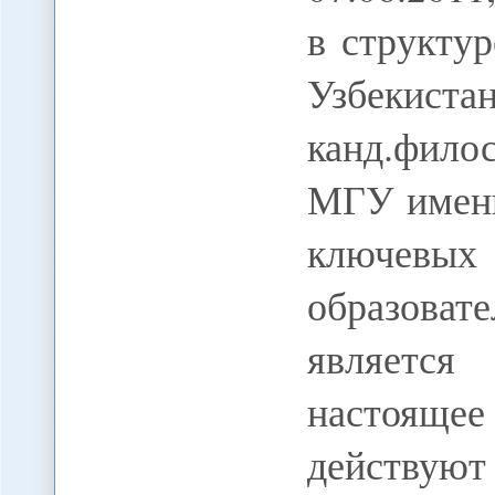
в структу
Узбекис
канд.фило
МГУ имени
ключевых 
образоват
является
настоящее
действу