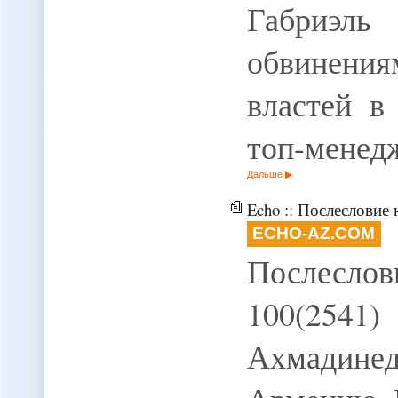
Габриэл
обвинени
властей в
топ-менед
Дальше
Echo :: Послесловие
ECHO-AZ.COM
Послесло
100(2541
Ахмадин