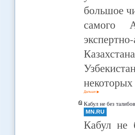
большое чи
самого А
экспертно
Казахста
Узбекиста
некоторых
Дальше
Кабул не без талибо
MN.RU
Кабул не 