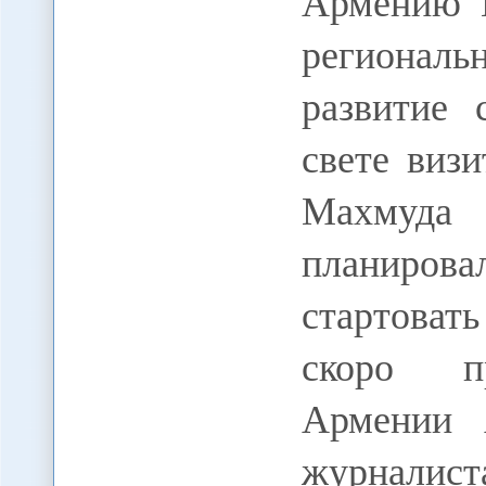
Армению 
регионал
развитие
свете виз
Махмуда
планиро
стартоват
скоро пр
Армении 
журналис