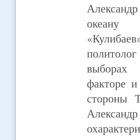
Александ
океану 
«Кулибае
политолог
выборах 
факторе и
стороны Т
Алексан
охаракте