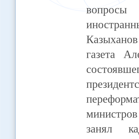
вопросы
иностран
Казыхано
газета А
состояв
президент
перефор
министро
занял к