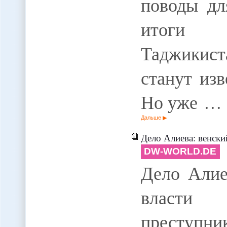
поводы дл
итоги 
Таджикиста
станут изв
Но уже …
Дальше
Дело Алиева: венский адвокат 
DW-WORLD.DE
Дело Алие
власти 
преступник