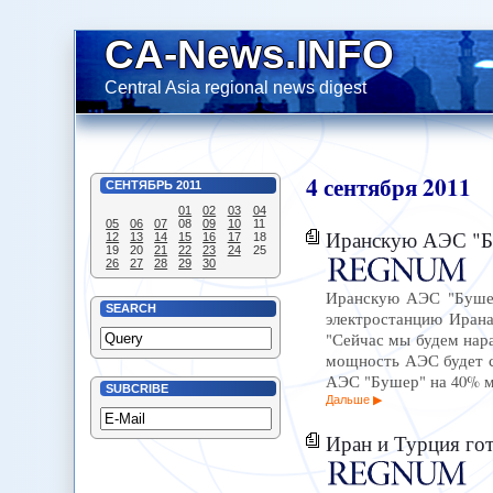
CA-News.INFO
Central Asia regional news digest
4
сентября
2011
СЕНТЯБРЬ
2011
01
02
03
04
05
06
07
08
09
10
11
Иранскую АЭС "Бу
12
13
14
15
16
17
18
19
20
21
22
23
24
25
26
27
28
29
30
Иранскую АЭС "Бушер
SEARCH
электростанцию Ирана
"Сейчас мы будем нара
мощность АЭС будет с
АЭС "Бушер" на 40% м
SUBCRIBE
Дальше
Иран и Турция го