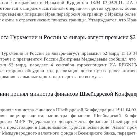
ятся к вторжению в Иракский Курдистан 18:34 03.09.2011, И
 готовится к широкомасштабным операциям против курдских боеви
лью проведения операции Иран перебросил на границу с Ираком боле
т окопы в стратегических пунктах границы. Утверждается, что Ира
ота Туркмении и России за январь-август превысил $
Туркмении и России за январь-август превысил $2 млрд 15:13 
трече с президентом России Дмитрием Медведевым сообщил, что о
сил $2 млрд, передает 4 сентября корреспондент ИА REGNUM
ече стороны обсудили ход реализации достигнутых ранее догов
щивания взаимовыгодного партнерства по всему …
нии принял министра финансов Швейцарской Конфед
принял министра финансов Швейцарской Конфедерации 15:11 04.0
нял вице-президента, министра финансов Швейцарской Конф
просам МВФ Федерального департамента финансов Швейцарско
я в предстоящей в Национальной туристической зоне "Аваза" про
 Международного валютного фонда и Всемирного банка, передае