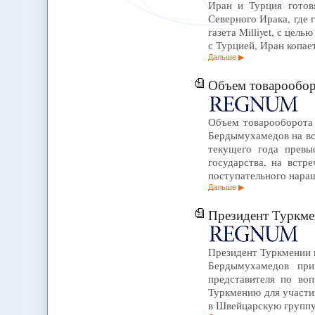
Иран и Турция готов
Северного Ирака, где
газета Milliyet, с це
с Турцией, Иран копае
Дальше
Объем товарообор
Объем товарооборота 
Бердымухамедов на вс
текущего года превы
государства, на встр
поступательного нара
Дальше
Президент Туркме
Президент Туркмении 
Бердымухамедов при
представителя по во
Туркмению для участи
в Швейцарскую группу