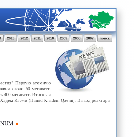
4
2013
2012
2011
2010
2009
2008
2007
поиск
вестия" Первую атомную
ляла около 60 мегаватт.
 400 мегаватт. Итоговая
д Хадем Каеми (Hamid Khadem Qaemi). Вывод реактора
EGNUM