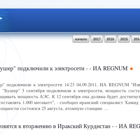
начало
2017
2016
2015
201
шер" подключили к электросети - - ИА REGNUM
" подключили к электросети 14:23 04.09.2011, ИА REGNUM "Из
 "Бушер" 3 сентября подключили к электросети, мощность состав
щивать мощность АЭС. К 12 сентября она должна будет достигнуть
оставлять 1.000 мегаватт", - сообщил иранский специалист Хами
ощности состоялся 25 августа, атомную станцию …
товятся к вторжению в Иракский Курдистан - - ИА R