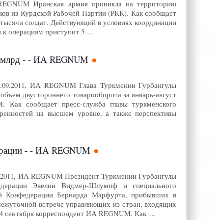
А REGNUM Иранская армия проникла на территорию
ков из Курдской Рабочей Партии (РКК). Как сообщает
е тысячи солдат. Действующий в условиях координации
н к операциям приступит 5 …
2 млрд - - ИА REGNUM
04.09.2011, ИА REGNUM Глава Туркмении Гурбангулы
бъем двустороннего товарооборота за январь-август
. Как сообщает пресс-служба главы туркменского
оренностей на высшем уровне, а также перспективы
ерации - - ИА REGNUM
9.2011, ИА REGNUM Президент Туркмении Гурбангулы
едерации Эвелин Видмер-Шлумпф и специального
й Конфедерации Бернарда Марфурта, прибывших в
межуточной встрече управляющих из стран, входящих
т 4 сентября корреспондент ИА REGNUM. Как …