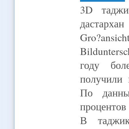
3D таджи
дастархан
Gro?ansi
Bildunters
году бол
получили 
По данны
процентов
В таджик