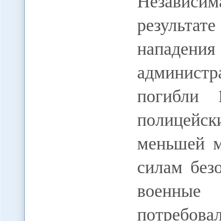
Независим
результат
напад
админист
погибли
полицейс
меньшей м
силам без
военны
потребов