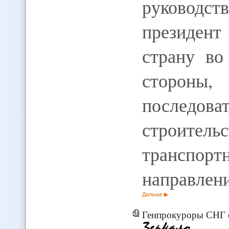
руководс
президент
страну во
сторон
последова
строите
трансп
направлен
Дальше
Генпрокуроры СНГ со