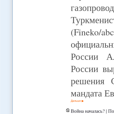
газопр
Туркмени
(Fineko/a
официал
России А
России вы
решения 
мандата Е
Дальше
Война началась? | По