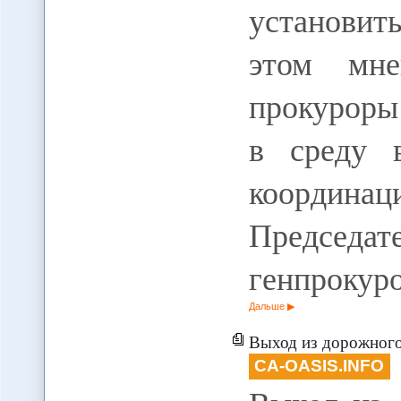
установить
этом мне
прокуроры
в среду 
коорди
Председ
генпрокур
Дальше
Выход из дорожного 
CA-OASIS.INFO