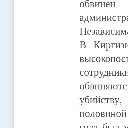
обвине
администр
Независим
В Киргиз
высокопо
сотрудни
обвиняютс
убийств
половиной
года был 