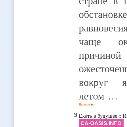
стране в 
обстанов
равновеси
чаще ок
причиной 
ожесточен
вокруг я
летом …
Дальше
Ехать в будущее :: 
CA-OASIS.INFO