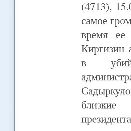
(4713), 15
самое гром
время ее
Киргизии 
в убий
админист
Садырку
близкие
президент