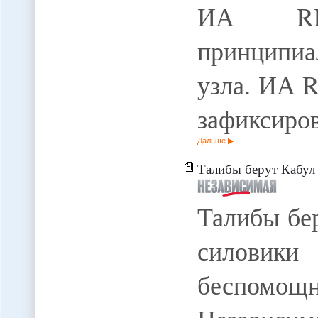
ИА RE
принципиа
узла. ИА 
зафиксиро
Дальше
Талибы берут Кабул за го
Талибы бе
силовики
беспом