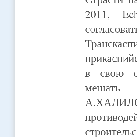
2011, Ec
согласова
Транскасп
прикаспий
в свою о
мешать 
А.ХАЛИЛО
противо
строител