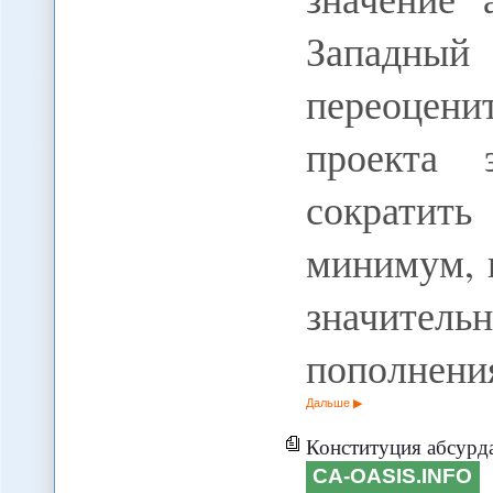
Западны
переоцени
проекта 
сократить
минимум, в
значитель
пополнен
Дальше
Конституция абсурда
CA-OASIS.INFO