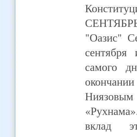
Конститу
СЕНТЯБРЬ
"Оазис" С
сентября 
самого д
окончани
Ниязовым
«Рухнама
вклад э