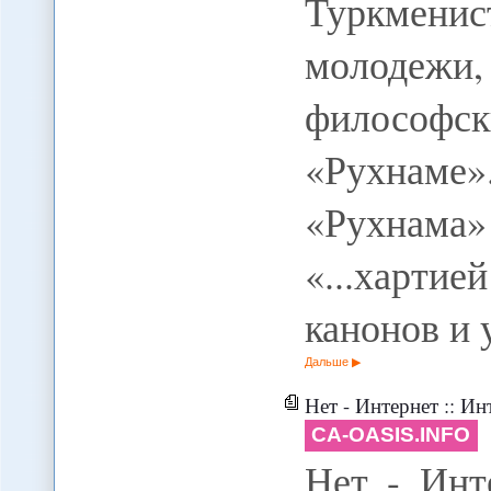
Туркменис
молодежи,
философск
«Рухнаме»
«Рухнам
«...хартие
канонов и
Дальше
Нет - Интернет :: И
CA-OASIS.INFO
Нет - Инт