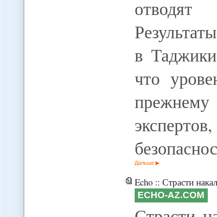
отводят
Результат
в Таджики
что урове
прежнем
эксперто
безопасно
Дальше
Echo :: Страсти накал
ECHO-AZ.COM
Страсти на