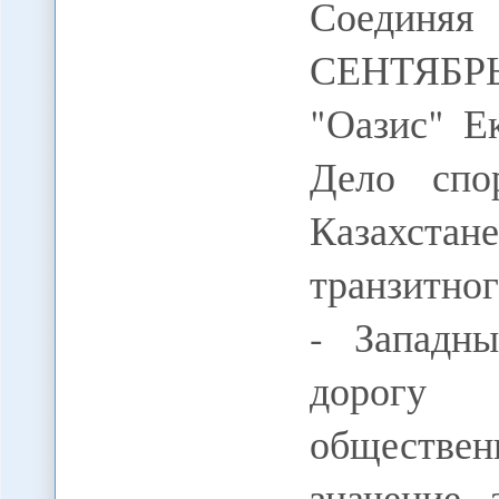
Соединяя
СЕНТЯБРЬ
"Оазис" Е
Дело спо
Казахстан
транзитно
- Западн
дорогу
обществе
значение 