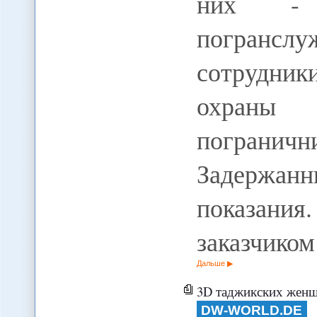
них - 
погран
сотрудни
охраны
пограни
Задержанн
показани
заказчико
Дальше
3D таджикских женщин: д
DW-WORLD.DE