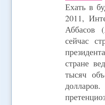
Ехать в б
2011, Инт
Аббасов 
сейчас ст
президент
стране ве
тысяч объ
долларов
претенц