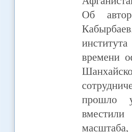
Афганист
Об автор
Кабырбаев
институт
времени о
Шанха
сотруднич
прошло у
вместили
масштаба,