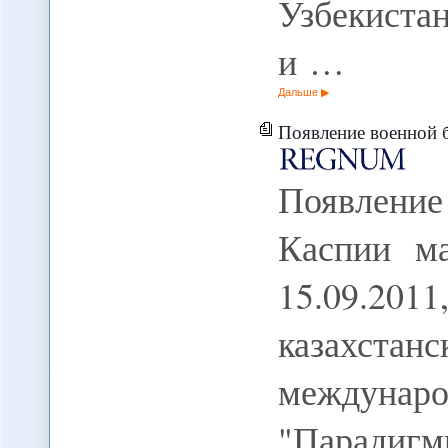
Узбекиста
и …
Дальше
Появление военной ба
Появлен
Каспии ма
15.09.201
казахстан
междун
"Парад