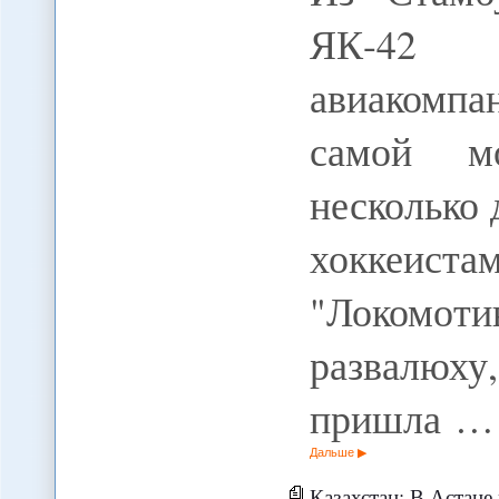
ЯК-42 р
авиакомпа
самой мо
несколько 
хоккеи
"Локомоти
развалюх
пришла …
Дальше
Казахстан: В Астане разв