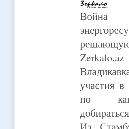
Война 
энергоре
решающую 
Zerkalo
Владикавк
участия в
по кавк
добиратьс
Из Стамб