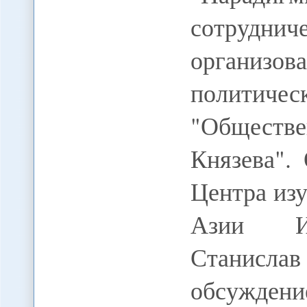
сотрудн
организов
политич
"Обществ
Князева".
Центра из
Азии Ин
Станисл
обсуждени