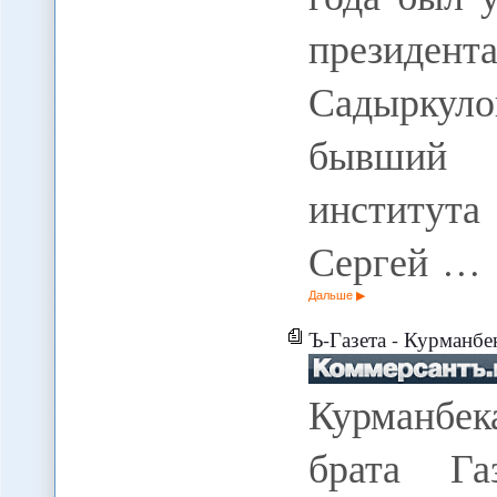
президент
Садыркул
бывший д
института
Сергей …
Дальше
Ъ-Газета - Курманбе
Курманбек
брата Га