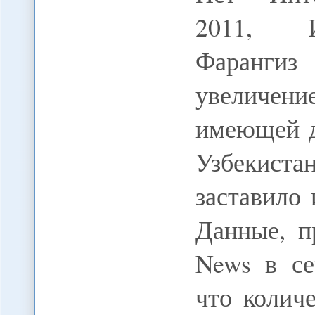
2011, И
Фарангиз
увеличен
имеющей д
Узбекист
заставило
Данные, п
News в се
что колич