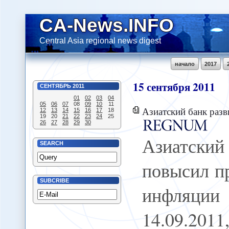
CA-News.INFO
Central Asia regional news digest
начало
2017
15
сентября
2011
СЕНТЯБРЬ
2011
01
02
03
04
05
06
07
08
09
10
11
Азиатский банк развития повысил про
12
13
14
15
16
17
18
19
20
21
22
23
24
25
26
27
28
29
30
Азиатски
SEARCH
повысил п
SUBCRIBE
инфляци
14.09.20