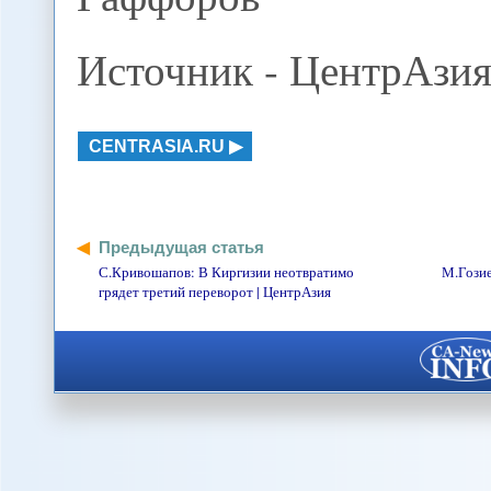
Источник - ЦентрАзи
CENTRASIA.RU
Предыдущая статья
С.Кривошапов: В Киргизии неотвратимо
М.Гозие
грядет третий переворот | ЦентрАзия