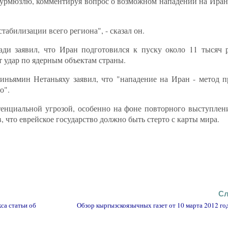
урмюзлю, комментируя вопрос о возможном нападении на Иран
табилизации всего региона", - сказал он.
ади заявил, что Иран подготовился к пуску около 11 тысяч
т удар по ядерным объектам страны.
иньямин Нетаньяху заявил, что "нападение на Иран - метод 
о".
тенциальной угрозой, особенно на фоне повторного выступлен
что еврейское государство должно быть стерто с карты мира.
Сл
са статьи об
Обзор кыргызскоязычных газет от 10 марта 2012 го