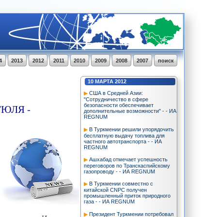
4
2013
2012
2011
2010
2009
2008
2007
поиск
10
МАРТА
2012
США в Средней Азии:
"Сотрудничество в сфере
ГЮЛЯ -
безопасности обеспечивает
дополнительные возможности" - - ИА
REGNUM
В Туркмении решили упорядочить
бесплатную выдачу топлива для
частного автотранспорта - - ИА
REGNUM
Ашхабад отмечает успешность
переговоров по Транскаспийскому
газопроводу - - ИА REGNUM
В Туркмении совместно с
китайской CNPC получен
промышленный приток природного
газа - - ИА REGNUM
Президент Туркмении потребовал