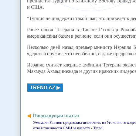
президента Турции по Ближнему Востоку Эршад Х
и США.
"Турция не поддержит такой шаг, это приведет к дес
Ранее посол Тегерана в Ливане Газанфар Рокнаб
американским базам в регионе, если они осуществя
Несколько дней назад премьер-министр Израиля Б
ядерного оружия, что неизбежно, и даже предрешен
Израиль считает ядерные амбиции Тегерана экзис
Махмуда Ахмадинежада и других иранских лидеров, 
TREND.AZ
Предыдущая статья
Эмомали Рахмон предложил исключить из Уголовного кодек
ответственности СМИ за клевету - Trend