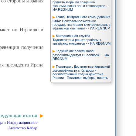
 со стороны Израиля
принять меры по созданию
экономических зон и технопарков - -
ИА REGNUM
Глава Центрального командования
США: Центральноазиатские
государства играют ключевую роль в
 ракет по Израилю и
афганской кампании - - ИА REGNUM
Миграционная служба
Таджикистана решит проблемы
китайских мигрантов - - ИА REGNUM
превенции получения
Таджикские власти вновь
разрешили доступ к Facebook - - ИА
REGNUM
ия президента Ирана
Политолог: Достигнутые Киргизией
договорённости с Катаром -
ассиметричный ход на действия
России - Политика, выборы, власть -
Новости - ИА REGNUM
В Ашхабаде стартует чемпионат
Центральной Азии по самбо - - ИА
REGNUM
Echo :: "Центральноазиатская
инициатива" Кремля: что за кадром?
едующая статья
Е.Дьяконов: Германия - всячески
прикрывает Ислама Каримова. Мне
да :: Информационное
страшно от этого... | ЦентрАзия
Агентство Кабар
"Алиби": Сколько китайцев в
Кыргызстане? | ЦентрАзия