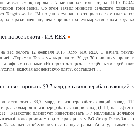
ан может экспортировать 7 миллионов тонн зерна 11:16 12.
лионов тонн зерна. Об этом заявил министр сельского хозяйст
ет Tengrinews.kz. "Мы оцениваем наш потенциал по темпам экспор
о, но гораздо меньше, чем в прошлогоднем маркетинговом году, к
ет на вес золота - ИА REX
 на вес золота 12 февраля 2013 10:56, ИА REX C начала текущ
анией «Туркмен Телеком» выросли от 30 до 70 с лишним процент
 тарифными планами «Интернет для дома», введёнными в действие с 
к услуга, включая абонентскую плату, составляет …
ует инвестировать $3,7 млрд в газоперерабатывающий
 инвестировать $3,7 млрд в газоперерабатывающий завод 11
ллиарда долларов в газоперерабатывающий завод (ГПЗ) на нефтег
erg. "Казахстан планирует инвестировать 3,7 миллиарда доллар
тываемый консорциумом под операторством BG Group. Республика 
. "Завод начнет обеспечивать столицу страны - Астану, а также с