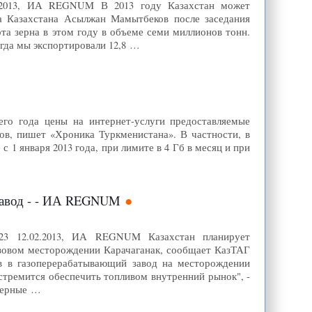
02.2013, ИА REGNUM В 2013 году Казахстан может
ва Казахстана Асылжан Мамытбеков после заседания
та зерна в этом году в объеме семи миллионов тонн.
огда мы экспортировали 12,8 …
его года цены на интернет-услуги предоставляемые
ов, пишет «Хроника Туркменистана». В частности, в
1 января 2013 года, при лимите в 4 Гб в месяц и при
 завод - - ИА REGNUM
:23 12.02.2013, ИА REGNUM Казахстан планирует
азовом месторождении Карачаганак, сообщает КазТАГ
ов в газоперерабатывающий завод на месторождении
стремится обеспечить топливом внутренний рынок", -
еверные …