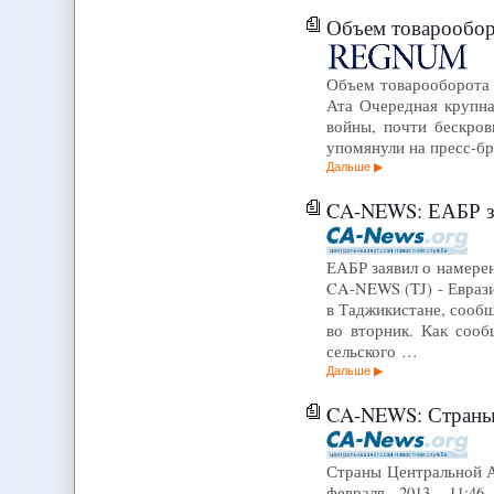
Объем товарообор
Объем товарооборота 
Ата Очередная крупна
войны, почти бескров
упомянули на пресс-бр
Дальше
CA-NEWS: ЕАБР зая
ЕАБР заявил о намерен
CA-NEWS (TJ) - Еврази
в Таджикистане, сооб
во вторник. Как сооб
сельского …
Дальше
CA-NEWS: Страны Центра
Страны Центральной А
февраля 2013, 11:4