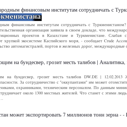
родным финансовым институтам сотрудничать с Туркм
ным финансовым институтам сотрудничать с Туркменистаном? 11
тельственная организация заявила в своем докладе, что междуна
тиционных проектов в Казахстане и Туркменистане. Слабая с
 хрупкой экосистеме Каспийского моря, - сообщает Crude Account
ьство автомагистралей, портов и железных дорог, международны
а бундесвер, грозит месть талибов | Аналитика, комментарии, репор
м на бундесвер, грозит месть талибов DW.DE | 12.02.2013 
пасности. За сотрудничество с "оккупантами" им может отомстить
чиками, охранниками, техническим персоналом. По данным минис
отрудничает около 1300 местных жителей. Что станет с этими люд
 …
хстан может экспортировать 7 миллионов тонн зерна 