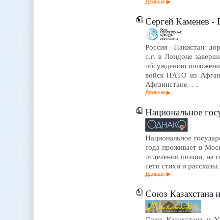
Дальше
Сергей Каменев - Рос
Россия - Пакистан: до
с.г. в Лондоне завер
обсуждению положения
войск НАТО из Афгани
Афганистане. …
Дальше
Национальное госу
Национальное государс
года проживает в Мос
отделении поэзии, на 
сети стихи и рассказы,
Дальше
Союз Казахстана и
Союз Казахстана и У