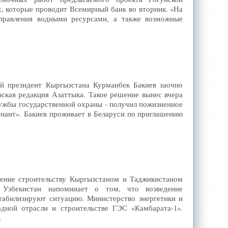
х, которые проводит Всемирный банк во вторник. «На
управления водными ресурсами, а также возможные
ый президент Кыргызстана Курманбек Бакиев заочно
ская редакция Азаттыка. Такое решение вынес вчера
ужбы государственной охраны - получил пожизненное
енант». Бакиев проживает в Беларуси по приглашению
ение строительству Кыргызстаном и Таджикистаном
g Узбекистан напоминает о том, что возведение
стабилизируют ситуацию. Министерство энергетики и
дной отрасли и строительстве ГЭС «Камбарата-1».
…