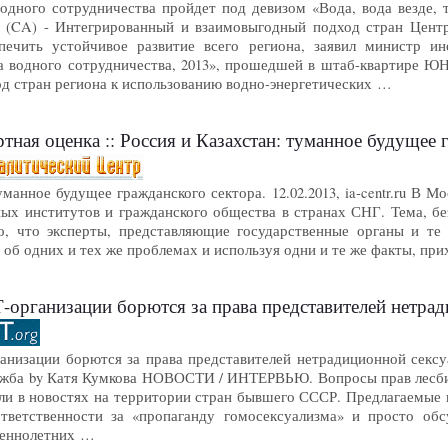
дного сотрудничества пройдет под девизом «Вода, вода везде, то
CA) - Интегрированный и взаимовыгодный подход стран Центра
печить устойчивое развитие всего региона, заявил министр и
 водного сотрудничества, 2013», прошедшей в штаб-квартире Ю
д стран региона к использованию водно-энергетических …
спертная оценка :: Россия и Казахстан: туманное будущее
уманное будущее гражданского сектора. 12.02.2013, ia-centr.ru В
ых институтов и гражданского общества в странах СНГ. Тема, без
о, что эксперты, представляющие государственные органы и те 
 об одних и тех же проблемах и используя одни и те же факты, при
анизации борются за права представителей нетрадиционной сексу
низации борются за права представителей нетрадиционной сексуал
лужба by Катя Кумкова НОВОСТИ / ИНТЕРВЬЮ. Вопросы прав лесбиян
али в новостях на территории стран бывшего СССР. Предлагаемые 
ответственности за «пропаганду гомосексуализма» и просто об
шеннолетних …