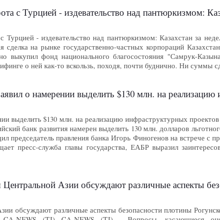
ота с Турцией - издевательство над пантюркизмом: К
с Турцией - издевательство над пантюркизмом: Казахстан за нед
я сделка на рынке государственно-частных корпораций Казахстан
но выкупил фонд национального благосостояния "Самрук-Казына"
ифинге о ней как-то вскользь, походя, почти буднично. Ни суммы с
вил о намерении выделить $130 млн. на реализацию и
ии выделить $130 млн. на реализацию инфраструктурных проектов 
йский банк развития намерен выделить 130 млн. долларов льготно
щил председатель правления банка Игорь Финогенов на встрече с
щает пресс-служба главы государства, ЕАБР выразил заинтересов
льной Азии обсуждают различные аспекты безопасности плотины Рогун
зии обсуждают различные аспекты безопасности плотины Рогунско
6, CA-NEWS (TJ) CA-NEWS (TJ) - Вопросы, касающиеся оце