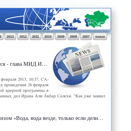
4
2013
2012
2011
2010
2009
2008
2007
поиск
- глава МИД Ирана
евраля 2013, 10:37, CA-
х проведения 26 февраля
кой ядерной программы в
анных дел Ирана Али Акбар Салехи. "Как уже заявил
ода, вода везде, только если делиться ею»