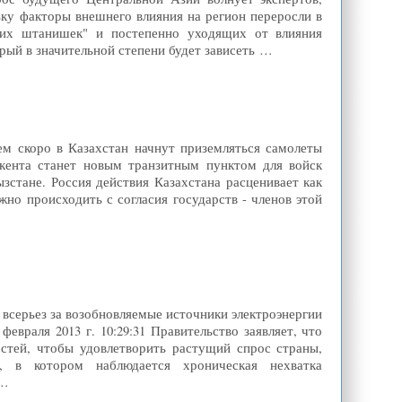
льку факторы внешнего влияния на регион переросли в
тких штанишек" и постепенно уходящих от влияния
торый в значительной степени будет зависеть …
ем скоро в Казахстан начнут приземляться самолеты
кента станет новым транзитным пунктом для войск
зстане. Россия действия Казахстана расценивает как
но происходить с согласия государств - членов этой
ся всерьез за возобновляемые источники электроэнергии
евраля 2013 г. 10:29:31 Правительство заявляет, что
стей, чтобы удовлетворить растущий спрос страны,
н, в котором наблюдается хроническая нехватка
 …