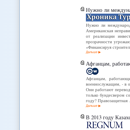
Нужно ли междуна
Нужно ли международ
Американская неправи
от реализации инвес
прозрачности угрожают
«Финансируя строител
Дальше
Афганцам, работающим н
Афганцам, работающи
военнослужащим, - в о
Они работают перевод
только бундесвером с
году? Правозащитная
Дальше
В 2013 году Каза