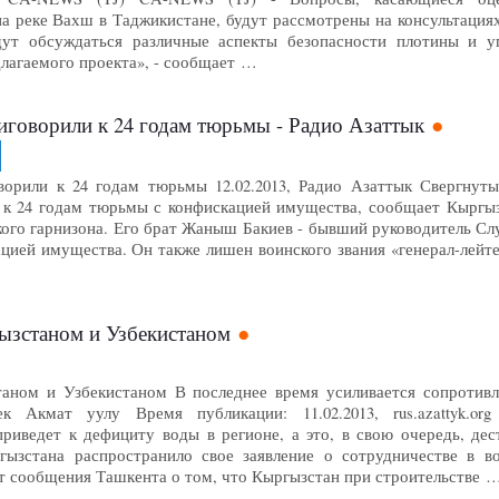
на реке Вахш в Таджикистане, будут рассмотрены на консультация
дут обсуждаться различные аспекты безопасности плотины и 
лагаемого проекта», - сообщает …
иговорили к 24 годам тюрьмы - Радио Азаттык
ворили к 24 годам тюрьмы 12.02.2013, Радио Азаттык Свергнут
 к 24 годам тюрьмы с конфискацией имущества, сообщает Кыргыз
ого гарнизона. Его брат Жаныш Бакиев - бывший руководитель Сл
ацией имущества. Он также лишен воинского звания «генерал-лейт
зстаном и Узбекистаном
аном и Узбекистаном В последнее время усиливается сопротивл
 Акмат уулу Время публикации: 11.02.2013, rus.azattyk.or
приведет к дефициту воды в регионе, а это, в свою очередь, де
ызстана распространило свое заявление о сотрудничестве в во
т сообщения Ташкента о том, что Кыргызстан при строительстве 