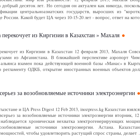
 добрый десяток лет. Но сегодня он актуален как никогда, поско
фикации центральноазиатских государств, выросших из "коро
е России. Какой будет ЦА через 10-15-20 лет - вопрос, ответ на ко
 перекочует из Киргизии в Казахстан » Махаля
рекочует из Киргизии в Казахстан 12 февраля 2013, Махаля Совс
зами из Афганистана. В ближайшей перспективе аэропорт Чим
 альянса взамен пока действующей военной базы «Манас» в Кыргы
но регламенту ОДКБ, открытие иностранных военных объектов долж
всерьез за возобновляемые источники электроэнергии
зстане и ЦА Press Digest 12 Feb 2013, inozpress.kg Казахстан взял
всерьез за возобновляемые источники электроэнергии вторник, 12 ф
 наблюдается хроническая нехватка электрогенерирующих мощно
озобновляемые источники электроэнергии. Астана. Казахста
мощностей, чтобы удовлетворить растущий спрос страны, делает