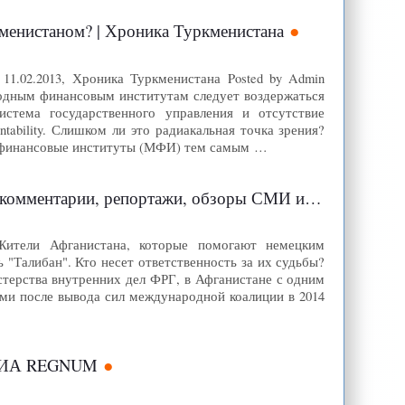
енистаном? | Хроника Туркменистана
.02.2013, Хроника Туркменистана Posted by Admin
родным финансовым институтам следует воздержаться
истема государственного управления и отсутствие
ability. Слишком ли это радиакальная точка зрения?
е финансовые институты (МФИ) тем самым …
тажи, обзоры СМИ из Германии | DW.DE | 12.02.2013
Жители Афганистана, которые помогают немецким
 "Талибан". Кто несет ответственность за их судьбы?
терства внутренних дел ФРГ, в Афганистане с одним
ьми после вывода сил международной коалиции в 2014
- - ИА REGNUM