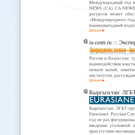
Международный год во
NEWS (CA) CA-NEWS (
ресурсов может обес
«Международного года
взаимовыгодный подхо
Дальше
ia-centr.ru ::: Эк
Россия и Казахстан: т
взаимодействия властн
немало копий, заметн
институтов, рассуждая
Дальше
Кыргызстан: ЛГБТ-орг
Кыргызстан: ЛГБТ-орга
Eurasianet: Русская С
год не раз фигуриров
введении уголовной 
присутствии несовер