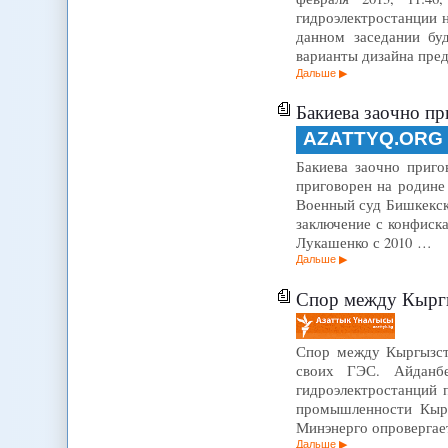
гидроэлектростанции 
данном заседании бу
варианты дизайна пред
Дальше
Бакиева заочно пр
AZATTYQ.ORG
Бакиева заочно приго
приговорен на родине
Военный суд Бишкекск
заключение с конфиск
Лукашенко с 2010 …
Дальше
Спор между Кыргы
Спор между Кыргызст
своих ГЭС. Айданбек
гидроэлектростанций 
промышленности Кырг
Минэнерго опровергае
Дальше