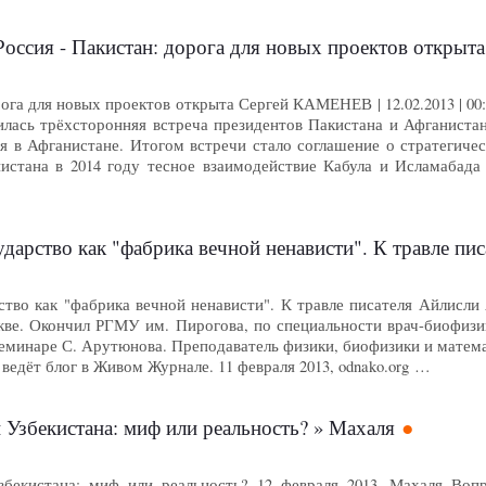
сия - Пакистан: дорога для новых проектов открыта - Фонд ст
рога для новых проектов открыта Сергей КАМЕНЕВ | 12.02.2013 | 00:
шилась трёхсторонняя встреча президентов Пакистана и Афганист
 в Афганистане. Итогом встречи стало соглашение о стратегичес
стана в 2014 году тесное взаимодействие Кабула и Исламабада
дарство как "фабрика вечной ненависти". К травле пи
тво как "фабрика вечной ненависти". К травле писателя Айлисли 
кве. Окончил РГМУ им. Пирогова, по специальности врач-биофизи
семинаре С. Арутюнова. Преподаватель физики, биофизики и матем
 ведёт блог в Живом Журнале. 11 февраля 2013, odnako.org …
 Узбекистана: миф или реальность? » Махаля
збекистана: миф или реальность? 12 февраля 2013, Махаля Воп