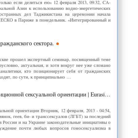
лько если делиться ею» 12 февраля 2013, 09:32, CA-
льной Азии к использованию водно-энергетических
ностранных дел Таджикистана на церемонии начала
НЕСКО в Париже в понедельник. «Интегрированный и
 гражданского сектора.
 Москве прошел экспертный семинар, посвященный теме
условно, актуальная, и хотя вокруг нее уже сломано
аналитики, кто позиционирует себя от гражданских
ходят, по сути, к принципиально …
альной ориентации | Eurasianet: Русская Служба
ьной ориентации Вторник, 12 февраля, 2013 - 04:54,
ок, геев, би- и транссексуалов (ЛГБТ) за последний
в России и на Украине законодательные инициативы о
суждение почти любых вопросов гомосексуализма в