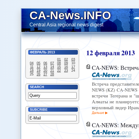
CA-News.INFO
Central Asia regional news digest
12
февраля
2013
ФЕВРАЛЬ
2013
01
02
03
04
05
06
07
08
09
10
CA-NEWS: Встреча 
11
12
13
14
15
16
17
18
19
20
21
22
23
24
25
26
27
28
Встреча представител
SEARCH
NEWS (KZ) CA-NEWS (K
встречи Тегерана и "
Алматы не планируетс
верховный лидер Ирана
SUBCRIBE
Дальше
CA-NEWS: Междунаро