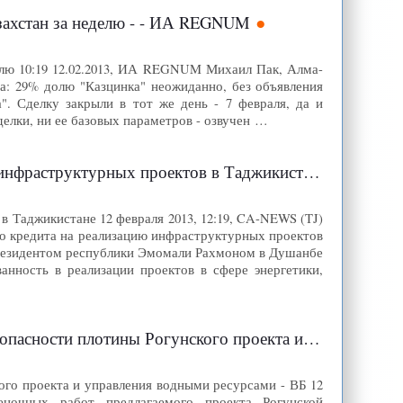
азахстан за неделю - - ИА REGNUM
елю 10:19 12.02.2013, ИА REGNUM Михаил Пак, Алма-
а: 29% долю "Казцинка" неожиданно, без объявления
. Сделку закрыли в тот же день - 7 февраля, да и
делки, ни ее базовых параметров - озвучен …
нфраструктурных проектов в Таджикистане
в Таджикистане 12 февраля 2013, 12:19, CA-NEWS (TJ)
го кредита на реализацию инфраструктурных проектов
 президентом республики Эмомали Рахмоном в Душанбе
анность в реализации проектов в сфере энергетики,
ского проекта и управления водными ресурсами - ВБ
го проекта и управления водными ресурсами - ВБ 12
ночных работ предлагаемого проекта Рогунской