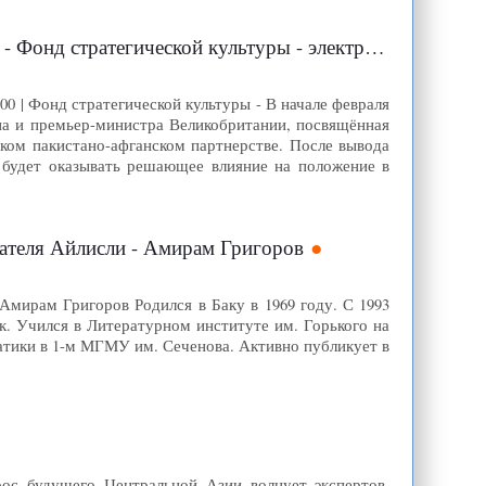
ратегической культуры - электронное издание »
00 | Фонд стратегической культуры - В начале февраля
ана и премьер-министра Великобритании, посвящённая
ком пакистано-афганском партнерстве. После вывода
 будет оказывать решающее влияние на положение в
сателя Айлисли - Амирам Григоров
Амирам Григоров Родился в Баку в 1969 году. С 1993
к. Учился в Литературном институте им. Горького на
атики в 1-м МГМУ им. Сеченова. Активно публикует в
рос будущего Центральной Азии волнует экспертов,