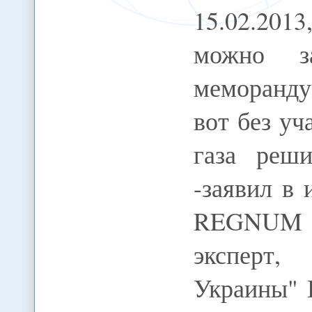
15.02.20
можно за
меморанд
вот без уч
газа реши
-заявил в
REGNUM 
эксперт,
Украины" 