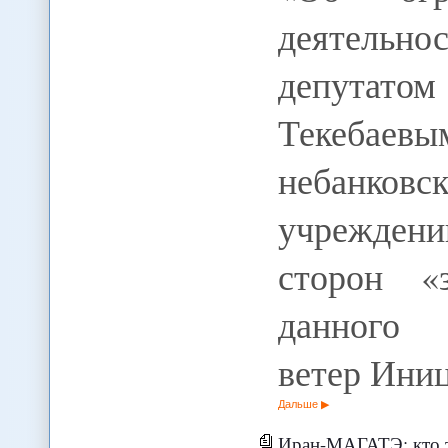
деятельно
депутатом
Текебаев
небанков
учрежден
сторон «
данного 
ветер Ини
Дальше
Иран-МАГАТЭ: кто т