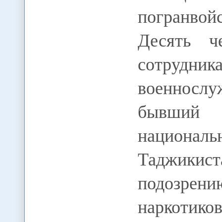
погранвой
Десять ч
сотруд
военносл
бывший 
национ
Таджик
подозрен
наркотик