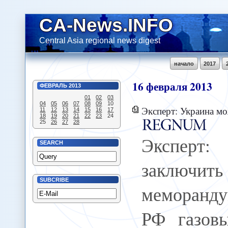
CA-News.INFO
Central Asia regional news digest
начало
2017
16
февраля
2013
ФЕВРАЛЬ
2013
01
02
03
04
05
06
07
08
09
10
Эксперт: Украина может заключить сколько угодно мемо
11
12
13
14
15
16
17
18
19
20
21
22
23
24
25
26
27
28
Эксперт:
SEARCH
заключить
SUBCRIBE
меморанду
РФ газов