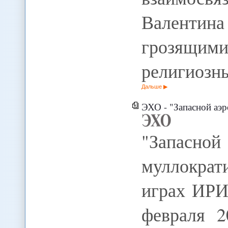
Валентина
грозящи
религиозн
Дальше
ЭХО - "Запасной аэр
"Запасно
муллокра
играх ИРИ
февраля 