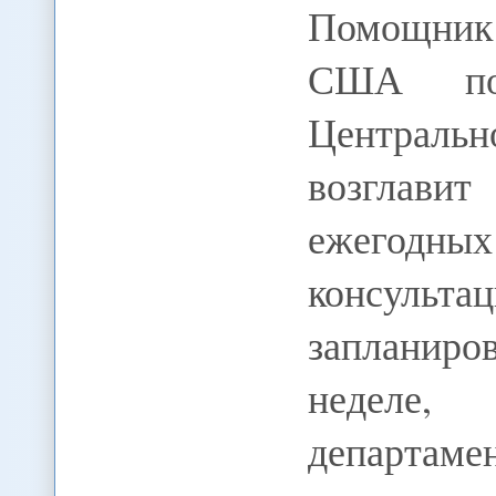
Помощник 
США по
Централ
возглавит
ежегодны
консульт
запланиро
неделе, 
департам