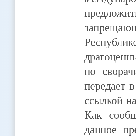
предложит
запрещаю
Республ
драгоценн
по сворач
передает в
ссылкой н
Как сообщ
данное пр