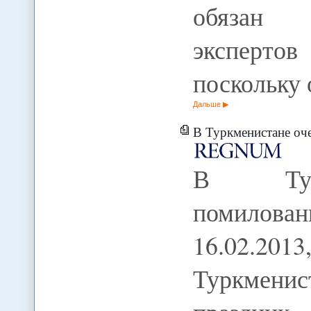
обязан 
эксперто
поскольку 
Дальше
В Туркменистане оч
В Турк
помилов
16.02.201
Туркменис