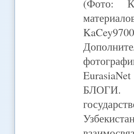
(Фото: К
материа
KaCey970
Дополни
фотографи
EurasiaN
БЛОГИ
государ
Узбекис
взаимосв