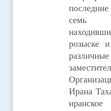
последние
семь ир
находив
розыске и
различн
заместите
Организац
Ирана Тах
иранское