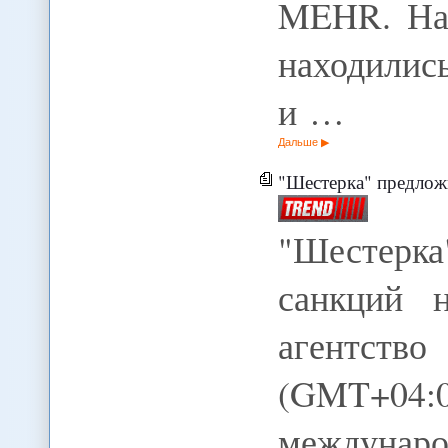
MEHR. Нар
находилис
и …
Дальше
"Шестерка" предложит Иран
"Шестерка
санкций 
агентств
(GMT+04
междунар