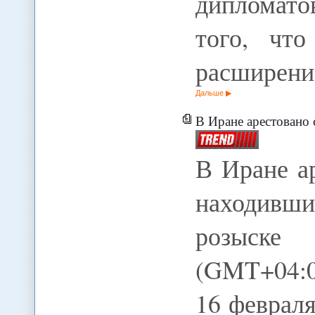
дипломато
того, что
расширени
Дальше
В Иране арестовано семь
В Иране а
находив
розыске 
(GMT+04:0
16 февраля