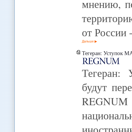
мнению, п
территори
от России 
Дальше
Тегеран: Уступок М
Тегеран:
будут пер
REGNUM
национа
иностра