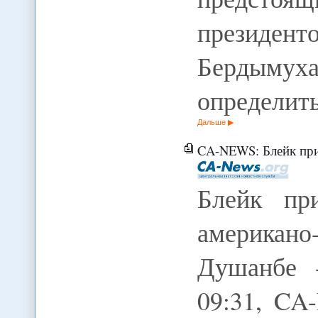
президент
Бердым
определит
Дальше
CA-NEWS: Блейк примет учас
Блейк пр
американо
Душанбе 
09:31, CA