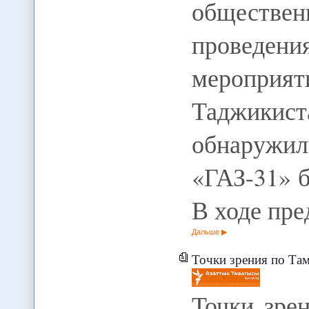
обществе
проведен
мероприя
Таджикист
обнаруж
«ГАЗ-31» б
В ходе пр
Дальше
Точки зрения по Та
Точки зре