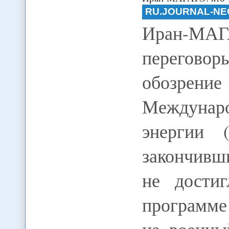
RU.JOURNAL-NE
Иран-М
переговоры
обозр
Междунаро
энергии 
закончивш
не дости
программе