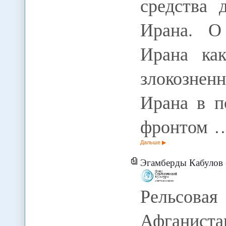
средства 
Ирана. О
Ирана ка
злокознен
Ирана в п
фронтом 
Дальше
Эгамберды Кабулов - Рельсовая война В
Рельсов
Афганист