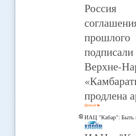
Россия
соглаше
прошлог
подписали
Верхне-Н
«Камбара
продлена 
Дальше
ИАЦ "Кабар": Быть или не быт