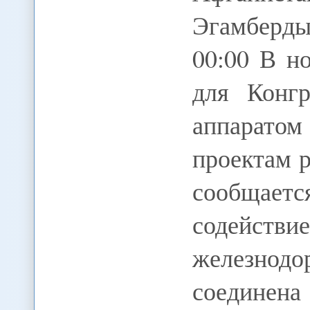
Эгамберд
00:00 В н
для Конг
аппаратом
проектам 
сообщае
содейств
железнодо
соединен