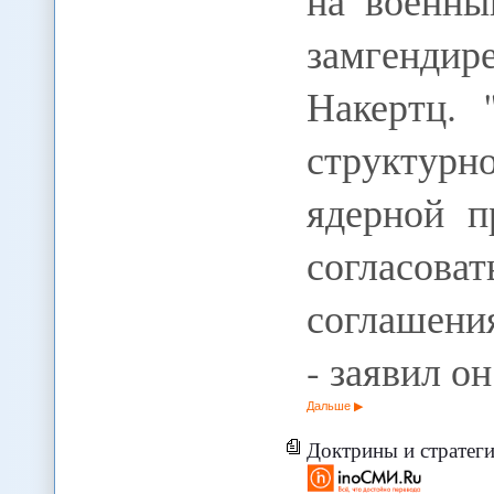
на военны
замгендир
Накертц.
структур
ядерной п
согласо
соглашени
- заявил о
Дальше
Доктрины и стратегии Запада 