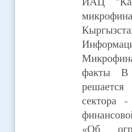
ИАЦ "Ка
микрофи
Кыргыз
Информац
Микрофин
факты В
решается
сектора 
финансово
«Об огра