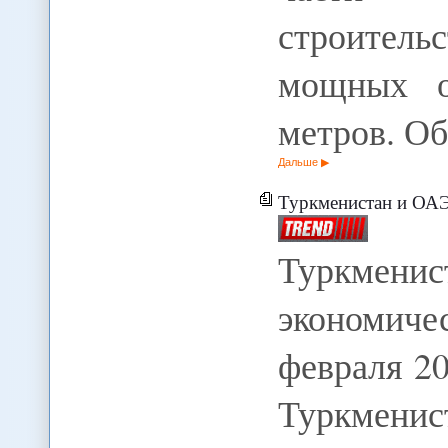
строител
мощных о
метров. О
Дальше
Туркменистан и ОАЭ о
Туркменис
экономич
февраля 20
Туркменис