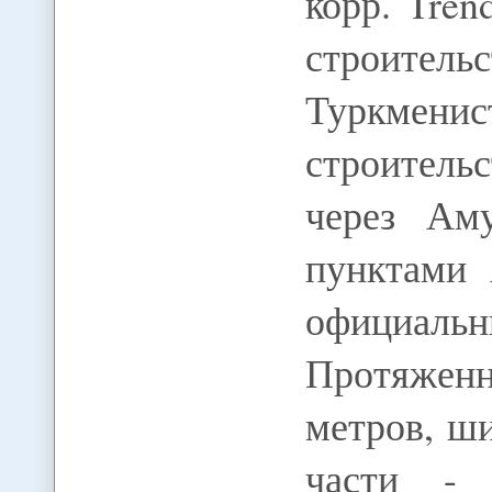
корр. Tre
строитель
Туркме
строитель
через Ам
пунктами 
официаль
Протяженно
метров, ш
части -