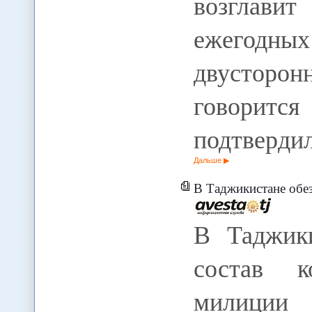
возглав
ежегодны
двусторо
говорит
подтвердил
Дальше
В Таджикистане обезврежено ОПГ, в сост
В Таджик
состав к
милици