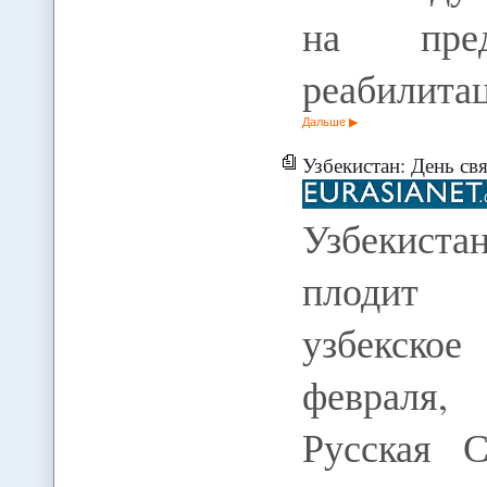
на пред
реабилита
Дальше
Узбекистан: День святого Валенти
Узбекиста
плодит т
узбекско
февраля, 
Русская 