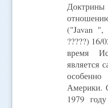
Доктрины
отношени
("Javan "
?????) 16
время Ис
является 
особенн
Америки. 
1979 год