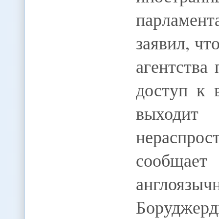
парламен
заявил, ч
агентства
доступ к 
выходит
нераспрос
сообщае
англоязы
Боруджерд