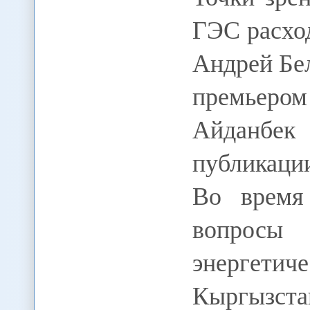
ГЭС расхо
Андрей Бе
премьером
Айданб
публикации
Во время
вопрос
энергетич
Кыргызста