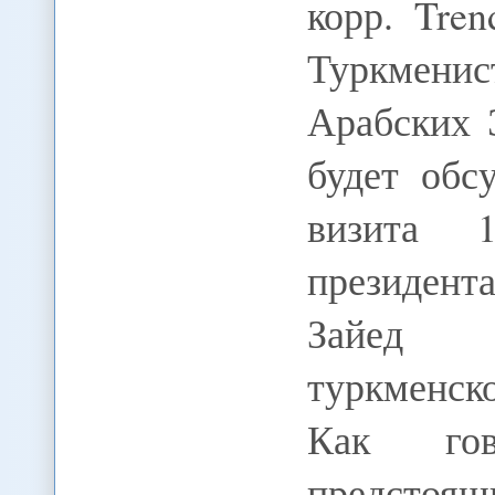
корр. Tre
Туркмен
Арабских 
будет обс
визита 
президен
Зайед А
туркменск
Как гов
предстоящ