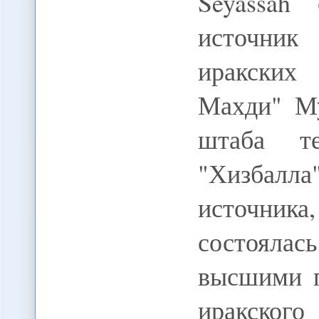
Seyassah
источник
иракских
Махди" Му
штаба те
"Хизбал
источник
состояла
высшими п
иракског