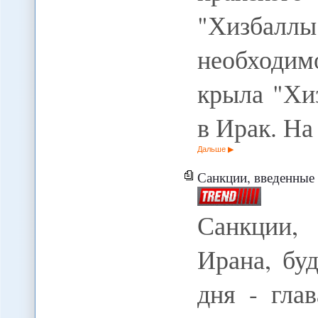
"Хизбаллы
необходим
крыла "Хи
в Ирак. Н
Дальше
Санкции, введенные в отнош
Санкции,
Ирана, бу
дня - гла