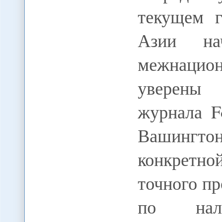
текущем г
Азии на
межнацио
уверены 
журнала F
Вашингто
конкретн
точного пр
по нал