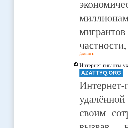
экономич
миллион
мигранто
частности
Дальше
Интернет-гиганты ух
AZATTYQ.ORG
Интернет-
удалённо
своим сот
вызвав н