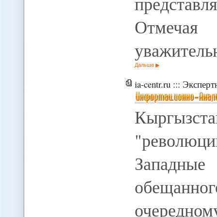
представ
Отмеча
уважител
Дальше
ia-centr.ru ::: Экспе
Кыргызс
"революци
Западные
обещанно
очередно