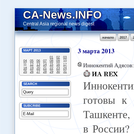
CA-News.INFO
Central Asia regional news digest
начало
2017
3
марта
2013
МАРТ
2013
01
02
03
04
05
06
07
08
09
10
Иннокентий Адясов: США готовы к смене реж
11
12
13
14
15
16
17
18
19
20
21
22
23
24
25
26
27
28
29
30
31
Иннокент
SEARCH
готовы к
SUBCRIBE
Ташкенте,
в России?