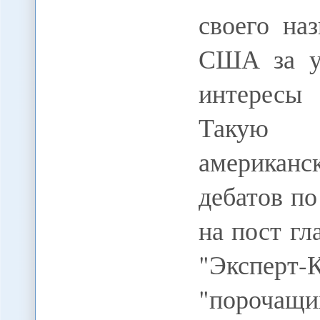
своего на
США за у
интересы
Такую 
американс
дебатов п
на пост г
"Эксперт
"порочащ