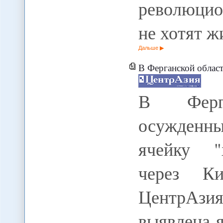
революцио
не хотят ж
Дальше
В Ферганской области жены осужденн
В Ферг
осужденны
ячейку "
через Ки
ЦентрАзи
выявлена я