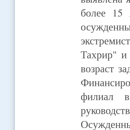
более 15 
осужденн
экстремис
Тахрир" и
возраст за
Финансир
филиал в
руковод
Осужденны