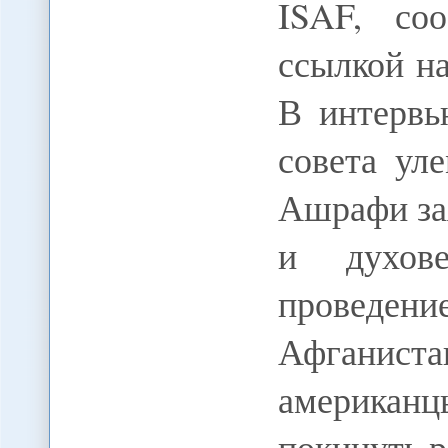
ISAF, со
ссылкой на
В интервь
совета ул
Ашрафи за
и духове
проведени
Афганиста
американ
покинуть 