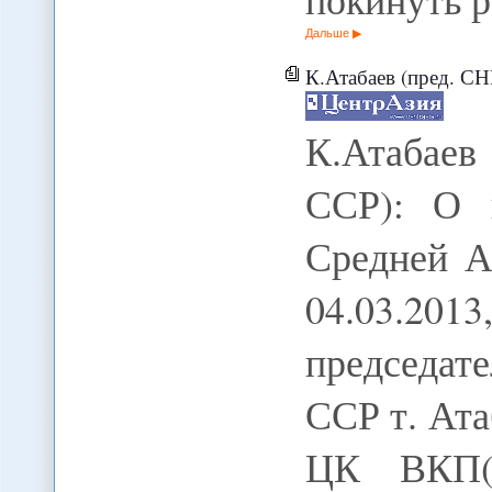
Дальше
К.Атабаев (пред. СНК Туркменск
К.Атабае
ССР): О 
Средней Аз
04.03.2
председат
ССР т. Ат
ЦК ВКП(