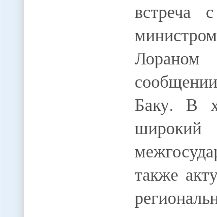
встреча с
министро
Лораном
сообщении
Баку. В 
широк
межгосуда
также акт
регио