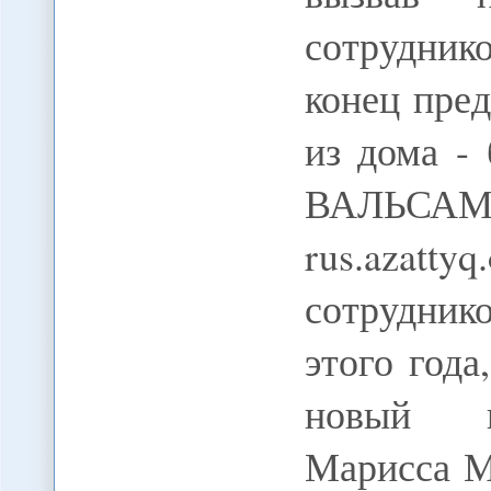
сотрудник
конец пред
из дома -
ВАЛЬС
rus.azatty
сотрудни
этого года
новый и
Марисса М