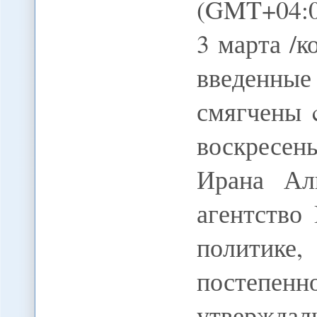
(GMT+04:0
3 марта /к
введенные
смягчены 
воскресен
Ирана Ал
агентство
политик
постепен
утвержда