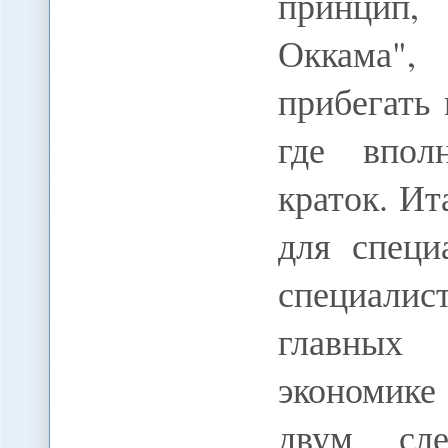
принцип,
Оккама",
прибегать
где впол
краток. Ит
для специ
специали
главных
экономике
двум сле