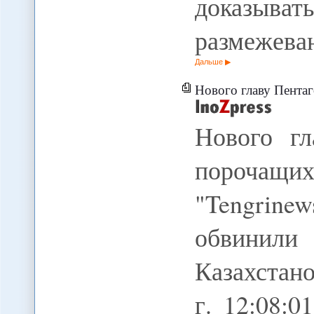
доказыв
размежева
Дальше
Нового главу Пентаг
Нового гл
порочащи
"Tengrine
обвинили
Казахстан
г. 12:08:0