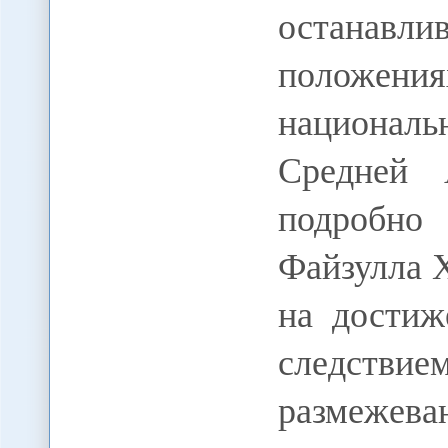
останавл
положени
националь
Средней 
подробно
Файзулла 
на достиж
следст
размеже