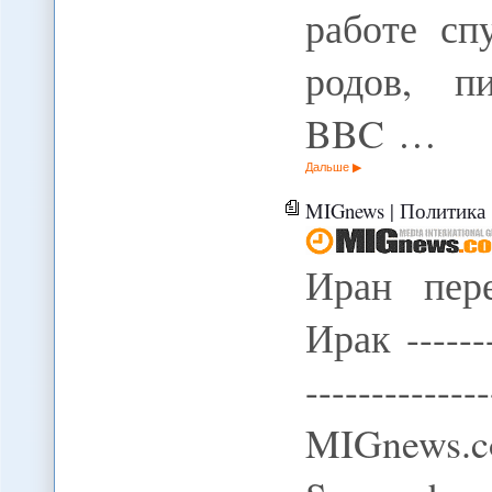
работе сп
родов, п
BBC …
Дальше
MIGnews | Политика 
Иран пер
Ирак --------
------------
MIGnews.