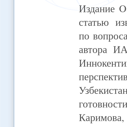
Издание O
статью из
по вопрос
автора И
Иннокен
перспек
Узбекиста
готовно
Карим