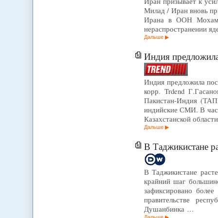
Иран призывает к усил
Милад / Иран вновь п
Ирана в ООН Мохамм
нераспространении яд
Дальше
Индия предложила 
Индия предложила пост
корр. Trdend Г.Гасан
Пакистан-Индия (ТАПИ
индийские СМИ. В част
Казахстанской области
Дальше
В Таджикистане расте
В Таджикистане расте
крайний шаг большинс
зафиксировано более
правительстве респ
Душанбинка …
Дальше