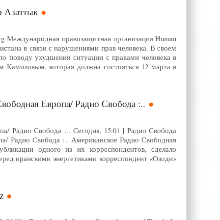
о Азаттык
q.org Международная правозащитная организация Human
истана в связи с нарушениями прав человека. В своем
по поводу ухудшения ситуации с правами человека в
м Камиловым, которая должна состояться 12 марта в
вободная Европа/ Радио Свобода :..
/ Радио Свобода :.. Сегодня, 15:01 | Радио Свобода
а/ Радио Свобода :.. Американское Радио Свободная
убликации одного из их корреспондентов, сделало
еред иранскими энергетиками корреспондент «Озоди»
z