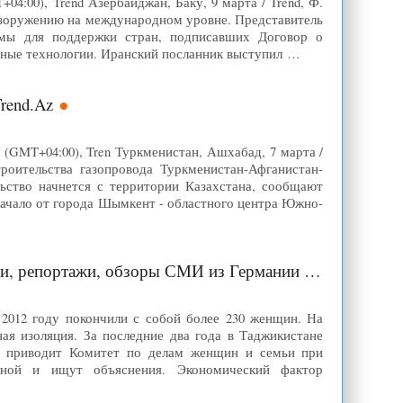
4:00), Trend Азербайджан, Баку, 9 марта / Trend, Ф.
азоружению на международном уровне. Представитель
мы для поддержки стран, подписавших Договор о
рные технологии. Иранский посланник выступил …
rend.Az
 (GMT+04:00), Tren Туркменистан, Ашхабад, 7 марта /
роительства газопровода Туркменистан-Афганистан-
ьство начнется с территории Казахстана, сообщают
 начало от города Шымкент - областного центра Южно-
и, обзоры СМИ из Германии | DW.DE | 08.03.2013
 2012 году покончили с собой более 230 женщин. На
ая изоляция. За последние два года в Таджикистане
ку приводит Комитет по делам женщин и семьи при
жной и ищут объяснения. Экономический фактор