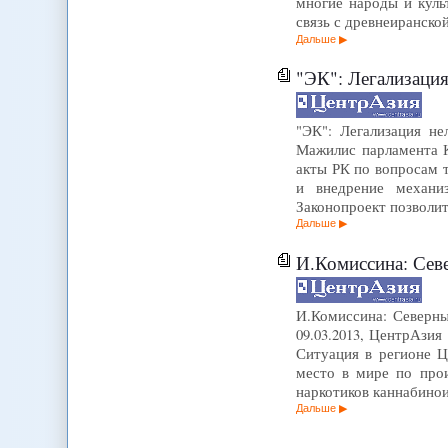
многие народы и культ
связь с древнеиранско
Дальше
"ЭК": Легализация
"ЭК": Легализация не
Мажилис парламента К
акты РК по вопросам 
и внедрение механиз
Законопроект позволит
Дальше
И.Комиссина: Северный
И.Комиссина: Северны
09.03.2013, ЦентрАзи
Ситуация в регионе Ц
место в мире по прои
наркотиков каннабин
Дальше