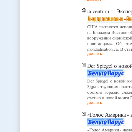
ia-centr.ru ::: Эксп
США пытаются использ
на Ближнем Востоке о
вооружении сирийской
повстанцам». Об это
mondialisation.ca. В ст
Дальше
Der Spiegel о ново
Der Spiegel о новой к
Здравствующих полити
обстоит гораздо слож
статью о новой книги 
Дальше
«Голос Америки» наз
«Голос Америки» назва