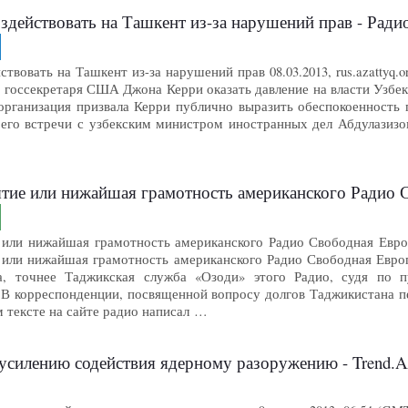
здействовать на Ташкент из-за нарушений прав - Ради
ствовать на Ташкент из-за нарушений прав 08.03.2013, rus.azatty
т госсекретаря США Джона Керри оказать давление на власти Узбек
организация призвала Керри публично выразить обеспокоенность 
 его встречи с узбекским министром иностранных дел Абдулазизо
тие или нижайшая грамотность американского Радио С
или нижайшая грамотность американского Радио Свободная Европа
или нижайшая грамотность американского Радио Свободная Европ
а, точнее Таджикская служба «Озоди» этого Радио, судя по п
 В корреспонденции, посвященной вопросу долгов Таджикистана п
м тексте на сайте радио написал …
усилению содействия ядерному разоружению - Trend.A