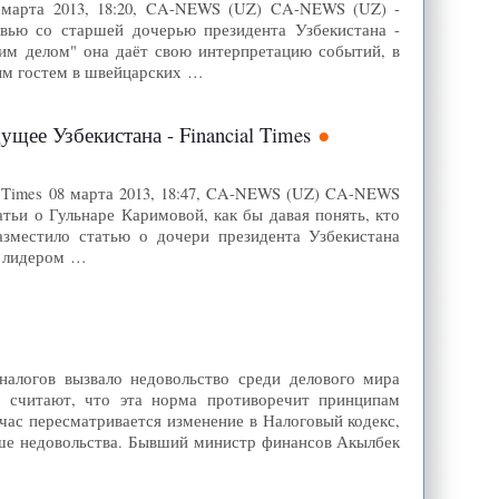
 марта 2013, 18:20, CA-NEWS (UZ) CA-NEWS (UZ) -
рвью со старшей дочерью президента Узбекистана -
тим делом" она даёт свою интерпретацию событий, в
ым гостем в швейцарских …
ее Узбекистана - Financial Times
l Times 08 марта 2013, 18:47, CA-NEWS (UZ) CA-NEWS
тьи о Гульнаре Каримовой, как бы давая понять, кто
разместило статью о дочери президента Узбекистана
м лидером …
налогов вызвало недовольство среди делового мира
ни считают, что эта норма противоречит принципам
час пересматривается изменение в Налоговый кодекс,
ьше недовольства. Бывший министр финансов Акылбек