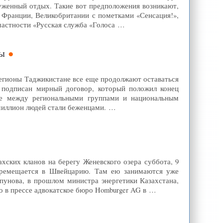
уженный отдых. Такие вот предположения возникают,
, Франции, Великобритании с пометками «Сенсация!»,
частности «Русская служба «Голоса …
ны
Регионы Таджикистане все еще продолжают оставаться
был подписан мирный договор, который положил конец
кте между региональными группами и национальным
 миллион людей стали беженцами. …
ахских кланов на берегу Женевского озера суббота, 9
 перемещается в Швейцарию. Там ею занимаются уже
пунова, в прошлом министра энергетики Казахстана,
о в прессе адвокатское бюро Homburger AG в …