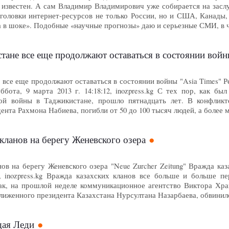
известен. А сам Владимир Владимирович уже собирается на засл
аголовки интернет-ресурсов не только России, но и США, Канады
а в шоке». Подобные «научные прогнозы» даю и серьезные СМИ, в 
тане все еще продолжают оставаться в состоянии вой
 все еще продолжают оставаться в состоянии войны "Asia Times" 
ббота, 9 марта 2013 г. 14:18:12, inozpress.kg С тех пор, как 
кой войны в Таджикистане, прошло пятнадцать лет. В конфли
ента Рахмона Набиева, погибли от 50 до 100 тысяч людей, а более
кланов на берегу Женевского озера
ов на берегу Женевского озера "Neue Zurcher Zeitung" Вражда каз
36, inozpress.kg Вражда казахских кланов все больше и больше
ак, на прошлой неделе коммуникационное агентство Виктора Хра
лиженного президента Казахстана Нурсултана Назарбаева, обвинил
щая Леди