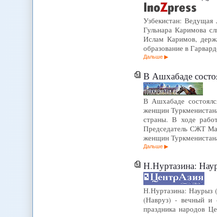
Узбекистан: Ведущая Л
Гульнара Каримова сл
Ислам Каримов, держ
образование в Гарвард
Дальше
В Ашхабаде состоя
В Ашхабаде состоялс
женщин Туркменистана
страны. В ходе рабо
Председатель СЖТ Ма
женщин Туркменистана
Дальше
Н.Нуртазина: Наур
Н.Нуртазина: Наурыз 
(Навруз) - вечный и
праздника народов Ц