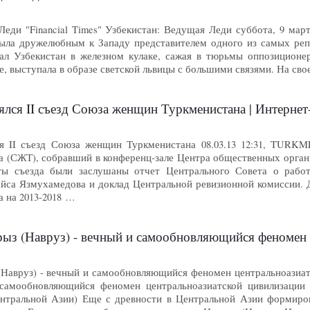
еди "Financial Times" Узбекистан: Ведущая Леди суббота, 9 марта 
ыла дружелюбным к Западу представителем одного из самых репр
ал Узбекистан в железном кулаке, сажая в тюрьмы оппозиционе
е, выступала в образе светской львицы с большими связями. На св
лся II съезд Союза женщин Туркменистана | Интернет-г
я II съезд Союза женщин Туркменистана 08.03.13 12:31, TURK
 (СЖТ), собравший в конференц-зале Центра общественных органи
ты съезда были заслушаны отчет Центрального Совета о рабо
йса Язмухамедова и доклад Центральной ревизионной комиссии.
 на 2013-2018 …
ыз (Навруз) - вечный и самообновляющийся феномен цен
(Навруз) - вечный и самообновляющийся феномен центральноазиатс
 самообновляющийся феномен центральноазиатской цивилизации 
ентральной Азии) Еще с древности в Центральной Азии формиро