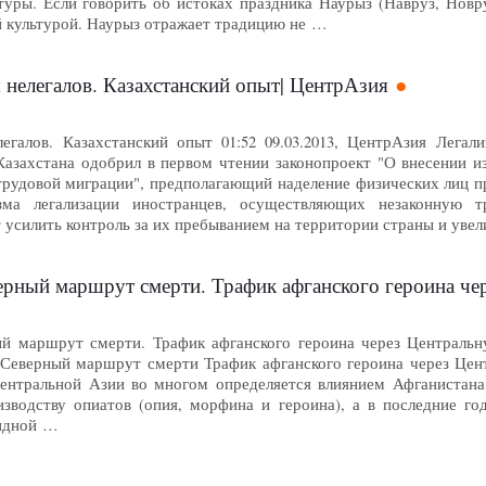
уры. Если говорить об истоках праздника Наурыз (Навруз, Новруз
й культурой. Наурыз отражает традицию не …
 нелегалов. Казахстанский опыт| ЦентрАзия
легалов. Казахстанский опыт 01:52 09.03.2013, ЦентрАзия Легал
азахстана одобрил в первом чтении законопроект "О внесении и
трудовой миграции", предполагающий наделение физических лиц п
ма легализации иностранцев, осуществляющих незаконную тр
 усилить контроль за их пребыванием на территории страны и уве
 маршрут смерти. Трафик афганского героина через Центральную Ази
й маршрут смерти. Трафик афганского героина через Центральну
я Северный маршрут смерти Трафик афганского героина через Цен
ентральной Азии во многом определяется влиянием Афганистана,
зводству опиатов (опия, морфина и героина), а в последние го
оидной …