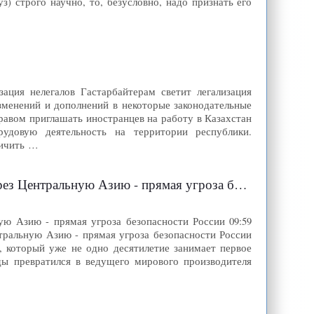
) строго научно, то, безусловно, надо признать его
изация нелегалов Гастарбайтерам светит легализация
зменений и дополнений в некоторые законодательные
равом приглашать иностранцев на работу в Казахстан
удовую деятельность на территории республики.
личить …
ю - прямая угроза безопасности России| ЦентрАзия
ю Азию - прямая угроза безопасности России 09:59
тральную Азию - прямая угроза безопасности России
 который уже не одно десятилетие занимает первое
ды превратился в ведущего мирового производителя