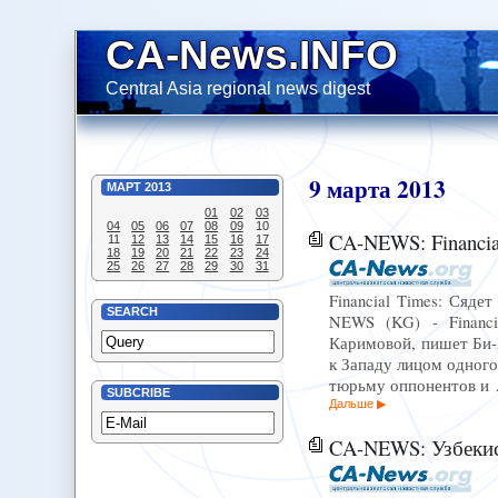
CA-News.INFO
Central Asia regional news digest
9
марта
2013
МАРТ
2013
01
02
03
04
05
06
07
08
09
10
CA-NEWS: Financia
11
12
13
14
15
16
17
18
19
20
21
22
23
24
25
26
27
28
29
30
31
Financial Times: Сяде
SEARCH
NEWS (KG) - Financi
Каримовой, пишет Би-Б
к Западу лицом одного
тюрьму оппонентов и
SUBCRIBE
Дальше
CA-NEWS: Узбекис