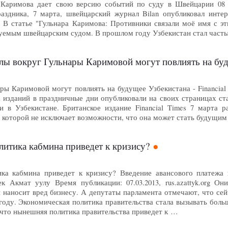
а Каримова дает свою версию событий по суду в Швейцарии 08
аздника, 7 марта, швейцарский журнал Bilan опубликовал инте
 В статье "Гульнара Каримова: Противники связали моё имя с э
едуемым швейцарским судом. В прошлом году Узбекистан стал част
 вокруг Гульнары Каримовой могут повлиять на будущ
ары Каримовой могут повлиять на будущее Узбекистана - Financia
 изданий в праздничные дни опубликовали на своих страницах ста
и в Узбекистане. Британское издание Financial Times 7 марта 
в которой не исключает возможности, что она может стать будущи
итика кабмина приведет к кризису?
ка кабмина приведет к кризису? Введение авансового платежа 
к Акмат уулу Время публикации: 07.03.2013, rus.azattyk.org О
 наносит вред бизнесу. А депутаты парламента отмечают, что сей
году. Экономическая политика правительства стала вызывать бол
 что нынешняя политика правительства приведет к …