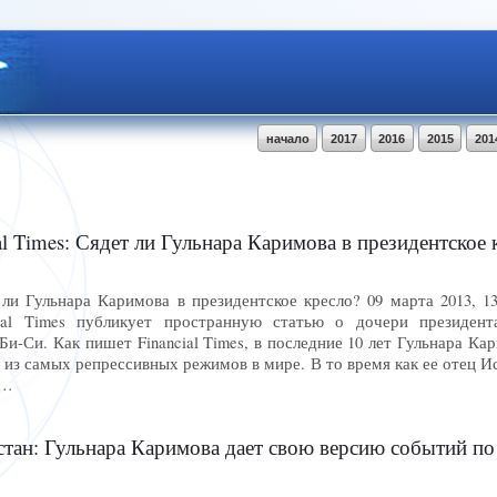
начало
2017
2016
2015
201
l Times: Сядет ли Гульнара Каримова в президентское 
т ли Гульнара Каримова в президентское кресло? 09 марта 2013, 
al Times публикует пространную статью о дочери президент
и-Си. Как пишет Financial Times, в последние 10 лет Гульнара К
 из самых репрессивных режимов в мире. В то время как ее отец И
 …
тан: Гульнара Каримова дает свою версию событий по