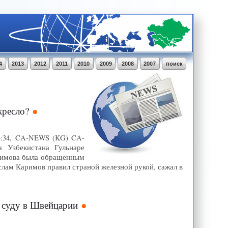
4
2013
2012
2011
2010
2009
2008
2007
поиск
кресло?
13:34, CA-NEWS (KG) CA-
а Узбекистана Гульнаре
аримова была обращенным
слам Каримов правил страной железной рукой, сажал в
 суду в Швейцарии