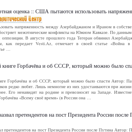
ертная оценка :: США пытаются использовать напряженность между
овать напряженность между Азербайджаном и Ираном в собственных
бостряет межэтнические конфликты на Южном Кавказе. По данным
 оппозиции. В августе прошлого года Тегеран обвинил Азербайдж
м, как передает Vesti.Az, отмечает в своей статье «Война в
атье …
й книге Горбачёва и об СССР, который можно было спасти 
ниге Горбачёва и об СССР, который можно было спасти Автор: Пару
ков редко любят. Лишь немногие из них удостаиваются при жизни
нее. Его ненавидят на родине и превозносят на Западе. Известн
Горбачёва «Всему своё время» (в России она …
вал претендентов на пост Президента России после Путина 
л претендентов на пост Президента России после Путина Автор: Пар