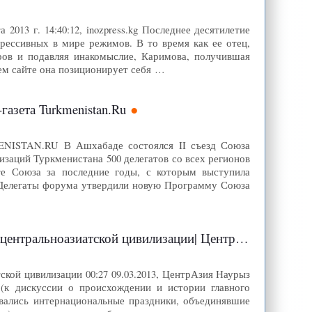
2013 г. 14:40:12, inozpress.kg Последнее десятилетие
ессивных в мире режимов. В то время как ее отец,
ров и подавляя инакомыслие, Каримова, получившая
оем сайте она позиционирует себя …
азета Turkmenistan.Ru
MENISTAN.RU В Ашхабаде состоялся II съезд Союза
заций Туркменистана 500 делегатов со всех регионов
те Союза за последние годы, с которым выступила
 Делегаты форума утвердили новую Программу Союза
тральноазиатской цивилизации| ЦентрАзия
кой цивилизации 00:27 09.03.2013, ЦентрАзия Наурыз
(к дискуссии о происхождении и истории главного
вались интернациональные праздники, объединявшие