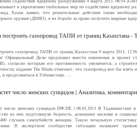
ению содействия ядерному разоружению 9 марта 2013, 06:54 (GMT+0
ризывает к укреплению глобальных мер по содействию ядерному р
ад Хазаи заявил, что решительные действия также необходи
ерного оружия (ДНЯО), в их борьбе за право получить мирные яде
построить газопровод ТАПИ от границ Казахстана - T
роить газопровод ТАПИ от границ Казахстана 9 марта 2013, 12:56
ов/ Официальный Дели предложил внести изменения в проект ст
), согласно которым его протяженность увеличится, а строител
ности, издание The Hindu отмечает, что газопровод мог бы взять
, и продолжиться в Узбекистане. …
т число женских суицидов | Аналитика, комментарии, репортаж
т число женских суицидов DW.DE | 08.03.2013 В Таджикистане в
тво из них подтолкнули бедность, домашнее насилие и социальн
 400 случаев самоубийств женщин. Такую печальную статисти
ублики. В экспертном сообществе ситуацию называют трево