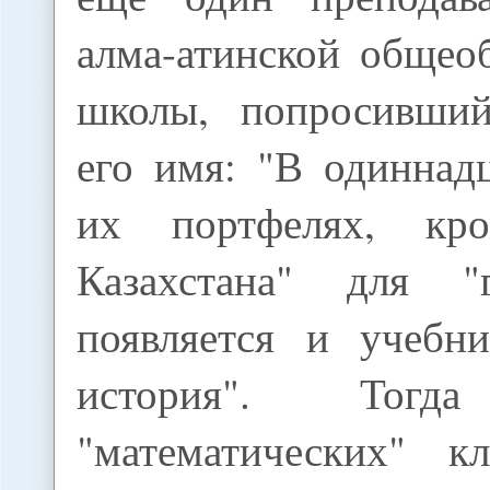
алма-атинской общео
школы, попросивший
его имя: "В одиннад
их портфелях, кр
Казахстана" для "г
появляется и учебн
история". То
"математических" к