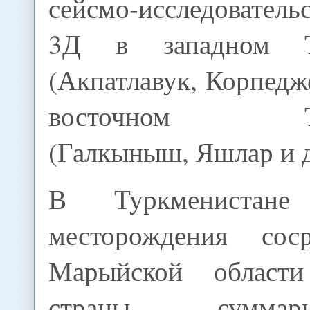
сейсмо-исследовате
3Д в западном Ту
(Акпатлавук, Корпедже
восточном Тур
(Галкыныш, Яшлар и д
В Туркменистане
месторождения сос
Марыйской област
страны - суммар