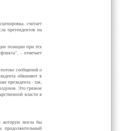
В Казахстане обсудили проблемы
религии в гражданском обществе
Как Таджикистану остановить
поток опиума из Афганистана
сценировка, считает
Центральная Азия: Традиция
сла претендентов на
важнее документа
Одинокий воин... Место
Кыргызстана в сегодняшней
геополитике
щие позиции при тех
ликта", - отмечает
Туркменистан и ООН обсудили
вопросы энергобезопасности и
ситуацию в Афганистане
 потоке сообщений о
зидента обвиняют в
же президента - так,
олдунов. Это грязное
арственной власти в
в которую могла бы
на продолжительный