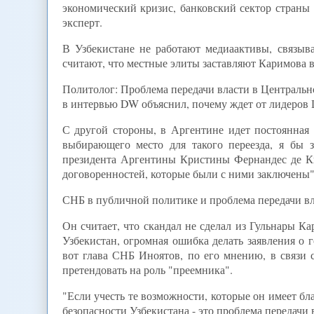
экономический кризис, банковский сектор страны 
эксперт.
В Узбекистане не работают медиаактивы, связыв
считают, что местные элиты заставляют Каримова вз
Политолог: Проблема передачи власти в Централь
в интервью DW объяснил, почему ждет от лидеров Ц
С другой стороны, в Аргентине идет постоянная 
выбирающего место для такого переезда, я бы 
президента Аргентины Кристины Фернандес де Кир
договоренностей, которые были с ними заключены",
СНБ в публичной политике и проблема передачи в
Он считает, что скандал не сделал из Гульнары К
Узбекистан, огромная ошибка делать заявления о г
вот глава СНБ Иноятов, по его мнению, в связи
претендовать на роль "преемника".
"Если учесть те возможности, которые он имеет бла
безопасности Узбекистана - это проблема передачи в