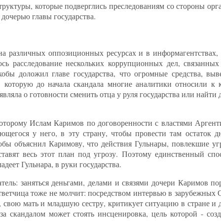
труктуры, которые подверглись преследованиям со стороны орг
дочерью главы государства.
на различных оппозиционных ресурсах и в информагентствах,
ось расследование нескольких коррупционных дел, связанны
обы доложил главе государства, что огромные средства, вы
, которую до начала скандала многие аналитики относили к 
ляла о готовности сменить отца у руля государства или найти д
оторому Ислам Каримов по договоренности с властями Аргент
ющегося у него, в эту страну, чтобы провести там остаток 
обы объяснил Каримову, что действия Гульнары, повлекшие уг
ставят весь этот план под угрозу. Поэтому единственный спос
адеет Гульнара, в руки государства.
тель: заняться деньгами, делами и связями дочери Каримов по
ответчица тоже не молчит: посредством интервью в зарубежных
, свою мать и младшую сестру, критикует ситуацию в стране и 
за скандалом может стоять инсценировка, цель которой - соз