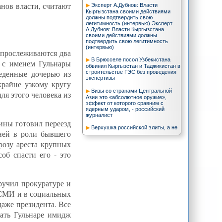
анов власти, считают
Эксперт А.Дубнов: Власти
Кыргызстана своими действиями
должны подтвердить свою
легитимность (интервью) Эксперт
А.Дубнов: Власти Кыргызстана
своими действиями должны
подтвердить свою легитимность
(интервью)
 прослеживаются два
В Брюсселе посол Узбекистана
х с именем Гульнары
обвинил Кыргызстан и Таджикистан в
веденные дочерью из
строительстве ГЭС без проведения
экспертизы
крайне узкому кругу
Визы со странами Центральной
ля этого человека из
Азии это «абсолютное оружие»,
эффект от которого сравним с
ядерным ударом, - российский
журналист
ины готовил переезд
Верхушка российской элиты, а не
дней в роли бывшего
несчастные выходцы из
среднеазиатских республик,
розу ареста крупных
ответственна за обостряющиеся
проблемы России - "Ведомости"
об спасти его - это
Населению безразлично, кто
попадет в парламент Туркменистана
- оппозиционер
ручил прокуратуре и
Российские судостроители
 СМИ и в социальных
построили для Туркменистана
нефтеналивной танкер
даже президента. Все
дать Гульнаре имидж
Еще один миф об иранской угрозе