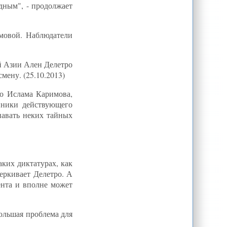
дным", - продолжает
имовой. Наблюдатели
й Азии Ален Делетро
мену. (25.10.2013)
то Ислама Каримова,
нники действующего
навать неких тайных
ких диктатурах, как
черкивает Делетро. А
ента и вполне может
большая проблема для