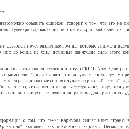
"?
невозможно объявить ошибкой, говорит о том, что это не ин
нию, Гульнара Каримова после этой истории выбывает из чи
ть и дезориентирует различные группы, которые занимали веду
 них до конца не ясны истинные движущие силы этого конф
ик испанского аналитического института FRIDE Ален Делетро в
евых моментов. "Люди читают, что могущественную дочку пре
 сама через социальные сети выступает с критикой "семьи", и да
Она написала, что ее мать и младшая сестра консультируются у к
бекистана, и открывает некое пространство для критики госуд
нформация о том, что семья Каримова сейчас ищет страну, 
 Аргентина" выглядит как возможный вариант. Несмотря 