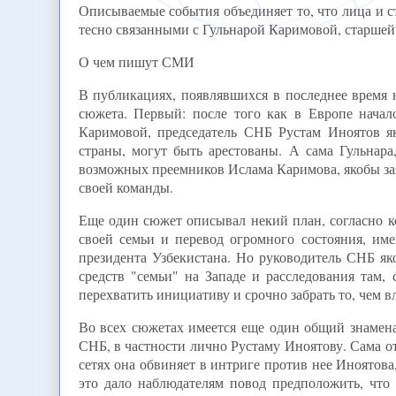
Описываемые события объединяет то, что лица и с
тесно связанными с Гульнарой Каримовой, старшей 
О чем пишут СМИ
В публикациях, появлявшихся в последнее время 
сюжета. Первый: после того как в Европе начал
Каримовой, председатель СНБ Рустам Иноятов як
страны, могут быть арестованы. А сама Гульнара
возможных преемников Ислама Каримова, якобы заяв
своей команды.
Еще один сюжет описывал некий план, согласно к
своей семьи и перевод огромного состояния, име
президента Узбекистана. Но руководитель СНБ як
средств "семьи" на Западе и расследования там, 
перехватить инициативу и срочно забрать то, чем вл
Во всех сюжетах имеется еще один общий знамена
СНБ, в частности лично Рустаму Иноятову. Сама 
сетях она обвиняет в интриге против нее Иноятова
это дало наблюдателям повод предположить, что 