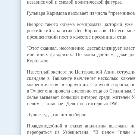
независимой и смелой политической фигуры.
Гульнара Каримова выбывает из числа "преемников
Выброс такого объема компромата, который уже 
российский аналитик Лев Корольков. По его мне
президентский пост в качестве преемницы отца.
"Этот скандал, несомненно, дестабилизирует влас
или иных фаворитах. По моим данным, даже для
Корольков.
Известный эксперт по Центральной Азии, сотрудн
скандале в Ташкенте вычленяет несколько ключ
мошенничестве, в коррупции. С другой стороны, она
в Twitter она провела аналогию отца со Сталиным. 
белье вызывает большой интерес среди жителей Уз
целом", - отмечает Делетро в интервью DW.
Лучше туда, где нет выборов
Правдоподобной в глазах аналитика выглядит и
перебраться из Узбекистана. "В целом "план