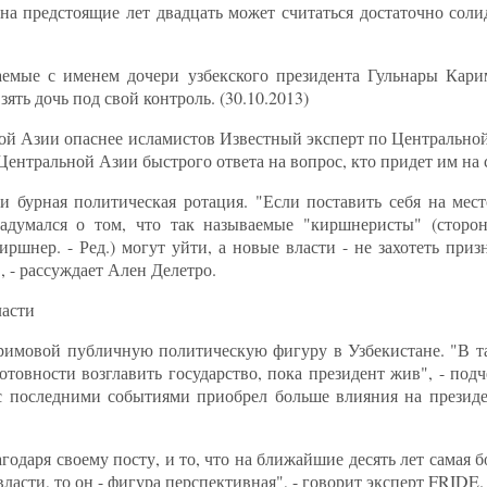
на предстоящие лет двадцать может считаться достаточно соли
аемые с именем дочери узбекского президента Гульнары Кар
ять дочь под свой контроль. (30.10.2013)
ной Азии опаснее исламистов Известный эксперт по Центрально
ентральной Азии быстрого ответа на вопрос, кто придет им на с
и бурная политическая ротация. "Если поставить себя на мес
задумался о том, что так называемые "киршнеристы" (сторо
шнер. - Ред.) могут уйти, а новые власти - не захотеть приз
 - рассуждает Ален Делетро.
ласти
аримовой публичную политическую фигуру в Узбекистане. "В та
отовности возглавить государство, пока президент жив", - под
 с последними событиями приобрел больше влияния на презид
годаря своему посту, и то, что на ближайшие десять лет самая 
ласти, то он - фигура перспективная", - говорит эксперт FRIDE.