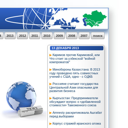
4
2013
2012
2011
2010
2009
2008
2007
поиск
13
ДЕКАБРЯ
2013
Каримов против Каримовой, или
Что стоит за узбекской "войной
компроматов"
Минобороны Казахстана: В 2013
году проведено пять совместных
учений с США, одно - с ОДКБ
Россияне считают государства
Центральной Азии опасными для
развития бизнеса
Кыргызстан: Предприниматели
обсуждают вопрос о «добавленной
стоимости» Таможенного союза
Amnesty раскритиковала Ашгабат
перед выборами
Корпус стражей иранского атома