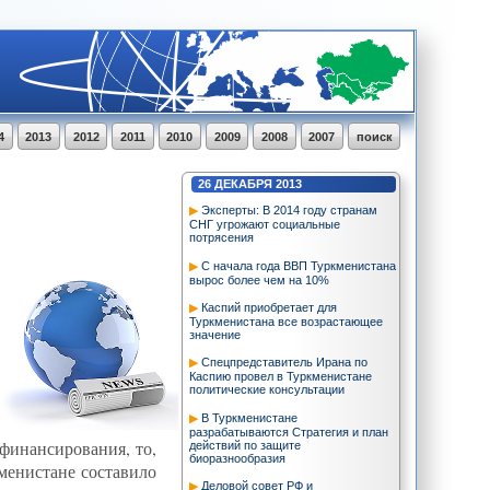
4
2013
2012
2011
2010
2009
2008
2007
поиск
26
ДЕКАБРЯ
2013
Эксперты: В 2014 году странам
СНГ угрожают социальные
потрясения
С начала года ВВП Туркменистана
вырос более чем на 10%
Каспий приобретает для
Туркменистана все возрастающее
значение
Спецпредставитель Ирана по
Каспию провел в Туркменистане
политические консультации
В Туркменистане
разрабатываются Стратегия и план
финансирования, то,
действий по защите
биоразнообразия
менистане составило
Деловой совет РФ и