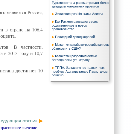
Туркменистана рассматривает более
двадцати конкретных проектов
го являются Россия,
Эволюция роз Ильхама Алиева
Как Рахмон рассадил своих
родственников в новом
н в стране на 106,4
правительстве
роцента.
Последний довод королей...
Может ли китайско-российская ось
тов. В частности,
обанкротить США?
 в 2013 году и 10,7
Казахстан разрешил семье
беглеца покинуть страну
ТППА: большинство транзитных
истана достигнет 10
проблем Афганистана с Пакистаном
решено
Иран в системе безопасности на
Южном Кавказе
Николай Бобкин - Почему Барак
Обама боится участия Ирана в
конференции «Женева-2»
Центральная Азия
и экономическая интеграция
едующая статья
Турецкие войны
озрастающее значение
Уйти, чтобы остаться, или
Странная логика ухода Запада из