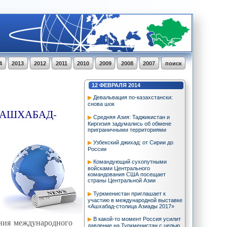
4
2013
2012
2011
2010
2009
2008
2007
поиск
12
ФЕВРАЛЯ
2014
Девальвация по-казахстански:
cнова шок
«АШХАБАД-
Средняя Азия: Таджикистан и
Киргизия задумались об обмене
приграничными территориями
Узбекский джихад: от Сирии до
России
Командующий сухопутными
войсками Центрального
командования США посещает
страны Центральной Азии
Туркменистан приглашает к
участию в международной выставке
«Ашхабад-столица Азиады 2017»
В какой-то момент Россия усилит
ения международного
давление на Туркменистан с целью