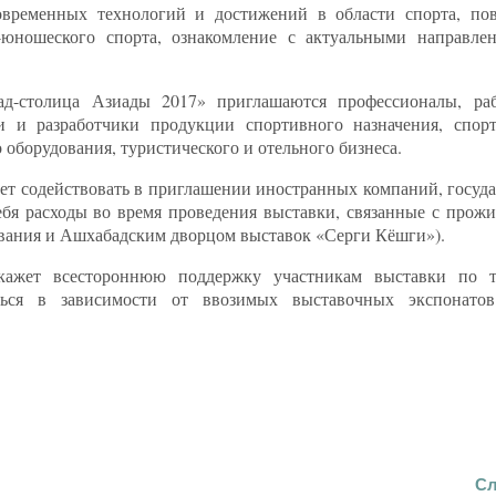
овременных технологий и достижений в области спорта, по
о-юношеского спорта, ознакомление с актуальными направл
д-столица Азиады 2017» приглашаются профессионалы, ра
и и разработчики продукции спортивного назначения, спор
оборудования, туристического и отельного бизнеса.
ет содействовать в приглашении иностранных компаний, госуд
ебя расходы во время проведения выставки, связанные с прожи
вания и Ашхабадским дворцом выставок «Серги Кёшги»).
окажет всестороннюю поддержку участникам выставки по 
ться в зависимости от ввозимых выставочных экспонато
Сл