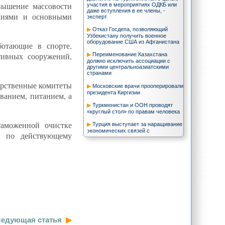
вышение массовости
участия в мероприятиях ОДКБ или
даже вступления в ее члены, -
ениями и основными
эксперт
Отказ Госдепа, позволяющий
Узбекистану получить военное
оборудование США из Афганистана
ботающие в спорте,
тивных сооружений,
Переименование Казахстана
должно исключить ассоциации с
другими центральноазиатскими
странами
арственные комитеты
Московские врачи прооперировали
президента Киргизии
ванием, питанием, а
Туркменистан и ООН проводят
«круглый стол» по правам человека
таможенной очистке
Турция выступает за наращивание
экономических связей с
в по действующему
Туркменистаном - минэкономики
Таджикистан утвердил соглашение
о трехлетнем разрешении на работу
в РФ
Ашхабад с прошлого года не
подает никаких «признаков жизни» и
не озвучивает свои намерения
осуществлять поставки газа на
Запад, - эксперт
Кыргызстан и Таджикистан имеют
едующая статья
наилучшие показатели по уровню
свободы прессы среди стран