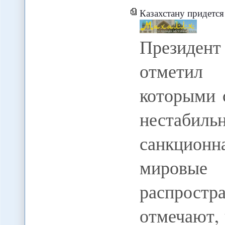
Казахстану придетс
Президе
отметил
которыми с
нестабиль
санкционн
мировы
распростр
отмечают,