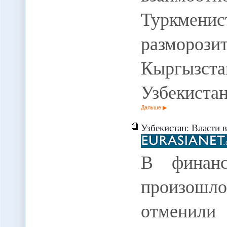
Туркменис
размор
Кыргыз
Узбекиста
Дальше
Узбекистан: Власти 
В финанс
произошл
отменил