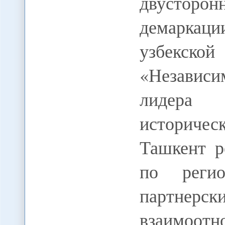
двусторон
демаркаци
узбекской
«Независим
лидера
историческ
Ташкент р
по регио
партнер
взаимоот