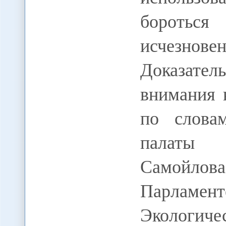
боротьс
исчезнове
Доказат
внимания 
по словам
палаты 
Самойлов
Парлам
Экологиче