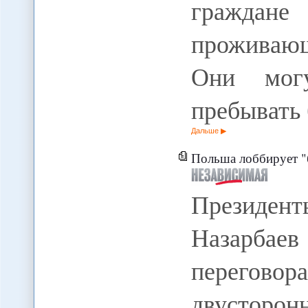
граждане
проживающ
Они могу
пребывать 
Дальше
Польша лоббирует "
Президен
Назарбае
переговор
двусторо