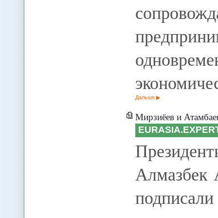
сопровожд
предпри
одноврем
экономиче
Дальше
Мирзиёев и Атамбаев
EURASIA.EXPER
Президент
Алмазбек 
подписал