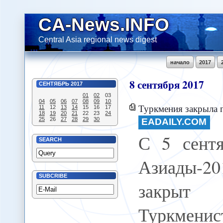
CA-News.INFO
Central Asia regional news digest
начало
2017
8
сентября
2017
СЕНТЯБРЬ
2017
01
02
03
04
05
06
07
08
09
10
Туркмения закрыла границу
11
12
13
14
15
16
17
18
19
20
21
22
23
24
25
26
27
28
29
30
EADAILY.COM
С 5 сент
SEARCH
Азиады-
SUBCRIBE
закрыт 
Туркмен