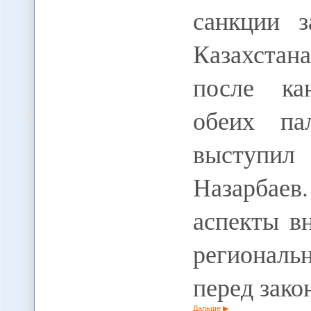
санкции з
Казахстан
после ка
обеих па
выступи
Назарбае
аспекты в
региональ
перед зак
Дальше