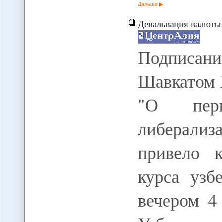
Дальше
Девальвация валюты 
Подписани
Шавкатом 
"О перв
либерали
привело 
курса узб
вечером 4