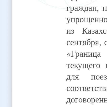
граждан, 
упрощенном
из Казах
сентября,
«Граница
текущего 
для пое
соответс
договоре