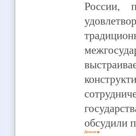
России, 
удовлет
традицион
межгосу
выстраи
констру
сотруднич
государст
обсудили 
Дальше