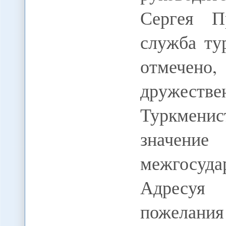
Сергея П
служба ту
отмечено
дружес
Туркмени
значение
межгосуда
Адресуя
пожелан