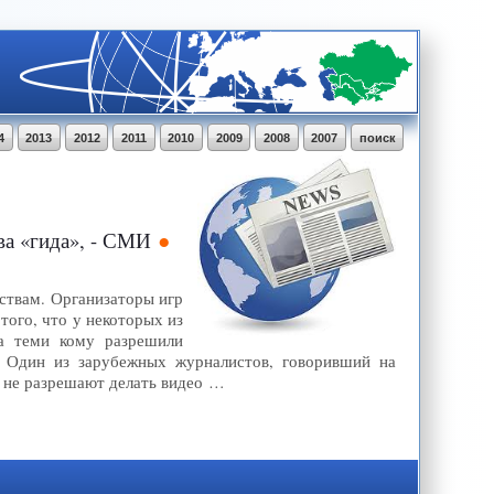
4
2013
2012
2011
2010
2009
2008
2007
поиск
ва «гида», - СМИ
ствам. Организаторы игр
ого, что у некоторых из
за теми кому разрешили
. Один из зарубежных журналистов, говоривший на
е не разрешают делать видео …