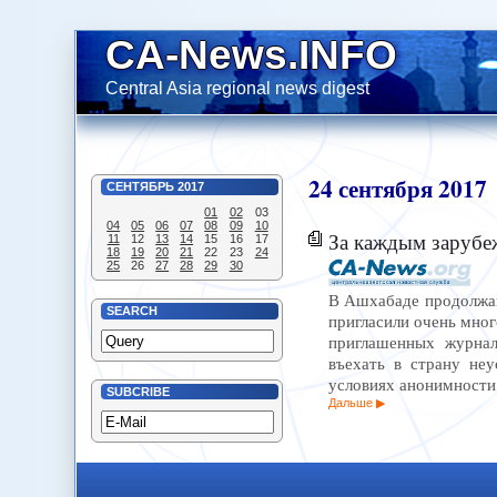
CA-News.INFO
Central Asia regional news digest
24
сентября
2017
СЕНТЯБРЬ
2017
01
02
03
04
05
06
07
08
09
10
За каждым зарубе
11
12
13
14
15
16
17
18
19
20
21
22
23
24
25
26
27
28
29
30
В Ашхабаде продолжаю
SEARCH
пригласили очень мног
приглашенных журнал
въехать в страну не
условиях анонимности,
SUBCRIBE
Дальше