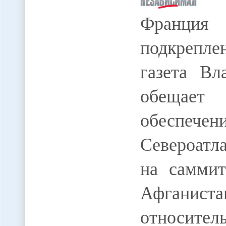
Франция
подкрепле
газета В
обещает
обеспе
Североатл
на саммит
Афганист
относите