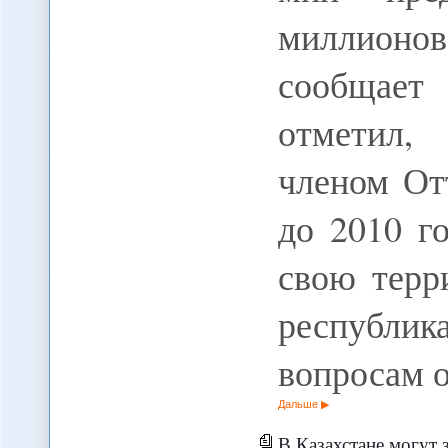
миллионов
сообщает
отметил,
членом От
до 2010 г
свою терр
республи
вопросам
Дальше
В Казахстане могут за