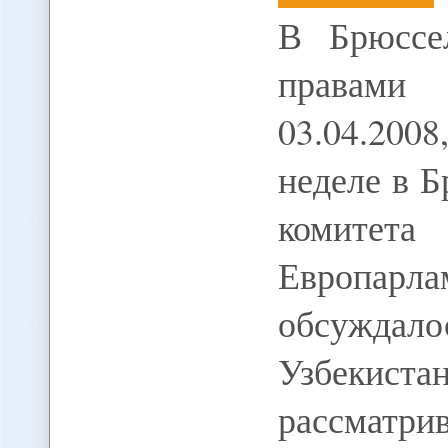
В Брюссе
правами 
03.04.200
неделе в Б
комитета
Европар
обсужда
Узбекиста
рассматри