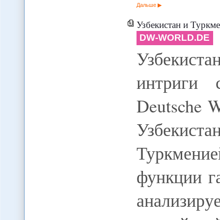
Дальше
Узбекистан и Туркм
DW-WORLD.DE
Узбекист
интриги 
Deutsche W
Узбекист
Туркмение
функции га
анализи