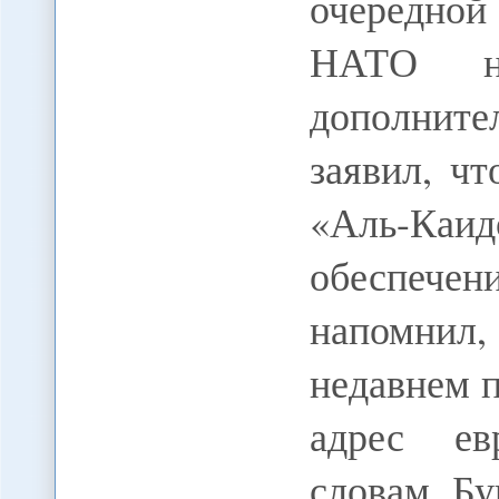
очередной
НАТО на
дополните
заявил, ч
«Аль-Ка
обеспечен
напомнил
недавнем 
адрес ев
словам Бу