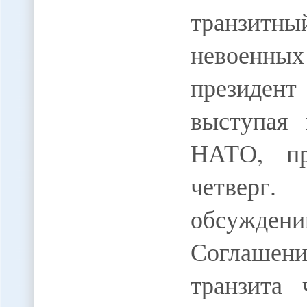
транзитн
невоенных
президен
выступая 
НАТО, пр
четверг
обсужден
Соглашени
транзита