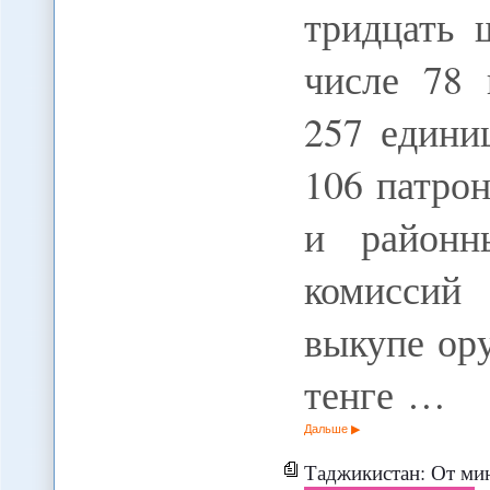
тридцать 
числе 78 
257 едини
106 патро
и районн
комиссий
выкупе ор
тенге …
Дальше
Таджикистан: От мин 