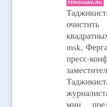
FERGHANA.RU
Таджики
очистит
квадратны
msk, Ферга
пресс-кон
замести
Таджикист
журналист
мин пред