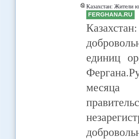
Казахстан: Жители юга
FERGHANA.RU
Казахст
доброволь
единиц ор
Фергана.Р
месяца
правите
незареги
добровол