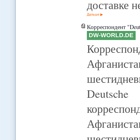
доставке 
Дальше
Корреспондент "Deutsc
DW-WORLD.DE
Корреспо
Афганис
шестидне
Deutsch
корреспо
Афганист
шестиднев