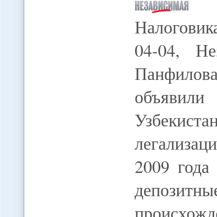
Налоговик
04-04, Не
Панфило
объявил
Узбекист
легализац
2009 года
депози
происхо