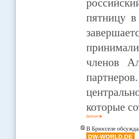
российски
пятницу в
завершает
принимали
членов Ал
партнеров
централь
которые с
Дальше
В Брюсселе обсуждал
DW-WORLD.DE