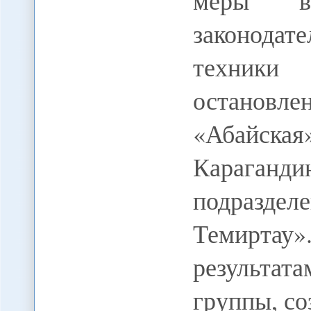
меры в 
законодат
техники
останов
«Абайск
Караганди
подразд
Темирта
результат
группы, с