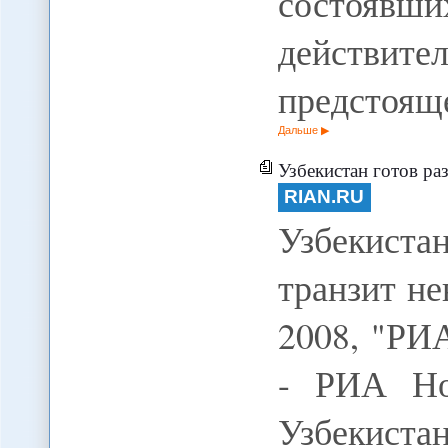
состоявш
действи
предстоящ
Дальше
Узбекистан готов р
RIAN.RU
Узбекист
транзит не
2008, "РИ
- РИА Но
Узбекиста