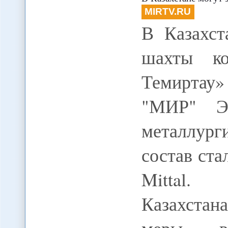
MIRTV.RU
В Казахст
шахты ко
Темиртау
"МИР" Э
металлурги
состав ста
Mittal. 
Казахстан