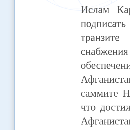
Ислам Ка
подписа
транзит
снабжени
обеспеч
Афганист
саммите Н
что дости
Афганис