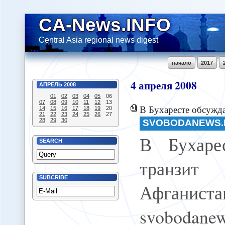
CA-News.INFO
Central Asia regional news digest
начало
2017
4
апреля
2008
АПРЕЛЬ
2008
01
02
03
04
05
06
07
08
09
10
11
12
13
В Бухаресте обсуждаетс
14
15
16
17
18
19
20
21
22
23
24
25
26
27
28
29
30
SVOBODANEWS.
В Бухаре
SEARCH
транзи
SUBCRIBE
Афганис
svobodane