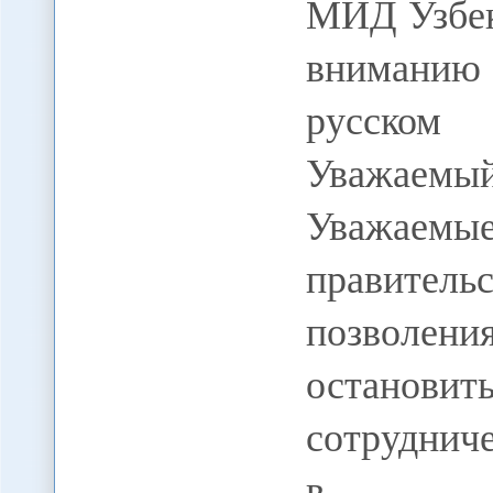
МИД Узбек
вниманию 
русском 
Уважаемы
Уважаем
правительс
позволен
остановит
сотрудни
в …