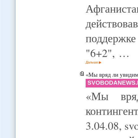
Афганист
действова
поддержк
"6+2", …
Дальше
«Мы вряд ли увидим
SVOBODANEWS.
«Мы вря
континге
3.04.08, s