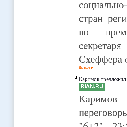
социальн
стран рег
во врем
секрета
Схеффера 
Дальше
Каримов предложил в
RIAN.RU
Каримов
переговор
"6+2" 23