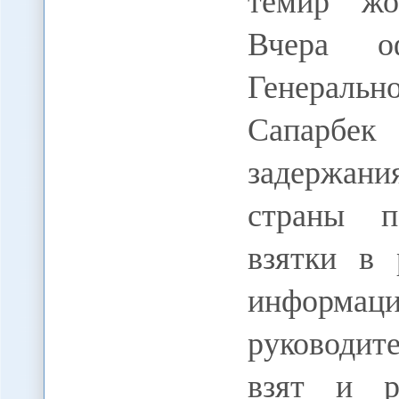
темир жо
Вчера оф
Генеральн
Сапарбек
задержани
страны п
взятки в 
информ
руководит
взят и р