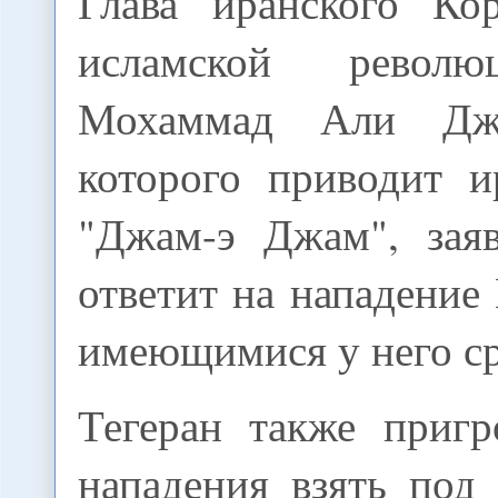
Глава иранского Ко
исламской револю
Мохаммад Али Джа
которого приводит и
"Джам-э Джам", зая
ответит на нападение
имеющимися у него ср
Тегеран также пригр
нападения взять под