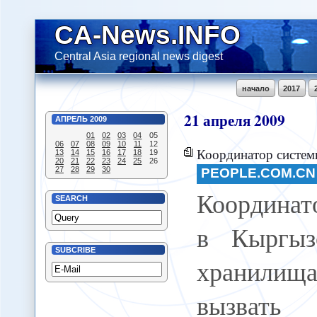
CA-News.INFO
Central Asia regional news digest
начало
2017
21
апреля
2009
АПРЕЛЬ
2009
01
02
03
04
05
06
07
08
09
10
11
12
Координатор системы ООН в Кыргызстане: урановые
13
14
15
16
17
18
19
20
21
22
23
24
25
26
27
28
29
30
PEOPLE.COM.CN
Координа
SEARCH
в Кыргыз
SUBCRIBE
хранилища
вызвать 