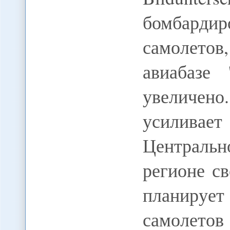
бомбард
самолетов
авиабазе
увеличен
усиливае
Централь
регионе с
планирует
самолето