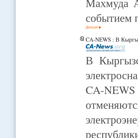
Махмуда А
событием 
Дальше
CA-NEWS : В Кыргыз
В Кыргызс
электросна
CA-NEWS C
отменяютс
электро
республ