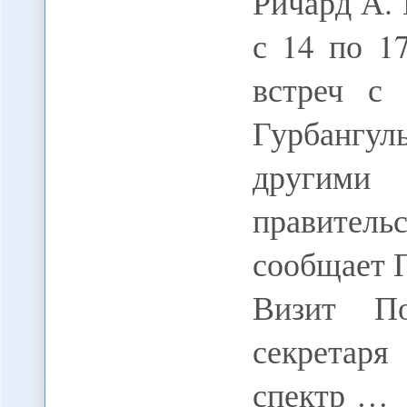
Ричард А.
с 14 по 1
встреч с 
Гурбанг
другими
правительс
сообщает 
Визит По
секретар
спектр …