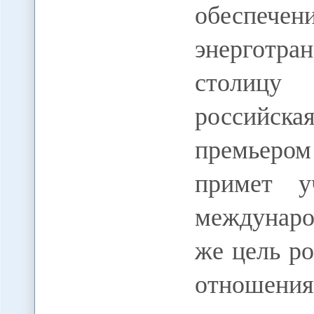
обеспе
энерготран
столицу
российска
премьеро
примет у
междунаро
же цель ро
отношения