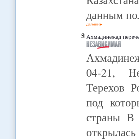
данным по
Дальше
Ахмадинежад перече
Ахмадине
04-21, Н
Терехов Р
под кото
страны В 
открылас