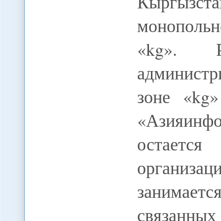
Кыргызста
монополь
«kg». Р
администр
зоне «kg»
«Азияинфо
остает
организ
занимаетс
связанных