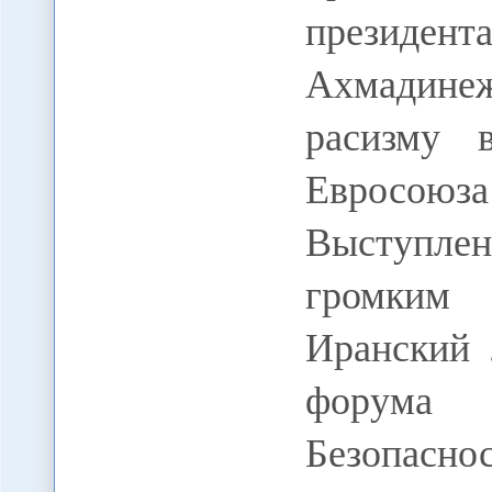
презид
Ахмадинеж
расизму 
Евросоюза 
Выступлен
громким 
Иранский 
форума 
Безопасн