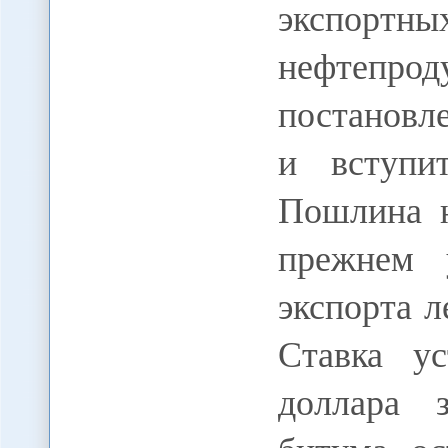
экспортн
нефтепро
постановл
и вступи
Пошлина н
прежнем 
экспорта л
Ставка ус
доллара 