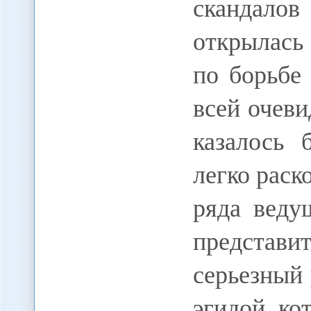
скандало
открылась
по борьбе
всей очеви
казалось 
легко раск
ряда веду
предста
серьезный
эгидой ко