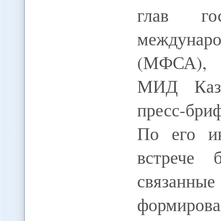
глав го
междунаро
(МФСА), 
МИД Каза
пресс-бриф
По его и
встрече 
связанны
формиро