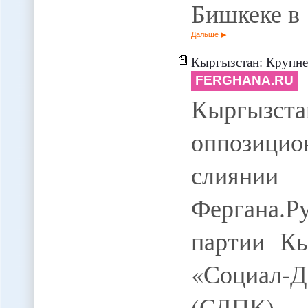
Бишкеке в
Дальше
Кыргызстан: Крупнейши
FERGHANA.RU
Кыргы
оппозицио
слиянии
Фергана.Р
партии Кы
«Социал-
(СДПК) -