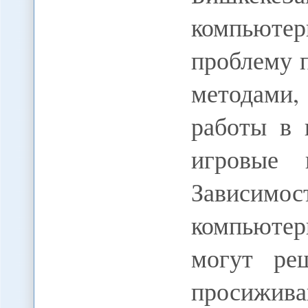
компьюте
проблему 
методами,
работы в 
игровые 
Зависи
компьютер
могут ре
просижива