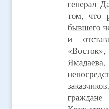
генерал Д
том, что 
бывшего ч
и отстав
«Восток
Ямада
непосред
заказчик
граждане
Казахстан