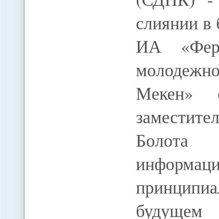
слиянии в
ИА «Ферг
молодежн
Мекен» 
заместит
Болота 
информац
принципи
будущем