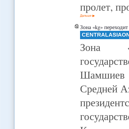
пролет, п
Дальше
Зона «kg» переходит 
CENTRALASIAON
Зона «
государ
Шамшиев 
Средней 
президен
государс