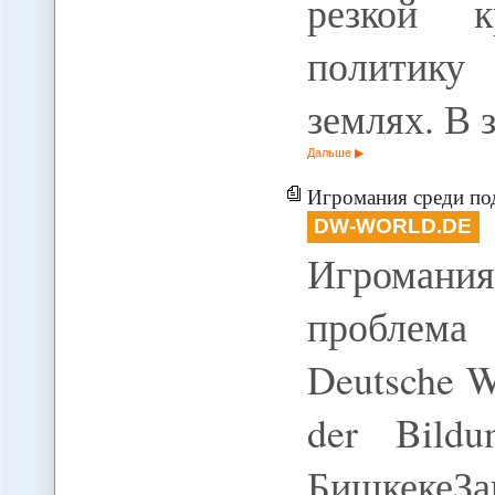
резкой к
политику
землях. В 
Дальше
Игромания среди подр
DW-WORLD.DE
Игромания
проблема
Deutsche We
der Bildu
БишкекеЗ