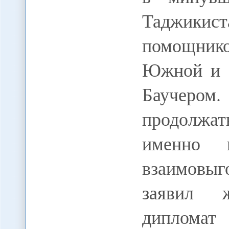
Таджики
помощник
Южной и 
Баучером
продолжа
именно 
взаимовыг
заявил ж
дипломат