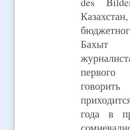
des Bilde
Казахстан
бюджетног
Бахыт 
журналист
первого 
говорит
приходит
года в пр
сомневалис