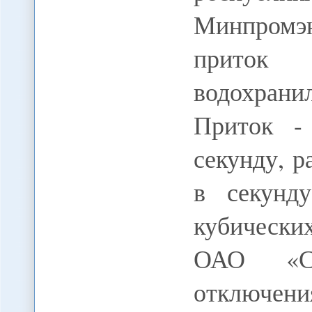
Минпромэ
приток 
водохран
Приток -
секунду, р
в секунд
кубически
ОАО «Сев
отключени