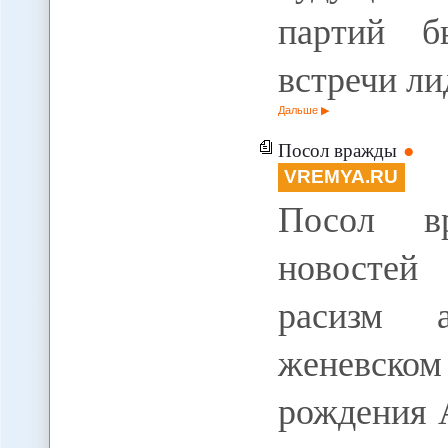
партий б
встречи л
Дальше
Посол вражды
VREMYA.RU
Посол вр
новостей
расизм 
женевск
рождения 