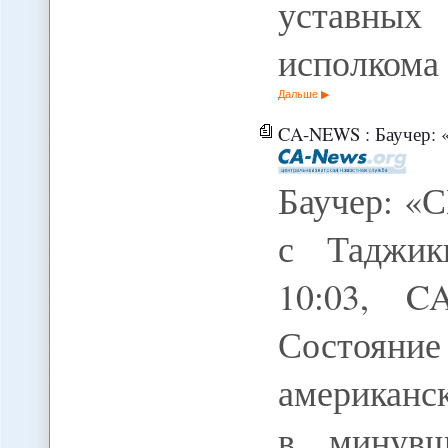
уставных
исполкома
Дальше
CA-NEWS : Баучер: 
Баучер: «
с Таджик
10:03, 
Состояние
американс
в минувш