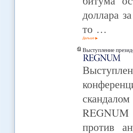
битума ос
доллара з
то …
Дальше
Выступление президента
Выступле
конфере
скандало
REGNUM 2
против ан