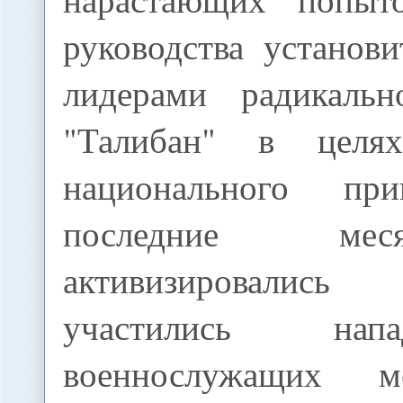
руководства установ
лидерами радикальн
"Талибан" в целя
национального пр
последние ме
активизировалис
участились на
военнослужащих м